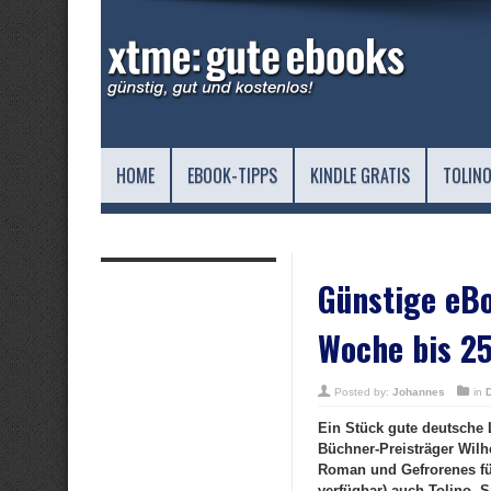
HOME
EBOOK-TIPPS
KINDLE GRATIS
TOLINO
Günstige eBo
Woche bis 25
Posted by:
Johannes
in
Ein Stück gute deutsche 
Büchner-Preisträger Wilh
Roman und Gefrorenes für
verfügbar) auch Tolino. 