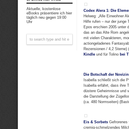
Aktuelle, kostenlose
Codex Alera 1: Die Eleme
eBooks präsentiere ich hier
Helweg: „Alle Einwohner A
täglich neu gegen 19:00
Hilfe rufen – nur der jung
Uhr
Epos erschien 2005 unter de
das an das Alte Rom angele
mit vielen Charakteren, mo
actiongeladenes Fantasyabe
Rezensionen / 4,2 Sterne) 
Kindle
und für Tolino
bei T
Die Botschaft der Novizin
Isabella schließt sich die 
Isabella erfährt, dass ihr
düstere Geheimnisse und v
die Darstellung der Zügell
(ca. 480 Normseiten) (Bast
Eis & Sorbets
Gefrorenes 
cremig-schmelzendes Milchs