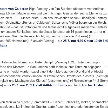
ntare von Calderon
High Fantasy von Jim Butcher, übersetzt von Andreas
leras können Magie wirken und die mächtigen Geister der sechs Elemente zu
e Tavi nicht …“ – Dieses erste Buch des inzwischen schon 6-bändigen Fantasy-
m Originaltitel „Furies of Calderon“. Barbarische Völker bedrohen ein Reich,
hnt ist – das ist umfangreich und fantasievoll aufgebaute magische Fantasy
numentalen Schlachten und durchaus für Leser ab 16 geschrieben. „… ist ein
nteuer. Wer die Reise anbricht, wird es nicht bereuen.“ (Leser) (48
(ca. 605 Normseiten) (Blanvalet Verlag) –
bis 25.7. nur 4,99 € statt
10,99 €
fü
halia
Historischer Roman von Peter Dempf: „Venedig 1521. Hinter der jungen
Pforte des Klosters. In San Lorenzo hofft Isabella ihrer Tante zu begegnen …“ 
e Tante ermordet wurde. Isabella geht dem Mord auf den Grund und entdeckt
erbrecherische Verwicklungen im katholischen Umfeld des Klosters. „Sehr gu
osigkeit und Machtgier des Klerus.“ (Lesermeinung) (4 Rezensionen / 4,2 Stern
ei) –
bis 25.7. nur 2,99 € statt
8,49 €
für Kindle
und für Tolino
bei Thalia
von Monika Schuster: „Sommerzeit – Eiszeit. Schlecken, lecken, schmecken
peiseeis, kühl klirrende Granita, zarte frozen joghurts oder knisternde Sorbe