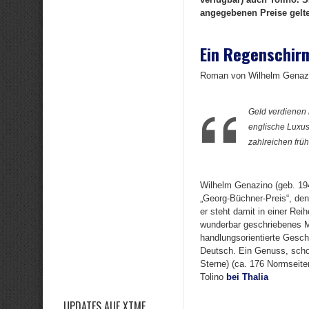
angegebenen Preise gelte
Ein Regenschirm
Roman von Wilhelm Genaz
Geld verdienen 
englische Luxush
zahlreichen frü
Wilhelm Genazino (geb. 194
„Georg-Büchner-Preis“, den
er steht damit in einer Reih
wunderbar geschriebenes Mo
handlungsorientierte Gesch
Deutsch. Ein Genuss, scho
Sterne) (ca. 176 Normseite
Tolino
bei Thalia
UPDATES AUF XTME