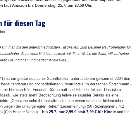
n laut Amazon bis Donnerstag, 25.7. um 23:59 Uhr.
 für diesen Tag
ino
kann man mit den unterschiedlichsten Tätigkeiten. Zum Beispiel als Probeläufer für
albschuhe. Genazinos Held durchstreift auf diese Weise die Stadt, trifft auf seine
heren Freundinnen und betrachtet die Welt …
1) ist ein großer deutscher Schriftsteller; unter anderem gewann er 2004 den
 bedeutendsten und höchstdotierten Literaturpreis im deutschen Sprachraum 
e mit Heinrich Böll, Friedrich Dürrenmatt und Elfriede Jelinek. Das ist ein
saik, wie stets mehr Beobachtung teilweise skurriler Details als eine
ichte. „Genazino schreibt fast altmodisch in einem schönen, bilderreichen
n wegen der unaufgeregten Ruhe.“ (Lesermeinung) (50 Rezensionen / 4,2
n) (Carl Hanser Verlag) –
bis 25.7. nur 2,99 € statt
7,99 €
für Kindle
und für