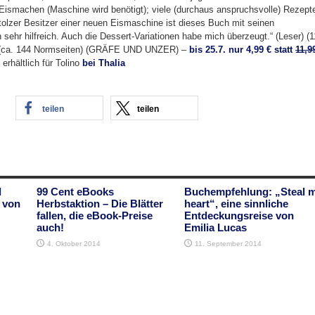
ismachen (Maschine wird benötigt); viele (durchaus anspruchsvolle) Rezept
tolzer Besitzer einer neuen Eismaschine ist dieses Buch mit seinen
sehr hilfreich. Auch die Dessert-Variationen habe mich überzeugt.“ (Leser) (1
) (ca. 144 Normseiten) (GRÄFE UND UNZER) –
bis 25.7. nur 4,99 € statt
11,9
erhältlich für Tolino
bei Thalia
teilen
teilen
l
99 Cent eBooks
Buchempfehlung: „Steal 
 von
Herbstaktion – Die Blätter
heart“, eine sinnliche
fallen, die eBook-Preise
Entdeckungsreise von
auch!
Emilia Lucas
4. Oktober 2014
11. September 2014