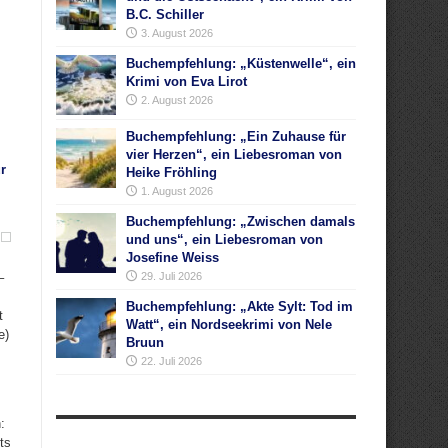
B.C. Schiller
3. August 2026
Buchempfehlung: „Küstenwelle“, ein
Krimi von Eva Lirot
2. August 2026
Buchempfehlung: „Ein Zuhause für
vier Herzen“, ein Liebesroman von
r
Heike Fröhling
1. August 2026
Buchempfehlung: „Zwischen damals
und uns“, ein Liebesroman von
Josefine Weiss
–
29. Juli 2026
Buchempfehlung: „Akte Sylt: Tod im
t
Watt“, ein Nordseekrimi von Nele
e)
Bruun
22. Juli 2026
:
ts