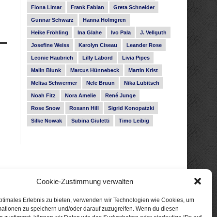
Fiona Limar
Frank Fabian
Greta Schneider
Gunnar Schwarz
Hanna Holmgren
Heike Fröhling
Ina Glahe
Ivo Pala
J. Vellguth
Josefine Weiss
Karolyn Ciseau
Leander Rose
Leonie Haubrich
Lilly Labord
Livia Pipes
Malin Blunk
Marcus Hünnebeck
Martin Krist
Melisa Schwermer
Nele Bruun
Nika Lubitsch
Noah Fitz
Nora Amelie
René Junge
Rose Snow
Roxann Hill
Sigrid Konopatzki
Silke Nowak
Subina Giuletti
Timo Leibig
Cookie-Zustimmung verwalten
ptimales Erlebnis zu bieten, verwenden wir Technologien wie Cookies, um
mationen zu speichern und/oder darauf zuzugreifen. Wenn du diesen