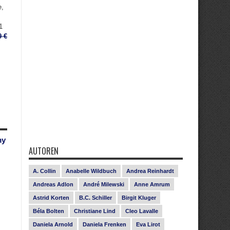
e,
1
9 €
my
AUTOREN
A. Collin
Anabelle Wildbuch
Andrea Reinhardt
Andreas Adlon
André Milewski
Anne Amrum
Astrid Korten
B.C. Schiller
Birgit Kluger
Béla Bolten
Christiane Lind
Cleo Lavalle
Daniela Arnold
Daniela Frenken
Eva Lirot