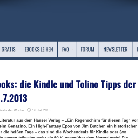
 GRATIS
EBOOKS LEIHEN
FAQ
FORUM
NEWSLETTER
oks: die Kindle und Tolino Tipps der
.7.2013
Deals der Woche
19. Juli 2013
Literatur aus dem Hanser Verlag – „Ein Regenschirm für diesen Tag“ vo
elm Genazino. Ein High-Fantasy Epos von Jim Butcher, ein historischer
 die heißen Tage – das sind die Wochendeals für Kindle oder (wo
Sie sparen teilweise mehr als 60 % gegenüber dem Normalpreis! Die