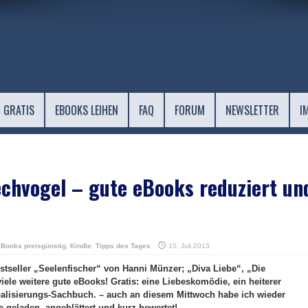
 GRATIS
EBOOKS LEIHEN
FAQ
FORUM
NEWSLETTER
I
chvogel – gute eBooks reduziert un
eBooks preisgünstig
,
Kindle
,
Tipps des Tages
10. Juli 2013
estseller „Seelenfischer“ von Hanni Münzer; „Diva Liebe“, „Die
ele weitere gute eBooks! Gratis: eine Liebeskomödie, ein heiterer
alisierungs-Sachbuch. – auch an diesem Mittwoch habe ich wieder
 geladen, angeblättert und kurz bewertet!