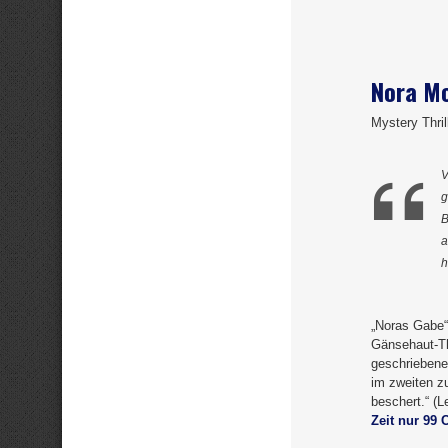
Nora Mo
Mystery Thril
V
g
B
a
h
„Noras Gabe“
Gänsehaut-Thr
geschriebene
im zweiten z
beschert.“ (
Zeit nur 99 