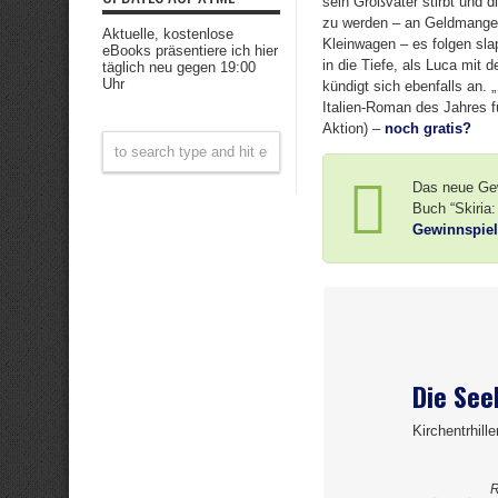
sein Großvater stirbt und d
zu werden – an Geldmangel 
Aktuelle, kostenlose
Kleinwagen – es folgen sl
eBooks präsentiere ich hier
in die Tiefe, als Luca mit
täglich neu gegen 19:00
Uhr
kündigt sich ebenfalls an.
Italien-Roman des Jahres f
Aktion) –
noch gratis?
Das neue Gew
Buch “Skiria
Gewinnspiel
Die See
Kirchentrhill
R