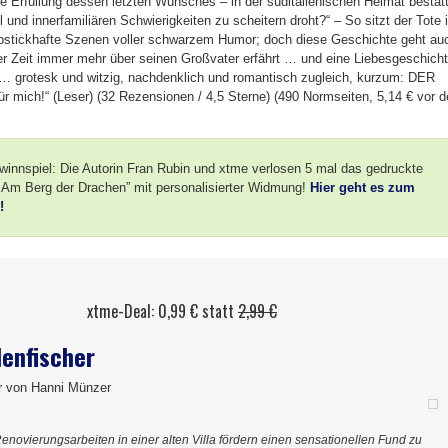
ie Erfüllung dessen letzten Wunsches – in der süditalienischen Heimat bestat
und innerfamiliären Schwierigkeiten zu scheitern droht?“ – So sitzt der Tote 
apstickhafte Szenen voller schwarzem Humor; doch diese Geschichte geht au
 der Zeit immer mehr über seinen Großvater erfährt … und eine Liebesgeschich
 „… grotesk und witzig, nachdenklich und romantisch zugleich, kurzum: DER
ür mich!“ (Leser) (32 Rezensionen / 4,5 Sterne) (490 Normseiten, 5,14 € vor d
innspiel: Die Autorin Fran Rubin und xtme verlosen 5 mal das gedruckte
: Am Berg der Drachen” mit personalisierter Widmung!
Hier geht es zum
!
xtme-Deal: 0,99 € statt
2,99 €
lenfischer
er von Hanni Münzer
enovierungsarbeiten in einer alten Villa fördern einen sensationellen Fund zu