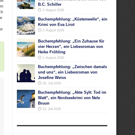
tet
B.C. Schiller
im
3. August 2026
ch
te
Buchempfehlung: „Küstenwelle“, ein
Krimi von Eva Lirot
er
2. August 2026
Buchempfehlung: „Ein Zuhause für
vier Herzen“, ein Liebesroman von
Heike Fröhling
1. August 2026
Buchempfehlung: „Zwischen damals
und uns“, ein Liebesroman von
Josefine Weiss
29. Juli 2026
Buchempfehlung: „Akte Sylt: Tod im
Watt“, ein Nordseekrimi von Nele
Bruun
22. Juli 2026