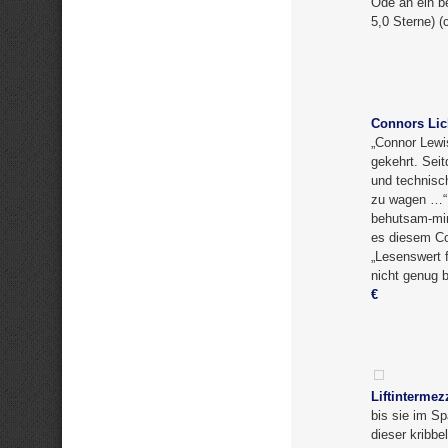
Ode an ein be
5,0 Sterne) 
Connors Lic
„Connor Lewi
gekehrt. Sei
und technisc
zu wagen …“ 
behutsam-minu
es diesem Con
„Lesenswert f
nicht genug 
€
Liftintermez
bis sie im S
dieser kribbe