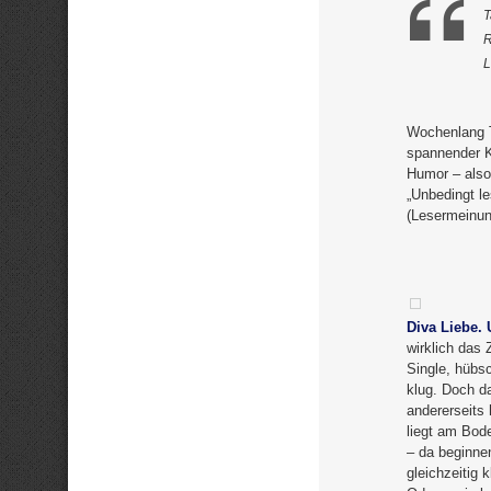
T
R
L
Wochenlang T
spannender K
Humor – also 
„Unbedingt l
(Lesermeinun
Diva Liebe. 
wirklich das
Single, hübsc
klug. Doch da
andererseits
liegt am Bod
– da beginne
gleichzeitig