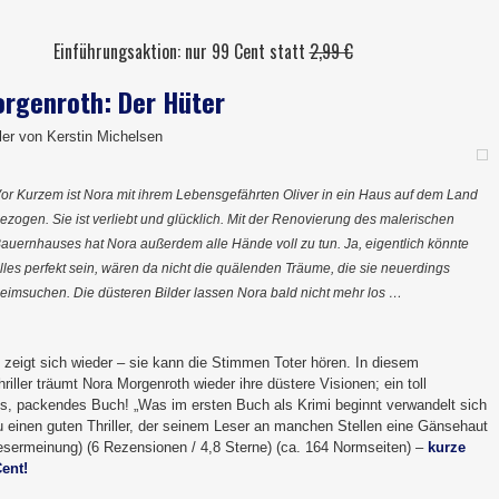
Einführungsaktion: nur 99 Cent statt
2,99 €
rgenroth: Der Hüter
ler von Kerstin Michelsen
or Kurzem ist Nora mit ihrem Lebensgefährten Oliver in ein Haus auf dem Land
ezogen. Sie ist verliebt und glücklich. Mit der Renovierung des malerischen
auernhauses hat Nora außerdem alle Hände voll zu tun. Ja, eigentlich könnte
lles perfekt sein, wären da nicht die quälenden Träume, die sie neuerdings
eimsuchen. Die düsteren Bilder lassen Nora bald nicht mehr los …
 zeigt sich wieder – sie kann die Stimmen Toter hören. In diesem
iller träumt Nora Morgenroth wieder ihre düstere Visionen; ein toll
s, packendes Buch! „Was im ersten Buch als Krimi beginnt verwandelt sich
u einen guten Thriller, der seinem Leser an manchen Stellen eine Gänsehaut
Lesermeinung) (6 Rezensionen / 4,8 Sterne) (ca. 164 Normseiten) –
kurze
Cent!