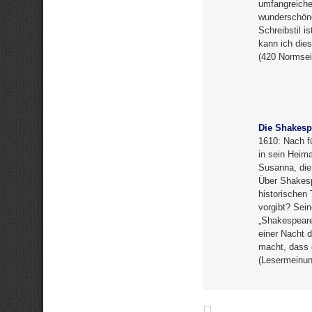
umfangreiche
wunderschöne
Schreibstil i
kann ich die
(420 Normsei
Die Shakesp
1610: Nach f
in sein Heim
Susanna, die 
Über Shakesp
historischen 
vorgibt? Sei
„Shakespeare
einer Nacht d
macht, dass 
(Lesermeinun