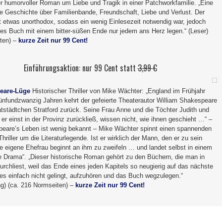
r humorvoller Roman um Liebe und Tragik in einer Patchworkfamilie. „Eine
 Geschichte über Familienbande, Freundschaft, Liebe und Verlust. Der
st etwas unorthodox, sodass ein wenig Einlesezeit notwendig war, jedoch
ses Buch mit einem bitter-süßen Ende nur jedem ans Herz legen.“ (Leser)
ten) –
kurze Zeit nur 99 Cent!
Einführungsaktion: nur 99 Cent statt
3,99 €
eare-Lüge
Historischer Thriller von Mike Wächter: „England im Frühjahr
ünfundzwanzig Jahren kehrt der gefeierte Theaterautor William Shakespeare
atstädtchen Stratford zurück. Seine Frau Anne und die Töchter Judith und
er einst in der Provinz zurückließ, wissen nicht, wie ihnen geschieht …“ –
eare’s Leben ist wenig bekannt – Mike Wächter spinnt einen spannenden
Thriller um die Literaturlegende. Ist er wirklich der Mann, den er zu sein
ne eigene Ehefrau beginnt an ihm zu zweifeln … und landet selbst in einem
 Drama“. „Dieser historische Roman gehört zu den Büchern, die man in
urchliest, weil das Ende eines jeden Kapitels so neugierig auf das nächste
es einfach nicht gelingt, aufzuhören und das Buch wegzulegen.“
g) (ca. 216 Normseiten) –
kurze Zeit nur 99 Cent!