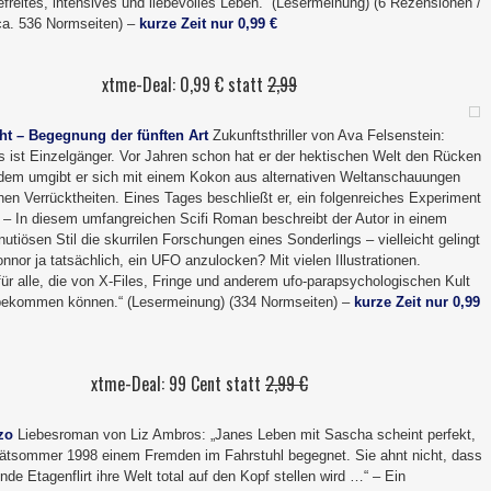
freites, intensives und liebevolles Leben.“ (Lesermeinung) (6 Rezensionen /
(ca. 536 Normseiten) –
kurze Zeit nur 0,99 €
xtme-Deal: 0,99 € statt
2,99
ht – Begegnung der fünften Art
Zukunftsthriller von Ava Felsenstein:
s ist Einzelgänger. Vor Jahren schon hat er der hektischen Welt den Rücken
tdem umgibt er sich mit einem Kokon aus alternativen Weltanschauungen
hen Verrücktheiten. Eines Tages beschließt er, ein folgenreiches Experiment
– In diesem umfangreichen Scifi Roman beschreibt der Autor in einem
tiösen Stil die skurrilen Forschungen eines Sonderlings – vielleicht gelingt
nor ja tatsächlich, ein UFO anzulocken? Mit vielen Illustrationen.
ür alle, die von X-Files, Fringe und anderem ufo-parapsychologischen Kult
bekommen können.“ (Lesermeinung) (334 Normseiten) –
kurze Zeit nur 0,99
xtme-Deal: 99 Cent statt
2,99 €
zo
Liebesroman von Liz Ambros: „Janes Leben mit Sascha scheint perfekt,
pätsommer 1998 einem Fremden im Fahrstuhl begegnet. Sie ahnt nicht, dass
lnde Etagenflirt ihre Welt total auf den Kopf stellen wird …“ – Ein