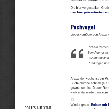
Die hier vorgestellten Grat
den hier präsentierten k
Pechvogel
Liebeskomödie von Alexan
Richard Römer h
Beerdigungsinst
Beziehungskatas
Rundungen und l
Alexander Fuchs ist ein Ps
Buchkolumne schrieb (auf
gewechselt ist. Dieser Rom
– ob er da wieder rauskomm
Wieder gratis:
Reisen mit 
UPDATES AUF XTME