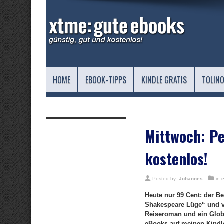
HOME
EBOOK-TIPPS
KINDLE GRATIS
TOLINO
Mittwoch: Pe
kostenlos!
Posted by:
Johannes
in
Heute nur 99 Cent: der B
Shakespeare Lüge“ und vi
Reiseroman und ein Glob
eBooks auf meinen Kindle