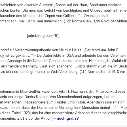
chichten von diversen Autoren: „Sonne auf der Haut, Sand unter nackten
schen bunten Blumen, das Gefühl von Leichtigkeit und Unbeschwertheit, eine
Rauschen des Meeres, das Zirpen von Grillen …“ – Zwanzig kurze
antisch, mal lustig, mal unheimlich. (122 Normseiten, 3,99 € vor der Aktion
[adrotate group=“6″]
ografie / Verschwörungstheorie von Helmut Heiss. „Der Mord um John F.
 ist aufgeklärt …“ – Der Autor lebte in USA und arbeitete bei den Vereinten
ener Aussage in die Nähe der Geheimdienste brachte. Hier also „die Wahrheit
 an Präsident Kennedy. Liest sich spannend … ob’s stimmt? Um die im Buch
en zu können, benötigt man eine Web-Verbindung. (114 Normseiten, 7,91 € vor
dernisierte Max-Geißler Fabel von Rita H. Naumann. „Im Mittelpunkt dieses
teht der junge Dachs Kaspar. Von Menschenhand aufgezogen, hat er
en Menschen, insbesondere zum Förster Otto Huber. Aber dann spielen sich
e dazu führen, dass der Dachs seine Meinung über Menschen ändert …“ – Ma
b diese Fabel 1923; das ist eine modernisierte Adaption dieses philosophisch
rmseiten, 2,81 € vor der Aktion) –
noch gratis?