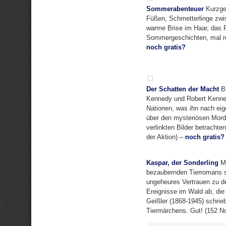
Sommerabenteuer
Kurzges
Füßen, Schmetterlinge zwi
warme Brise im Haar, das 
Sommergeschichten, mal rom
noch gratis?
Der Schatten der Macht
Bi
Kennedy und Robert Kennedy
Nationen, was ihn nach eig
über den mysteriösen Mord
verlinkten Bilder betracht
der Aktion) –
noch gratis?
Kaspar, der Sonderling
Mo
bezaubernden Tierromans s
ungeheures Vertrauen zu d
Ereignisse im Wald ab, di
Geißler (1868-1945) schrie
Tiermärchens. Gut! (152 No