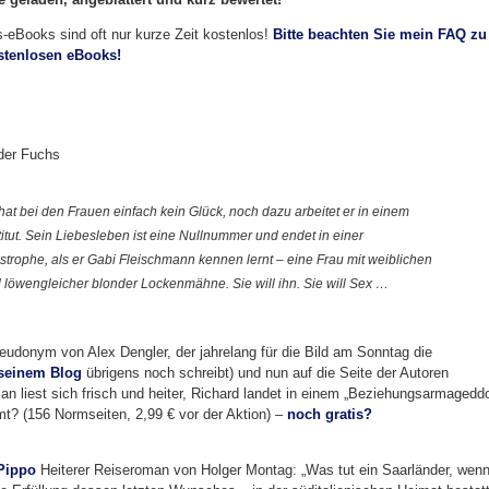
is-eBooks sind oft nur kurze Zeit kostenlos!
Bitte beachten Sie mein FAQ zu
ostenlosen eBooks!
der Fuchs
at bei den Frauen einfach kein Glück, noch dazu arbeitet er in einem
itut. Sein Liebesleben ist eine Nullnummer und endet in einer
trophe, als er Gabi Fleischmann kennen lernt – eine Frau mit weiblichen
öwengleicher blonder Lockenmähne. Sie will ihn. Sie will Sex …
eudonym von Alex Dengler, der jahrelang für die Bild am Sonntag die
seinem Blog
übrigens noch schreibt) und nun auf die Seite der Autoren
an liest sich frisch und heiter, Richard landet in einem „Beziehungsarmagedd
t? (156 Normseiten, 2,99 € vor der Aktion) –
noch gratis?
Pippo
Heiterer Reiseroman von Holger Montag: „Was tut ein Saarländer, wen