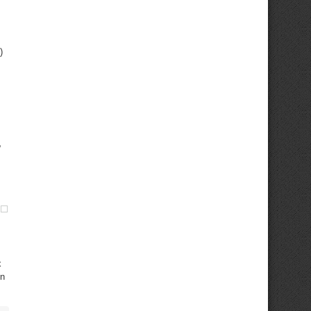
)
“
x
en