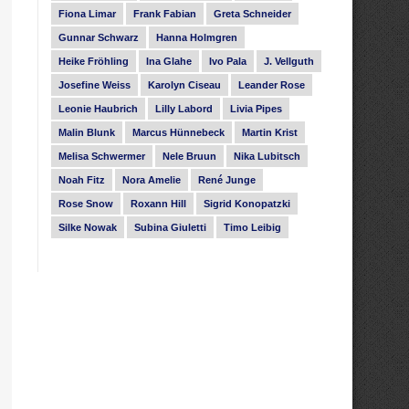
Fiona Limar
Frank Fabian
Greta Schneider
Gunnar Schwarz
Hanna Holmgren
Heike Fröhling
Ina Glahe
Ivo Pala
J. Vellguth
Josefine Weiss
Karolyn Ciseau
Leander Rose
Leonie Haubrich
Lilly Labord
Livia Pipes
Malin Blunk
Marcus Hünnebeck
Martin Krist
Melisa Schwermer
Nele Bruun
Nika Lubitsch
Noah Fitz
Nora Amelie
René Junge
Rose Snow
Roxann Hill
Sigrid Konopatzki
Silke Nowak
Subina Giuletti
Timo Leibig