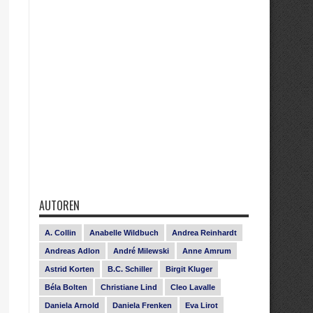
AUTOREN
A. Collin
Anabelle Wildbuch
Andrea Reinhardt
Andreas Adlon
André Milewski
Anne Amrum
Astrid Korten
B.C. Schiller
Birgit Kluger
Béla Bolten
Christiane Lind
Cleo Lavalle
Daniela Arnold
Daniela Frenken
Eva Lirot