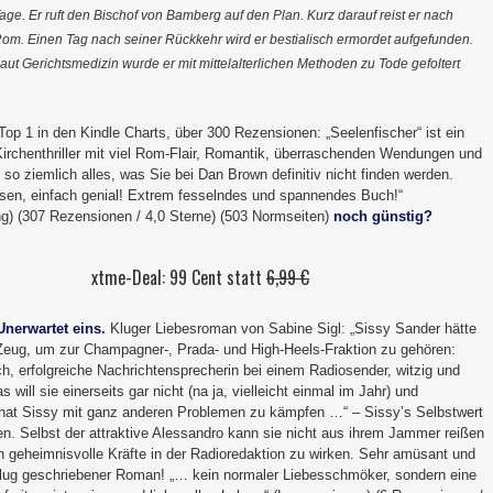
age. Er ruft den Bischof von Bamberg auf den Plan. Kurz darauf reist er nach
om. Einen Tag nach seiner Rückkehr wird er bestialisch ermordet aufgefunden.
aut Gerichtsmedizin wurde er mit mittelalterlichen Methoden zu Tode gefoltert
op 1 in den Kindle Charts, über 300 Rezensionen: „Seelenfischer“ ist ein
irchenthriller mit viel Rom-Flair, Romantik, überraschenden Wendungen und
so ziemlich alles, was Sie bei Dan Brown definitiv nicht finden werden.
esen, einfach genial! Extrem fesselndes und spannendes Buch!“
g) (307 Rezensionen / 4,0 Sterne) (503 Normseiten)
noch günstig?
xtme-Deal: 99 Cent statt
6,99 €
Unerwartet eins.
Kluger Liebesroman von Sabine Sigl: „Sissy Sander hätte
 Zeug, um zur Champagner-, Prada- und High-Heels-Fraktion zu gehören:
h, erfolgreiche Nachrichtensprecherin bei einem Radiosender, witzig und
s will sie einerseits gar nicht (na ja, vielleicht einmal im Jahr) und
 hat Sissy mit ganz anderen Problemen zu kämpfen …“ – Sissy’s Selbstwert
en. Selbst der attraktive Alessandro kann sie nicht aus ihrem Jammer reißen
n geheimnisvolle Kräfte in der Radioredaktion zu wirken. Sehr amüsant und
 klug geschriebener Roman! „… kein normaler Liebesschmöker, sondern eine