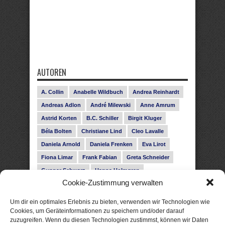
AUTOREN
A. Collin
Anabelle Wildbuch
Andrea Reinhardt
Andreas Adlon
André Milewski
Anne Amrum
Astrid Korten
B.C. Schiller
Birgit Kluger
Béla Bolten
Christiane Lind
Cleo Lavalle
Daniela Arnold
Daniela Frenken
Eva Lirot
Fiona Limar
Frank Fabian
Greta Schneider
Gunnar Schwarz
Hanna Holmgren
Cookie-Zustimmung verwalten
Heike Fröhling
Ina Glahe
Ivo Pala
J. Vellguth
Josefine Weiss
Karolyn Ciseau
Leander Rose
Um dir ein optimales Erlebnis zu bieten, verwenden wir Technologien wie
Leonie Haubrich
Lilly Labord
Livia Pipes
Cookies, um Geräteinformationen zu speichern und/oder darauf
zuzugreifen. Wenn du diesen Technologien zustimmst, können wir Daten
Malin Blunk
Marcus Hünnebeck
Martin Krist