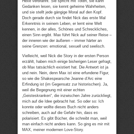
Hexe verbrannt. Sie spricht mit Toten, sie kann
Gedanken lesen, sie kennt geheime Wahrheiten,
und sie stellt jede gängige Moral auf den Kopf.
Doch gerade durch sie findet Nick das erste Mal
Erkenntnis in seinem Leben, er lernt eine Welt
kennen, in der alles, Schönes und Schreckliches,
einen Sinn ergibt. Max führt Nick auf seiner Reise –
der inneren wie der äußeren – immer härter an
seine Grenzen: emotional, sexuell und seelisch.
Vielleicht, weil Nick die Story in der ersten Person
erzählt, haben mich einige bisherigen Leser gefragt,
ob Max tatsächlich existiert hat. Die Antwort ist ja
und nein. Nein, denn Max ist eine erfundene Figur,
so wie die Shakespearsche Jeanne d’Arc eine
Erfindung ist (im Gegensatz zur historischen). Ja,
weil die Begegnung mit einer echten
„Geisteskranken“, die inzwischen Jahre zurückliegt,
mich auf die Idee gebracht hat. So oder so: Ich
konnte oder wollte dieses Buch nicht anders
schreiben, auch auf die Gefahr hin, dass es
polarisiert. Es gibt Bücher, die schreibt man, weil
man einfach nicht anders kann. So ging es mir mit
MAX, meiner modernen Love-Story.