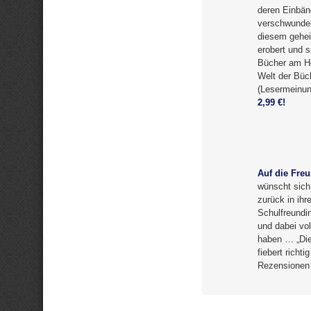
deren Einbän
verschwunden
diesem geheim
erobert und 
Bücher am He
Welt der Büch
(Lesermeinun
2,99 €!
Auf die Freu
wünscht sich 
zurück in ihr
Schulfreundi
und dabei vol
haben … „Die
fiebert richt
Rezensionen 