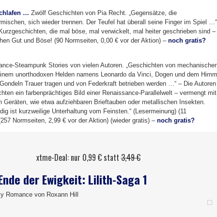
schlafen …
Zwölf Geschichten von Pia Recht. „Gegensätze, die
rmischen, sich wieder trennen. Der Teufel hat überall seine Finger im Spiel …“
 Kurzgeschichten, die mal böse, mal verwickelt, mal heiter geschrieben sind –
hen Gut und Böse! (90 Normseiten, 0,00 € vor der Aktion) –
noch gratis?
nce-Steampunk Stories von vielen Autoren. „Geschichten von mechanische
 einem unorthodoxen Helden namens Leonardo da Vinci, Dogen und dem Himm
ie Gondeln Trauer tragen und von Federkraft betrieben werden …“ – Die Autoren
hten ein farbenprächtiges Bild einer Renaissance-Parallelwelt – vermengt mit
 Geräten, wie etwa aufziehbaren Brieftauben oder metallischen Insekten.
ig ist kurzweilige Unterhaltung vom Feinsten.“ (Lesermeinung) (11
257 Normseiten, 2,99 € vor der Aktion) (wieder gratis) –
noch gratis?
xtme-Deal: nur 0,99 € statt
3,49 €
Ende der Ewigkeit: Lilith-Saga 1
sy Romance von Roxann Hill