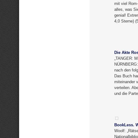
mit viel Rom
alles, was Si
genial! Extr
4,0 Sterne) 
Die Akte Ros
„TANGER: Mit
NÜRNBERG: Lu
nach den fol
Das Buch han
miteinander 
verteilen. A
und die Part
BookLess. Wö
Woolf: „Räts
Nationalbibl