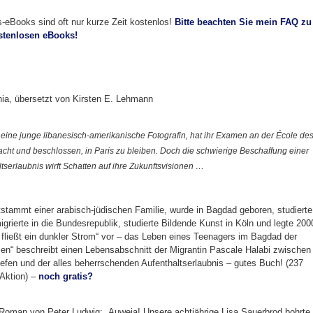
is-eBooks sind oft nur kurze Zeit kostenlos!
Bitte beachten Sie mein FAQ zu
ostenlosen eBooks!
a, übersetzt von Kirsten E. Lehmann
 eine junge libanesisch-amerikanische Fotografin, hat ihr Examen an der École de
cht und beschlossen, in Paris zu bleiben. Doch die schwierige Beschaffung einer
tserlaubnis wirft Schatten auf ihre Zukunftsvisionen …
stammt einer arabisch-jüdischen Familie, wurde in Bagdad geboren, studierte
igrierte in die Bundesrepublik, studierte Bildende Kunst in Köln und legte 200
ließt ein dunkler Strom“ vor – das Leben eines Teenagers im Bagdad der
llen“ beschreibt einen Lebensabschnitt der Migrantin Pascale Halabi zwischen
fen und der alles beherrschenden Aufenthaltserlaubnis – gutes Buch! (237
 Aktion) –
noch gratis?
Roman von Peter Ludwig: „Auweia! Unsere achtjährige Lisa Sauerbrod bohrte