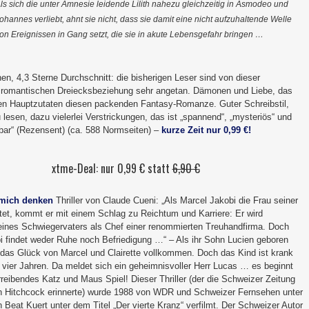
ls sich die unter Amnesie leidende Lilith nahezu gleichzeitig in Asmodeo und
ohannes verliebt, ahnt sie nicht, dass sie damit eine nicht aufzuhaltende Welle
on Ereignissen in Gang setzt, die sie in akute Lebensgefahr bringen …
n, 4,3 Sterne Durchschnitt: die bisherigen Leser sind von dieser
romantischen Dreiecksbeziehung sehr angetan. Dämonen und Liebe, das
den Hauptzutaten diesen packenden Fantasy-Romanze. Guter Schreibstil,
esen, dazu vielerlei Verstrickungen, das ist „spannend“, „mysteriös“ und
bar“ (Rezensent) (ca. 588 Normseiten) –
kurze Zeit nur 0,99 €!
xtme-Deal: nur 0,99 € statt
6,90 €
 mich denken
Thriller von Claude Cueni: „Als Marcel Jakobi die Frau seiner
tet, kommt er mit einem Schlag zu Reichtum und Karriere: Er wird
eines Schwiegervaters als Chef einer renommierten Treuhandfirma. Doch
i findet weder Ruhe noch Befriedigung …“ – Als ihr Sohn Lucien geboren
t das Glück von Marcel und Clairette vollkommen. Doch das Kind ist krank
t vier Jahren. Da meldet sich ein geheimnisvoller Herr Lucas … es beginnt
reibendes Katz und Maus Spiel! Dieser Thriller (der die Schweizer Zeitung
n Hitchcock erinnerte) wurde 1988 von WDR und Schweizer Fernsehen unter
 Beat Kuert unter dem Titel „Der vierte Kranz“ verfilmt. Der Schweizer Autor