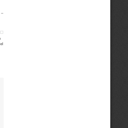
 –
n
el