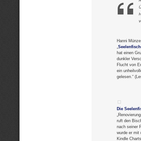
R
Ü
H
v
Hanni Münzer 
„
Seelenfisch
hat einen Gru
dunkler Vers
Flucht von Em
ein unheilvo
gelesen.“ (L
Die Seelenfi
„Renovierungs
ruft den Bis
nach seiner 
wurde er mit
Kindle Charts