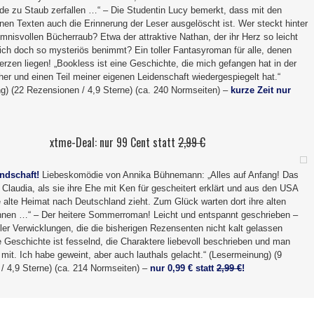
de zu Staub zerfallen …“ – Die Studentin Lucy bemerkt, dass mit den
en Texten auch die Erinnerung der Leser ausgelöscht ist. Wer steckt hinter
nisvollen Bücherraub? Etwa der attraktive Nathan, der ihr Herz so leicht
sich doch so mysteriös benimmt? Ein toller Fantasyroman für alle, denen
rzen liegen! „Bookless ist eine Geschichte, die mich gefangen hat in der
er und einen Teil meiner eigenen Leidenschaft wiedergespiegelt hat.“
g) (22 Rezensionen / 4,9 Sterne) (ca. 240 Normseiten) –
kurze Zeit nur
xtme-Deal: nur 99 Cent statt
2,99 €
ndschaft!
Liebeskomödie von Annika Bühnemann: „Alles auf Anfang! Das
Claudia, als sie ihre Ehe mit Ken für gescheitert erklärt und aus den USA
e alte Heimat nach Deutschland zieht. Zum Glück warten dort ihre alten
nnen …“ – Der heitere Sommerroman! Leicht und entspannt geschrieben –
ler Verwicklungen, die die bisherigen Rezensenten nicht kalt gelassen
 Geschichte ist fesselnd, die Charaktere liebevoll beschrieben und man
ig mit. Ich habe geweint, aber auch lauthals gelacht.“ (Lesermeinung) (9
/ 4,9 Sterne) (ca. 214 Normseiten) –
nur 0,99 € statt
2,99 €
!