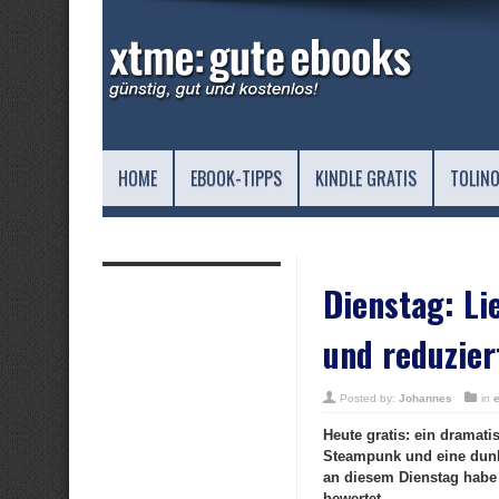
HOME
EBOOK-TIPPS
KINDLE GRATIS
TOLINO
Dienstag: Li
und reduzier
Posted by:
Johannes
in
Heute gratis: ein dramat
Steampunk und eine dunkl
an diesem Dienstag habe 
bewertet.