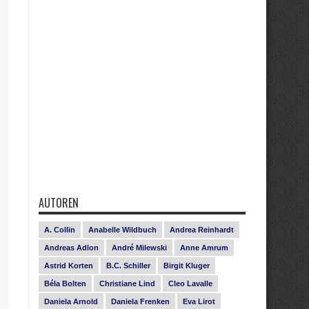
AUTOREN
A. Collin
Anabelle Wildbuch
Andrea Reinhardt
Andreas Adlon
André Milewski
Anne Amrum
Astrid Korten
B.C. Schiller
Birgit Kluger
Béla Bolten
Christiane Lind
Cleo Lavalle
Daniela Arnold
Daniela Frenken
Eva Lirot