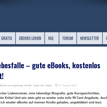
 GRATIS
EBOOKS LEIHEN
FAQ
FORUM
NEWSLETTER
ebesfalle – gute eBooks, kostenlos
t!
eBooks preisgünstig
,
Kindle
,
Tipps des Tages
27. August 2013
ischer Liebesroman, eine lebendige Biografie, gute Kurzgeschichten,
e Kröte! Und wie stets gibt es wieder viele tolle 99 Cent Angebote. Auc
ich wieder eBooks auf meinen Kindle geladen, angeblättert und kurz