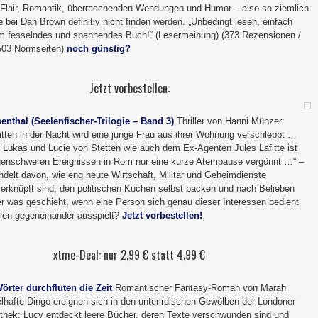
-Flair, Romantik, überraschenden Wendungen und Humor – also so ziemlich
e bei Dan Brown definitiv nicht finden werden. „Unbedingt lesen, einfach
em fesselndes und spannendes Buch!“ (Lesermeinung) (373 Rezensionen /
(503 Normseiten)
noch günstig?
Jetzt vorbestellen:
enthal (Seelenfischer-Trilogie – Band 3)
Thriller von Hanni Münzer:
ten in der Nacht wird eine junge Frau aus ihrer Wohnung verschleppt …
kas und Lucie von Stetten wie auch dem Ex-Agenten Jules Lafitte ist
genschweren Ereignissen in Rom nur eine kurze Atempause vergönnt …“ –
delt davon, wie eng heute Wirtschaft, Militär und Geheimdienste
verknüpft sind, den politischen Kuchen selbst backen und nach Belieben
ber was geschieht, wenn eine Person sich genau dieser Interessen bedient
eien gegeneinander ausspielt?
Jetzt vorbestellen!
xtme-Deal: nur 2,99 € statt
4,99 €
rter durchfluten die Zeit
Romantischer Fantasy-Roman von Marah
elhafte Dinge ereignen sich in den unterirdischen Gewölben der Londoner
iothek: Lucy entdeckt leere Bücher, deren Texte verschwunden sind und