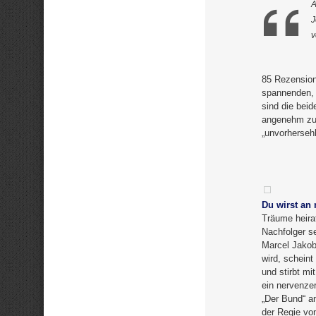
A
J
v
85 Rezensione
spannenden, 
sind die bei
angenehm zu l
„unvorherseh
Du wirst an
Träume heira
Nachfolger s
Marcel Jakob
wird, schein
und stirbt mi
ein nervenzer
„Der Bund“ a
der Regie von