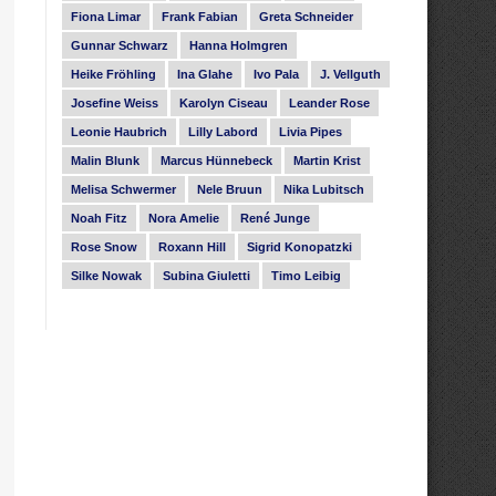
Fiona Limar
Frank Fabian
Greta Schneider
Gunnar Schwarz
Hanna Holmgren
Heike Fröhling
Ina Glahe
Ivo Pala
J. Vellguth
Josefine Weiss
Karolyn Ciseau
Leander Rose
Leonie Haubrich
Lilly Labord
Livia Pipes
Malin Blunk
Marcus Hünnebeck
Martin Krist
Melisa Schwermer
Nele Bruun
Nika Lubitsch
Noah Fitz
Nora Amelie
René Junge
Rose Snow
Roxann Hill
Sigrid Konopatzki
Silke Nowak
Subina Giuletti
Timo Leibig