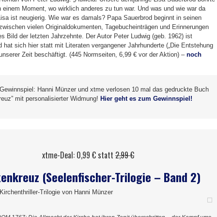
n einem Moment, wo wirklich anderes zu tun war. Und was und wie war da
 Lisa ist neugierig. Wie war es damals? Papa Sauerbrod beginnt in seinen
zwischen vielen Originaldokumenten, Tagebucheinträgen und Erinnerungen
es Bild der letzten Jahrzehnte. Der Autor Peter Ludwig (geb. 1962) ist
d hat sich hier statt mit Literaten vergangener Jahrhunderte („Die Entstehung
nserer Zeit beschäftigt. (445 Normseiten, 6,99 € vor der Aktion) –
noch
 Gewinnspiel: Hanni Münzer und xtme verlosen 10 mal das gedruckte Buch
euz” mit personalisierter Widmung!
Hier geht es zum Gewinnspiel!
xtme-Deal: 0,99 € statt
2,99 €
enkreuz (Seelenfischer-Trilogie – Band 2)
 Kirchenthriller-Trilogie von Hanni Münzer