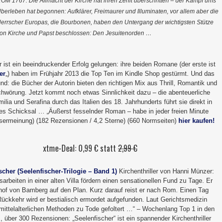
OM 1767: Die Allmacht der Kirche hat ihren Zenit überschritten – der Kampf ums
berleben hat begonnen: Aufklärer, Freimaurer und Illuminaten, vor allem aber die
errscher Europas, die Bourbonen, haben den Untergang der wichtigsten Stütze
on Kirche und Papst beschlossen: Den Jesuitenorden …
ist ein beeindruckender Erfolg gelungen: ihre beiden Romane (der erste ist
er
„) haben im Frühjahr 2013 die Top Ten im Kindle Shop gestürmt. Und das
nd: die Bücher der Autorin bieten den richtigen Mix aus Thrill, Romantik und
chwörung. Jetzt kommt noch etwas Sinnlichkeit dazu – die abenteuerliche
ilia und Serafina durch das Italien des 18. Jahrhunderts führt sie direkt in
lles Schicksal … „Äußerst fesselnder Roman – habe in jeder freien Minute
esermeinung) (182 Rezensionen / 4,2 Sterne) (660 Normseiten)
hier kaufen!
xtme-Deal: 0,99 € statt
2,99 €
scher (Seelenfischer-Trilogie – Band 1)
Kirchenthriller von Hanni Münzer:
arbeiten in einer alten Villa fördern einen sensationellen Fund zu Tage. Er
chof von Bamberg auf den Plan. Kurz darauf reist er nach Rom. Einen Tag
Rückkehr wird er bestialisch ermordet aufgefunden. Laut Gerichtsmedizin
 mittelalterlichen Methoden zu Tode gefoltert …“ – Wochenlang Top 1 in den
, über 300 Rezensionen: „Seelenfischer“ ist ein spannender Kirchenthriller