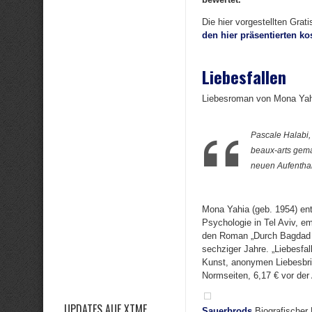
Die hier vorgestellten Grat
den hier präsentierten k
Liebesfallen
Liebesroman von Mona Yahi
Pascale Halabi,
beaux-arts gema
neuen Aufenthal
Mona Yahia (geb. 1954) ent
Psychologie in Tel Aviv, em
den Roman „Durch Bagdad f
sechziger Jahre. „Liebesfa
Kunst, anonymen Liebesbrie
Normseiten, 6,17 € vor der
UPDATES AUF XTME
Sauerbrods
Biografischer 