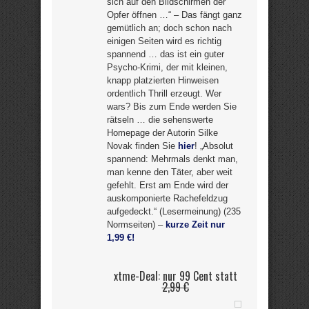
sich auf den Bildschirmen der
Opfer öffnen …“ – Das fängt ganz
gemütlich an; doch schon nach
einigen Seiten wird es richtig
spannend … das ist ein guter
Psycho-Krimi, der mit kleinen,
knapp platzierten Hinweisen
ordentlich Thrill erzeugt. Wer
wars? Bis zum Ende werden Sie
rätseln … die sehenswerte
Homepage der Autorin Silke
Novak finden Sie
hier
! „Absolut
spannend: Mehrmals denkt man,
man kenne den Täter, aber weit
gefehlt. Erst am Ende wird der
auskomponierte Rachefeldzug
aufgedeckt.“ (Lesermeinung) (235
Normseiten) –
kurze Zeit nur
1,99 €!
xtme-Deal: nur 99 Cent statt
2,99 €