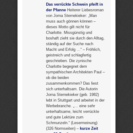
Das verrückte Schwein pfeift in
der Pfanne
Heiterer Liebesroman
von Jorna Sternekieker: „Man
muss auch gönnen können –
dieses Motto gilt nicht für
Charlotte. Missgünstig und
boshaft zieht sie durch den Alltag,
ständig auf der Suche nach
Macht und Erfolg …“ – Fröhlich,
geistreich und schlagfertig
geschrieben. Die zynische
Charlotte begegnet dem
sympathischen Architekten Paul –
ob die beiden
zusammenkommen? Das liest
sich unterhaltsam. Die Autorin
Jorna Sternekieker (geb. 1982)
lebt in Stuttgart und arbeitet in der
Werbebranche. „… eine sehr
unterhaltsame, leicht verrückte
und gute Lektüre zum
Schmunzeln.“ (Lesermeinung)
(326 Normseiten) –
kurze Zeit