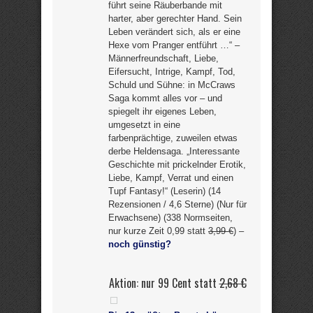
führt seine Räuberbande mit
harter, aber gerechter Hand. Sein
Leben verändert sich, als er eine
Hexe vom Pranger entführt …“ –
Männerfreundschaft, Liebe,
Eifersucht, Intrige, Kampf, Tod,
Schuld und Sühne: in McCraws
Saga kommt alles vor – und
spiegelt ihr eigenes Leben,
umgesetzt in eine
farbenprächtige, zuweilen etwas
derbe Heldensaga. „Interessante
Geschichte mit prickelnder Erotik,
Liebe, Kampf, Verrat und einen
Tupf Fantasy!“ (Leserin) (14
Rezensionen / 4,6 Sterne) (Nur für
Erwachsene) (338 Normseiten,
nur kurze Zeit 0,99 statt
3,99 €
) –
noch günstig?
Aktion: nur 99 Cent statt
2,68 €