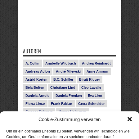
AUTOREN
A. Collin
Anabelle Wildbuch
Andrea Reinhardt
Andreas Adlon
André Milewski
Anne Amrum
Astrid Korten
B.C. Schiller
Birgit Kluger
Béla Bolten
Christiane Lind
Cleo Lavalle
Daniela Arnold
Daniela Frenken
Eva Lirot
Fiona Limar
Frank Fabian
Greta Schneider
Gunnar Schwarz
Hanna Holmgren
Cookie-Zustimmung verwalten
Heike Fröhling
Ina Glahe
Ivo Pala
J. Vellguth
Josefine Weiss
Karolyn Ciseau
Leander Rose
Um dir ein optimales Erlebnis zu bieten, verwenden wir Technologien wie
Leonie Haubrich
Lilly Labord
Livia Pipes
Cookies, um Geräteinformationen zu speichern und/oder darauf