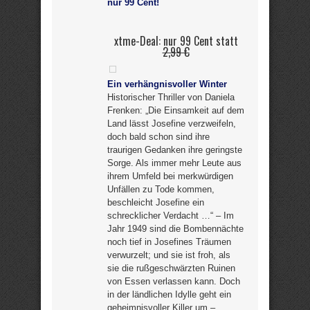
nur 99 Cent!
xtme-Deal: nur 99 Cent statt
2,99 €
Ein verhängnisvoller Winter
Historischer Thriller von Daniela
Frenken: „Die Einsamkeit auf dem
Land lässt Josefine verzweifeln,
doch bald schon sind ihre
traurigen Gedanken ihre geringste
Sorge. Als immer mehr Leute aus
ihrem Umfeld bei merkwürdigen
Unfällen zu Tode kommen,
beschleicht Josefine ein
schrecklicher Verdacht …“ – Im
Jahr 1949 sind die Bombennächte
noch tief in Josefines Träumen
verwurzelt; und sie ist froh, als
sie die rußgeschwärzten Ruinen
von Essen verlassen kann. Doch
in der ländlichen Idylle geht ein
geheimnisvoller Killer um –