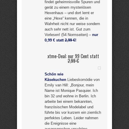
findet geheimnisvolle Spuren und
gerät zu einem mysteriösen
Hexenhaus – und dort lernt er
eine „Hexe“ kennen, die in
Wahrheit nicht nur weise sondern
auch sehr nett ist. Gut zum
Vorlesen! (54 Normseiten) –
nur
0,99 € statt
2,99 €
!
xtme-Deal: nur 99 Cent statt
2,99 €
Schön wie
Käsekuchen
Liebeskomödie von
Emily van Hill: „Bonjour, mein
Name ist Monique Pasquier. Ich
bin 32 und wohne in Berlin. Ich
arbeite bei einem bekannten,
französischen Modelabel und
führte bis vor kurzem ein ziemlich
perfektes Leben. Leider nahmen
die Ereignisse eine
ausgesprochen unschöne