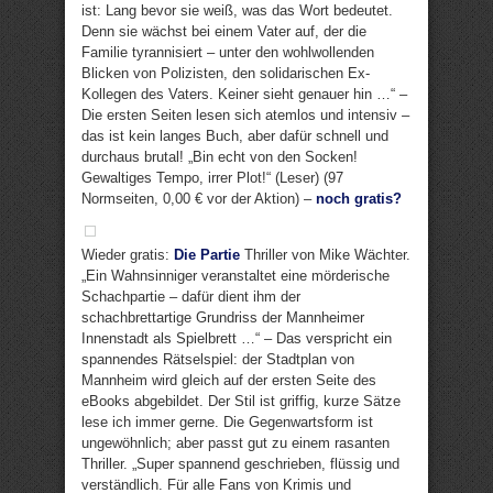
ist: Lang bevor sie weiß, was das Wort bedeutet.
Denn sie wächst bei einem Vater auf, der die
Familie tyrannisiert – unter den wohlwollenden
Blicken von Polizisten, den solidarischen Ex-
Kollegen des Vaters. Keiner sieht genauer hin …“ –
Die ersten Seiten lesen sich atemlos und intensiv –
das ist kein langes Buch, aber dafür schnell und
durchaus brutal! „Bin echt von den Socken!
Gewaltiges Tempo, irrer Plot!“ (Leser) (97
Normseiten, 0,00 € vor der Aktion) –
noch gratis?
Wieder gratis:
Die Partie
Thriller von Mike Wächter.
„Ein Wahnsinniger veranstaltet eine mörderische
Schachpartie – dafür dient ihm der
schachbrettartige Grundriss der Mannheimer
Innenstadt als Spielbrett …“ – Das verspricht ein
spannendes Rätselspiel: der Stadtplan von
Mannheim wird gleich auf der ersten Seite des
eBooks abgebildet. Der Stil ist griffig, kurze Sätze
lese ich immer gerne. Die Gegenwartsform ist
ungewöhnlich; aber passt gut zu einem rasanten
Thriller. „Super spannend geschrieben, flüssig und
verständlich. Für alle Fans von Krimis und