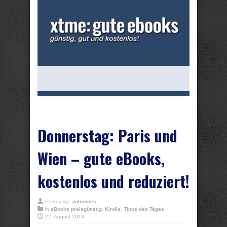
Donnerstag: Paris und
Wien – gute eBooks,
kostenlos und reduziert!
Posted by:
Johannes
in
eBooks preisgünstig
,
Kindle
,
Tipps des Tages
22. August 2013