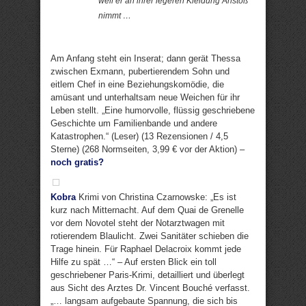
weil er an ihrer legeren Kleidung Anstoß
nimmt …
Am Anfang steht ein Inserat; dann gerät Thessa
zwischen Exmann, pubertierendem Sohn und
eitlem Chef in eine Beziehungskomödie, die
amüsant und unterhaltsam neue Weichen für ihr
Leben stellt. „Eine humorvolle, flüssig geschriebene
Geschichte um Familienbande und andere
Katastrophen.“ (Leser) (13 Rezensionen / 4,5
Sterne) (268 Normseiten, 3,99 € vor der Aktion) –
noch gratis?
Kobra
Krimi von Christina Czarnowske: „Es ist
kurz nach Mitternacht. Auf dem Quai de Grenelle
vor dem Novotel steht der Notarztwagen mit
rotierendem Blaulicht. Zwei Sanitäter schieben die
Trage hinein. Für Raphael Delacroix kommt jede
Hilfe zu spät …“ – Auf ersten Blick ein toll
geschriebener Paris-Krimi, detailliert und überlegt
aus Sicht des Arztes Dr. Vincent Bouché verfasst.
„… langsam aufgebaute Spannung, die sich bis