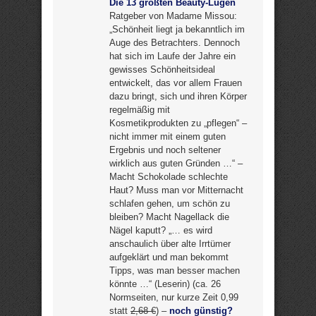
Die 13 größten Beauty-Lügen
Ratgeber von Madame Missou:
„Schönheit liegt ja bekanntlich im
Auge des Betrachters. Dennoch
hat sich im Laufe der Jahre ein
gewisses Schönheitsideal
entwickelt, das vor allem Frauen
dazu bringt, sich und ihren Körper
regelmäßig mit
Kosmetikprodukten zu „pflegen“ –
nicht immer mit einem guten
Ergebnis und noch seltener
wirklich aus guten Gründen …“ –
Macht Schokolade schlechte
Haut? Muss man vor Mitternacht
schlafen gehen, um schön zu
bleiben? Macht Nagellack die
Nägel kaputt? „… es wird
anschaulich über alte Irrtümer
aufgeklärt und man bekommt
Tipps, was man besser machen
könnte …“ (Leserin) (ca. 26
Normseiten, nur kurze Zeit 0,99
statt
2,68 €
) –
noch günstig?