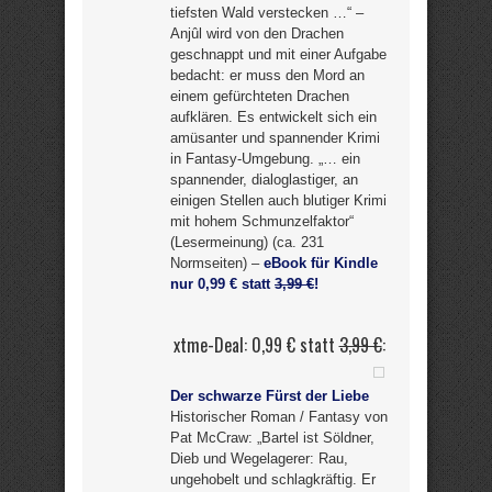
tiefsten Wald verstecken …“ –
Anjûl wird von den Drachen
geschnappt und mit einer Aufgabe
bedacht: er muss den Mord an
einem gefürchteten Drachen
aufklären. Es entwickelt sich ein
amüsanter und spannender Krimi
in Fantasy-Umgebung. „… ein
spannender, dialoglastiger, an
einigen Stellen auch blutiger Krimi
mit hohem Schmunzelfaktor“
(Lesermeinung) (ca. 231
Normseiten) –
eBook für Kindle
nur 0,99 € statt
3,99 €
!
xtme-Deal: 0,99 € statt
3,99 €
:
Der schwarze Fürst der Liebe
Historischer Roman / Fantasy von
Pat McCraw: „Bartel ist Söldner,
Dieb und Wegelagerer: Rau,
ungehobelt und schlagkräftig. Er