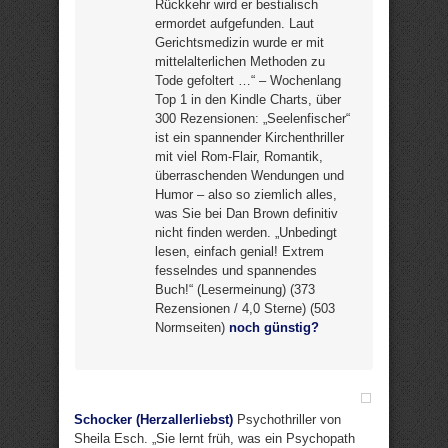
Rückkehr wird er bestialisch
ermordet aufgefunden. Laut
Gerichtsmedizin wurde er mit
mittelalterlichen Methoden zu
Tode gefoltert …“ – Wochenlang
Top 1 in den Kindle Charts, über
300 Rezensionen: „Seelenfischer“
ist ein spannender Kirchenthriller
mit viel Rom-Flair, Romantik,
überraschenden Wendungen und
Humor – also so ziemlich alles,
was Sie bei Dan Brown definitiv
nicht finden werden. „Unbedingt
lesen, einfach genial! Extrem
fesselndes und spannendes
Buch!“ (Lesermeinung) (373
Rezensionen / 4,0 Sterne) (503
Normseiten)
noch günstig?
Schocker (Herzallerliebst)
Psychothriller von
Sheila Esch. „Sie lernt früh, was ein Psychopath