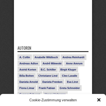
AUTOREN
A. Collin
Anabelle Wildbuch
Andrea Reinhardt
Andreas Adlon
André Milewski
Anne Amrum
Astrid Korten
B.C. Schiller
Birgit Kluger
Béla Bolten
Christiane Lind
Cleo Lavalle
Daniela Arnold
Daniela Frenken
Eva Lirot
Fiona Limar
Frank Fabian
Greta Schneider
Gunnar Schwarz
Hanna Holmgren
Cookie-Zustimmung verwalten
Heike Fröhling
Ina Glahe
Ivo Pala
J. Vellguth