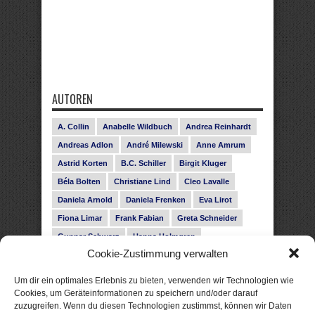
AUTOREN
A. Collin
Anabelle Wildbuch
Andrea Reinhardt
Andreas Adlon
André Milewski
Anne Amrum
Astrid Korten
B.C. Schiller
Birgit Kluger
Béla Bolten
Christiane Lind
Cleo Lavalle
Daniela Arnold
Daniela Frenken
Eva Lirot
Fiona Limar
Frank Fabian
Greta Schneider
Gunnar Schwarz
Hanna Holmgren
Cookie-Zustimmung verwalten
Heike Fröhling
Ina Glahe
Ivo Pala
J. Vellguth
Josefine Weiss
Karolyn Ciseau
Leander Rose
Um dir ein optimales Erlebnis zu bieten, verwenden wir Technologien wie
Leonie Haubrich
Lilly Labord
Livia Pipes
Cookies, um Geräteinformationen zu speichern und/oder darauf
zuzugreifen. Wenn du diesen Technologien zustimmst, können wir Daten
Malin Blunk
Marcus Hünnebeck
Martin Krist