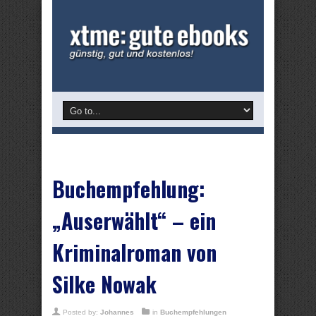
Buchempfehlung:
„Auserwählt“ – ein
Kriminalroman von
Silke Nowak
Posted by:
Johannes
in
Buchempfehlungen