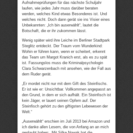
Aufnahmeprüfungen für das nächste Schuljahr
laufen, wie jedes Jahr muss darüber beraten
werden, welches Kind etwas Besonderes ist. Und
welches nicht. Doch dann gerät sie ins Visier eines
Unbekannten: „Ich bin auserwählt“, lautet die
Botschaft, die er ihr zukommen lässt.
Wenig später wird ihre Leiche im Berliner Stadtpark
Steglitz entdeckt. Der Traum vom Wunderkind:
Wohin er führen kann, wenn er scheitert, erkennt
das Team um Margot Kranich erst, als es zu spät
ist. Fassungslos muss die Kriminalpsychologin
Clara Schwarzenbach mit ansehen, wie der Fall aus
dem Ruder gerät.
„Er mordet nicht nur mit dem Gift des Steinfischs.
Er ist wie er: Unsichtbar. Vollkommen angepasst an
den Grund, in dem er sich aufhält. Ein Steinfisch ist
kein Jäger, er lauert seinen Opfern auf. Der
Steinfisch gehört zu den giftigsten Lebewesen der
Welt.“
„Auserwählt“ erschien im Juli 2013 bei Amazon und
ich danke allen Lesern, die von Anfang an an mich
geglaubt haben: „Mit Silke Nowak hat die