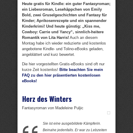
Heute gratis für Kindle: ein guter Fantasyroman;
ein Liebesroman, Lesehäppchen von Emily
Bold, zwei Gruselgeschichten und Fantasy für
Kinder; Aprikosenrezepte und ein spannender
Kinderkrimi! Und heute günstig: „Kiss me,
Cowboy: Carrie und Yancy“, sinnlich-heitere
Romantik von Lita Harris!
Auch an diesem
Montag habe ich wieder reduzierte und kostenlos
angebotene Kindle- und Tolino-eBooks geladen,
angeblättert und kurz bewertet.
Die hier vorgestellten Gratis-eBooks sind oft nur
kurze Zeit kostenlos!
Bitte beachten Sie mein
FAQ zu den hier präsentierten kostenlosen
eBooks!
Herz des Winters
Fantasyroman von Madeleine Puljic
Sie ist eine ausgebildete Kämpferin.
Beinahe jedenfalls. Er war zu Lebzeiten