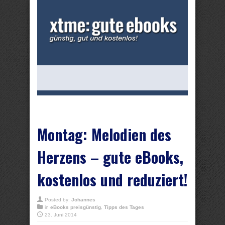
Montag: Melodien des
Herzens – gute eBooks,
kostenlos und reduziert!
Posted by:
Johannes
in
eBooks preisgünstig
,
Tipps des Tages
23. Juni 2014