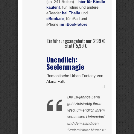
(ca. 241 Seiten) –
hier für Kindle
kaufen!
, für Tolino und andere
eReader
bei Thalia
und
eBook.de
; für iPad und
iPhone
im iBook-Store
Einführungsangebot: nur 2,99 €
statt
5,99 €
Unendlich:
Seelenmagie
Romantische Urban Fantasy von
Alana Falk
Die 18-jährige Lena
geht zielstrebig ihren
Weg, um endlich ihrem
verhassten Heimatdorf
und dem ständigen
Streit mit ihrer Mutter zu