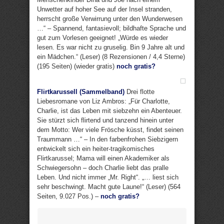
Unwetter auf hoher See auf der Insel stranden,
herrscht große Verwirrung unter den Wunderwesen
…“ – Spannend, fantasievoll; bildhafte Sprache und
gut zum Vorlesen geeignet! „Würde es wieder
lesen. Es war nicht zu gruselig. Bin 9 Jahre alt und
ein Mädchen.“ (Leser) (8 Rezensionen / 4,4 Sterne)
(195 Seiten) (wieder gratis)
noch gratis?
Flirtkarussell (Sammelband)
Drei flotte
Liebesromane von Liz Ambros: „Für Charlotte,
Charlie, ist das Leben mit siebzehn ein Abenteuer.
Sie stürzt sich flirtend und tanzend hinein unter
dem Motto: Wer viele Frösche küsst, findet seinen
Traummann …“ – In den farbenfrohen Siebzigern
entwickelt sich ein heiter-tragikomisches
Flirtkarussel; Mama will einen Akademiker als
Schwiegersohn – doch Charlie liebt das pralle
Leben. Und nicht immer „Mr. Right“. „… liest sich
sehr beschwingt. Macht gute Laune!“ (Leser) (564
Seiten, 9.027 Pos.) –
noch gratis?