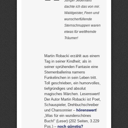
Junge! Jedenfalls
dachte ich das von mir.
Waldgeister, Feen und
wunscherfüllende
Sternschnuppen waren
etwas für weltfremde
Träumer!
Martin Robacki erzählt aus einem
Tag in seiner Kindheit; als in
seiner sprühenden Fantasie eine
Sternenballerina namens
Funkelinchen in sein Leben tritt.
Toll geschrieben, ein humorvolles,
tiefgründiges und absolut
magisches Märchen. Lesenswert!
Der Autor Martin Robacki ist Poet,
Schauspieler, Drehbuchschreiber
und Chansonnier –
hörenswert
!
„Was für ein wunderschönes
Buch!“ (Leser) (202 Seiten, 3.229
Pos.) –
noch günstig?