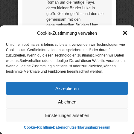
Roman um die mutige Faye,
deren kleiner Bruder Luke in
große Gefahr gerät – und den sie
gemeinsam mit den
geheimnisvollen Brüdern Liam
und Quinton vor bösen Kräften
Cookie-Zustimmung verwalten
schützen muss. Liest sich gut für
Jugendliche – und alle, die Freude
Um dir ein optimales Erlebnis zu bieten, verwenden wir Technologien wie
an romantischer Fantasy haben!
Cookies, um Geräteinformationen zu speichern und/oder darauf
„Fette 5 Sterne für eine
zuzugreifen. Wenn du diesen Technologien zustimmst, können wir Daten
wahnsinnig fesselnde
wie das Surfverhalten oder eindeutige IDs auf dieser Website verarbeiten.
Fantasystory.“ (Leserin) (7
Wenn du deine Zustimmung nicht erteilst oder zurückziehst, können
Rezensionen / 4,0 Sterne) (ca.
bestimmte Merkmale und Funktionen beeinträchtigt werden.
425 Seiten) –
noch günstig?
Akzeptieren
Aktion: nur kurze Zeit 99 Cent!
Ablehnen
Try hard to love me
/ Versuch doch,
Einstellungen ansehen
mich zu lieben
Cookie-Richtlinie
Datenschutzerklärung
Impressum
Romanhafte Biografie von Subina