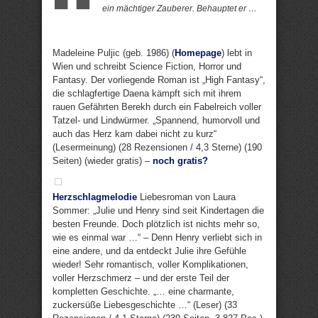
ein mächtiger Zauberer. Behauptet er …
Madeleine Puljic (geb. 1986) (
Homepage
) lebt in
Wien und schreibt Science Fiction, Horror und
Fantasy. Der vorliegende Roman ist „High Fantasy“,
die schlagfertige Daena kämpft sich mit ihrem
rauen Gefährten Berekh durch ein Fabelreich voller
Tatzel- und Lindwürmer. „Spannend, humorvoll und
auch das Herz kam dabei nicht zu kurz“
(Lesermeinung) (28 Rezensionen / 4,3 Sterne) (190
Seiten) (wieder gratis) –
noch gratis?
Herzschlagmelodie
Liebesroman von Laura
Sommer: „Julie und Henry sind seit Kindertagen die
besten Freunde. Doch plötzlich ist nichts mehr so,
wie es einmal war …“ – Denn Henry verliebt sich in
eine andere, und da entdeckt Julie ihre Gefühle
wieder! Sehr romantisch, voller Komplikationen,
voller Herzschmerz – und der erste Teil der
kompletten Geschichte. „… eine charmante,
zuckersüße Liebesgeschichte …“ (Leser) (33