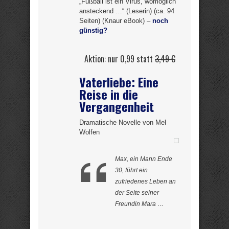
„Fußball ist ein Virus, womöglich
ansteckend …“ (Leserin) (ca. 94
Seiten) (Knaur eBook) –
noch
günstig?
Aktion: nur 0,99 statt
3,49 €
Vaterliebe: Eine
Reise in die
Vergangenheit
Dramatische Novelle von Mel
Wolfen
Max, ein Mann Ende
30, führt ein
zufriedenes Leben an
der Seite seiner
Freundin Mara …