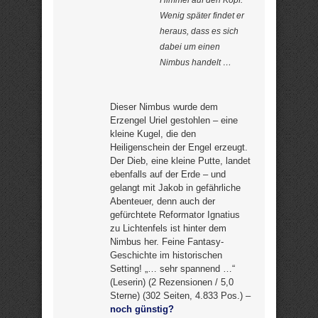
Himmel auf den Kopf.
Wenig später findet er
heraus, dass es sich
dabei um einen
Nimbus handelt …
Dieser Nimbus wurde dem
Erzengel Uriel gestohlen – eine
kleine Kugel, die den
Heiligenschein der Engel erzeugt.
Der Dieb, eine kleine Putte, landet
ebenfalls auf der Erde – und
gelangt mit Jakob in gefährliche
Abenteuer, denn auch der
gefürchtete Reformator Ignatius
zu Lichtenfels ist hinter dem
Nimbus her. Feine Fantasy-
Geschichte im historischen
Setting! „… sehr spannend …“
(Leserin) (2 Rezensionen / 5,0
Sterne) (302 Seiten, 4.833 Pos.) –
noch günstig?