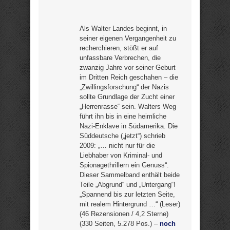
Als Walter Landes beginnt, in
seiner eigenen Vergangenheit zu
recherchieren, stößt er auf
unfassbare Verbrechen, die
zwanzig Jahre vor seiner Geburt
im Dritten Reich geschahen – die
„Zwillingsforschung“ der Nazis
sollte Grundlage der Zucht einer
„Herrenrasse“ sein. Walters Weg
führt ihn bis in eine heimliche
Nazi-Enklave in Südamerika. Die
Süddeutsche („jetzt“) schrieb
2009: „… nicht nur für die
Liebhaber von Kriminal- und
Spionagethrillern ein Genuss“.
Dieser Sammelband enthält beide
Teile „Abgrund“ und „Untergang“!
„Spannend bis zur letzten Seite,
mit realem Hintergrund …“ (Leser)
(46 Rezensionen / 4,2 Sterne)
(330 Seiten, 5.278 Pos.) –
noch