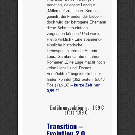
Venetien, gelegene Landgut
„Millerose“ zu fliehen. Serena
genießt die Freuden der Liebe –
doch wird der betrogene Ehemann
diese Schmach einfach
vergessen können? Und wer ist
Pietro wirklich? Eine spannend-
sinnliche historische
Liebesgeschichte der Autorin
Laura Gambrinus, die mit ihren
Romanen „Eine Lüge macht noch
keine Liebe!“ und „Dantes
Vermächtnis“ begeisterte Leser
finden konnte! (352 Seiten, 5.643
Pos.) (ab 16) –
kurze Zeit nur
0,99 €!
Einführungsaktion: nur 1,99 €
statt
4,99 €
!
Transition –
Evolution 2.0