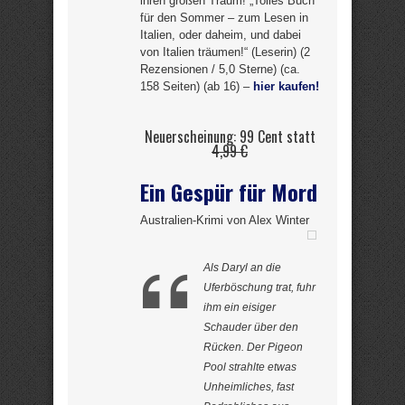
ihren großen Traum! „Tolles Buch
für den Sommer – zum Lesen in
Italien, oder daheim, und dabei
von Italien träumen!“ (Leserin) (2
Rezensionen / 5,0 Sterne) (ca.
158 Seiten) (ab 16) –
hier kaufen!
Neuerscheinung: 99 Cent statt
4,99 €
Ein Gespür für Mord
Australien-Krimi von Alex Winter
Als Daryl an die
Uferböschung trat, fuhr
ihm ein eisiger
Schauder über den
Rücken. Der Pigeon
Pool strahlte etwas
Unheimliches, fast