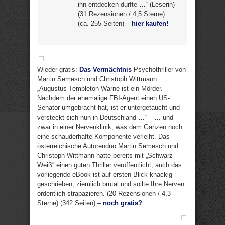
ihn entdecken durfte …“ (Leserin)
(31 Rezensionen / 4,5 Sterne)
(ca. 255 Seiten) –
hier kaufen!
Wieder gratis:
Das Vermächtnis
Psychothriller von
Martin Semesch und Christoph Wittmann:
„Augustus Templeton Warne ist ein Mörder.
Nachdem der ehemalige FBI-Agent einen US-
Senator umgebracht hat, ist er untergetaucht und
versteckt sich nun in Deutschland …“ – … und
zwar in einer Nervenklinik, was dem Ganzen noch
eine schauderhafte Komponente verleiht. Das
österreichische Autorenduo Martin Semesch und
Christoph Wittmann hatte bereits mit „Schwarz
Weiß“ einen guten Thriller veröffentlicht; auch das
vorliegende eBook ist auf ersten Blick knackig
geschrieben, ziemlich brutal und sollte Ihre Nerven
ordentlich strapazieren. (20 Rezensionen / 4,3
Sterne) (342 Seiten) –
noch gratis?