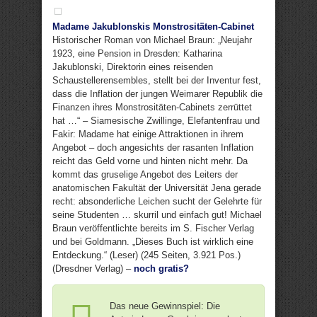
Madame Jakublonskis Monstrositäten-Cabinet
Historischer Roman von Michael Braun: „Neujahr
1923, eine Pension in Dresden: Katharina
Jakublonski, Direktorin eines reisenden
Schaustellerensembles, stellt bei der Inventur fest,
dass die Inflation der jungen Weimarer Republik die
Finanzen ihres Monstrositäten-Cabinets zerrüttet
hat …“ – Siamesische Zwillinge, Elefantenfrau und
Fakir: Madame hat einige Attraktionen in ihrem
Angebot – doch angesichts der rasanten Inflation
reicht das Geld vorne und hinten nicht mehr. Da
kommt das gruselige Angebot des Leiters der
anatomischen Fakultät der Universität Jena gerade
recht: absonderliche Leichen sucht der Gelehrte für
seine Studenten … skurril und einfach gut! Michael
Braun veröffentlichte bereits im S. Fischer Verlag
und bei Goldmann. „Dieses Buch ist wirklich eine
Entdeckung.“ (Leser) (245 Seiten, 3.921 Pos.)
(Dresdner Verlag) –
noch gratis?
Das neue Gewinnspiel: Die