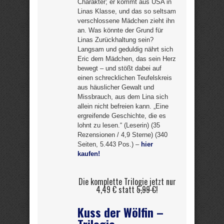
Charakter; er kommt aus USA in
Linas Klasse, und das so seltsam
verschlossene Mädchen zieht ihn
an. Was könnte der Grund für
Linas Zurückhaltung sein?
Langsam und geduldig nährt sich
Eric dem Mädchen, das sein Herz
bewegt – und stößt dabei auf
einen schrecklichen Teufelskreis
aus häuslicher Gewalt und
Missbrauch, aus dem Lina sich
allein nicht befreien kann. „Eine
ergreifende Geschichte, die es
lohnt zu lesen.“ (Leserin) (35
Rezensionen / 4,9 Sterne) (340
Seiten, 5.443 Pos.) –
hier
kaufen!
Die komplette Trilogie jetzt nur
4,49 € statt
5,99 €
!
Kuss der Wölfin –