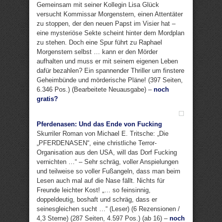
Gemeinsam mit seiner Kollegin Lisa Glück
versucht Kommissar Morgenstern, einen Attentäter
zu stoppen, der den neuen Papst im Visier hat –
eine mysteriöse Sekte scheint hinter dem Mordplan
zu stehen. Doch eine Spur führt zu Raphael
Morgenstern selbst … kann er den Mörder
aufhalten und muss er mit seinem eigenen Leben
dafür bezahlen? Ein spannender Thriller um finstere
Geheimbünde und mörderische Pläne! (397 Seiten,
6.346 Pos.) (Bearbeitete Neuausgabe) –
noch
gratis?
Pferdenasen: Und das Ende von Fucking
Skurriler Roman von Michael E. Tritsche: „Die
„PFERDENASEN“, eine christliche Terror-
Organisation aus den USA, will das Dorf Fucking
vernichten …“ – Sehr schräg, voller Anspielungen
und teilweise so voller Fußangeln, dass man beim
Lesen auch mal auf die Nase fällt. Nichts für
Freunde leichter Kost! „… so feinsinnig,
doppeldeutig, boshaft und schräg, dass er
seinesgleichen sucht …“ (Leser) (6 Rezensionen /
4,3 Sterne) (287 Seiten, 4.597 Pos.) (ab 16) –
noch