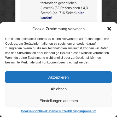
fantastisch geschrieben …“
(Leserin) (62 Rezensionen / 4,3
Sterne) (ca. 716 Seiten)
hier
kaufen!
Cookie-Zustimmung verwalten
Ratgeber und Sachbuch
Um dir ein optimales Erlebnis zu bieten, verwenden wir Technologien wie
Cookies, um Geräteinformationen zu speichern und/oder darauf
zuzugreifen. Wenn du diesen Technologien zustimmst, können wir Daten
50 schnelle Gerichte – die besten Blitz-Rezepte
wie das Surfverhalten oder eindeutige IDs auf dieser Website verarbeiten.
unter 20 Minuten
Rezepte von Stephanie Pelser:
Wenn du deine Zustimmung nicht erteilst oder zurückziehst, können
„Dieses Buch will Ihnen dabei helfen, schnelle und
bestimmte Merkmale und Funktionen beeinträchtigt werden.
einfache Gerichte zu finden und diese zu kochen
…“ – Statt „Fixgerichten“ aus Tüte und Dose
werden hier Salate, Suppen, Pastagerichte und
Akzeptieren
Gemüse, Fisch, Fleisch und Süßes präsentiert –
Rezepte, die allesamt in 10 – 20 Minuten
Ablehnen
umzusetzen sind. „… der geringe
Schwierigkeitsgrad macht die Rezepte auch für
Gelegenheitsköche interessant“ (Leser) (107
Einstellungen ansehen
Seiten, 1.713 Pos., Fotos) –
noch gratis?
Cookie-Richtlinie
Datenschutzerklärung
Impressum