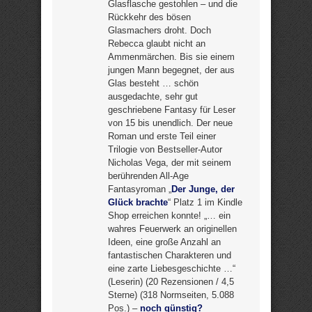
Glasflasche gestohlen – und die
Rückkehr des bösen
Glasmachers droht. Doch
Rebecca glaubt nicht an
Ammenmärchen. Bis sie einem
jungen Mann begegnet, der aus
Glas besteht … schön
ausgedachte, sehr gut
geschriebene Fantasy für Leser
von 15 bis unendlich. Der neue
Roman und erste Teil einer
Trilogie von Bestseller-Autor
Nicholas Vega, der mit seinem
berührenden All-Age
Fantasyroman „
Der Junge, der
Glück brachte
“ Platz 1 im Kindle
Shop erreichen konnte! „… ein
wahres Feuerwerk an originellen
Ideen, eine große Anzahl an
fantastischen Charakteren und
eine zarte Liebesgeschichte …“
(Leserin) (20 Rezensionen / 4,5
Sterne) (318 Normseiten, 5.088
Pos.) –
noch günstig?