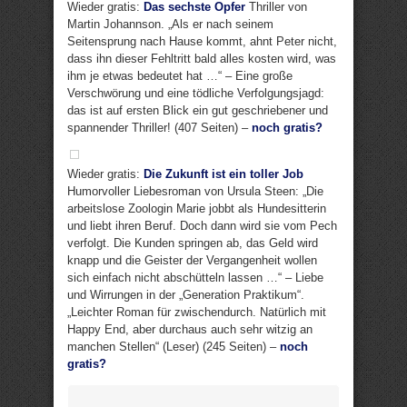
Wieder gratis:
Das sechste Opfer
Thriller von
Martin Johannson. „Als er nach seinem
Seitensprung nach Hause kommt, ahnt Peter nicht,
dass ihn dieser Fehltritt bald alles kosten wird, was
ihm je etwas bedeutet hat …“ – Eine große
Verschwörung und eine tödliche Verfolgungsjagd:
das ist auf ersten Blick ein gut geschriebener und
spannender Thriller! (407 Seiten) –
noch gratis?
Wieder gratis:
Die Zukunft ist ein toller Job
Humorvoller Liebesroman von Ursula Steen: „Die
arbeitslose Zoologin Marie jobbt als Hundesitterin
und liebt ihren Beruf. Doch dann wird sie vom Pech
verfolgt. Die Kunden springen ab, das Geld wird
knapp und die Geister der Vergangenheit wollen
sich einfach nicht abschütteln lassen …“ – Liebe
und Wirrungen in der „Generation Praktikum“.
„Leichter Roman für zwischendurch. Natürlich mit
Happy End, aber durchaus auch sehr witzig an
manchen Stellen“ (Leser) (245 Seiten) –
noch
gratis?