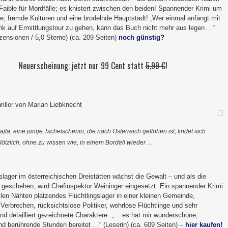
 Faible für Mordfälle; es knistert zwischen den beiden! Spannender Krimi um
e, fremde Kulturen und eine brodelnde Hauptstadt! „Wer einmal anfängt mit
nk auf Ermittlungstour zu gehen, kann das Buch nicht mehr aus legen …“
zensionen / 5,0 Sterne) (ca. 209 Seiten)
noch günstig?
Neuerscheinung: jetzt nur 99 Cent statt
5,99 €
!
riller von Marian Liebknecht
ajla, eine junge Tschetschenin, die nach Österreich geflohen ist, findet sich
lötzlich, ohne zu wissen wie, in einem Bordell wieder …
slager im österreichischen Dreistätten wächst die Gewalt – und als die
 geschehen, wird Chefinspektor Weininger eingesetzt. Ein spannender Krimi
len Nähten platzendes Flüchtlingslager in einer kleinen Gemeinde,
 Verbrechen, rücksichtslose Politiker, wehrlose Flüchtlinge und sehr
nd detailliert gezeichnete Charaktere. „… es hat mir wunderschöne,
d berührende Stunden bereitet …“ (Leserin) (ca. 609 Seiten) –
hier kaufen!