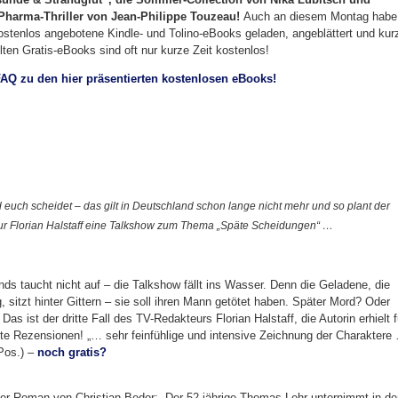
 Pharma-Thriller von Jean-Philippe Touzeau!
Auch an diesem Montag habe
kostenlos angebotene Kindle- und Tolino-eBooks geladen, angeblättert und kur
llten Gratis-eBooks sind oft nur kurze Zeit kostenlos!
FAQ zu den hier präsentierten kostenlosen eBooks!
 euch scheidet – das gilt in Deutschland schon lange nicht mehr und so plant der
r Florian Halstaff eine Talkshow zum Thema „Späte Scheidungen“ …
s taucht nicht auf – die Talkshow fällt ins Wasser. Denn die Geladene, die
 sitzt hinter Gittern – sie soll ihren Mann getötet haben. Später Mord? Oder
as ist der dritte Fall des TV-Redakteurs Florian Halstaff, die Autorin erhielt f
ute Rezensionen! „… sehr feinfühlige und intensive Zeichnung der Charaktere
 Pos.) –
noch gratis?
er Roman von Christian Bedor: „Der 52-jährige Thomas Lehr unternimmt in de