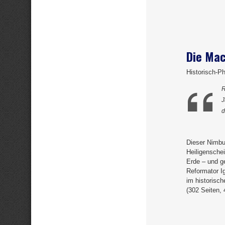
Die Mac
Historisch-P
R
J
d
Dieser Nimbu
Heiligenschei
Erde – und ge
Reformator I
im historisc
(302 Seiten,