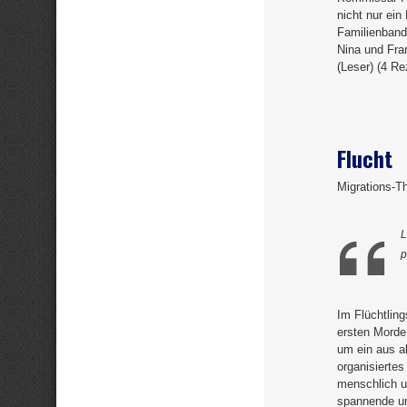
nicht nur ein
Familienband
Nina und Fra
(Leser) (4 Re
Flucht
Migrations-Th
L
p
Im Flüchtling
ersten Morde
um ein aus al
organisiertes
menschlich u
spannende un