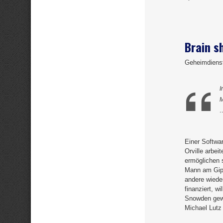
Brain s
Geheimdienst
I
M
Einer Softwa
Orville arbei
ermöglichen s
Mann am Gipf
andere wiede
finanziert, w
Snowden gewi
Michael Lutz