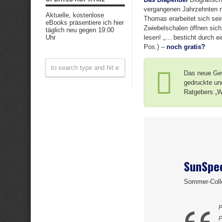
vergangenen Jahrzehnten m
Aktuelle, kostenlose
Thomas erarbeitet sich sei
eBooks präsentiere ich hier
Zwiebelschalen öffnen sic
täglich neu gegen 19:00
Uhr
lesen! „… besticht durch e
Pos.) –
noch gratis?
Das neue Ge
gedruckte un
Ratgebers „W
SunSpec
Sommer-Colle
P
F