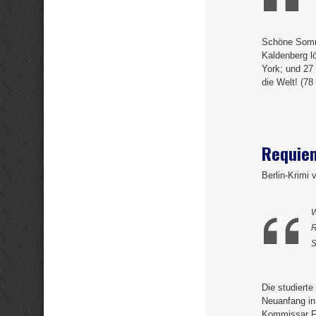
Schöne Somme
Kaldenberg l
York; und 27
die Welt! (7
Requie
Berlin-Krimi 
W
R
S
Die studierte
Neuanfang in 
Kommissar Fr