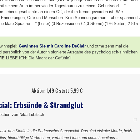
it seinem Auto immer wieder Tagestouren zu seinem Geburtsdorf …“ –
ne Lebensgeschichte an einem Ort, der ihm fremd geworden ist. Wie
h Erinnerungen, Orte und Menschen. Kein Spannungsroman – aber spannend 
ine klare Sprache …“ (Leser) (3 Rezensionen / 4,3 Sterne) (176 Seiten, 2.815
winnspiel:
Gewinnen Sie mit Caroline DeClair
und xtme zehn mal die
d persönlich von der Autorin signierte Ausgabe des psychologisch-sinnlichen
IE LIEBE ICH: Die Macht der Gefühle“!
Aktion: 1,49 € statt
5,99 €
ial: Erbsünde & Strandglut
ction von Nika Lubitsch
ack‘ den Kindle in die Badetasche! Sunspecial: Das sind eiskalte Morde, heiße
lirts, hinterhältige Verbrechen, verbotene Liebe und coole Locations …