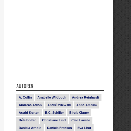
AUTOREN
A. Collin
Anabelle Wildbuch
Andrea Reinhardt
Andreas Adlon
André Milewski
Anne Amrum
Astrid Korten
B.C. Schiller
Birgit Kluger
Béla Bolten
Christiane Lind
Cleo Lavalle
Daniela Arnold
Daniela Frenken
Eva Lirot