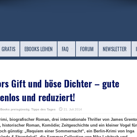
 GRATIS
EBOOKS LEIHEN
FAQ
FORUM
NEWSLETTER
s Gift und böse Dichter – gute
enlos und reduziert!
eBooks preisgünstig
,
Tipps des Tages
21. Juli 2014
Krimi, biografischer Roman, drei internationale Thriller von James Grento
, historischer Roman, Komödie; Zeitgeschichte und ein kleiner Vogel für
och günstig: „Requiem einer Sommernacht“, ein Berlin-Krimi von Inga
sünde & Strandglut“, die Sommer-Collection von Nika Lubitsch und