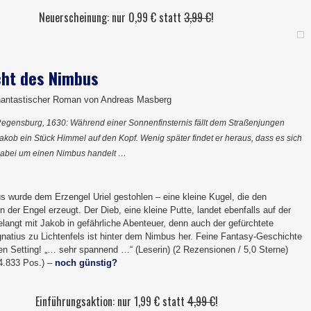
Neuerscheinung: nur 0,99 € statt
3,99 €
!
ht des Nimbus
hantastischer Roman von Andreas Masberg
egensburg, 1630: Während einer Sonnenfinsternis fällt dem Straßenjungen
akob ein Stück Himmel auf den Kopf. Wenig später findet er heraus, dass es sich
abei um einen Nimbus handelt …
s wurde dem Erzengel Uriel gestohlen – eine kleine Kugel, die den
n der Engel erzeugt. Der Dieb, eine kleine Putte, landet ebenfalls auf der
langt mit Jakob in gefährliche Abenteuer, denn auch der gefürchtete
gnatius zu Lichtenfels ist hinter dem Nimbus her. Feine Fantasy-Geschichte
hen Setting! „… sehr spannend …“ (Leserin) (2 Rezensionen / 5,0 Sterne)
 4.833 Pos.) –
noch günstig?
Einführungsaktion: nur 1,99 € statt
4,99 €
!