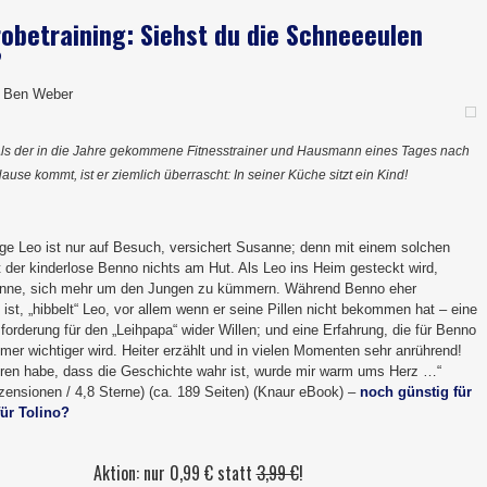
obetraining: Siehst du die Schneeeulen
?
 Ben Weber
ls der in die Jahre gekommene Fitnesstrainer und Hausmann eines Tages nach
ause kommt, ist er ziemlich überrascht: In seiner Küche sitzt ein Kind!
ige Leo ist nur auf Besuch, versichert Susanne; denn mit einem solchen
 der kinderlose Benno nichts am Hut. Als Leo ins Heim gesteckt wird,
anne, sich mehr um den Jungen zu kümmern. Während Benno eher
ist, „hibbelt“ Leo, vor allem wenn er seine Pillen nicht bekommen hat – eine
orderung für den „Leihpapa“ wider Willen; und eine Erfahrung, die für Benno
er wichtiger wird. Heiter erzählt und in vielen Momenten sehr anrührend!
hren habe, dass die Geschichte wahr ist, wurde mir warm ums Herz …“
zensionen / 4,8 Sterne) (ca. 189 Seiten) (Knaur eBook) –
noch günstig für
für Tolino?
Aktion: nur 0,99 € statt
3,99 €
!