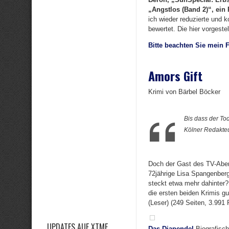
„Angstlos (Band 2)“, ein
ich wieder reduzierte und 
bewertet. Die hier vorgeste
Bitte beachten Sie mein 
Amors Gift
Krimi von Bärbel Böcker
Bis dass der Tod
Kölner Redakteu
Doch der Gast des TV-Abend
72jährige Lisa Spangenberg,
steckt etwa mehr dahinter? D
die ersten beiden Krimis g
(Leser) (249 Seiten, 3.991
UPDATES AUF XTME
Das Diapendel
Biografisch