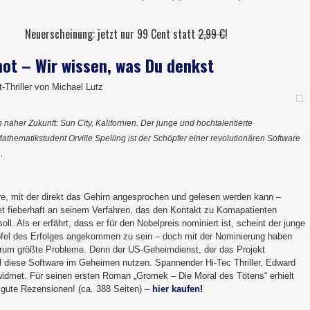
Neuerscheinung: jetzt nur 99 Cent statt
2,99 €
!
hot – Wir wissen, was Du denkst
-Thriller von Michael Lutz
n naher Zukunft: Sun City, Kalifornien. Der junge und hochtalentierte
athematikstudent Orville Spelling ist der Schöpfer einer revolutionären Software
…
re, mit der direkt das Gehirn angesprochen und gelesen werden kann –
tet fieberhaft an seinem Verfahren, das den Kontakt zu Komapatienten
oll. Als er erfährt, dass er für den Nobelpreis nominiert ist, scheint der junge
el des Erfolges angekommen zu sein – doch mit der Nominierung haben
rum größte Probleme. Denn der US-Geheimdienst, der das Projekt
ill diese Software im Geheimen nutzen. Spannender Hi-Tec Thriller, Edward
dmet. Für seinen ersten Roman „Gromek – Die Moral des Tötens“ erhielt
 gute Rezensionen! (ca. 388 Seiten) –
hier kaufen!