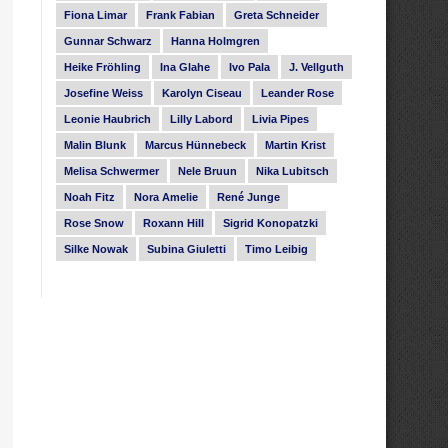
Fiona Limar
Frank Fabian
Greta Schneider
Gunnar Schwarz
Hanna Holmgren
Heike Fröhling
Ina Glahe
Ivo Pala
J. Vellguth
Josefine Weiss
Karolyn Ciseau
Leander Rose
Leonie Haubrich
Lilly Labord
Livia Pipes
Malin Blunk
Marcus Hünnebeck
Martin Krist
Melisa Schwermer
Nele Bruun
Nika Lubitsch
Noah Fitz
Nora Amelie
René Junge
Rose Snow
Roxann Hill
Sigrid Konopatzki
Silke Nowak
Subina Giuletti
Timo Leibig