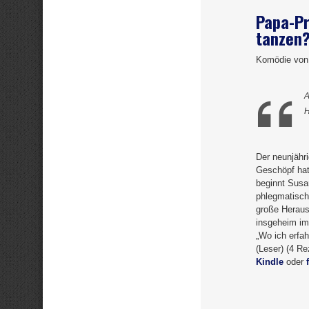
Papa-Pr
tanzen
Komödie von
A
H
Der neunjähr
Geschöpf hat
beginnt Sus
phlegmatisch 
große Herausf
insgeheim imm
„Wo ich erfa
(Leser) (4 Re
Kindle
oder