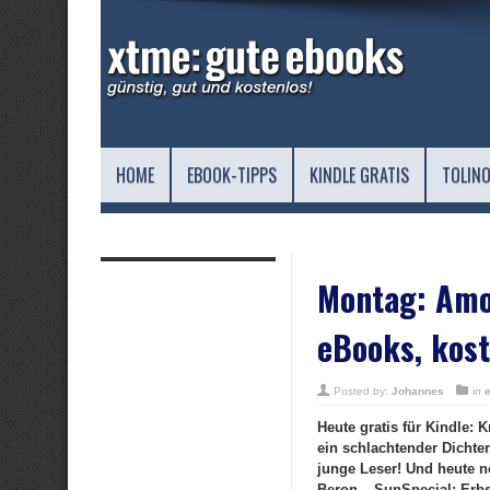
HOME
EBOOK-TIPPS
KINDLE GRATIS
TOLINO
Montag: Amor
eBooks, kost
Posted by:
Johannes
in
Heute gratis für Kindle: 
ein schlachtender Dichter
junge Leser! Und heute n
Beron, „SunSpecial: Erb