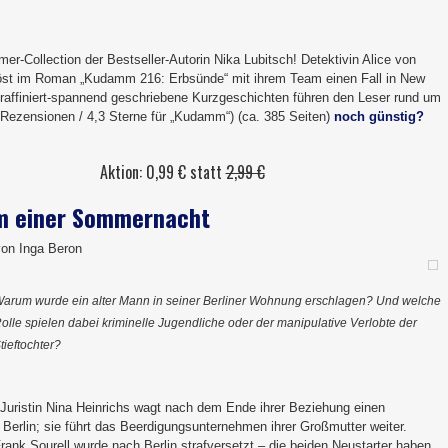
r-Collection der Bestseller-Autorin Nika Lubitsch! Detektivin Alice von
öst im Roman „Kudamm 216: Erbsünde“ mit ihrem Team einen Fall in New
 raffiniert-spannend geschriebene Kurzgeschichten führen den Leser rund um
8 Rezensionen / 4,3 Sterne für „Kudamm“) (ca. 385 Seiten)
noch günstig?
Aktion: 0,99 € statt
2,99 €
m einer Sommernacht
von Inga Beron
arum wurde ein alter Mann in seiner Berliner Wohnung erschlagen? Und welche
olle spielen dabei kriminelle Jugendliche oder der manipulative Verlobte der
tieftochter?
 Juristin Nina Heinrichs wagt nach dem Ende ihrer Beziehung einen
Berlin; sie führt das Beerdigungsunternehmen ihrer Großmutter weiter.
ank Sourell wurde nach Berlin strafversetzt – die beiden Neustarter haben