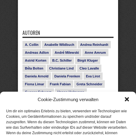
AUTOREN
A. Collin
Anabelle Wildbuch
Andrea Reinhardt
Andreas Adlon
André Milewski
Anne Amrum
Astrid Korten
B.C. Schiller
Birgit Kluger
Béla Bolten
Christiane Lind
Cleo Lavalle
Daniela Arnold
Daniela Frenken
Eva Lirot
Fiona Limar
Frank Fabian
Greta Schneider
Gunnar Schwarz
Hanna Holmgren
Cookie-Zustimmung verwalten
Heike Fröhling
Ina Glahe
Ivo Pala
J. Vellguth
Josefine Weiss
Karolyn Ciseau
Leander Rose
Um dir ein optimales Erlebnis zu bieten, verwenden wir Technologien wie
Leonie Haubrich
Lilly Labord
Livia Pipes
Cookies, um Geräteinformationen zu speichern und/oder darauf
zuzugreifen. Wenn du diesen Technologien zustimmst, können wir Daten
Malin Blunk
Marcus Hünnebeck
Martin Krist
wie das Surfverhalten oder eindeutige IDs auf dieser Website verarbeiten.
Melisa Schwermer
Nele Bruun
Nika Lubitsch
Wenn du deine Zustimmung nicht erteilst oder zurückziehst, können