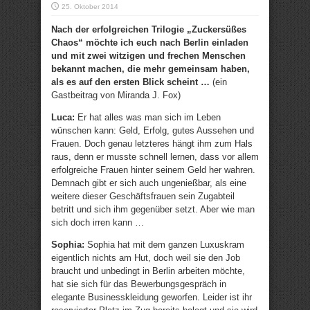
25. Oktober 2014
Nach der erfolgreichen Trilogie „Zuckersüßes
Chaos“ möchte ich euch nach Berlin einladen
und mit zwei witzigen und frechen Menschen
bekannt machen, die mehr gemeinsam haben,
als es auf den ersten Blick scheint …
(ein
Gastbeitrag von Miranda J. Fox)
Luca:
Er hat alles was man sich im Leben
wünschen kann: Geld, Erfolg, gutes Aussehen und
Frauen. Doch genau letzteres hängt ihm zum Hals
raus, denn er musste schnell lernen, dass vor allem
erfolgreiche Frauen hinter seinem Geld her wahren.
Demnach gibt er sich auch ungenießbar, als eine
weitere dieser Geschäftsfrauen sein Zugabteil
betritt und sich ihm gegenüber setzt. Aber wie man
sich doch irren kann …
Sophia:
Sophia hat mit dem ganzen Luxuskram
eigentlich nichts am Hut, doch weil sie den Job
braucht und unbedingt in Berlin arbeiten möchte,
hat sie sich für das Bewerbungsgespräch in
elegante Businesskleidung geworfen. Leider ist ihr