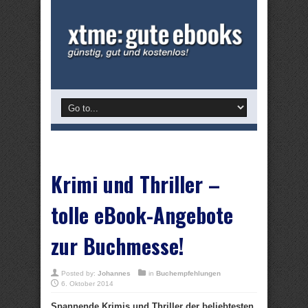
Krimi und Thriller –
tolle eBook-Angebote
zur Buchmesse!
Posted by:
Johannes
in
Buchempfehlungen
6. Oktober 2014
Spannende Krimis und Thriller der beliebtesten