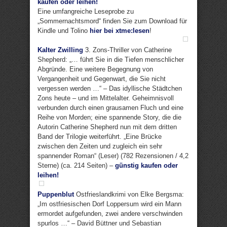
kaufen oder leihen!
Eine umfangreiche Leseprobe zu
„Sommernachtsmord“ finden Sie zum Download für
Kindle und Tolino
hier bei xtme:lesen
!
Kalter Zwilling
3. Zons-Thriller von Catherine
Shepherd: „… führt Sie in die Tiefen menschlicher
Abgründe. Eine weitere Begegnung von
Vergangenheit und Gegenwart, die Sie nicht
vergessen werden …“ – Das idyllische Städtchen
Zons heute – und im Mittelalter. Geheimnisvoll
verbunden durch einen grausamen Fluch und eine
Reihe von Morden; eine spannende Story, die die
Autorin Catherine Shepherd nun mit dem dritten
Band der Trilogie weiterführt. „Eine Brücke
zwischen den Zeiten und zugleich ein sehr
spannender Roman“ (Leser) (782 Rezensionen / 4,2
Sterne) (ca. 214 Seiten) –
günstig kaufen oder
leihen!
Puppenblut
Ostfrieslandkrimi von Elke Bergsma:
„Im ostfriesischen Dorf Loppersum wird ein Mann
ermordet aufgefunden, zwei andere verschwinden
spurlos …“ – David Büttner und Sebastian