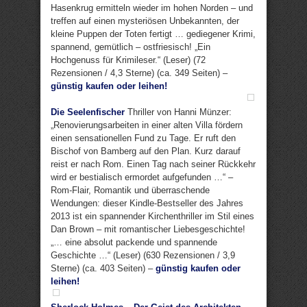
Hasenkrug ermitteln wieder im hohen Norden – und
treffen auf einen mysteriösen Unbekannten, der
kleine Puppen der Toten fertigt … gediegener Krimi,
spannend, gemütlich – ostfriesisch! „Ein
Hochgenuss für Krimileser.“ (Leser) (72
Rezensionen / 4,3 Sterne) (ca. 349 Seiten) –
günstig kaufen oder leihen!
Die Seelenfischer
Thriller von Hanni Münzer:
„Renovierungsarbeiten in einer alten Villa fördern
einen sensationellen Fund zu Tage. Er ruft den
Bischof von Bamberg auf den Plan. Kurz darauf
reist er nach Rom. Einen Tag nach seiner Rückkehr
wird er bestialisch ermordet aufgefunden …“ –
Rom-Flair, Romantik und überraschende
Wendungen: dieser Kindle-Bestseller des Jahres
2013 ist ein spannender Kirchenthriller im Stil eines
Dan Brown – mit romantischer Liebesgeschichte!
„… eine absolut packende und spannende
Geschichte …“ (Leser) (630 Rezensionen / 3,9
Sterne) (ca. 403 Seiten) –
günstig kaufen oder
leihen!