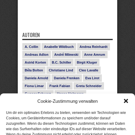
AUTOREN
A. Collin
Anabelle Wildbuch
Andrea Reinhardt
Andreas Adlon
André Milewski
Anne Amrum
Astrid Korten
B.C. Schiller
Birgit Kluger
Béla Bolten
Christiane Lind
Cleo Lavalle
Daniela Arnold
Daniela Frenken
Eva Lirot
Fiona Limar
Frank Fabian
Greta Schneider
Gunnar Schwarz
Hanna Holmgren
Cookie-Zustimmung verwalten
Heike Fröhling
Ina Glahe
Ivo Pala
J. Vellguth
Josefine Weiss
Karolyn Ciseau
Leander Rose
Um dir ein optimales Erlebnis zu bieten, verwenden wir Technologien wie
Leonie Haubrich
Lilly Labord
Livia Pipes
Cookies, um Geräteinformationen zu speichern und/oder darauf
zuzugreifen. Wenn du diesen Technologien zustimmst, können wir Daten
Malin Blunk
Marcus Hünnebeck
Martin Krist
wie das Surfverhalten oder eindeutige IDs auf dieser Website verarbeiten.
Melisa Schwermer
Nele Bruun
Nika Lubitsch
Wenn du deine Zustimmung nicht erteilst oder zurückziehst, können