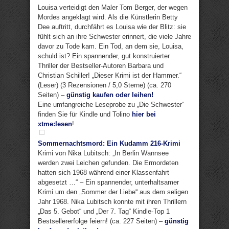
Louisa verteidigt den Maler Tom Berger, der wegen
Mordes angeklagt wird. Als die Künstlerin Betty
Dee auftritt, durchfährt es Louisa wie der Blitz: sie
fühlt sich an ihre Schwester erinnert, die viele Jahre
davor zu Tode kam. Ein Tod, an dem sie, Louisa,
schuld ist? Ein spannender, gut konstruierter
Thriller der Bestseller-Autoren Barbara und
Christian Schiller! „Dieser Krimi ist der Hammer.“
(Leser) (3 Rezensionen / 5,0 Sterne) (ca. 270
Seiten) –
günstig kaufen oder leihen!
Eine umfangreiche Leseprobe zu „Die Schwester“
finden Sie für Kindle und Tolino
hier bei
xtme:lesen
!
Sommernachtsmord: Ein Kudamm 216-Krimi
Krimi von Nika Lubitsch: „In Berlin Wannsee
werden zwei Leichen gefunden. Die Ermordeten
hatten sich 1968 während einer Klassenfahrt
abgesetzt …“ – Ein spannender, unterhaltsamer
Krimi um den „Sommer der Liebe“ aus dem seligen
Jahr 1968. Nika Lubitsch konnte mit ihren Thrillern
„Das 5. Gebot“ und „Der 7. Tag“ Kindle-Top 1
Bestsellererfolge feiern! (ca. 227 Seiten) –
günstig