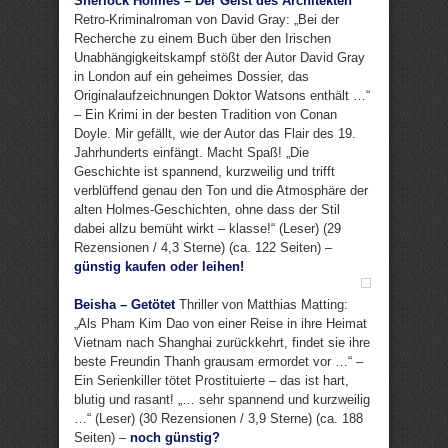
Sherlock Holmes – Der Geist des Architekten
Retro-Kriminalroman von David Gray: „Bei der
Recherche zu einem Buch über den Irischen
Unabhängigkeitskampf stößt der Autor David Gray
in London auf ein geheimes Dossier, das
Originalaufzeichnungen Doktor Watsons enthält …“
– Ein Krimi in der besten Tradition von Conan
Doyle. Mir gefällt, wie der Autor das Flair des 19.
Jahrhunderts einfängt. Macht Spaß! „Die
Geschichte ist spannend, kurzweilig und trifft
verblüffend genau den Ton und die Atmosphäre der
alten Holmes-Geschichten, ohne dass der Stil
dabei allzu bemüht wirkt – klasse!“ (Leser) (29
Rezensionen / 4,3 Sterne) (ca. 122 Seiten) –
günstig kaufen oder leihen!
Beisha – Getötet
Thriller von Matthias Matting:
„Als Pham Kim Dao von einer Reise in ihre Heimat
Vietnam nach Shanghai zurückkehrt, findet sie ihre
beste Freundin Thanh grausam ermordet vor …“ –
Ein Serienkiller tötet Prostituierte – das ist hart,
blutig und rasant! „… sehr spannend und kurzweilig
…“ (Leser) (30 Rezensionen / 3,9 Sterne) (ca. 188
Seiten) –
noch günstig?