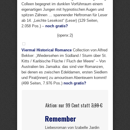
Colleen begegnet im dunklen Vorführraum einem
eigenartigen Jungen mit hypnotischen Augen und
spitzen Zähnen … spannender Heftroman für Leser
ab 14. „Leichte Lesekost“ (Leser) (129 Seiten,
2.058 Pos.) –
noch gratis?
{openx:2}
Viermal Historical Romance
Collection von Alfred
Bekker: „Wiedersehen im Südland / Sturm über St.
Kitts / Karibische Flüche / Fluch der Meere“ – Von
Australien bis Jamaika: das sind vier Romanzen,
bei denen es zwischen Edeldamen, ersten Siedlern
und Pirat(innen) zu amourösen Abenteuern kommt!
(499 Seiten, 7.976 Pos.)
noch gratis?
Aktion: nur 99 Cent statt
3,99 €
Remember
Liebesroman von Izabelle Jardin