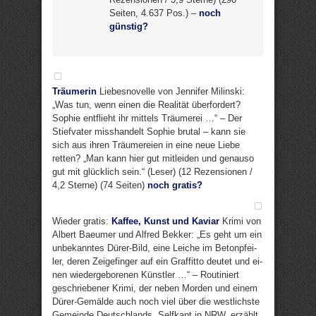
Seiten, 4.637 Pos.) –
noch
günstig?
Träumerin
Liebesnovelle von Jennifer Milinski:
„Was tun, wenn einen die Realität überfordert?
Sophie entflieht ihr mittels Träumerei …“ – Der
Stiefvater misshandelt Sophie brutal – kann sie
sich aus ihren Träumereien in eine neue Liebe
retten? „Man kann hier gut mitleiden und genauso
gut mit glücklich sein.“ (Leser) (12 Rezensionen /
4,2 Sterne) (74 Seiten)
noch gratis?
Wieder gratis:
Kaffee, Kunst und Kaviar
Krimi von
Albert Baeumer und Alfred Bekker: „Es geht um ein
un­be­kann­tes Dürer-Bild, eine Lei­che im Be­ton­pfei­
ler, de­ren Zei­ge­fin­ger auf ein Graf­fitto deu­tet und ei­
nen wie­der­ge­bo­re­nen Künst­ler …“ – Routiniert
geschriebener Krimi, der neben Morden und einem
Dürer-Gemälde auch noch viel über die westlichste
Gemeinde Deutschlands, Selfkant in NRW, erzählt.