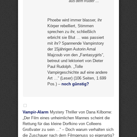
aus dem Ruder …
Phoebe wird immer blasser, ihr
Körper rebelliert, Stimmen
sprechen zu ihr, schließlich
erbricht sie Blut … was passiert
mit ihr? Spannende Vampirstory
der 15jährigen Autorin Amal
Majzoub von den „Fantasygirls“,
betreut und lektoriert von Dieter
Paul Rudolph. „Tolle
Vampirgeschichte auf eine andere
Art …“ (Leser) (106 Seiten, 1.699
Pos.) –
noch günstig?
Vampir-Alarm
Mystery Thriller von Dana Kilborne:
„Der Film eines unheimlichen Mannes scheint die
Rettung für das kleine Dorfkino von Colleens
Großvater zu sein …“ – Doch warum verhalten sich
die Zuschauer nach dem Filmgenuss so eigenartig?