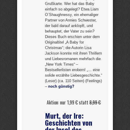
Grußkarte. Wer hat das Baby
einfach so abgelegt? Etwa Liam
O´Shaughnessy, ein ehemaliger
Partner von Annies Schwester,
der bald darauf anklopft, und
behauptet, der Vater zu sein?
Dieses Buch erschien unter dem
Originaltitel „A Baby for
Christmas“; die Autorin Lisa
Jackson konnte mit ihren Thrillern
und Liebesromanen mehrfach die
„New York Times“ –
Bestsellerlisten erobern! „… eine
solide erzählte Liebesgeschichte.“
(Leser) (ca. 110 Seiten) (Feelings)
–
noch günstig?
Aktion: nur 1,99 € statt
8,99 €
Murt, der Ire:
Geschichten von
der Insel des