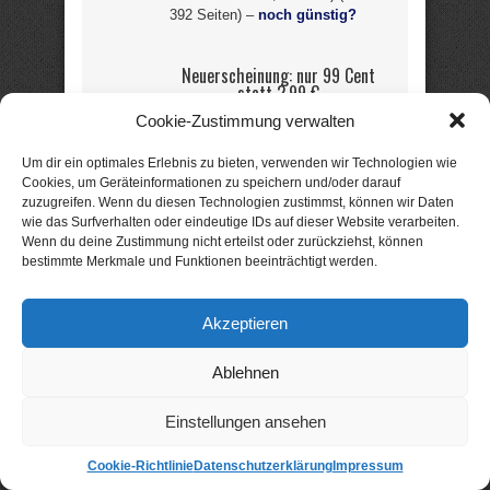
392 Seiten) –
noch günstig?
Neuerscheinung: nur 99 Cent
statt
2,99 €
Cookie-Zustimmung verwalten
Kirschwein Küsse
und andere
Um dir ein optimales Erlebnis zu bieten, verwenden wir Technologien wie
Cookies, um Geräteinformationen zu speichern und/oder darauf
Katastrophen
zuzugreifen. Wenn du diesen Technologien zustimmst, können wir Daten
wie das Surfverhalten oder eindeutige IDs auf dieser Website verarbeiten.
Liebesnovelle von Katharina Mai
Wenn du deine Zustimmung nicht erteilst oder zurückziehst, können
bestimmte Merkmale und Funktionen beeinträchtigt werden.
Katharina ist eine
junge und attraktive
Akzeptieren
lebenslustige Frau.
Leider etwas
Ablehnen
kurzsichtig, äußerst
tollpatschig und
Einstellungen ansehen
ziemlich süchtig nach
Nasentropfen …
Cookie-Richtlinie
Datenschutzerklärung
Impressum