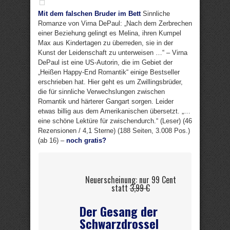
Mit dem falschen Bruder im Bett
Sinnliche
Romanze von Virna DePaul: „Nach dem Zerbrechen
einer Beziehung gelingt es Melina, ihren Kumpel
Max aus Kindertagen zu überreden, sie in der
Kunst der Leidenschaft zu unterweisen …“ – Virna
DePaul ist eine US-Autorin, die im Gebiet der
„Heißen Happy-End Romantik“ einige Bestseller
erschrieben hat. Hier geht es um Zwillingsbrüder,
die für sinnliche Verwechslungen zwischen
Romantik und härterer Gangart sorgen. Leider
etwas billig aus dem Amerikanischen übersetzt. „…
eine schöne Lektüre für zwischendurch.“ (Leser) (46
Rezensionen / 4,1 Sterne) (188 Seiten, 3.008 Pos.)
(ab 16) –
noch gratis?
Neuerscheinung: nur 99 Cent
statt
3,99 €
Der Gesang der
Schwarzdrossel