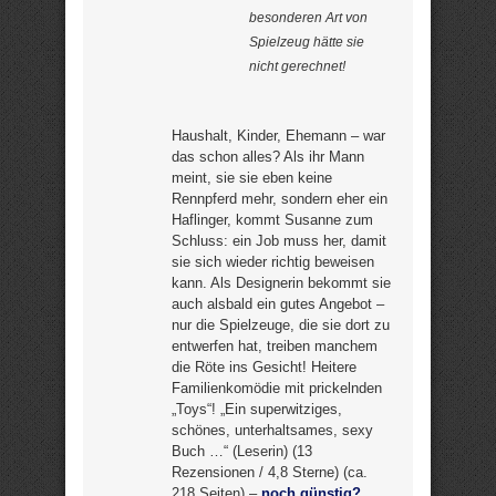
besonderen Art von
Spielzeug hätte sie
nicht gerechnet!
Haushalt, Kinder, Ehemann – war
das schon alles? Als ihr Mann
meint, sie sie eben keine
Rennpferd mehr, sondern eher ein
Haflinger, kommt Susanne zum
Schluss: ein Job muss her, damit
sie sich wieder richtig beweisen
kann. Als Designerin bekommt sie
auch alsbald ein gutes Angebot –
nur die Spielzeuge, die sie dort zu
entwerfen hat, treiben manchem
die Röte ins Gesicht! Heitere
Familienkomödie mit prickelnden
„Toys“! „Ein superwitziges,
schönes, unterhaltsames, sexy
Buch …“ (Leserin) (13
Rezensionen / 4,8 Sterne) (ca.
218 Seiten) –
noch günstig?