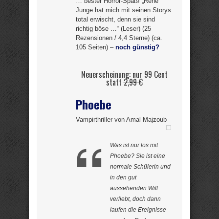
… bester Horror-Spaß! „René
Junge hat mich mit seinen Storys
total erwischt, denn sie sind
richtig böse …“ (Leser) (25
Rezensionen / 4,4 Sterne) (ca.
105 Seiten) –
noch günstig?
Neuerscheinung: nur 99 Cent
statt
2,99 €
Phoebe
Vampirthriller von Amal Majzoub
Was ist nur los mit
Phoebe? Sie ist eine
normale Schülerin und
in den gut
aussehenden Will
verliebt, doch dann
laufen die Ereignisse