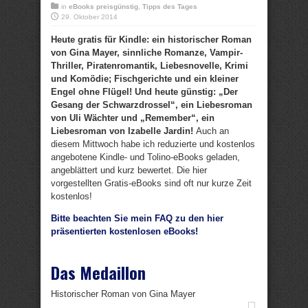
in
eBooks preisgünstig
,
Tipps des Tages
29. Oktober 2014
Heute gratis für Kindle: ein historischer Roman
von Gina Mayer, sinnliche Romanze, Vampir-
Thriller, Piratenromantik, Liebesnovelle, Krimi
und Komödie; Fischgerichte und ein kleiner
Engel ohne Flügel! Und heute günstig: „Der
Gesang der Schwarzdrossel“, ein Liebesroman
von Uli Wächter und „Remember“, ein
Liebesroman von Izabelle Jardin!
Auch an
diesem Mittwoch habe ich reduzierte und kostenlos
angebotene Kindle- und Tolino-eBooks geladen,
angeblättert und kurz bewertet. Die hier
vorgestellten Gratis-eBooks sind oft nur kurze Zeit
kostenlos!
Bitte beachten Sie mein FAQ zu den hier
präsentierten kostenlosen eBooks!
Das Medaillon
Historischer Roman von Gina Mayer