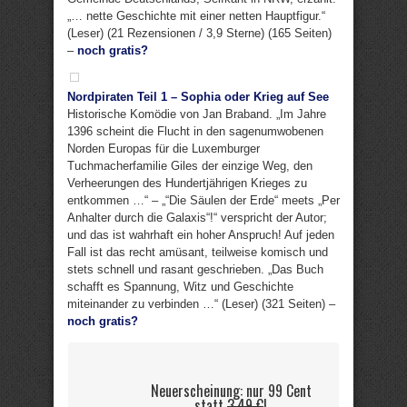
„… nette Geschichte mit einer netten Hauptfigur.“
(Leser) (21 Rezensionen / 3,9 Sterne) (165 Seiten)
–
noch gratis?
Nordpiraten Teil 1 – Sophia oder Krieg auf See
Historische Komödie von Jan Braband. „Im Jahre
1396 scheint die Flucht in den sagenumwobenen
Norden Europas für die Luxemburger
Tuchmacherfamilie Giles der einzige Weg, den
Verheerungen des Hundertjährigen Krieges zu
entkommen …“ – „“Die Säulen der Erde“ meets „Per
Anhalter durch die Galaxis“!“ verspricht der Autor;
und das ist wahrhaft ein hoher Anspruch! Auf jeden
Fall ist das recht amüsant, teilweise komisch und
stets schnell und rasant geschrieben. „Das Buch
schafft es Spannung, Witz und Geschichte
miteinander zu verbinden …“ (Leser) (321 Seiten) –
noch gratis?
Neuerscheinung: nur 99 Cent
statt
3,49 €
!