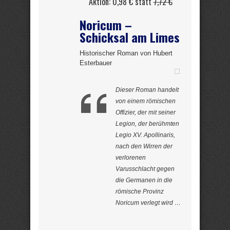
Aktion: 0,98 € statt
7,72 €
Noricum –
Schicksal am Limes
Historischer Roman von Hubert
Esterbauer
Dieser Roman handelt
von einem römischen
Offizier, der mit seiner
Legion, der berühmten
Legio XV. Apollinaris,
nach den Wirren der
verlorenen
Varusschlacht gegen
die Germanen in die
römische Provinz
Noricum verlegt wird …