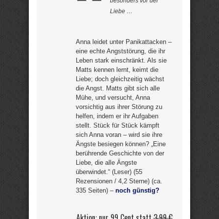
besonders vor der
Liebe …
Anna leidet unter Panikattacken –
eine echte Angststörung, die ihr
Leben stark einschränkt. Als sie
Matts kennen lernt, keimt die
Liebe; doch gleichzeitig wächst
die Angst. Matts gibt sich alle
Mühe, und versucht, Anna
vorsichtig aus ihrer Störung zu
helfen, indem er ihr Aufgaben
stellt. Stück für Stück kämpft
sich Anna voran – wird sie ihre
Ängste besiegen können? „Eine
berührende Geschichte von der
Liebe, die alle Ängste
überwindet.“ (Leser) (55
Rezensionen / 4,2 Sterne) (ca.
335 Seiten) –
noch günstig?
Aktion: nur 99 Cent statt
3,99 €