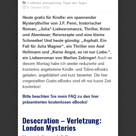
in
eBooks preisgünstig
,
Tipps des Tages
6. Oktober 2014
Heute gratis für Kindle: ein spannender
Mysterythriller von J.F. Penn, historischer
Roman, „Julia“-Liebesromanze, Thriller, Krimi
und Abenteuer; Reisrezepte und eine kleine
Schneefee! Und heute günstig: „Asphalt. Ein
Fall für Julia Wagner“, ein Thriller von Axel
Hollmann und „Keine Angst, es ist nur Liebe.“,
ein Liebesroman von Marlies Zebinger!
Auch an
diesem Montag habe ich wieder reduzierte und
kostenlos angebotene Kindle- und Tolino-eBooks
geladen, angeblättert und kurz bewertet. Die hier
vorgestellten Gratis-eBooks sind oft nur kurze Zeit
kostenlos!
Bitte beachten Sie mein FAQ zu den hier
präsentierten kostenlosen eBooks!
Desecration – Verletzung:
London Mysteries