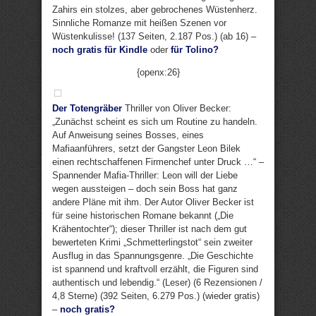
Zahirs ein stolzes, aber gebrochenes Wüstenherz.
Sinnliche Romanze mit heißen Szenen vor
Wüstenkulisse! (137 Seiten, 2.187 Pos.) (ab 16) –
noch gratis für Kindle
oder
für Tolino?
{openx:26}
Der Totengräber
Thriller von Oliver Becker:
„Zunächst scheint es sich um Routine zu handeln.
Auf Anweisung seines Bosses, eines
Mafiaanführers, setzt der Gangster Leon Bilek
einen rechtschaffenen Firmenchef unter Druck …“ –
Spannender Mafia-Thriller: Leon will der Liebe
wegen aussteigen – doch sein Boss hat ganz
andere Pläne mit ihm. Der Autor Oliver Becker ist
für seine historischen Romane bekannt („Die
Krähentochter“); dieser Thriller ist nach dem gut
bewerteten Krimi „Schmetterlingstot“ sein zweiter
Ausflug in das Spannungsgenre. „Die Geschichte
ist spannend und kraftvoll erzählt, die Figuren sind
authentisch und lebendig.“ (Leser) (6 Rezensionen /
4,8 Sterne) (392 Seiten, 6.279 Pos.) (wieder gratis)
–
noch gratis?