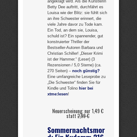
angeklagt wird. Als die Künstlerin
Betty Dee auftritt, durchfährt es
Louisa wie der Blitz: sie fühlt sich
an ihre Schwester erinnert, die
viele Jahre davor zu Tode kam.
Ein Tod, an dem sie, Louisa,
schuld ist? Ein spannender, gut
konstruierter Thriller der
Bestseller-Autoren Barbara und
Christian Schiller! „Dieser Krimi
ist der Hammer.“ (Leser) (3
Rezensionen / 5,0 Sterne) (ca.
270 Seiten) –
noch günstig?
Eine umfangreiche Leseprobe zu
„Die Schwester“ finden Sie für
Kindle und Tolino
hier bei
xtme:lesen
!
Neuerscheinung: nur 1,49 €
statt
2,99 €
Sommernachtsmor