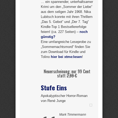
… ein spannender, unterhaltsamer
Krimi um den „Sommer der Liebe“
aus dem seligen Jahr 1968. Nika
Lubitsch konnte mit ihren Thrillern
„Das 5. Gebot“ und „Der 7. Tag“
Kindle-Top 1 Bestsellererfolge
feiern! (ca. 227 Seiten) –
noch
günstig?
Eine umfangreiche Leseprobe zu
„Sommernachtsmord“ finden Sie
zum Download für Kindle und
Tolino
hier bei xtme:lesen
!
Neuerscheinung: nur 99 Cent
statt
2,99 €
Stufe Eins
Apokalyptischer Horror-Roman
von René Junge
Mark Timmermann