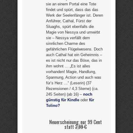
sie an einem Portal eine Tote
findet und spürt, dass das das
Werk der Seelenfänger ist. Deren
Anführer, Cathal, Fürst der
Sluaghs, spürt ebenfalls die
Magie von Nessya und umwirbt
sie – Nessya verfällt dem
sinnlichen Charme des
gefährlichen Flügelwesens. Doch
auch Cathal hat ein Geheimnis –
es ist nicht nur das Böse, das in
ihm wohnt … „Es ist alles
vorhanden! Magie, Handlung,
Spannung, Action und auch was
für’s Herz …“ (Leserin) (37
Rezensionen / 4,3 Sterne) (ca.
245 Seiten) (ab 16) –
noch
günstig für Kindle
oder
für
Tolino?
Neuerscheinung: nur 99 Cent
statt
2,99 €