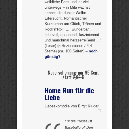
weibliche Fans und ist viel
unterwegs – in Mila wächst
schnell die dunkle Wolke
Eifersucht. Romantischer
Kurzroman um Glück, Tränen und
Rock’n’Roll! „… wunderbar,
liebevoll, spannend, faszinierend
und manchmal herzzerreißend …“
(Leser) (5 Rezensionen / 4,4
Sterne) (ca. 100 Seiten) –
noch
günstig?
Neuerscheinung: nur 99 Cent
statt
2,99 €
Home Run für die
Liebe
Liebeskomödie von Birgit Kluger
Für die Presse ist
Baseballprofi Don