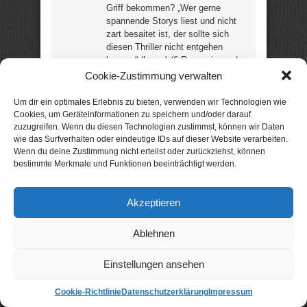
Griff bekommen? „Wer gerne
spannende Storys liest und nicht
zart besaitet ist, der sollte sich
diesen Thriller nicht entgehen
lassen.“ (Leser) (6 Rezensionen /
4,7 Sterne) (ca. 367 Seiten) –
Cookie-Zustimmung verwalten
noch günstig?
Um dir ein optimales Erlebnis zu bieten, verwenden wir Technologien wie
Cookies, um Geräteinformationen zu speichern und/oder darauf
Aktion: nur 99 Cent statt
2,99 €
zuzugreifen. Wenn du diesen Technologien zustimmst, können wir Daten
wie das Surfverhalten oder eindeutige IDs auf dieser Website verarbeiten.
Wulfheart –
Wenn du deine Zustimmung nicht erteilst oder zurückziehst, können
bestimmte Merkmale und Funktionen beeinträchtigt werden.
Aufbruch in eine
neue Welt
Akzeptieren
Endzeit-Fantasy von Daniel T.
Ritter
Ablehnen
Obwohl es die Zukunft
Einstellungen ansehen
ist, gleicht meine Welt
eher dem Mittelalter.
Cookie-Richtlinie
Datenschutzerklärung
Impressum
Sie ist rau, kalt und ein