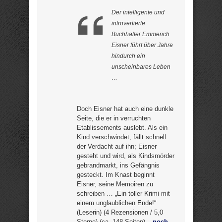
Der intelligente und
introvertierte
Buchhalter Emmerich
Eisner führt über Jahre
hindurch ein
unscheinbares Leben
…
Doch Eisner hat auch eine dunkle
Seite, die er in verruchten
Etablissements auslebt. Als ein
Kind verschwindet, fällt schnell
der Verdacht auf ihn; Eisner
gesteht und wird, als Kindsmörder
gebrandmarkt, ins Gefängnis
gesteckt. Im Knast beginnt
Eisner, seine Memoiren zu
schreiben … „Ein toller Krimi mit
einem unglaublichen Ende!“
(Leserin) (4 Rezensionen / 5,0
Sterne) (ca. 148 Seiten) –
noch