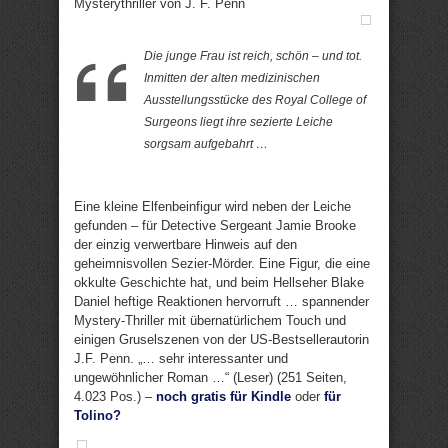
Mysterythriller von J. F. Penn
Die junge Frau ist reich, schön – und tot.
Inmitten der alten medizinischen
Ausstellungsstücke des Royal College of
Surgeons liegt ihre sezierte Leiche
sorgsam aufgebahrt …
Eine kleine Elfenbeinfigur wird neben der Leiche
gefunden – für Detective Sergeant Jamie Brooke
der einzig verwertbare Hinweis auf den
geheimnisvollen Sezier-Mörder. Eine Figur, die eine
okkulte Geschichte hat, und beim Hellseher Blake
Daniel heftige Reaktionen hervorruft … spannender
Mystery-Thriller mit übernatürlichem Touch und
einigen Gruselszenen von der US-Bestsellerautorin
J.F. Penn. „… sehr interessanter und
ungewöhnlicher Roman …“ (Leser) (251 Seiten,
4.023 Pos.) –
noch gratis für Kindle
oder
für
Tolino?