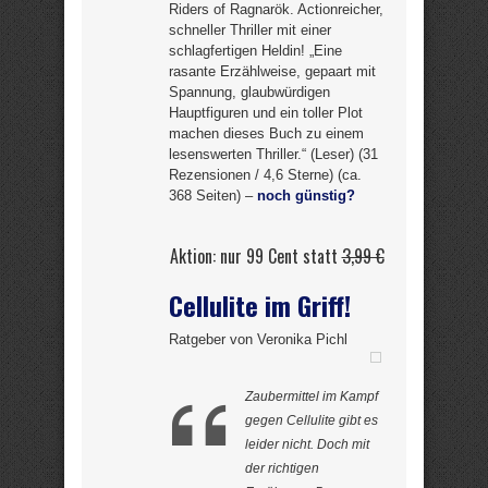
Riders of Ragnarök. Actionreicher,
schneller Thriller mit einer
schlagfertigen Heldin! „Eine
rasante Erzählweise, gepaart mit
Spannung, glaubwürdigen
Hauptfiguren und ein toller Plot
machen dieses Buch zu einem
lesenswerten Thriller.“ (Leser) (31
Rezensionen / 4,6 Sterne) (ca.
368 Seiten) –
noch günstig?
Aktion: nur 99 Cent statt
3,99 €
Cellulite im Griff!
Ratgeber von Veronika Pichl
Zaubermittel im Kampf
gegen Cellulite gibt es
leider nicht. Doch mit
der richtigen