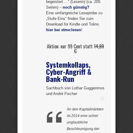
begeistert …“ (Leserin) (ca. 205
Seiten) –
noch günstig?
Eine umfangreiche Leseprobe zu
„Stufe Eins“ finden Sie zum
Download für Kindle und Tolino
hier bei xtme:lesen
!
Aktion: nur 99 Cent statt
14,99
€
Systemkollaps,
Cyber-Angriff &
Bank-Run
Sachbuch von Lothar Guggenmos
und André Fischer
An den Kapitalmärkten
ist 2014 eine schier
unglaubliche
Beschleunigung der