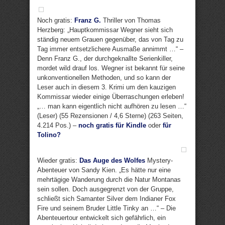
Noch gratis:
Franz G.
Thriller von Thomas
Herzberg: „Hauptkommissar Wegner sieht sich
ständig neuem Grauen gegenüber, das von Tag zu
Tag immer entsetzlichere Ausmaße annimmt …“ –
Denn Franz G., der durchgeknallte Serienkiller,
mordet wild drauf los. Wegner ist bekannt für seine
unkonventionellen Methoden, und so kann der
Leser auch in diesem 3. Krimi um den kauzigen
Kommissar wieder einige Überraschungen erleben!
„… man kann eigentlich nicht aufhören zu lesen …“
(Leser) (55 Rezensionen / 4,6 Sterne) (263 Seiten,
4.214 Pos.) –
noch gratis für Kindle
oder
für
Tolino?
Wieder gratis:
Das Auge des Wolfes
Mystery-
Abenteuer von Sandy Kien. „Es hätte nur eine
mehrtägige Wanderung durch die Natur Montanas
sein sollen. Doch ausgegrenzt von der Gruppe,
schließt sich Samanter Silver dem Indianer Fox
Fire und seinem Bruder Little Tinky an …“ – Die
Abenteuertour entwickelt sich gefährlich, ein