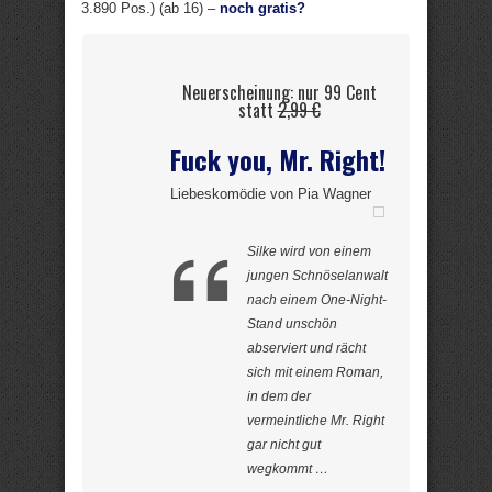
3.890 Pos.) (ab 16) –
noch gratis?
Neuerscheinung: nur 99 Cent
statt
2,99 €
Fuck you, Mr. Right!
Liebeskomödie von Pia Wagner
Silke wird von einem
jungen Schnöselanwalt
nach einem One-Night-
Stand unschön
abserviert und rächt
sich mit einem Roman,
in dem der
vermeintliche Mr. Right
gar nicht gut
wegkommt …