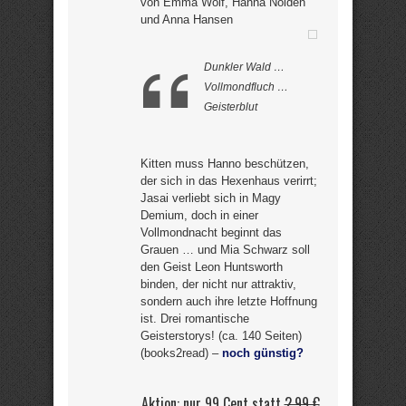
von Emma Wolf, Hanna Nolden
und Anna Hansen
Dunkler Wald …
Vollmondfluch …
Geisterblut
Kitten muss Hanno beschützen,
der sich in das Hexenhaus verirrt;
Jasai verliebt sich in Magy
Demium, doch in einer
Vollmondnacht beginnt das
Grauen … und Mia Schwarz soll
den Geist Leon Huntsworth
binden, der nicht nur attraktiv,
sondern auch ihre letzte Hoffnung
ist. Drei romantische
Geisterstorys! (ca. 140 Seiten)
(books2read) –
noch günstig?
Aktion: nur 99 Cent statt
2,99 €