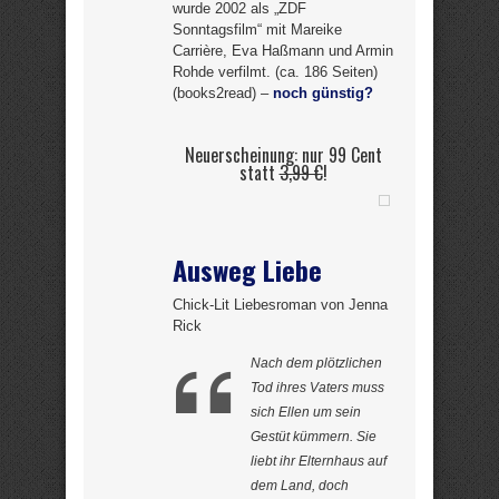
wurde 2002 als „ZDF
Sonntagsfilm“ mit Mareike
Carrière, Eva Haßmann und Armin
Rohde verfilmt. (ca. 186 Seiten)
(books2read) –
noch günstig?
Neuerscheinung: nur 99 Cent
statt
3,99 €
!
Ausweg Liebe
Chick-Lit Liebesroman von Jenna
Rick
Nach dem plötzlichen
Tod ihres Vaters muss
sich Ellen um sein
Gestüt kümmern. Sie
liebt ihr Elternhaus auf
dem Land, doch