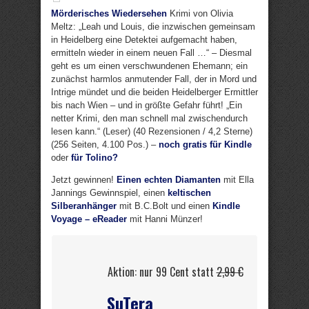
Mörderisches Wiedersehen
Krimi von Olivia
Meltz: „Leah und Louis, die inzwischen gemeinsam
in Heidelberg eine Detektei aufgemacht haben,
ermitteln wieder in einem neuen Fall …“ – Diesmal
geht es um einen verschwundenen Ehemann; ein
zunächst harmlos anmutender Fall, der in Mord und
Intrige mündet und die beiden Heidelberger Ermittler
bis nach Wien – und in größte Gefahr führt! „Ein
netter Krimi, den man schnell mal zwischendurch
lesen kann.“ (Leser) (40 Rezensionen / 4,2 Sterne)
(256 Seiten, 4.100 Pos.) –
noch gratis für Kindle
oder
für Tolino?
Jetzt gewinnen!
Einen echten Diamanten
mit Ella
Jannings Gewinnspiel, einen
keltischen
Silberanhänger
mit B.C.Bolt und einen
Kindle
Voyage – eReader
mit Hanni Münzer!
Aktion: nur 99 Cent statt
2,99 €
SuTera