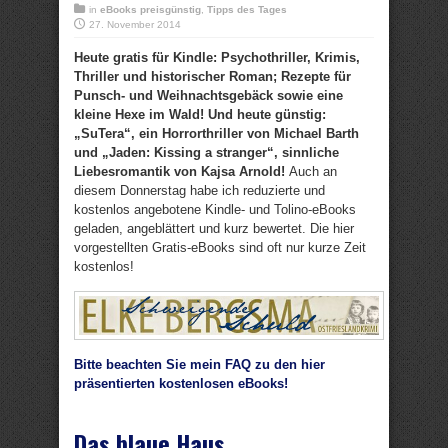
in
eBooks preisgünstig
,
Tipps des Tages
27. November 2014
Heute gratis für Kindle: Psychothriller, Krimis,
Thriller und historischer Roman; Rezepte für
Punsch- und Weihnachtsgebäck sowie eine
kleine Hexe im Wald! Und heute günstig:
„SuTera“, ein Horrorthriller von Michael Barth
und „Jaden: Kissing a stranger“, sinnliche
Liebesromantik von Kajsa Arnold!
Auch an
diesem Donnerstag habe ich reduzierte und
kostenlos angebotene Kindle- und Tolino-eBooks
geladen, angeblättert und kurz bewertet. Die hier
vorgestellten Gratis-eBooks sind oft nur kurze Zeit
kostenlos!
Bitte beachten Sie mein FAQ zu den hier
präsentierten kostenlosen eBooks!
Das blaue Haus