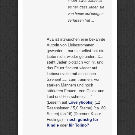
findet. Zwölf Jahre ist
es her, dass Jaden sie
von heute auf morgen
verlassen hat …
Ava ist inzwischen eine bekannte
Autorin von Liebesromanen
geworden – nur sie selbst hat die
Liebe nicht wieder gefunden. Da
steht Jaden plötzlich vor ihr, und
das Feuer flackert wieder auf.
Liebesnovelle mit sinnlichen
Szenen! „… zum träumen, von
starken Männern und noch
stärkeren Frauen. Von Glück und
Leid und Herzschmerz …“
(Leserin auf
Lovelybooks
) (12
Rezensionen / 5,0 Sterne) (ca. 80
Seiten) (ab 16) (Droemer Knaur
Feelings) –
noch günstig für
Kindle
oder
für Tolino?