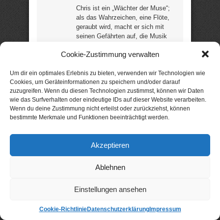
Chris ist ein „Wächter der Muse“;
als das Wahrzeichen, eine Flöte,
geraubt wird, macht er sich mit
seinen Gefährten auf, die Musik
auf der Welt zu retten. Als
Cookie-Zustimmung verwalten
Rocksänger getarnt trifft er auf
Mariella. Es beginnt eine heiße
Romanze … und die
Um dir ein optimales Erlebnis zu bieten, verwenden wir Technologien wie
Cookies, um Geräteinformationen zu speichern und/oder darauf
Entscheidung steht im Raum:
zuzugreifen. Wenn du diesen Technologien zustimmst, können wir Daten
wählt er den Weg der Liebe – oder
wie das Surfverhalten oder eindeutige IDs auf dieser Website verarbeiten.
erfüllt er seinen Auftrag? „Tolle
Wenn du deine Zustimmung nicht erteilst oder zurückziehst, können
Charaktere, flüssiger Schreibstil
bestimmte Merkmale und Funktionen beeinträchtigt werden.
mit der richtigen Mischung aus
Liebe, Erotik und Fantasy …“
(Leserin) (8 Rezensionen / 4,9
Akzeptieren
Sterne) (ca. 231 Seiten) –
noch
günstig?
Ablehnen
Neuerscheinung: nur 99 Cent
Einstellungen ansehen
statt
2,99 €
!
Cookie-Richtlinie
Datenschutzerklärung
Impressum