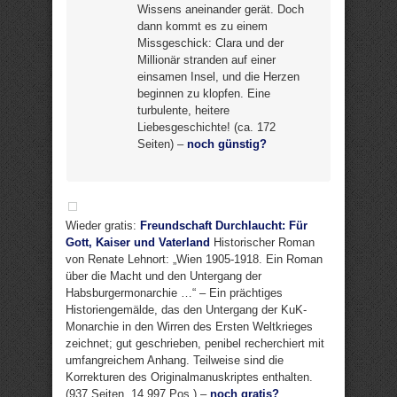
Wissens aneinander gerät. Doch
dann kommt es zu einem
Missgeschick: Clara und der
Millionär stranden auf einer
einsamen Insel, und die Herzen
beginnen zu klopfen. Eine
turbulente, heitere
Liebesgeschichte! (ca. 172
Seiten) –
noch günstig?
Wieder gratis:
Freundschaft Durchlaucht: Für
Gott, Kaiser und Vaterland
Historischer Roman
von Renate Lehnort: „Wien 1905-1918. Ein Roman
über die Macht und den Untergang der
Habsburgermonarchie …“ – Ein prächtiges
Historiengemälde, das den Untergang der KuK-
Monarchie in den Wirren des Ersten Weltkrieges
zeichnet; gut geschrieben, penibel recherchiert mit
umfangreichem Anhang. Teilweise sind die
Korrekturen des Originalmanuskriptes enthalten.
(937 Seiten, 14.997 Pos.) –
noch gratis?