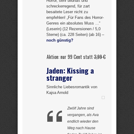
Horror, sehr bildhaft und
schreckerregend, für zart
besaitete Leser nicht zu
empfehlen! „Für Fans des Horror-
Genres ein absolutes Muss …“
(Leserin) (12 Rezensionen / 5,0
Sterne) (ca. 228 Seiten) (ab 16) –
noch günstig?
Aktion: nur 99 Cent statt
3,99 €
Jaden: Kissing a
stranger
Sinnliche Liebesromantik von
Kajsa Arnold
Zwölf Jahre sind
vergangen, als Ava
endlich wieder den
Weg nach Hause