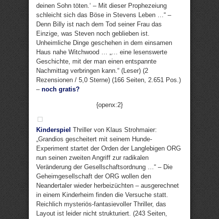
deinen Sohn töten.‘ – Mit dieser Prophezeiung
schleicht sich das Böse in Stevens Leben …“ –
Denn Billy ist nach dem Tod seiner Frau das
Einzige, was Steven noch geblieben ist.
Unheimliche Dinge geschehen in dem einsamen
Haus nahe Witchwood … „… eine lesenswerte
Geschichte, mit der man einen entspannte
Nachmittag verbringen kann.“ (Leser) (2
Rezensionen / 5,0 Sterne) (166 Seiten, 2.651 Pos.)
–
noch gratis?
{openx:2}
Kinderspiel
Thriller von Klaus Strohmaier:
„Grandios gescheitert mit seinem Hunde-
Experiment startet der Orden der Langlebigen ORG
nun seinen zweiten Angriff zur radikalen
Veränderung der Gesellschaftsordnung …“ – Die
Geheimgesellschaft der ORG wollen den
Neandertaler wieder herbeizüchten – ausgerechnet
in einem Kinderheim finden die Versuche statt.
Reichlich mysteriös-fantasievoller Thriller, das
Layout ist leider nicht strukturiert. (243 Seiten,