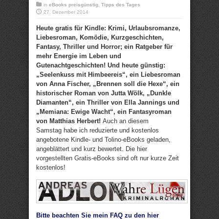
in
eBooks preisgünstig
,
Tipps des Tages
27. Dezember 2014
Heute gratis für Kindle: Krimi, Urlaubsromanze,
Liebesroman, Komödie, Kurzgeschichten,
Fantasy, Thriller und Horror; ein Ratgeber für
mehr Energie im Leben und
Gutenachtgeschichten! Und heute günstig:
„Seelenkuss mit Himbeereis“, ein Liebesroman
von Anna Fischer, „Brennen soll die Hexe“, ein
historischer Roman von Jutta Wölk, „Dunkle
Diamanten“, ein Thriller von Ella Jannings und
„Memiana: Ewige Wacht“, ein Fantasyroman
von Matthias Herbert!
Auch an diesem
Samstag habe ich reduzierte und kostenlos
angebotene Kindle- und Tolino-eBooks geladen,
angeblättert und kurz bewertet. Die hier
vorgestellten Gratis-eBooks sind oft nur kurze Zeit
kostenlos!
Bitte beachten Sie mein FAQ zu den hier