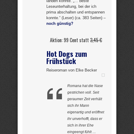
landen konnte. „… beste
Leseunterhaltung, bei der ich
prima abschalten und entspannen
konnte.“ (Leser) (ca. 383 Seiten) –
noch günstig?
Aktion: 99 Cent statt
3,45 €
Hot Dogs zum
Frühstück
Reiseroman von Elke Becker
Romana hat die Nase
gestrichen voll. Seit
geraumer Zeit verhält
sich ihr Mann
eigenartig und eröffnet
ihr unverhofft, dass er
sich in ihrer Ehe
eingeengt fühlt …