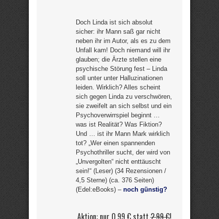
Doch Linda ist sich absolut
sicher: ihr Mann saß gar nicht
neben ihr im Autor, als es zu dem
Unfall kam! Doch niemand will ihr
glauben; die Ärzte stellen eine
psychische Störung fest – Linda
soll unter unter Halluzinationen
leiden. Wirklich? Alles scheint
sich gegen Linda zu verschwören,
sie zweifelt an sich selbst und ein
Psychoverwirrspiel beginnt …
was ist Realität? Was Fiktion?
Und … ist ihr Mann Mark wirklich
tot? „Wer einen spannenden
Psychothriller sucht, der wird von
„Unvergolten“ nicht enttäuscht
sein!“ (Leser) (34 Rezensionen /
4,5 Sterne) (ca. 376 Seiten)
(Edel:eBooks) –
noch günstig?
Aktion: nur 0,99 € statt
2,99 €
!