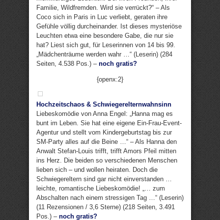
Familie, Wildfremden. Wird sie verrückt?“ – Als
Coco sich in Paris in Luc verliebt, geraten ihre
Gefühle völlig durcheinander. Ist dieses mysteriöse
Leuchten etwa eine besondere Gabe, die nur sie
hat? Liest sich gut, für Leserinnen von 14 bis 99.
„Mädchenträume werden wahr …“ (Leserin) (284
Seiten, 4.538 Pos.) –
noch gratis?
{openx:2}
Hochzeitschaos & Schwiegerelternwahnsinn
Liebeskomödie von Anna Engel: „Hanna mag es
bunt im Leben. Sie hat eine eigene Ein-Frau-Event-
Agentur und stellt vom Kindergeburtstag bis zur
SM-Party alles auf die Beine …“ – Als Hanna den
Anwalt Stefan-Louis trifft, trifft Amors Pfeil mitten
ins Herz. Die beiden so verschiedenen Menschen
lieben sich – und wollen heiraten. Doch die
Schwiegereltern sind gar nicht einverstanden …
leichte, romantische Liebeskomödie! „… zum
Abschalten nach einem stressigen Tag …“ (Leserin)
(11 Rezensionen / 3,6 Sterne) (218 Seiten, 3.491
Pos.) –
noch gratis?