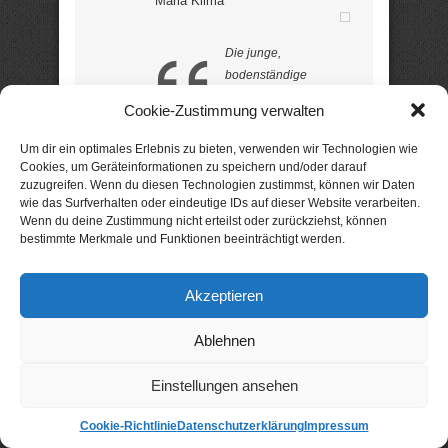
Maria Klima
Die junge,
bodenständige
Studentin Melanie lernt
Cookie-Zustimmung verwalten
in einem Nachtklub
einen geheimnisvollen,
Um dir ein optimales Erlebnis zu bieten, verwenden wir Technologien wie
gut aussehenden
Cookies, um Geräteinformationen zu speichern und/oder darauf
jungen Mann kennen
zuzugreifen. Wenn du diesen Technologien zustimmst, können wir Daten
wie das Surfverhalten oder eindeutige IDs auf dieser Website verarbeiten.
…
Wenn du deine Zustimmung nicht erteilst oder zurückziehst, können
bestimmte Merkmale und Funktionen beeinträchtigt werden.
Der junge Mann heißt Michael –
und irgendetwas an ihm mehr ist
Akzeptieren
als nur seltsam. Melanie
versucht, sich von Michael
Ablehnen
fernzuhalten, doch die Liebe ist
zu groß; er führt sie in die
mysteriöse Welt der Vampire und
Einstellungen ansehen
Werwölfe ein. Eine Welt, die
Melanie fremd ist – bis sie
Cookie-Richtlinie
Datenschutzerklärung
Impressum
begreift, dass sie selbst Teil