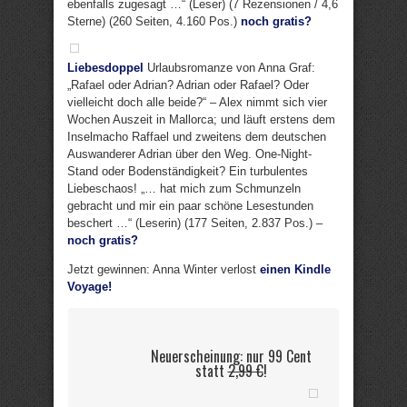
ebenfalls zugesagt …“ (Leser) (7 Rezensionen / 4,6
Sterne) (260 Seiten, 4.160 Pos.)
noch gratis?
Liebesdoppel
Urlaubsromanze von Anna Graf:
„Rafael oder Adrian? Adrian oder Rafael? Oder
vielleicht doch alle beide?“ – Alex nimmt sich vier
Wochen Auszeit in Mallorca; und läuft erstens dem
Inselmacho Raffael und zweitens dem deutschen
Auswanderer Adrian über den Weg. One-Night-
Stand oder Bodenständigkeit? Ein turbulentes
Liebeschaos! „… hat mich zum Schmunzeln
gebracht und mir ein paar schöne Lesestunden
beschert …“ (Leserin) (177 Seiten, 2.837 Pos.) –
noch gratis?
Jetzt gewinnen: Anna Winter verlost
einen Kindle
Voyage!
Neuerscheinung: nur 99 Cent
statt
2,99 €
!