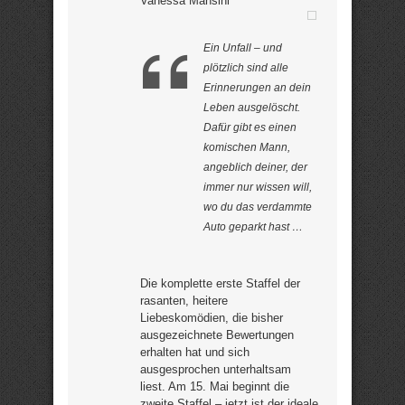
Vanessa Mansini
Ein Unfall – und
plötzlich sind alle
Erinnerungen an dein
Leben ausgelöscht.
Dafür gibt es einen
komischen Mann,
angeblich deiner, der
immer nur wissen will,
wo du das verdammte
Auto geparkt hast …
Die komplette erste Staffel der
rasanten, heitere
Liebeskomödien, die bisher
ausgezeichnete Bewertungen
erhalten hat und sich
ausgesprochen unterhaltsam
liest. Am 15. Mai beginnt die
zweite Staffel – jetzt ist der ideale