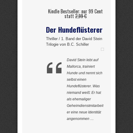
Kindle Bestseller: nur 99 Cent
statt
2,99 €
Der Hundeflüsterer
Thriller / 1. Band der David Stein
Trilogie von B.C. Schiller
David Stein lebt auf
Mallorca, trainiert
Hunde und nennt sich
selbst einen
Hundeflüsterer. Was
niemand weiß: Er hat
als ehemaliger
Geheimdienstmitarbeit
er eine neue Identität
angenommen …