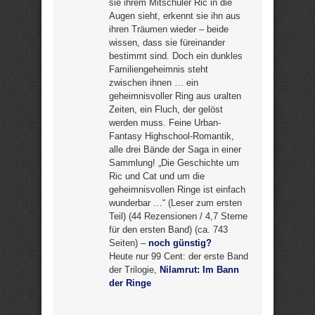
sie ihrem Mitschüler Ric in die
Augen sieht, erkennt sie ihn aus
ihren Träumen wieder – beide
wissen, dass sie füreinander
bestimmt sind. Doch ein dunkles
Familiengeheimnis steht
zwischen ihnen … ein
geheimnisvoller Ring aus uralten
Zeiten, ein Fluch, der gelöst
werden muss. Feine Urban-
Fantasy Highschool-Romantik,
alle drei Bände der Saga in einer
Sammlung! „Die Geschichte um
Ric und Cat und um die
geheimnisvollen Ringe ist einfach
wunderbar …“ (Leser zum ersten
Teil) (44 Rezensionen / 4,7 Sterne
für den ersten Band) (ca. 743
Seiten) –
noch günstig?
Heute nur 99 Cent: der erste Band
der Trilogie,
Nilamrut: Im Bann
der Ringe