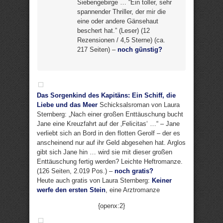
Siebengebirge … “Ein toller, sehr
spannender Thriller, der mir die
eine oder andere Gänsehaut
beschert hat.” (Leser) (12
Rezensionen / 4,5 Sterne) (ca.
217 Seiten) –
noch günstig?
Das Sorgenkind des Kapitäns: Ein Schiff, die
Liebe und das Meer
Schicksalsroman von Laura
Sternberg: „Nach einer großen Enttäuschung bucht
Jane eine Kreuzfahrt auf der ‚Felicitas‘ …“ – Jane
verliebt sich an Bord in den flotten Gerolf – der es
anscheinend nur auf ihr Geld abgesehen hat. Arglos
gibt sich Jane hin … wird sie mit dieser großen
Enttäuschung fertig werden? Leichte Heftromanze.
(126 Seiten, 2.019 Pos.) –
noch gratis?
Heute auch gratis von Laura Sternberg:
Keiner
werfe den ersten Stein
, eine Arztromanze
{openx:2}