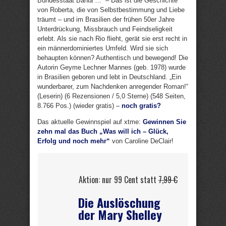
Bundesstaat Bahia …“ – Das ist die Geschichte
von Roberta, die von Selbstbestimmung und Liebe
träumt – und im Brasilien der frühen 50er Jahre
Unterdrückung, Missbrauch und Feindseligkeit
erlebt. Als sie nach Rio flieht, gerät sie erst recht in
ein männerdominiertes Umfeld. Wird sie sich
behaupten können? Authentisch und bewegend! Die
Autorin Geyme Lechner Mannes (geb. 1978) wurde
in Brasilien geboren und lebt in Deutschland. „Ein
wunderbarer, zum Nachdenken anregender Roman!“
(Leserin) (6 Rezensionen / 5,0 Sterne) (548 Seiten,
8.766 Pos.) (wieder gratis) –
noch gratis?
Das aktuelle Gewinnspiel auf xtme:
Gewinnen Sie
zehn mal das Buch „Was will ich – Glück,
Erfolg und noch mehr“
von Caroline DeClair!
Aktion: nur 99 Cent statt
7,99 €
Die Auslöschung
der Mary Shelley