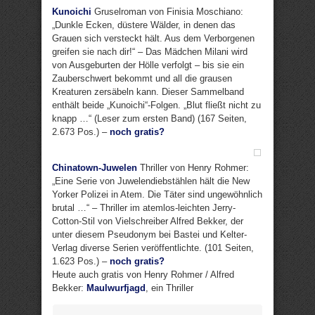
Kunoichi
Gruselroman von Finisia Moschiano:
„Dunkle Ecken, düstere Wälder, in denen das
Grauen sich versteckt hält. Aus dem Verborgenen
greifen sie nach dir!“ – Das Mädchen Milani wird
von Ausgeburten der Hölle verfolgt – bis sie ein
Zauberschwert bekommt und all die grausen
Kreaturen zersäbeln kann. Dieser Sammelband
enthält beide „Kunoichi“-Folgen. „Blut fließt nicht zu
knapp …“ (Leser zum ersten Band) (167 Seiten,
2.673 Pos.) –
noch gratis?
Chinatown-Juwelen
Thriller von Henry Rohmer:
„Eine Serie von Juwelendiebstählen hält die New
Yorker Polizei in Atem. Die Täter sind ungewöhnlich
brutal …“ – Thriller im atemlos-leichten Jerry-
Cotton-Stil von Vielschreiber Alfred Bekker, der
unter diesem Pseudonym bei Bastei und Kelter-
Verlag diverse Serien veröffentlichte. (101 Seiten,
1.623 Pos.) –
noch gratis?
Heute auch gratis von Henry Rohmer / Alfred
Bekker:
Maulwurfjagd
, ein Thriller