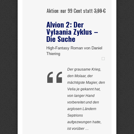
Aktion: nur 99 Cent statt
3,99 €
Alvion 2: Der
Vylaania Zyklus –
Die Suche
High-Fantasy Roman von Daniel
Thiering
Der grausame Krieg,
den Molaar, der
mächtigste Magier, den
Velia je gekannt hat,
von langer Hand
vorbereitet und den
arglosen Ländern
Septrions
aufgezwungen hatte,
ist vorüber …