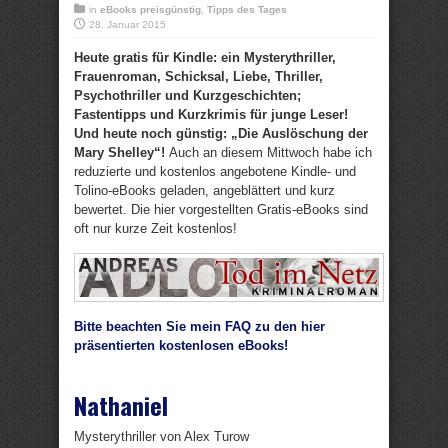
in
eBooks preisgünstig
,
Tipps des Tages
28. Januar 2015
Heute gratis für Kindle: ein Mysterythriller,
Frauenroman, Schicksal, Liebe, Thriller,
Psychothriller und Kurzgeschichten;
Fastentipps und Kurzkrimis für junge Leser!
Und heute noch günstig: „Die Auslöschung der
Mary Shelley“!
Auch an diesem Mittwoch habe ich
reduzierte und kostenlos angebotene Kindle- und
Tolino-eBooks geladen, angeblättert und kurz
bewertet. Die hier vorgestellten Gratis-eBooks sind
oft nur kurze Zeit kostenlos!
Bitte beachten Sie mein FAQ zu den hier
präsentierten kostenlosen eBooks!
Nathaniel
Mysterythriller von Alex Turow