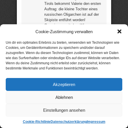
Tirols bekommt Valerie den ersten
Auftrag: die kleine Tochter eines
russischen Oligarchen ist auf der
Skipiste entführt worden!
Gemeinsam mit dem Wiener
Kollegen Manfred Stolwerk
Cookie-Zustimmung verwalten
beginnt die schlagfertige Valerie
zwischen Hochfinanz, Tiroler
Um dir ein optimales Erlebnis zu bieten, verwenden wir Technologien wie
Lokalpolitik und schneebedeckten
Cookies, um Geräteinformationen zu speichern und/oder darauf
Alpengipfeln zu ermitteln. Als der
zuzugreifen. Wenn du diesen Technologien zustimmst, können wir Daten
Direktor eines Hotels, das dem
wie das Surfverhalten oder eindeutige IDs auf dieser Website verarbeiten.
reichen Russen gehört,
Wenn du deine Zustimmung nicht erteilst oder zurückziehst, können
bestimmte Merkmale und Funktionen beeinträchtigt werden.
Selbstmord begeht, spitzt sich
der Fall zu … „… ein absolutes
Highlight und für jeden Krimifan
Akzeptieren
zu empfehlen, der auch Humor in
einem Krimi zu schätzen weiß …“
(Leser) (18 Rezensionen / 4,9
Ablehnen
Sterne) (ca. 488 Seiten) (Haymon
Verlag) –
noch günstig für
Einstellungen ansehen
Kindle
oder
für Tolino?
Cookie-Richtlinie
Datenschutzerklärung
Impressum
Aktion: nur 99 Cent statt
2,99 €