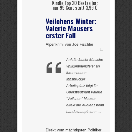
Kindle Top 20 Bestseller:
nur 99 Cent statt
3,99 €
Veilchens Winter:
Valerie Mausers
erster Fall
Alpenkrimi von Joe Fischler
Auf die feucht-fröhliche
Willkommensfeier an
ihrem neuen
Innsbrucker
Arbeitsplatz folgt für
Oberstleutnant Valerie
“Veilchen” Mauser
direkt die Audienz beim
Landeshauptmann …
Direkt vom mächtigsten Politiker