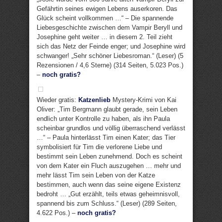
Gefährtin seines ewigen Lebens auserkoren. Das
Glück scheint vollkommen …“ – Die spannende
Liebesgeschichte zwischen dem Vampir Beryll und
Josephine geht weiter … in diesem 2. Teil zieht
sich das Netz der Feinde enger; und Josephine wird
schwanger! „Sehr schöner Liebesroman.“ (Leser) (5
Rezensionen / 4,6 Sterne) (314 Seiten, 5.023 Pos.)
–
noch gratis?
Wieder gratis:
Katzenlieb
Mystery-Krimi von Kai
Oliver: „Tim Bergmann glaubt gerade, sein Leben
endlich unter Kontrolle zu haben, als ihn Paula
scheinbar grundlos und völlig überraschend verlässt
…“ – Paula hinterlässt Tim einen Kater; das Tier
symbolisiert für Tim die verlorene Liebe und
bestimmt sein Leben zunehmend. Doch es scheint
von dem Kater ein Fluch auszugehen … mehr und
mehr lässt Tim sein Leben von der Katze
bestimmen, auch wenn das seine eigene Existenz
bedroht … „Gut erzählt, teils etwas geheimnisvoll,
spannend bis zum Schluss.“ (Leser) (289 Seiten,
4.622 Pos.) –
noch gratis?