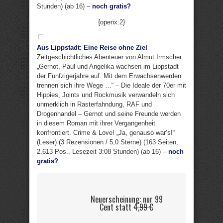
Stunden) (ab 16) –
noch gratis?
{openx:2}
Aus Lippstadt: Eine Reise ohne Ziel
Zeitgeschichtliches Abenteuer von Almut Irmscher:
„Gernot, Paul und Angelika wachsen im Lippstadt
der Fünfzigerjahre auf. Mit dem Erwachsenwerden
trennen sich ihre Wege …“ – Die Ideale der 70er mit
Hippies, Joints und Rockmusik verwandeln sich
unmerklich in Rasterfahndung, RAF und
Drogenhandel – Gernot und seine Freunde werden
in diesem Roman mit ihrer Vergangenheit
konfrontiert. Crime & Love! „Ja, genauso war’s!“
(Leser) (3 Rezensionen / 5,0 Sterne) (163 Seiten,
2.613 Pos., Lesezeit 3:08 Stunden) (ab 16) –
noch
gratis?
Neuerscheinung: nur 99
Cent statt
4,99 €