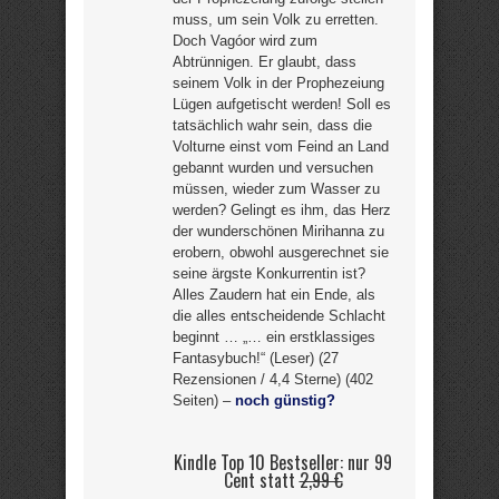
muss, um sein Volk zu erretten.
Doch Vagóor wird zum
Abtrünnigen. Er glaubt, dass
seinem Volk in der Prophezeiung
Lügen aufgetischt werden! Soll es
tatsächlich wahr sein, dass die
Volturne einst vom Feind an Land
gebannt wurden und versuchen
müssen, wieder zum Wasser zu
werden? Gelingt es ihm, das Herz
der wunderschönen Mirihanna zu
erobern, obwohl ausgerechnet sie
seine ärgste Konkurrentin ist?
Alles Zaudern hat ein Ende, als
die alles entscheidende Schlacht
beginnt … „… ein erstklassiges
Fantasybuch!“ (Leser) (27
Rezensionen / 4,4 Sterne) (402
Seiten) –
noch günstig?
Kindle Top 10 Bestseller: nur 99
Cent statt
2,99 €