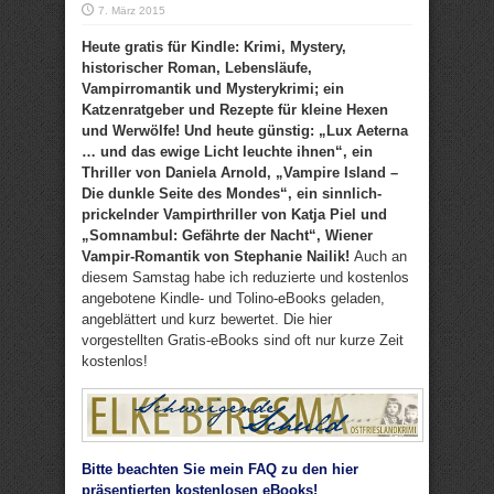
7. März 2015
Heute gratis für Kindle: Krimi, Mystery,
historischer Roman, Lebensläufe,
Vampirromantik und Mysterykrimi; ein
Katzenratgeber und Rezepte für kleine Hexen
und Werwölfe! Und heute günstig: „Lux Aeterna
… und das ewige Licht leuchte ihnen“, ein
Thriller von Daniela Arnold, „Vampire Island –
Die dunkle Seite des Mondes“, ein sinnlich-
prickelnder Vampirthriller von Katja Piel und
„Somnambul: Gefährte der Nacht“, Wiener
Vampir-Romantik von Stephanie Nailik!
Auch an
diesem Samstag habe ich reduzierte und kostenlos
angebotene Kindle- und Tolino-eBooks geladen,
angeblättert und kurz bewertet. Die hier
vorgestellten Gratis-eBooks sind oft nur kurze Zeit
kostenlos!
Bitte beachten Sie mein FAQ zu den hier
präsentierten kostenlosen eBooks!