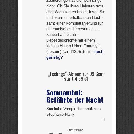
Zauberdingen ist sie noch lange
nicht. Ob Sie ihren Liebsten trotz
aller Widrigkeiten findet, lesen Sie
in diesem unterhaltsamen Buch –
samt einer Komplettanleitung für
ein magisches Liebesritual! „…
zauberhaft leichte
Liebesgeschichte mit einem
kleinen Hauch Urban Fantasy!“
(Leserin) (ca. 112 Seiten) –
noch
günstig?
„Feelings“-Aktion: nur 99 Cent
statt
4,99 €
!
Somnambul:
Gefährte der Nacht
Sinnliche Vampir-Romantik von
Stephanie Nailik
Die junge