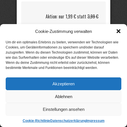
Aktion: nur 1,99 € statt
3,99 €
A Touch of Jasmin:
Cookie-Zustimmung verwalten
Verborgen
Um dir ein optimales Erlebnis zu bieten, verwenden wir Technologien wie
Erotischer SM-Roman von Tanita
Cookies, um Geräteinformationen zu speichern und/oder darauf
Hartwell
zuzugreifen. Wenn du diesen Technologien zustimmst, können wir Daten
wie das Surfverhalten oder eindeutige IDs auf dieser Website verarbeiten.
Wenn du deine Zustimmung nicht erteilst oder zurückziehst, können
Die bezaubernde
bestimmte Merkmale und Funktionen beeinträchtigt werden.
Jasmin arbeitet als
Masseuse im
Akzeptieren
Grandhotel. Dort lernt
sie den attraktiven und
Ablehnen
charismatischen Star-
Architekten Mason
Einstellungen ansehen
Stone kennen …
Cookie-Richtlinie
Datenschutzerklärung
Impressum
Jasmin ist von Mason hingerissen