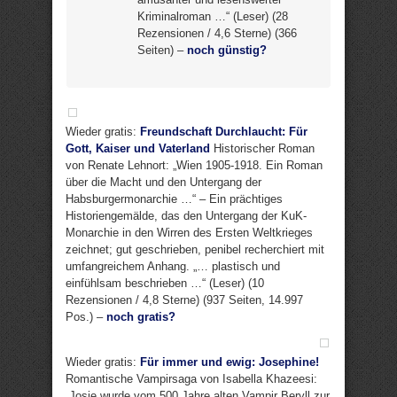
Kriminalroman …“ (Leser) (28
Rezensionen / 4,6 Sterne) (366
Seiten) –
noch günstig?
Wieder gratis:
Freundschaft Durchlaucht: Für
Gott, Kaiser und Vaterland
Historischer Roman
von Renate Lehnort: „Wien 1905-1918. Ein Roman
über die Macht und den Untergang der
Habsburgermonarchie …“ – Ein prächtiges
Historiengemälde, das den Untergang der KuK-
Monarchie in den Wirren des Ersten Weltkrieges
zeichnet; gut geschrieben, penibel recherchiert mit
umfangreichem Anhang. „… plastisch und
einfühlsam beschrieben …“ (Leser) (10
Rezensionen / 4,8 Sterne) (937 Seiten, 14.997
Pos.) –
noch gratis?
Wieder gratis:
Für immer und ewig: Josephine!
Romantische Vampirsaga von Isabella Khazeesi:
„Josie wurde vom 500 Jahre alten Vampir Beryll zur