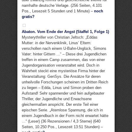
namhafte deutsche Verlage. (256 Seiten, 4.101
Pos., Lesezeit 5 Stunden und 1 Minute) –
noch
gratis?
Abaton. Vom Ende der Angst (Staffel 1, Folge 1)
Mysterythriller von Christian Jeltsch: „Eddas
Mutter: in der Nervenklinik, Linus‘ Eltern:
verschollen nach einem U-Bahn-Unglück, Simons
Vater: hinter Gittern …“ – Diese drei Jugendlichen
treffen in einem Camp zusammen, das von einer
Jugendorganisation veranstaltet wird. Doch in
Wahrheit steckt eine mysteriöse Firma hinter der
Veranstaltung: GenSys. Die Ansätze für deren
unheilvolle Forschungen scheinen im Dritten Reich
zu liegen – Edda, Linus und Simon proben den
Aufstand! Sehr spannender und fein aufgebauter
Thriller, der Jugendliche und Erwachsene
gleichermaßen anspricht. Der erste Teil einer
epischen Serie. „Atemlose Spannung, die ich in
einem Jugendbuch in der Form nicht erwartet hätte
…“ (Leser) (36 Rezensionen / 4,3 Sterne) (640
Seiten, 10.250 Pos., Lesezeit 13:51 Stunden) –