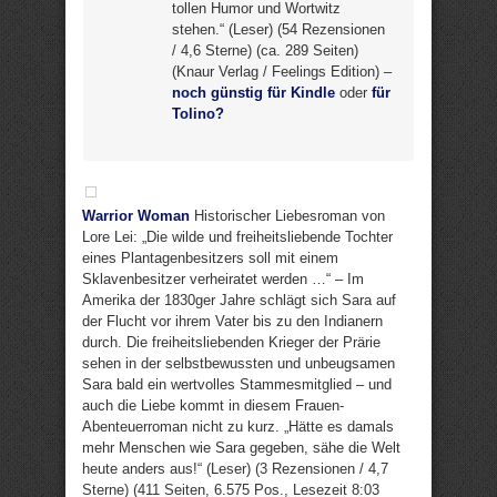
tollen Humor und Wortwitz
stehen.“ (Leser) (54 Rezensionen
/ 4,6 Sterne) (ca. 289 Seiten)
(Knaur Verlag / Feelings Edition) –
noch günstig für Kindle
oder
für
Tolino?
Warrior Woman
Historischer Liebesroman von
Lore Lei: „Die wilde und freiheitsliebende Tochter
eines Plantagenbesitzers soll mit einem
Sklavenbesitzer verheiratet werden …“ – Im
Amerika der 1830ger Jahre schlägt sich Sara auf
der Flucht vor ihrem Vater bis zu den Indianern
durch. Die freiheitsliebenden Krieger der Prärie
sehen in der selbstbewussten und unbeugsamen
Sara bald ein wertvolles Stammesmitglied – und
auch die Liebe kommt in diesem Frauen-
Abenteuerroman nicht zu kurz. „Hätte es damals
mehr Menschen wie Sara gegeben, sähe die Welt
heute anders aus!“ (Leser) (3 Rezensionen / 4,7
Sterne) (411 Seiten, 6.575 Pos., Lesezeit 8:03