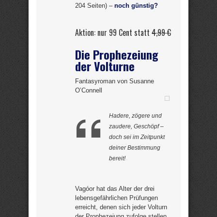
204 Seiten) –
noch günstig?
Aktion: nur 99 Cent statt
4,99 €
Die Prophezeiung
der Volturne
Fantasyroman von Susanne
O’Connell
Hadere, zögere und
zaudere, Geschöpf –
doch sei im Zeitpunkt
deiner Bestimmung
bereit!
Vagóor hat das Alter der drei
lebensgefährlichen Prüfungen
erreicht, denen sich jeder Volturn
der Prophezeiung zufolge stellen