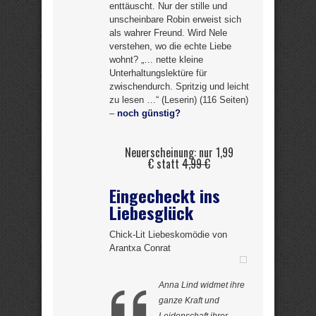
enttäuscht. Nur der stille und
unscheinbare Robin erweist sich
als wahrer Freund. Wird Nele
verstehen, wo die echte Liebe
wohnt? „… nette kleine
Unterhaltungslektüre für
zwischendurch. Spritzig und leicht
zu lesen …“ (Leserin) (116 Seiten)
–
noch günstig?
Neuerscheinung: nur 1,99
€ statt
4,99 €
Eingecheckt ins
Liebesglück
Chick-Lit Liebeskomödie von
Arantxa Conrat
Anna Lind widmet ihre
ganze Kraft und
Leidenschaft ihrer