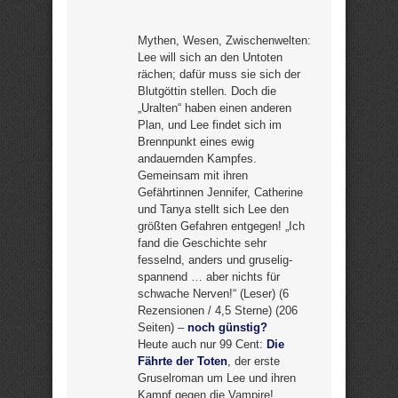
Mythen, Wesen, Zwischenwelten:
Lee will sich an den Untoten
rächen; dafür muss sie sich der
Blutgöttin stellen. Doch die
„Uralten“ haben einen anderen
Plan, und Lee findet sich im
Brennpunkt eines ewig
andauernden Kampfes.
Gemeinsam mit ihren
Gefährtinnen Jennifer, Catherine
und Tanya stellt sich Lee den
größten Gefahren entgegen! „Ich
fand die Geschichte sehr
fesselnd, anders und gruselig-
spannend … aber nichts für
schwache Nerven!“ (Leser) (6
Rezensionen / 4,5 Sterne) (206
Seiten) –
noch günstig?
Heute auch nur 99 Cent:
Die
Fährte der Toten
, der erste
Gruselroman um Lee und ihren
Kampf gegen die Vampire!