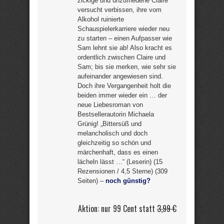
zickige und unzufriedene Claire
versucht verbissen, ihre vom
Alkohol ruinierte
Schauspielerkarriere wieder neu
zu starten – einen Aufpasser wie
Sam lehnt sie ab! Also kracht es
ordentlich zwischen Claire und
Sam; bis sie merken, wie sehr sie
aufeinander angewiesen sind.
Doch ihre Vergangenheit holt die
beiden immer wieder ein … der
neue Liebesroman von
Bestsellerautorin Michaela
Grünig! „Bittersüß und
melancholisch und doch
gleichzeitig so schön und
märchenhaft, dass es einen
lächeln lässt …“ (Leserin) (15
Rezensionen / 4,5 Sterne) (309
Seiten) –
noch günstig?
Aktion: nur 99 Cent statt
3,99 €