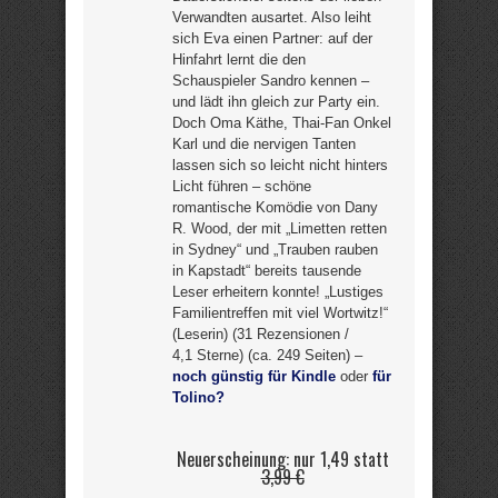
Verwandten ausartet. Also leiht
sich Eva einen Partner: auf der
Hinfahrt lernt die den
Schauspieler Sandro kennen –
und lädt ihn gleich zur Party ein.
Doch Oma Käthe, Thai-Fan Onkel
Karl und die nervigen Tanten
lassen sich so leicht nicht hinters
Licht führen – schöne
romantische Komödie von Dany
R. Wood, der mit „Limetten retten
in Sydney“ und „Trauben rauben
in Kapstadt“ bereits tausende
Leser erheitern konnte! „Lustiges
Familientreffen mit viel Wortwitz!“
(Leserin) (31 Rezensionen /
4,1 Sterne) (ca. 249 Seiten) –
noch günstig für Kindle
oder
für
Tolino?
Neuerscheinung: nur 1,49 statt
3,99 €