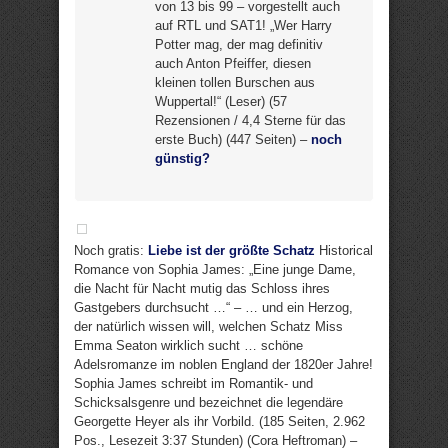
von 13 bis 99 – vorgestellt auch
auf RTL und SAT1! „Wer Harry
Potter mag, der mag definitiv
auch Anton Pfeiffer, diesen
kleinen tollen Burschen aus
Wuppertal!“ (Leser) (57
Rezensionen / 4,4 Sterne für das
erste Buch) (447 Seiten) –
noch
günstig?
Noch gratis:
Liebe ist der größte Schatz
Historical
Romance von Sophia James: „Eine junge Dame,
die Nacht für Nacht mutig das Schloss ihres
Gastgebers durchsucht …“ – … und ein Herzog,
der natürlich wissen will, welchen Schatz Miss
Emma Seaton wirklich sucht … schöne
Adelsromanze im noblen England der 1820er Jahre!
Sophia James schreibt im Romantik- und
Schicksalsgenre und bezeichnet die legendäre
Georgette Heyer als ihr Vorbild. (185 Seiten, 2.962
Pos., Lesezeit 3:37 Stunden) (Cora Heftroman) –