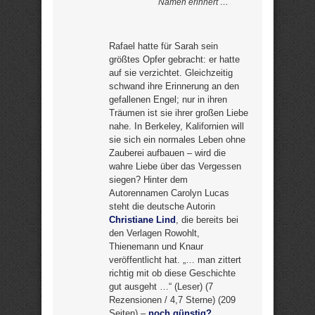
Namen erinnert …
Rafael hatte für Sarah sein
größtes Opfer gebracht: er hatte
auf sie verzichtet. Gleichzeitig
schwand ihre Erinnerung an den
gefallenen Engel; nur in ihren
Träumen ist sie ihrer großen Liebe
nahe. In Berkeley, Kalifornien will
sie sich ein normales Leben ohne
Zauberei aufbauen – wird die
wahre Liebe über das Vergessen
siegen? Hinter dem
Autorennamen Carolyn Lucas
steht die deutsche Autorin
Christiane Lind
, die bereits bei
den Verlagen Rowohlt,
Thienemann und Knaur
veröffentlicht hat. „… man zittert
richtig mit ob diese Geschichte
gut ausgeht …“ (Leser) (7
Rezensionen / 4,7 Sterne) (209
Seiten) –
noch günstig?