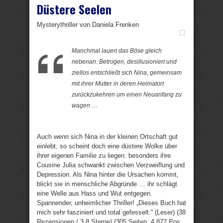
Düstere Seelen
Mysterythriller von Daniela Frenken
Manchmal lauert das Böse gleich
nebenan. Betrogen, desillusioniert und
ziellos entschließt sich Nina, gemeinsam
mit ihrer Mutter in deren Heimatort
zurückzukehren um einen Neuanfang zu
wagen …
Auch wenn sich Nina in der kleinen Ortschaft gut
einlebt, so scheint doch eine düstere Wolke über
ihrer eigenen Familie zu liegen: besonders ihre
Cousine Julia schwankt zwischen Verzweiflung und
Depression. Als Nina hinter die Ursachen kommt,
blickt sie in menschliche Abgründe … ihr schlägt
eine Welle aus Hass und Wut entgegen.
Spannender, unheimlicher Thriller! „Dieses Buch hat
mich sehr fasziniert und total gefesselt.“ (Leser) (38
Rezensionen / 3,8 Sterne) (305 Seiten, 4.872 Pos.,