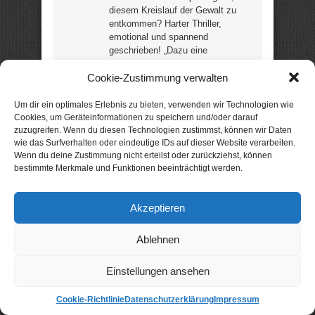
diesem Kreislauf der Gewalt zu
entkommen? Harter Thriller,
emotional und spannend
geschrieben! „Dazu eine
Liebesgeschichte, die einem das
Cookie-Zustimmung verwalten
Herz zerreißt …“ (Leser) (10
Rezensionen / 4,7 Sterne) (256
Seiten) (ab 16) –
noch günstig?
Um dir ein optimales Erlebnis zu bieten, verwenden wir Technologien wie
Cookies, um Geräteinformationen zu speichern und/oder darauf
zuzugreifen. Wenn du diesen Technologien zustimmst, können wir Daten
Aktion: nur 99 Cent statt
4,99 €
wie das Surfverhalten oder eindeutige IDs auf dieser Website verarbeiten.
Wenn du deine Zustimmung nicht erteilst oder zurückziehst, können
Ausgeliefert –
bestimmte Merkmale und Funktionen beeinträchtigt werden.
tödliche
Rollenspiele
Akzeptieren
Erotischer Thriller von Eve Mayer
Ablehnen
Fernab von ihren
Einstellungen ansehen
Partnern und dem
eingefahrenen Ehetrott
Cookie-Richtlinie
Datenschutzerklärung
Impressum
begegnen sich ein