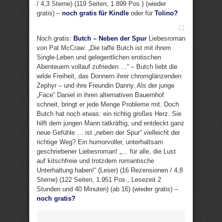
/ 4,3 Sterne) (119 Seiten, 1.899 Pos.) (wieder
gratis) –
noch gratis für Kindle
oder für
Tolino?
Noch gratis:
Butch – Neben der Spur
Liebesroman
von Pat McCraw: „Die taffe Butch ist mit ihrem
Single-Leben und gelegentlichen erotischen
Abenteuern vollauf zufrieden …“ – Butch liebt die
wilde Freiheit, das Donnern ihrer chromglänzenden
Zephyr – und ihre Freundin Danny. Als der junge
„Face“ Daniel in ihren alternativen Bauernhof
schneit, bringt er jede Menge Probleme mit. Doch
Butch hat noch etwas: ein richtig großes Herz. Sie
hilft dem jungen Mann tatkräftig; und entdeckt ganz
neue Gefühle … ist „neben der Spur“ vielleicht der
richtige Weg? Ein humorvoller, unterhaltsam
geschriebener Liebesroman! „… für alle, die Lust
auf kitschfreie und trotzdem romantische
Unterhaltung haben!“ (Leser) (16 Rezensionen / 4,8
Sterne) (122 Seiten, 1.951 Pos., Lesezeit 2
Stunden und 40 Minuten) (ab 16) (wieder gratis) –
noch gratis?