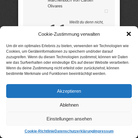
Märchenbuch von Carolin
Olivares
Weißt du denn nicht,
dass es meine Aufgabe
Cookie-Zustimmung verwalten
ist, dich zu beschützen.
Wo du hingehst, ist
Um dir ein optimales Erlebnis zu bieten, verwenden wir Technologien wie
ganz gleichgültig!
Cookies, um Geräteinformationen zu speichern und/oder darauf
zuzugreifen. Wenn du diesen Technologien zustimmst, können wir Daten
wie das Surfverhalten oder eindeutige IDs auf dieser Website verarbeiten.
Wenn du deine Zustimmung nicht erteilst oder zurückziehst, können
So schimpft die Regenbogenfee,
bestimmte Merkmale und Funktionen beeinträchtigt werden.
weil Anna daran zweifelte, dass
ihr guter Geist aus dem
verborgenen Königreich ihr in die
Akzeptieren
neue Wohnung folgen würde.
Diese Lektion hat Anna gelernt.
Immer wieder besteht sie
Ablehnen
Abenteuer in der Welt der Feen
und Naturgeister. Weitere
Einstellungen ansehen
Lebensgeheimnisse werden dabei
offenbart. Eine humorvoll erzählte
Cookie-Richtlinie
Datenschutzerklärung
Impressum
Geschichte, in der es neben der