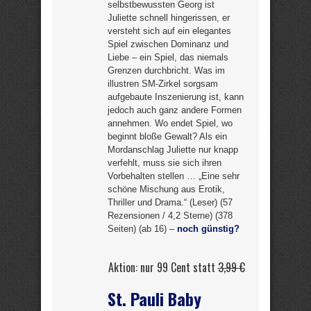
selbstbewussten Georg ist
Juliette schnell hingerissen, er
versteht sich auf ein elegantes
Spiel zwischen Dominanz und
Liebe – ein Spiel, das niemals
Grenzen durchbricht. Was im
illustren SM-Zirkel sorgsam
aufgebaute Inszenierung ist, kann
jedoch auch ganz andere Formen
annehmen. Wo endet Spiel, wo
beginnt bloße Gewalt? Als ein
Mordanschlag Juliette nur knapp
verfehlt, muss sie sich ihren
Vorbehalten stellen … „Eine sehr
schöne Mischung aus Erotik,
Thriller und Drama.“ (Leser) (57
Rezensionen / 4,2 Sterne) (378
Seiten) (ab 16) –
noch günstig?
Aktion: nur 99 Cent statt
3,99 €
St. Pauli Baby