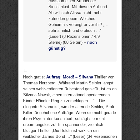
Alissa in einen Strudel der
Sinnlichkeit! Mit diesem Auf und
Ab will sich Alissa nicht mehr
zufrieden geben. Welches
Geheimnis verbirgt er vor ihr? „…
sehr sinnlich und erotisch …“
(Leser) (8 Rezensionen / 4,9
Sterne) (80 Seiten) –
noch
günstig?
Noch gratis:
Auftrag: Mord! – Silvana
Thriller von
Thomas Herzberg: „Während Martin Seibler längst
seinen wohlverdienten Ruhestand genießt, ist es an
Silvana Nowak, einen international operierenden
Kinder-Händler-Ring zu zerschlagen …“ – Die
elegante Silvana ist, wie der alternde Seibler, Profi-
Killer für gehobene Aufträge. Wenn sie nicht gerade
ihren Psychiater konsultiert, schlägt sie recht
erbarmungslos zu! Ein spannender, ziemlich
blutiger Thriller. „Die Heldin ist wirklich ein
weiblicher James Bond …“ (Leser) (34 Rezensionen