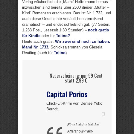
Verlag wöchentlich die „Mami“-Heftromane heraus –
inzwischen sind bereits über 2500 dieser „Mutter –
Kind“ Romanzen erschienen. Das ist Nr. 1.732, und
auch diese Geschichte verläuft herzzerreißend
dramatisch – und endet schließlich gut. (77 Seiten,
1.233 Pos., Lesezeit 1:30 Stunden) –
noch gratis
für Kindle
oder für
Tolino?
Heute auch gratis:
Wir zwei sind noch zu haben:
Mami Nr. 1733
, Schicksalsroman von Giesela
Reutling (auch für
Tolino
)
Neuerscheinung: nur 99 Cent
statt
2,99 €
Capital Porios
Chick-Lit-Krimi von Denise Yoko
Berndt
Eine Leiche bei der
Aftershow-Party