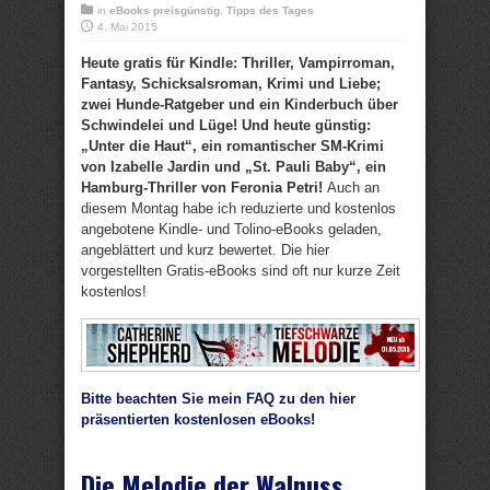
in
eBooks preisgünstig
,
Tipps des Tages
4. Mai 2015
Heute gratis für Kindle: Thriller, Vampirroman,
Fantasy, Schicksalsroman, Krimi und Liebe;
zwei Hunde-Ratgeber und ein Kinderbuch über
Schwindelei und Lüge! Und heute günstig:
„Unter die Haut“, ein romantischer SM-Krimi
von Izabelle Jardin und „St. Pauli Baby“, ein
Hamburg-Thriller von Feronia Petri!
Auch an
diesem Montag habe ich reduzierte und kostenlos
angebotene Kindle- und Tolino-eBooks geladen,
angeblättert und kurz bewertet. Die hier
vorgestellten Gratis-eBooks sind oft nur kurze Zeit
kostenlos!
Bitte beachten Sie mein FAQ zu den hier
präsentierten kostenlosen eBooks!
Die Melodie der Walnuss