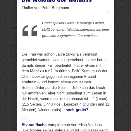
Thriller von Peter Bergmann
Chefinspektor Falks Ex-Kollege Lacher
stößt bei einem Waldspaziergang auf eine
grausam zugerichtete Frauenleiche …
Die Frau war schon Jahre zuvor als vermisst
gemeldet worden. Und ausgerechnet Lacher hatte
damals diesen Fall bearbeitet. Hat er etwas mit
dem Mord zu tun? Im dritten „Falk“ Krimi muss der
Chefinspektor gegen seinen eigenen Freund
ermitteln – und kommt einem grausamen
Serienmörder auf die Spur … „Ich kann das Buch
nur empfehlen, aber nicht unbedingt zum Lesen in
der Nacht, wenn man allein zuhause ist …“ (Leser)
(215 Seiten, 3.440 Pos., Lesezeit 4 Stunden und 11
Minuten) (wieder gratis) –
noch gratis?
Elviras Rache
Vampirroman von Elisa Vordano:
„Die Mörder seines Vaters sind tot und Niklas kehrt