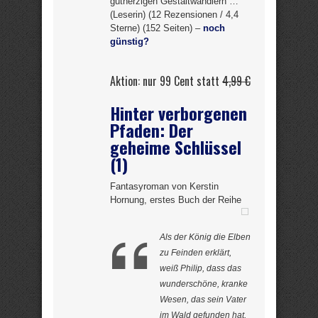
gutherzigen Gestaltwandlern …”
(Leserin) (12 Rezensionen / 4,4
Sterne) (152 Seiten) –
noch
günstig?
Aktion: nur 99 Cent statt
4,99 €
Hinter verborgenen
Pfaden: Der
geheime Schlüssel
(1)
Fantasyroman von Kerstin
Hornung, erstes Buch der Reihe
Als der König die Elben
zu Feinden erklärt,
weiß Philip, dass das
wunderschöne, kranke
Wesen, das sein Vater
im Wald gefunden hat,