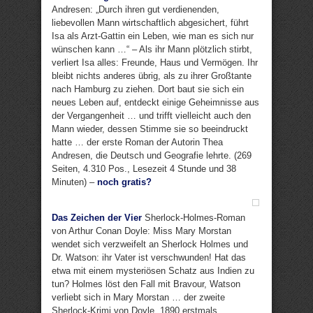
Andresen: „Durch ihren gut verdienenden,
liebevollen Mann wirtschaftlich abgesichert, führt
Isa als Arzt-Gattin ein Leben, wie man es sich nur
wünschen kann …“ – Als ihr Mann plötzlich stirbt,
verliert Isa alles: Freunde, Haus und Vermögen. Ihr
bleibt nichts anderes übrig, als zu ihrer Großtante
nach Hamburg zu ziehen. Dort baut sie sich ein
neues Leben auf, entdeckt einige Geheimnisse aus
der Vergangenheit … und trifft vielleicht auch den
Mann wieder, dessen Stimme sie so beeindruckt
hatte … der erste Roman der Autorin Thea
Andresen, die Deutsch und Geografie lehrte. (269
Seiten, 4.310 Pos., Lesezeit 4 Stunde und 38
Minuten) –
noch gratis?
Das Zeichen der Vier
Sherlock-Holmes-Roman
von Arthur Conan Doyle: Miss Mary Morstan
wendet sich verzweifelt an Sherlock Holmes und
Dr. Watson: ihr Vater ist verschwunden! Hat das
etwa mit einem mysteriösen Schatz aus Indien zu
tun? Holmes löst den Fall mit Bravour, Watson
verliebt sich in Mary Morstan … der zweite
Sherlock-Krimi von Doyle, 1890 erstmals