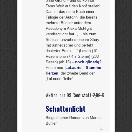
ohne Grund – und es könnte
Taras Welt auf den Kopf stellen!
Das ist das erste Buch einer
Trilogie der Autorin, die bereits
mehrere Bücher unter dem
Pseudonym Alexa McNight
veröffentlicht hat. „… bis zum
Schluss unvorhersehbare Story
mit ästhetischer und perfekt
dosierter Erotik …“ (Leser) (10
Rezensionen / 4,7 Sterne) (238
Seiten) (ab 16) –
noch günstig?
Heute neu:
LaLaurie – Stumme
Herzen
, der zweite Band der
„LaLaurie Reihe“!
Aktion: nur 99 Cent statt
2,99 €
Schattenlicht
Biografischer Roman von Martin
Bühler