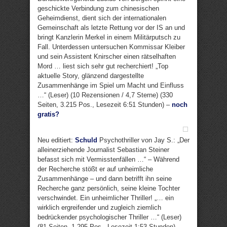
geschickte Verbindung zum chinesischen
Geheimdienst, dient sich der internationalen
Gemeinschaft als letzte Rettung vor der IS an und
bringt Kanzlerin Merkel in einem Militärputsch zu
Fall. Unterdessen untersuchen Kommissar Kleiber
und sein Assistent Knirscher einen rätselhaften
Mord … liest sich sehr gut recherchiert! „Top
aktuelle Story, glänzend dargestellte
Zusammenhänge im Spiel um Macht und Einfluss
…“ (Leser) (10 Rezensionen / 4,7 Sterne) (330
Seiten, 3.215 Pos., Lesezeit 6:51 Stunden) –
noch
gratis?
Neu editiert:
Schuld
Psychothriller von Jay S.: „Der
alleinerziehende Journalist Sebastian Steiner
befasst sich mit Vermisstenfällen …“ – Während
der Recherche stößt er auf unheimliche
Zusammenhänge – und dann betrifft ihn seine
Recherche ganz persönlich, seine kleine Tochter
verschwindet. Ein unheimlicher Thriller! „… ein
wirklich ergreifender und zugleich ziemlich
bedrückender psychologischer Thriller …“ (Leser)
(81 Seiten, 1.295 Pos., Lesezeit 1:53 Stunden) –