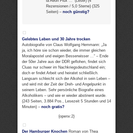
la Aeon Flux …“ (Leser) (4
Rezensionen / 5,0 Sterne) (325
Seiten) –
noch günstig?
Gelebtes Leben und 30 Jahre trocken
Autobiografie von Claus Wolfgang Hemmann: „Ja
ja, ich höre sie schon wieder, die immer gleichen
Moralapostel und ewigen Besserwisser …“ – Ende
der 50er Jahre aus der DDR geflohen, findet sich
Cluas nur schwer im Nachkriegsdeutschland ein;
doch er findet Arbeit und heiratet schließlich.
Langsam schleicht sich der Alkohol in sein Leben –
und wird mit der Zeit der Dreh- und Angelpunkt in
seinem Leben. Sehr persönliche Biografie eines
Alkoholikers – und wie er wieder abstinent wurde.
(243 Seiten, 3.884 Pos., Lesezeit 5 Stunden und 14
Minuten) –
noch gratis?
{openx:2}
Der Hamburger Knochen
Roman von Thea