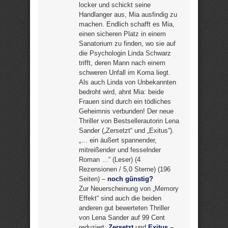
locker und schickt seine
Handlanger aus, Mia ausfindig zu
machen. Endlich schafft es Mia,
einen sicheren Platz in einem
Sanatorium zu finden, wo sie auf
die Psychologin Linda Schwarz
trifft, deren Mann nach einem
schweren Unfall im Koma liegt.
Als auch Linda von Unbekannten
bedroht wird, ahnt Mia: beide
Frauen sind durch ein tödliches
Geheimnis verbunden! Der neue
Thriller von Bestsellerautorin Lena
Sander („Zersetzt“ und „Exitus“).
„… ein äußert spannender,
mitreißender und fesselnder
Roman …“ (Leser) (4
Rezensionen / 5,0 Sterne) (196
Seiten) –
noch günstig?
Zur Neuerscheinung von „Memory
Effekt“ sind auch die beiden
anderen gut bewerteten Thriller
von Lena Sander auf 99 Cent
reduziert:
Zersetzt
und
Exitus –