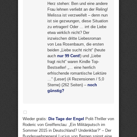
Herz stehen: Ben und eine andere
Frau lehnen verliebt an der Reling!
Melissa ist verzweifelt – denn nun
ist sie gezwungen, diese Situation
zu ertragen! Oder … irrt die Liebe
etwa wirklich nicht? Der
inzwischen dritte Liebesroman
von Lea Rosenbaum, die ersten
beiden „Liebe sucht nicht“ (heute
auch
nur 99 Cent!
) und „Liebe
fragt nicht“ waren Kindle Top-
Bestseller! „… eine herrlich
erfrischende romantische Lektüre
…“ (Leser) (4 Rezensionen / 5,0
Sterne) (262 Seiten) –
noch
günstig?
Wieder gratis:
Die Tage der Engel
Polit-Thriller von
Roderic von Greiffenclau: „Ein Militärputsch im
Sommer 2015 in Deutschland? Undenkbar?“ – Der
Bundeswehrgeneral Lucius von Bergen spinnt eine