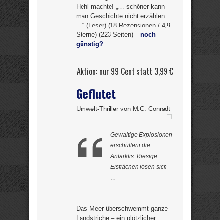
Hehl machte! „… schöner kann
man Geschichte nicht erzählen
…“ (Leser) (18 Rezensionen / 4,9
Sterne) (223 Seiten) –
noch
günstig?
Aktion: nur 99 Cent statt
3,99 €
Geflutet
Umwelt-Thriller von M.C. Conradt
Gewaltige Explosionen
erschüttern die
Antarktis. Riesige
Eisflächen lösen sich
…
Das Meer überschwemmt ganze
Landstriche – ein plötzlicher