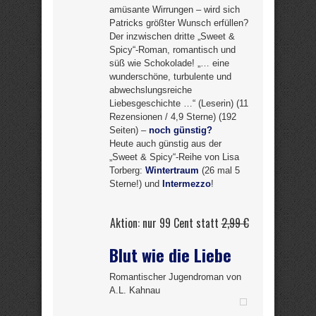
amüsante Wirrungen – wird sich
Patricks größter Wunsch erfüllen?
Der inzwischen dritte „Sweet &
Spicy“-Roman, romantisch und
süß wie Schokolade! „… eine
wunderschöne, turbulente und
abwechslungsreiche
Liebesgeschichte …“ (Leserin) (11
Rezensionen / 4,9 Sterne) (192
Seiten) –
noch günstig?
Heute auch günstig aus der
„Sweet & Spicy“-Reihe von Lisa
Torberg:
Wintertraum
(26 mal 5
Sterne!) und
Intermezzo
!
Aktion: nur 99 Cent statt
2,99 €
Blut wie die Liebe
Romantischer Jugendroman von
A.L. Kahnau