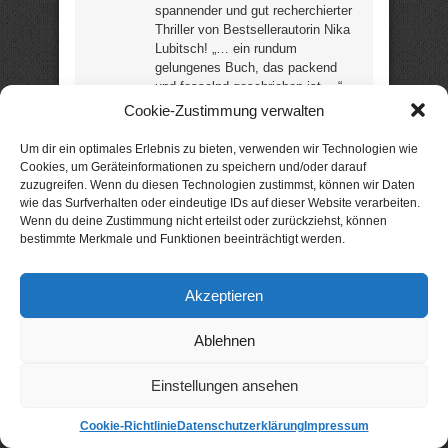
spannender und gut recherchierter
Thriller von Bestsellerautorin Nika
Lubitsch! „… ein rundum
gelungenes Buch, das packend
und fesselnd geschrieben ist …“
(Leser) (11 Rezensionen / 4,9
Cookie-Zustimmung verwalten
Sterne) (189 Seiten) –
noch
günstig?
Um dir ein optimales Erlebnis zu bieten, verwenden wir Technologien wie
Cookies, um Geräteinformationen zu speichern und/oder darauf
zuzugreifen. Wenn du diesen Technologien zustimmst, können wir Daten
Neuerscheinung: nur 99 Cent
wie das Surfverhalten oder eindeutige IDs auf dieser Website verarbeiten.
3,99 €
Wenn du deine Zustimmung nicht erteilst oder zurückziehst, können
bestimmte Merkmale und Funktionen beeinträchtigt werden.
Soul Surfing: Marla
und Jesse
Akzeptieren
Romantic Thriller von Lita Harris
Ablehnen
Wie weit würdest du
Einstellungen ansehen
gehen, um für deine
Liebe zu kämpfen?
Cookie-Richtlinie
Datenschutzerklärung
Impressum