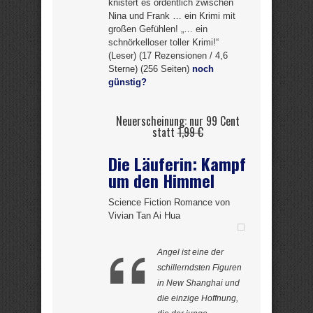
knistert es ordentlich zwischen
Nina und Frank … ein Krimi mit
großen Gefühlen! „… ein
schnörkelloser toller Krimi!“
(Leser) (17 Rezensionen / 4,6
Sterne) (256 Seiten)
noch
günstig?
Neuerscheinung: nur 99 Cent
statt
1,99 €
Die Läuferin: Kampf
um den Himmel
Science Fiction Romance von
Vivian Tan Ai Hua
Angel ist eine der
schillerndsten Figuren
in New Shanghai und
die einzige Hoffnung,