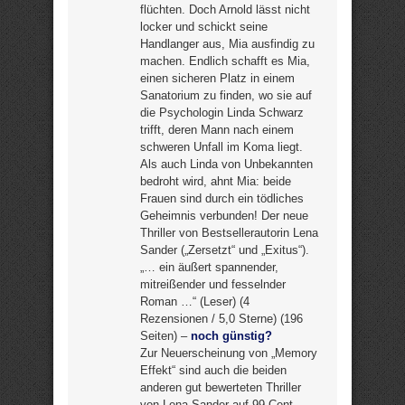
flüchten. Doch Arnold lässt nicht
locker und schickt seine
Handlanger aus, Mia ausfindig zu
machen. Endlich schafft es Mia,
einen sicheren Platz in einem
Sanatorium zu finden, wo sie auf
die Psychologin Linda Schwarz
trifft, deren Mann nach einem
schweren Unfall im Koma liegt.
Als auch Linda von Unbekannten
bedroht wird, ahnt Mia: beide
Frauen sind durch ein tödliches
Geheimnis verbunden! Der neue
Thriller von Bestsellerautorin Lena
Sander („Zersetzt“ und „Exitus“).
„… ein äußert spannender,
mitreißender und fesselnder
Roman …“ (Leser) (4
Rezensionen / 5,0 Sterne) (196
Seiten) –
noch günstig?
Zur Neuerscheinung von „Memory
Effekt“ sind auch die beiden
anderen gut bewerteten Thriller
von Lena Sander auf 99 Cent