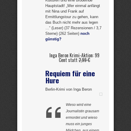
Kulturen und eine brodelnde
Hauptstadt! „Wer einmal anfängt
mit Nina und Frank auf
Ermittlungstour zu gehen, kann
das Buch nicht mehr aus legen
…“ (Leser) (37 Rezensionen / 3,7
Sterne) (262 Seiten)
noch
günstig?
Inga Beron Krimi-Aktion: 99
Cent statt
2,99 €
Requiem für eine
Hure
Berlin-Krimi von Inga Beron
Wieso wird eine
Journalistin grausam
ermordet und wieso
muss ein junges
Mädchen, aus einem