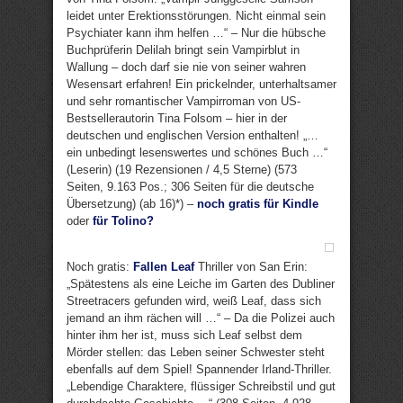
leidet unter Erektionsstörungen. Nicht einmal sein
Psychiater kann ihm helfen …“ – Nur die hübsche
Buchprüferin Delilah bringt sein Vampirblut in
Wallung – doch darf sie nie von seiner wahren
Wesensart erfahren! Ein prickelnder, unterhaltsamer
und sehr romantischer Vampirroman von US-
Bestsellerautorin Tina Folsom – hier in der
deutschen und englischen Version enthalten! „…
ein unbedingt lesenswertes und schönes Buch …“
(Leserin) (19 Rezensionen / 4,5 Sterne) (573
Seiten, 9.163 Pos.; 306 Seiten für die deutsche
Übersetzung) (ab 16)*) –
noch gratis für Kindle
oder
für Tolino?
Noch gratis:
Fallen Leaf
Thriller von San Erin:
„Spätestens als eine Leiche im Garten des Dubliner
Streetracers gefunden wird, weiß Leaf, dass sich
jemand an ihm rächen will …“ – Da die Polizei auch
hinter ihm her ist, muss sich Leaf selbst dem
Mörder stellen: das Leben seiner Schwester steht
ebenfalls auf dem Spiel! Spannender Irland-Thriller.
„Lebendige Charaktere, flüssiger Schreibstil und gut