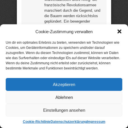
französische Revolutionsarmee
marschiert durch die Gegend, und
die Bauern werden rücksichtslos
geplündert. Ein bewegender
Roman, der zeigt, wie die
Cookie-Zustimmung verwalten
Menschen dieser Zeit Hunger und
Not durch Glaube, Liebe und
Um dir ein optimales Erlebnis zu bieten, verwenden wir Technologien wie
Hoffnung ertrugen. „Meine
Cookies, um Geräteinformationen zu speichern und/oder darauf
Lesehighlight in der Kategorie
zuzugreifen. Wenn du diesen Technologien zustimmst, können wir Daten
„historische Romane“ für das Jahr
wie das Surfverhalten oder eindeutige IDs auf dieser Website verarbeiten.
2014 und eine absolute
Wenn du deine Zustimmung nicht erteilst oder zurückziehst, können
Leseempfehlung!“ (Leserin) (34
bestimmte Merkmale und Funktionen beeinträchtigt werden.
Rezensionen / 4,5 Sterne) (366
Seiten) –
noch günstig für
Kindle
oder
für Tolino?
Akzeptieren
Neuerscheinung: nur 99
Ablehnen
Cent statt
3,99 €
Einstellungen ansehen
Mord im 4. Haus
Cookie-Richtlinie
Datenschutzerklärung
Impressum
Thriller von Nika Lubitsch