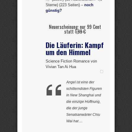
Sterne) (223 Seiten) –
noch
günstig?
Neuerscheinung: nur 99 Cent
statt
1,99 €
Die Läuferin: Kampf
um den Himmel
Science Fiction Romance von
Vivian Tan Ai Hua
Angel ist eine der
schillerndsten Figuren
in New Shanghai und
die einzige Hoffnung,
die der junge
Senatsanwärter Chiu
Wai hat …