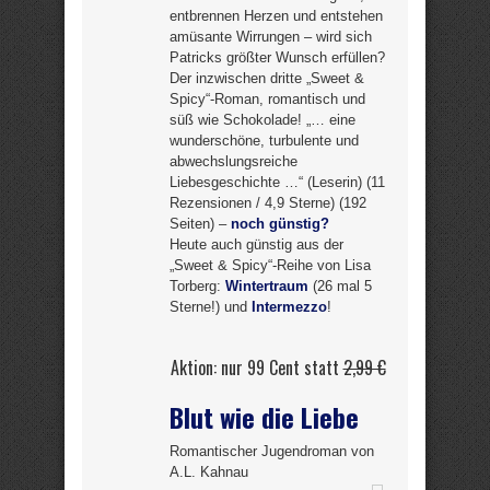
entbrennen Herzen und entstehen
amüsante Wirrungen – wird sich
Patricks größter Wunsch erfüllen?
Der inzwischen dritte „Sweet &
Spicy“-Roman, romantisch und
süß wie Schokolade! „… eine
wunderschöne, turbulente und
abwechslungsreiche
Liebesgeschichte …“ (Leserin) (11
Rezensionen / 4,9 Sterne) (192
Seiten) –
noch günstig?
Heute auch günstig aus der
„Sweet & Spicy“-Reihe von Lisa
Torberg:
Wintertraum
(26 mal 5
Sterne!) und
Intermezzo
!
Aktion: nur 99 Cent statt
2,99 €
Blut wie die Liebe
Romantischer Jugendroman von
A.L. Kahnau