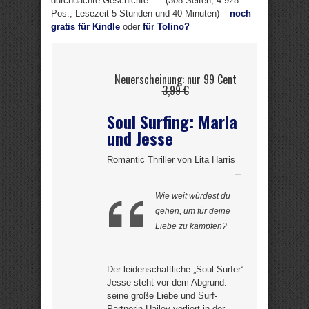
durchdachte Geschichte …“ (308 Seiten, 4.928
Pos., Lesezeit 5 Stunden und 40 Minuten) –
noch
gratis für Kindle
oder
für Tolino?
Neuerscheinung: nur 99 Cent
3,99 €
Soul Surfing: Marla
und Jesse
Romantic Thriller von Lita Harris
Wie weit würdest du
gehen, um für deine
Liebe zu kämpfen?
Der leidenschaftliche „Soul Surfer“
Jesse steht vor dem Abgrund:
seine große Liebe und Surf-
Partnerin Hailey verliert in der