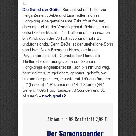
Die Gunst der Götter
Romantischer Thriller von
Helga Zeiner: „BeBe und Lisa wollen sich in
Hongkong eine gemeinsame Zukunft aufbauen,
doch die Fehler der Vergangenheit rächen sich mit
entsetzlicher Macht …“ – BeBe und Lisa erwarten
ein Kind; doch die Verhältnisse sind mehr als
undurchsichtig. Denn BeBe ist der uneheliche Sohn
von Lisas Noch-Ehemann Henry, der in der
Psychiatrie einsitzt. Dramatischer Romantic
Thriller, der stimmungsvoll in der Szenerie
Hongkongs eingearbeitet ist. „Ich bin hin und weg,
habe gelitten, mitgefiebert, gebangt, gehofft, war
hin und her gerissen, musste mit Tränen kämpfen
…“ (Leserin) (4 Rezensionen / 4,8 Sterne) (444
Seiten, 7.096 Pos., Lesezeit 8 Stunden und 31
Minuten) –
noch gratis?
Aktion: nur 99 Cent statt
2,99 €
Der Samenspender