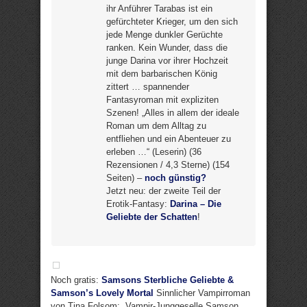
ihr Anführer Tarabas ist ein
gefürchteter Krieger, um den sich
jede Menge dunkler Gerüchte
ranken. Kein Wunder, dass die
junge Darina vor ihrer Hochzeit
mit dem barbarischen König
zittert … spannender
Fantasyroman mit expliziten
Szenen! „Alles in allem der ideale
Roman um dem Alltag zu
entfliehen und ein Abenteuer zu
erleben …“ (Leserin) (36
Rezensionen / 4,3 Sterne) (154
Seiten) –
noch günstig?
Jetzt neu: der zweite Teil der
Erotik-Fantasy:
Darina – Die
Geliebte der Schatten
!
Noch gratis:
Samsons Sterbliche Geliebte &
Samson’s Lovely Mortal
Sinnlicher Vampirroman
von Tina Folsom: „Vampir-Junggeselle Samson