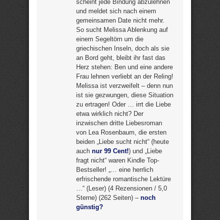
scheint jede Bindung abzulehnen
und meldet sich nach einem
gemeinsamen Date nicht mehr.
So sucht Melissa Ablenkung auf
einem Segeltörn um die
griechischen Inseln, doch als sie
an Bord geht, bleibt ihr fast das
Herz stehen: Ben und eine andere
Frau lehnen verliebt an der Reling!
Melissa ist verzweifelt – denn nun
ist sie gezwungen, diese Situation
zu ertragen! Oder … irrt die Liebe
etwa wirklich nicht? Der
inzwischen dritte Liebesroman
von Lea Rosenbaum, die ersten
beiden „Liebe sucht nicht“ (heute
auch
nur 99 Cent!
) und „Liebe
fragt nicht“ waren Kindle Top-
Bestseller! „… eine herrlich
erfrischende romantische Lektüre
…“ (Leser) (4 Rezensionen / 5,0
Sterne) (262 Seiten) –
noch
günstig?