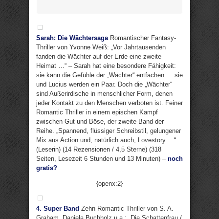
Sarah: Die Wächtersaga
Romantischer Fantasy-
Thriller von Yvonne Weiß: „Vor Jahrtausenden
fanden die Wächter auf der Erde eine zweite
Heimat …“ – Sarah hat eine besondere Fähigkeit:
sie kann die Gefühle der „Wächter“ entfachen … sie
und Lucius werden ein Paar. Doch die „Wächter“
sind Außerirdische in menschlicher Form, denen
jeder Kontakt zu den Menschen verboten ist. Feiner
Romantic Thriller in einem epischen Kampf
zwischen Gut und Böse, der zweite Band der
Reihe. „Spannend, flüssiger Schreibstil, gelungener
Mix aus Action und, natürlich auch, Lovestory …“
(Leserin) (14 Rezensionen / 4,5 Sterne) (318
Seiten, Lesezeit 6 Stunden und 13 Minuten) –
noch
gratis?
{openx:2}
4. Super Band
Zehn Romantic Thriller von S. A.
Graham, Daniela Buchholz u.a.: „Die Schattenfrau /