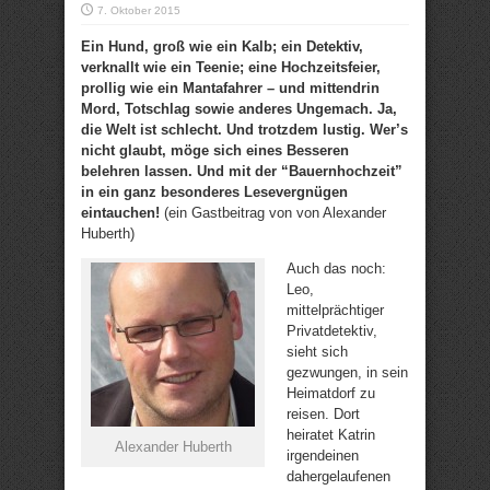
7. Oktober 2015
Ein Hund, groß wie ein Kalb; ein Detektiv,
verknallt wie ein Teenie; eine Hochzeitsfeier,
prollig wie ein Mantafahrer – und mittendrin
Mord, Totschlag sowie anderes Ungemach. Ja,
die Welt ist schlecht. Und trotzdem lustig. Wer’s
nicht glaubt, möge sich eines Besseren
belehren lassen. Und mit der “Bauernhochzeit”
in ein ganz besonderes Lesevergnügen
eintauchen!
(ein Gastbeitrag von von Alexander
Huberth)
Auch das noch:
Leo,
mittelprächtiger
Privatdetektiv,
sieht sich
gezwungen, in sein
Heimatdorf zu
reisen. Dort
heiratet Katrin
Alexander Huberth
irgendeinen
dahergelaufenen