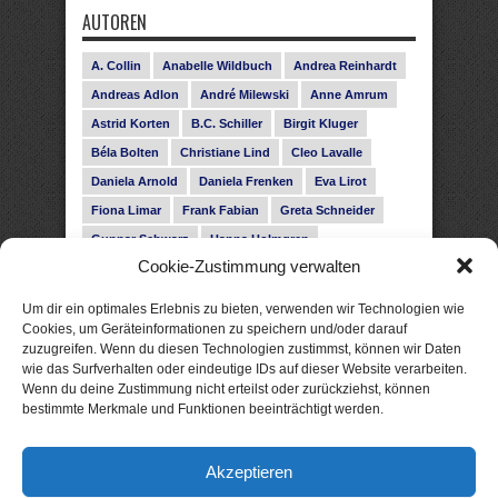
AUTOREN
A. Collin
Anabelle Wildbuch
Andrea Reinhardt
Andreas Adlon
André Milewski
Anne Amrum
Astrid Korten
B.C. Schiller
Birgit Kluger
Béla Bolten
Christiane Lind
Cleo Lavalle
Daniela Arnold
Daniela Frenken
Eva Lirot
Fiona Limar
Frank Fabian
Greta Schneider
Gunnar Schwarz
Hanna Holmgren
Cookie-Zustimmung verwalten
Heike Fröhling
Ina Glahe
Ivo Pala
J. Vellguth
Josefine Weiss
Karolyn Ciseau
Leander Rose
Um dir ein optimales Erlebnis zu bieten, verwenden wir Technologien wie
Leonie Haubrich
Lilly Labord
Livia Pipes
Cookies, um Geräteinformationen zu speichern und/oder darauf
zuzugreifen. Wenn du diesen Technologien zustimmst, können wir Daten
Malin Blunk
Marcus Hünnebeck
Martin Krist
wie das Surfverhalten oder eindeutige IDs auf dieser Website verarbeiten.
Melisa Schwermer
Nele Bruun
Nika Lubitsch
Wenn du deine Zustimmung nicht erteilst oder zurückziehst, können
bestimmte Merkmale und Funktionen beeinträchtigt werden.
Noah Fitz
Nora Amelie
René Junge
Rose Snow
Roxann Hill
Sigrid Konopatzki
Akzeptieren
Silke Nowak
Subina Giuletti
Timo Leibig