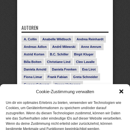
AUTOREN
A. Collin
Anabelle Wildbuch
Andrea Reinhardt
Andreas Adlon
André Milewski
Anne Amrum
Astrid Korten
B.C. Schiller
Birgit Kluger
Béla Bolten
Christiane Lind
Cleo Lavalle
Daniela Arnold
Daniela Frenken
Eva Lirot
Fiona Limar
Frank Fabian
Greta Schneider
Gunnar Schwarz
Hanna Holmgren
Cookie-Zustimmung verwalten
Heike Fröhling
Ina Glahe
Ivo Pala
J. Vellguth
Josefine Weiss
Karolyn Ciseau
Leander Rose
Um dir ein optimales Erlebnis zu bieten, verwenden wir Technologien wie
Leonie Haubrich
Lilly Labord
Livia Pipes
Cookies, um Geräteinformationen zu speichern und/oder darauf
zuzugreifen. Wenn du diesen Technologien zustimmst, können wir Daten
Malin Blunk
Marcus Hünnebeck
Martin Krist
wie das Surfverhalten oder eindeutige IDs auf dieser Website verarbeiten.
Melisa Schwermer
Nele Bruun
Nika Lubitsch
Wenn du deine Zustimmung nicht erteilst oder zurückziehst, können
bestimmte Merkmale und Funktionen beeinträchtigt werden.
Noah Fitz
Nora Amelie
René Junge