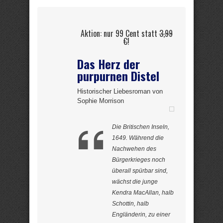
Aktion: nur 99 Cent statt
3,99
€
!
Das Herz der
purpurnen Distel
Historischer Liebesroman von
Sophie Morrison
Die Britischen Inseln,
1649. Während die
Nachwehen des
Bürgerkrieges noch
überall spürbar sind,
wächst die junge
Kendra MacAllan, halb
Schottin, halb
Engländerin, zu einer