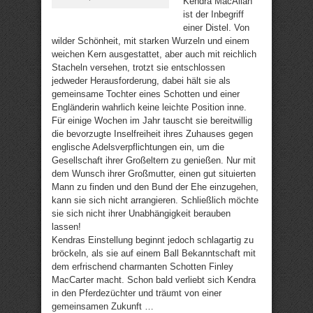
Kendra MacAllan
ist der Inbegriff
einer Distel. Von
wilder Schönheit, mit starken Wurzeln und einem
weichen Kern ausgestattet, aber auch mit reichlich
Stacheln versehen, trotzt sie entschlossen
jedweder Herausforderung, dabei hält sie als
gemeinsame Tochter eines Schotten und einer
Engländerin wahrlich keine leichte Position inne.
Für einige Wochen im Jahr tauscht sie bereitwillig
die bevorzugte Inselfreiheit ihres Zuhauses gegen
englische Adelsverpflichtungen ein, um die
Gesellschaft ihrer Großeltern zu genießen. Nur mit
dem Wunsch ihrer Großmutter, einen gut situierten
Mann zu finden und den Bund der Ehe einzugehen,
kann sie sich nicht arrangieren. Schließlich möchte
sie sich nicht ihrer Unabhängigkeit berauben
lassen!
Kendras Einstellung beginnt jedoch schlagartig zu
bröckeln, als sie auf einem Ball Bekanntschaft mit
dem erfrischend charmanten Schotten Finley
MacCarter macht. Schon bald verliebt sich Kendra
in den Pferdezüchter und träumt von einer
gemeinsamen Zukunft …