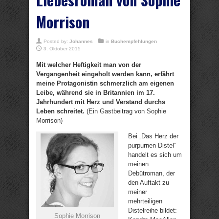
Morrison
Posted by:
Johannes
in
Buchempfehlungen
3. Oktober 2015
Mit welcher Heftigkeit man von der
Vergangenheit eingeholt werden kann, erfährt
meine Protagonistin schmerzlich am eigenen
Leibe, während sie in Britannien im 17.
Jahrhundert mit Herz und Verstand durchs
Leben schreitet.
(Ein Gastbeitrag von Sophie
Morrison)
Bei „Das Herz der
purpurnen Distel“
handelt es sich um
meinen
Debütroman, der
den Auftakt zu
meiner
mehrteiligen
Distelreihe bildet:
Sophie Morrison