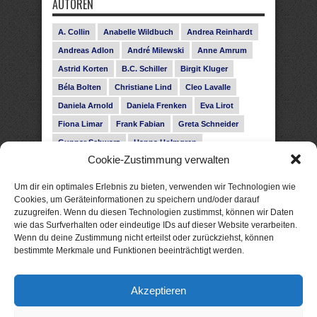
AUTOREN
A. Collin
Anabelle Wildbuch
Andrea Reinhardt
Andreas Adlon
André Milewski
Anne Amrum
Astrid Korten
B.C. Schiller
Birgit Kluger
Béla Bolten
Christiane Lind
Cleo Lavalle
Daniela Arnold
Daniela Frenken
Eva Lirot
Fiona Limar
Frank Fabian
Greta Schneider
Gunnar Schwarz
Hanna Holmgren
Cookie-Zustimmung verwalten
Heike Fröhling
Ina Glahe
Ivo Pala
J. Vellguth
Josefine Weiss
Karolyn Ciseau
Leander Rose
Um dir ein optimales Erlebnis zu bieten, verwenden wir Technologien wie
Leonie Haubrich
Lilly Labord
Livia Pipes
Cookies, um Geräteinformationen zu speichern und/oder darauf
zuzugreifen. Wenn du diesen Technologien zustimmst, können wir Daten
Malin Blunk
Marcus Hünnebeck
Martin Krist
wie das Surfverhalten oder eindeutige IDs auf dieser Website verarbeiten.
Melisa Schwermer
Nele Bruun
Nika Lubitsch
Wenn du deine Zustimmung nicht erteilst oder zurückziehst, können
bestimmte Merkmale und Funktionen beeinträchtigt werden.
Noah Fitz
Nora Amelie
René Junge
Rose Snow
Roxann Hill
Sigrid Konopatzki
Akzeptieren
Silke Nowak
Subina Giuletti
Timo Leibig