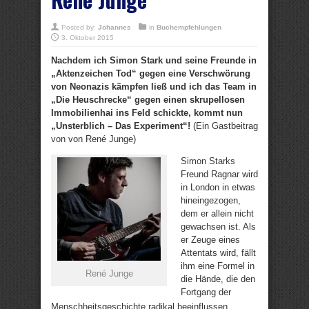
Posted by:
Johannes
in
Buchempfehlungen
3. Oktober 2015
Nachdem ich Simon Stark und seine Freunde in
„Aktenzeichen Tod“ gegen eine Verschwörung
von Neonazis kämpfen ließ und ich das Team in
„Die Heuschrecke“ gegen einen skrupellosen
Immobilienhai ins Feld schickte, kommt nun
„Unsterblich – Das Experiment“!
(Ein Gastbeitrag
von von René Junge)
Simon Starks
Freund Ragnar wird
in London in etwas
hineingezogen,
dem er allein nicht
gewachsen ist. Als
er Zeuge eines
Attentats wird, fällt
ihm eine Formel in
René Junge
die Hände, die den
Fortgang der
Menschheitsgeschichte radikal beeinflussen