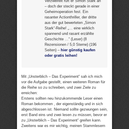
Verzweifelt ruft er Simon Stark an
– doch der steckt gerade in einer
Geheimoperation fest. Ein
rasanter Actionthriller, der dritte
aus der gut bewerteten „Simon
Stark“-Reihe! „… eine wirklich
spannend und rasant erzählte
Geschichte …“ (Leser) (8
Rezensionen / 5,0 Sterne) (196
Seiten) –
hier günstig kaufen
oder gratis leihen!
Mit „Unsterblich – Das Experiment“ sah ich mich
vor die Aufgabe gestellt, einen weiteren Roman für
die Reihe so zu schreiben, und zwei Ziele zu
erreichen:
Erstens sollten neu hinzukommende Leser einen
Roman bekommen , der eigenständig und in sich
abgeschlossen ist. Niemand sollte gezwungen sein,
erst Band eins und zwei lesen zu müssen, bevor er
zu „Unsterblich – Das Experiment“ greifen kann.
Zweitens war es mir wichtig, meinen Stammlesern