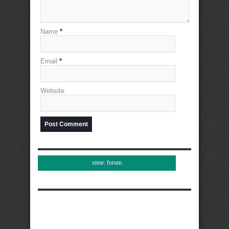
Name
*
Email
*
Website
xtme: forum