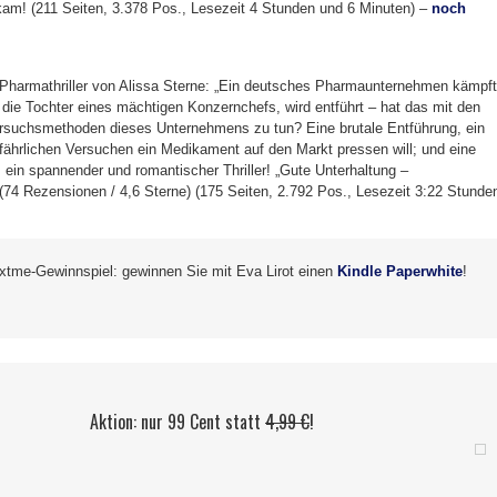
kam! (211 Seiten, 3.378 Pos., Lesezeit 4 Stunden und 6 Minuten) –
noch
Pharmathriller von Alissa Sterne: „Ein deutsches Pharmaunternehmen kämpft
die Tochter eines mächtigen Konzernchefs, wird entführt – hat das mit den
suchsmethoden dieses Unternehmens zu tun? Eine brutale Entführung, ein
ährlichen Versuchen ein Medikament auf den Markt pressen will; und eine
… ein spannender und romantischer Thriller! „Gute Unterhaltung –
 (74 Rezensionen / 4,6 Sterne) (175 Seiten, 2.792 Pos., Lesezeit 3:22 Stunde
 xtme-Gewinnspiel: gewinnen Sie mit Eva Lirot einen
Kindle Paperwhite
!
Aktion: nur 99 Cent statt
4,99 €
!