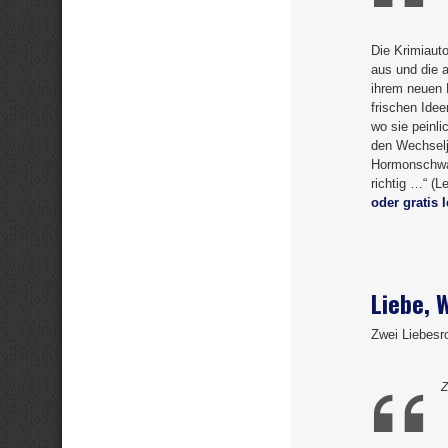
Die Krimiauto
aus und die a
ihrem neuen 
frischen Idee
wo sie peinl
den Wechselj
Hormonschwank
richtig …“ (L
oder gratis 
Liebe, 
Zwei Liebes
Z