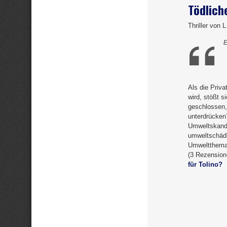
Tödlich
Thriller von L
E
Als die Priva
wird, stößt 
geschlossen,
unterdrücken
Umweltskandal
umweltschädli
Umweltthema 
(3 Rezensione
für Tolino?