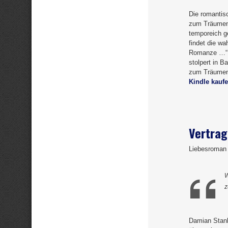
Die romantis
zum Träumen 
temporeich g
findet die wa
Romanze …“ (
stolpert in 
zum Träumen 
Kindle kaufe
Vertrag
Liebesroman 
W
z
Damian Stanh