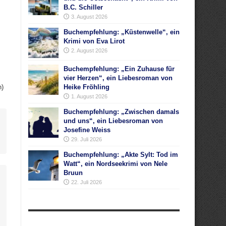
B.C. Schiller
3. August 2026
Buchempfehlung: „Küstenwelle“, ein
Krimi von Eva Lirot
2. August 2026
Buchempfehlung: „Ein Zuhause für
vier Herzen“, ein Liebesroman von
n)
Heike Fröhling
1. August 2026
Buchempfehlung: „Zwischen damals
und uns“, ein Liebesroman von
Josefine Weiss
29. Juli 2026
Buchempfehlung: „Akte Sylt: Tod im
Watt“, ein Nordseekrimi von Nele
Bruun
22. Juli 2026