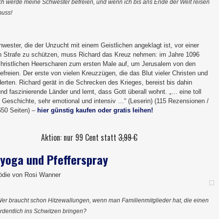
ch werde meine Schwester befreien, und wenn ich bis ans Ende der Welt reisen
uss!
ester, die der Unzucht mit einem Geistlichen angeklagt ist, vor einer
n Strafe zu schützen, muss Richard das Kreuz nehmen: im Jahre 1096
christlichen Heerscharen zum ersten Male auf, um Jerusalem von den
efreien. Der erste von vielen Kreuzzügen, die das Blut vieler Christen und
rten. Richard gerät in die Schrecken des Krieges, bereist bis dahin
d faszinierende Länder und lernt, dass Gott überall wohnt. „… eine toll
 Geschichte, sehr emotional und intensiv …“ (Leserin) (115 Rezensionen /
650 Seiten) –
hier günstig kaufen oder gratis leihen!
Aktion: nur 99 Cent statt
3,99 €
yoga und Pfefferspray
ödie von Rosi Wanner
er braucht schon Hitzewallungen, wenn man Familienmitglieder hat, die einen
rdentlich ins Schwitzen bringen?