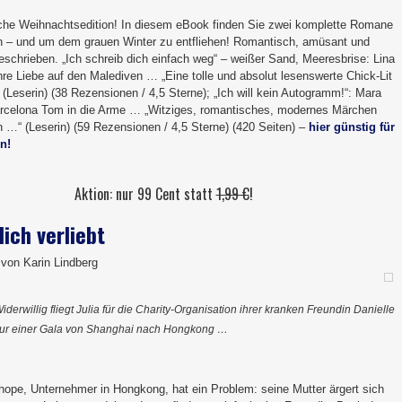
che Weihnachtsedition! In diesem eBook finden Sie zwei komplette Romane
– und um dem grauen Winter zu entfliehen! Romantisch, amüsant und
eschrieben. „Ich schreib dich einfach weg“ – weißer Sand, Meeresbrise: Lina
hre Liebe auf den Malediven … „Eine tolle und absolut lesenswerte Chick-Lit
Leserin) (38 Rezensionen / 4,5 Sterne); „Ich will kein Autogramm!“: Mara
Barcelona Tom in die Arme … „Witziges, romantisches, modernes Märchen
…“ (Leserin) (59 Rezensionen / 4,5 Sterne) (420 Seiten) –
hier günstig für
n!
Aktion: nur 99 Cent statt
1,99 €
!
lich verliebt
von Karin Lindberg
iderwillig fliegt Julia für die Charity-Organisation ihrer kranken Freundin Danielle
ur einer Gala von Shanghai nach Hongkong …
ope, Unternehmer in Hongkong, hat ein Problem: seine Mutter ärgert sich