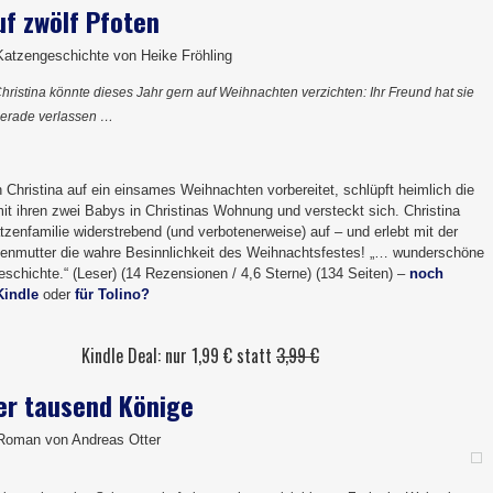
uf zwölf Pfoten
atzengeschichte von Heike Fröhling
hristina könnte dieses Jahr gern auf Weihnachten verzichten: Ihr Freund hat sie
erade verlassen …
Christina auf ein einsames Weihnachten vorbereitet, schlüpft heimlich die
it ihren zwei Babys in Christinas Wohnung und versteckt sich. Christina
zenfamilie widerstrebend (und verbotenerweise) auf – und erlebt mit der
enmutter die wahre Besinnlichkeit des Weihnachtsfestes! „… wunderschöne
schichte.“ (Leser) (14 Rezensionen / 4,6 Sterne) (134 Seiten) –
noch
Kindle
oder
für Tolino?
Kindle Deal: nur 1,99 € statt
3,99 €
er tausend Könige
 Roman von Andreas Otter