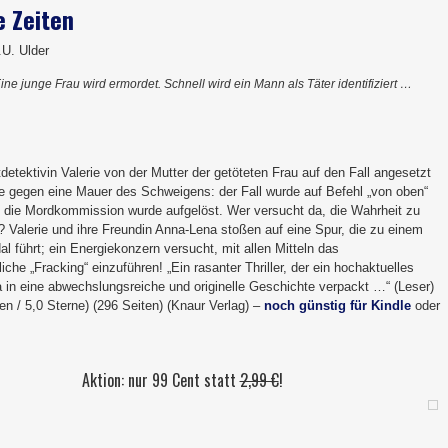
e Zeiten
.U. Ulder
ine junge Frau wird ermordet. Schnell wird ein Mann als Täter identifiziert …
tdetektivin Valerie von der Mutter der getöteten Frau auf den Fall angesetzt
sie gegen eine Mauer des Schweigens: der Fall wurde auf Befehl „von oben“
 die Mordkommission wurde aufgelöst. Wer versucht da, die Wahrheit zu
? Valerie und ihre Freundin Anna-Lena stoßen auf eine Spur, die zu einem
 führt; ein Energiekonzern versucht, mit allen Mitteln das
che „Fracking“ einzuführen! „Ein rasanter Thriller, der ein hochaktuelles
in eine abwechslungsreiche und originelle Geschichte verpackt …“ (Leser)
n / 5,0 Sterne) (296 Seiten) (Knaur Verlag) –
noch günstig für Kindle
oder
Aktion: nur 99 Cent statt
2,99 €
!