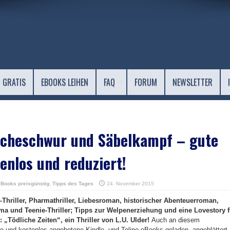
 GRATIS
EBOOKS LEIHEN
FAQ
FORUM
NEWSLETTER
acheschwur und Säbelkampf – gute
enlos und reduziert!
eBooks preisgünstig
,
Tipps des Tages
24. November 2015
t-Thriller, Pharmathriller, Liebesroman, historischer Abenteuerroman,
ama und Teenie-Thriller; Tipps zur Welpenerziehung und eine Lovestory f
 „Tödliche Zeiten“, ein Thriller von L.U. Ulder!
Auch an diesem
te und kostenlos angebotene Kindle- und Tolino-eBooks geladen, angeblättert