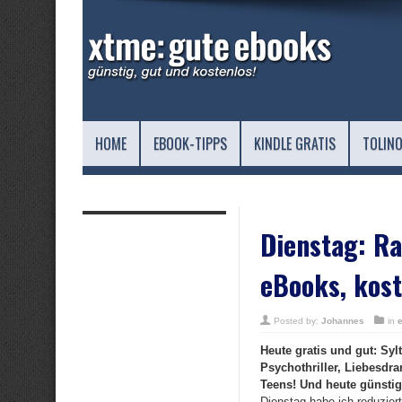
HOME
EBOOK-TIPPS
KINDLE GRATIS
TOLINO
Dienstag: R
eBooks, kost
Posted by:
Johannes
in
Heute gratis und gut: Syl
Psychothriller, Liebesdr
Teens! Und heute günstig:
Dienstag habe ich reduzier