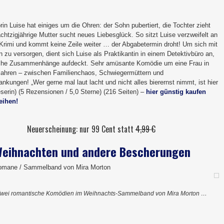
rin Luise hat einiges um die Ohren: der Sohn pubertiert, die Tochter zieht
chtzigjährige Mutter sucht neues Liebesglück. So sitzt Luise verzweifelt an
Krimi und kommt keine Zeile weiter … der Abgabetermin droht! Um sich mit
n zu versorgen, dient sich Luise als Praktikantin in einem Detektivbüro an,
iche Zusammenhänge aufdeckt. Sehr amüsante Komödie um eine Frau in
ahren – zwischen Familienchaos, Schwiegermüttern und
ungen! „Wer gerne mal laut lacht und nicht alles bierernst nimmt, ist hier
eserin) (5 Rezensionen / 5,0 Sterne) (216 Seiten) –
hier günstig kaufen
leihen!
Neuerscheinung: nur 99 Cent statt
4,99 €
Weihnachten und andere Bescherungen
romane / Sammelband von Mira Morton
wei romantische Komödien im Weihnachts-Sammelband von Mira Morton …