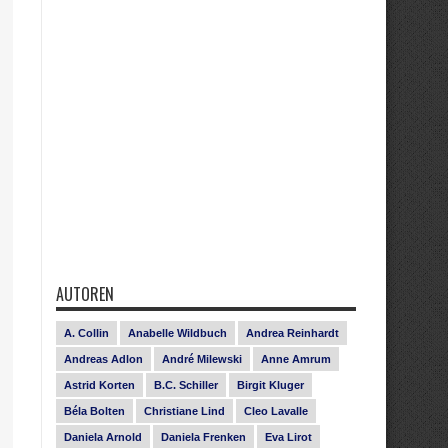
AUTOREN
A. Collin
Anabelle Wildbuch
Andrea Reinhardt
Andreas Adlon
André Milewski
Anne Amrum
Astrid Korten
B.C. Schiller
Birgit Kluger
Béla Bolten
Christiane Lind
Cleo Lavalle
Daniela Arnold
Daniela Frenken
Eva Lirot