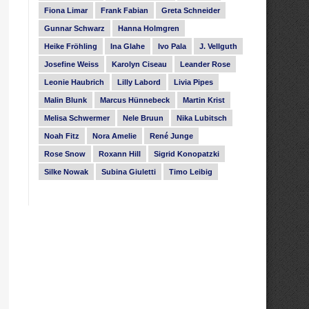
Fiona Limar
Frank Fabian
Greta Schneider
Gunnar Schwarz
Hanna Holmgren
Heike Fröhling
Ina Glahe
Ivo Pala
J. Vellguth
Josefine Weiss
Karolyn Ciseau
Leander Rose
Leonie Haubrich
Lilly Labord
Livia Pipes
Malin Blunk
Marcus Hünnebeck
Martin Krist
Melisa Schwermer
Nele Bruun
Nika Lubitsch
Noah Fitz
Nora Amelie
René Junge
Rose Snow
Roxann Hill
Sigrid Konopatzki
Silke Nowak
Subina Giuletti
Timo Leibig