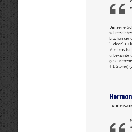
I
m
Um seine Schw
schreckliche
brachen die 
“Heiden” zu b
Moslems forde
unbekannte un
geschriebene
4,1 Sterne) (
Hormon
Familienkom
W
o