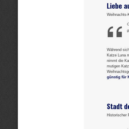
Liebe a
Weihnachts-K
C
g
Während sich 
Katze Luna m
nimmt die Kat
mutigen Katz
Weihnachtsge
günstig für 
Stadt d
Historischer