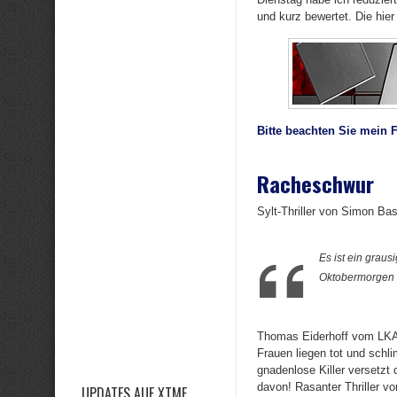
und kurz bewertet. Die hier
Bitte beachten Sie mein 
Racheschwur
Sylt-Thriller von Simon Ba
Es ist ein grau
Oktobermorgen 
Thomas Eiderhoff vom LKA S
Frauen liegen tot und schl
gnadenlose Killer versetzt
davon! Rasanter Thriller v
UPDATES AUF XTME