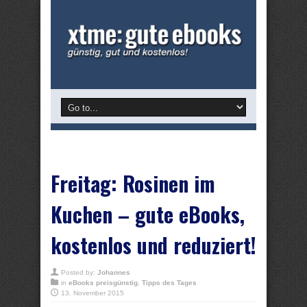
Freitag: Rosinen im
Kuchen – gute eBooks,
kostenlos und reduziert!
Posted by:
Johannes
in
eBooks preisgünstig
,
Tipps des Tages
13. November 2015