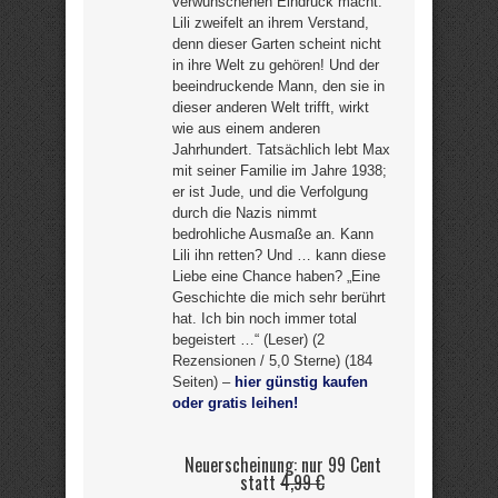
verwunschenen Eindruck macht.
Lili zweifelt an ihrem Verstand,
denn dieser Garten scheint nicht
in ihre Welt zu gehören! Und der
beeindruckende Mann, den sie in
dieser anderen Welt trifft, wirkt
wie aus einem anderen
Jahrhundert. Tatsächlich lebt Max
mit seiner Familie im Jahre 1938;
er ist Jude, und die Verfolgung
durch die Nazis nimmt
bedrohliche Ausmaße an. Kann
Lili ihn retten? Und … kann diese
Liebe eine Chance haben? „Eine
Geschichte die mich sehr berührt
hat. Ich bin noch immer total
begeistert …“ (Leser) (2
Rezensionen / 5,0 Sterne) (184
Seiten) –
hier günstig kaufen
oder gratis leihen!
Neuerscheinung: nur 99 Cent
statt
4,99 €