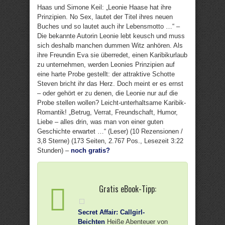
Haas und Simone Keil: „Leonie Haase hat ihre
Prinzipien. No Sex, lautet der Titel ihres neuen
Buches und so lautet auch ihr Lebensmotto …“ –
Die bekannte Autorin Leonie lebt keusch und muss
sich deshalb manchen dummen Witz anhören. Als
ihre Freundin Eva sie überredet, einen Karibikurlaub
zu unternehmen, werden Leonies Prinzipien auf
eine harte Probe gestellt: der attraktive Schotte
Steven bricht ihr das Herz. Doch meint er es ernst
– oder gehört er zu denen, die Leonie nur auf die
Probe stellen wollen? Leicht-unterhaltsame Karibik-
Romantik! „Betrug, Verrat, Freundschaft, Humor,
Liebe – alles drin, was man von einer guten
Geschichte erwartet …“ (Leser) (10 Rezensionen /
3,8 Sterne) (173 Seiten, 2.767 Pos., Lesezeit 3:22
Stunden) –
noch gratis?
Gratis eBook-Tipp:
Secret Affair: Callgirl-
Beichten
Heiße Abenteuer von