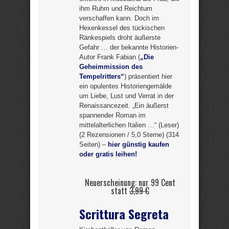
ihm Ruhm und Reichtum
verschaffen kann. Doch im
Hexenkessel des tückischen
Ränkespiels droht äußerste
Gefahr … der bekannte Historien-
Autor Frank Fabian (
„Die
Geheimmission des
Tempelritters“
) präsentiert hier
ein opulentes Historiengemälde
um Liebe, Lust und Verrat in der
Renaissancezeit. „Ein äußerst
spannender Roman im
mittelalterlichen Italien …“ (Leser)
(2 Rezensionen / 5,0 Sterne) (314
Seiten) –
hier günstig kaufen
oder gratis leihen!
Neuerscheinung: nur 99 Cent
statt
3,99 €
Scrittura Segreta