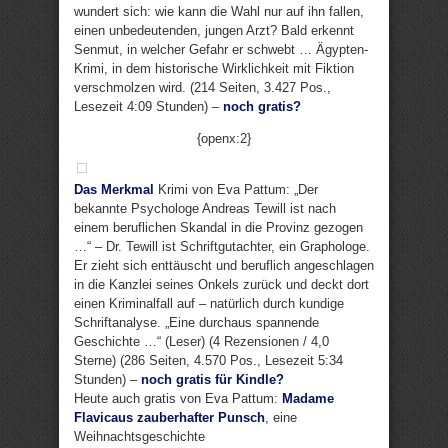
wundert sich: wie kann die Wahl nur auf ihn fallen,
einen unbedeutenden, jungen Arzt? Bald erkennt
Senmut, in welcher Gefahr er schwebt … Ägypten-
Krimi, in dem historische Wirklichkeit mit Fiktion
verschmolzen wird. (214 Seiten, 3.427 Pos.,
Lesezeit 4:09 Stunden) –
noch gratis?
{openx:2}
Das Merkmal
Krimi von Eva Pattum: „Der
bekannte Psychologe Andreas Tewill ist nach
einem beruflichen Skandal in die Provinz gezogen
…“ – Dr. Tewill ist Schriftgutachter, ein Graphologe.
Er zieht sich enttäuscht und beruflich angeschlagen
in die Kanzlei seines Onkels zurück und deckt dort
einen Kriminalfall auf – natürlich durch kundige
Schriftanalyse. „Eine durchaus spannende
Geschichte …“ (Leser) (4 Rezensionen / 4,0
Sterne) (286 Seiten, 4.570 Pos., Lesezeit 5:34
Stunden) –
noch gratis für Kindle?
Heute auch gratis von Eva Pattum:
Madame
Flavicaus zauberhafter Punsch
, eine
Weihnachtsgeschichte