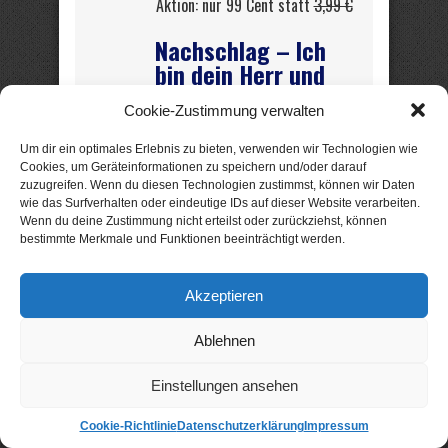
Aktion: nur 99 Cent statt
3,99 €
Nachschlag – Ich
bin dein Herr und
Mörder
Cookie-Zustimmung verwalten
SM-Thriller von Siegfried Langer
Um dir ein optimales Erlebnis zu bieten, verwenden wir Technologien wie
Cookies, um Geräteinformationen zu speichern und/oder darauf
Sind Sie mutig? Mutig
zuzugreifen. Wenn du diesen Technologien zustimmst, können wir Daten
wie das Surfverhalten oder eindeutige IDs auf dieser Website verarbeiten.
genug, sich in ein
Wenn du deine Zustimmung nicht erteilst oder zurückziehst, können
Leben
bestimmte Merkmale und Funktionen beeinträchtigt werden.
hineinzuversetzen, das
Ihnen fremd und bizarr
erscheint?
Akzeptieren
Ablehnen
Als sich Ole über längere Zeit
nicht bei seiner Mutter meldet,
Einstellungen ansehen
macht sich Björn nach Berlin auf,
um dort nach seinem Bruder zu
Cookie-Richtlinie
Datenschutzerklärung
Impressum
sehen. Björn lernt eine bizarre