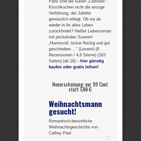
Paris sind die süßen „Clafoutis“-
Kirschkuchen nicht die einzige
Verführung, der Juliette
genüsslich erliegt. Ob sie da
wieder in ihr altes Leben
zurückfindet? Heißer Liebesroman
mit prickelnden Szenen!
„Humorvoll, locker flockig und gut
geschrieben …“ (Leserin) (9
Rezensionen / 4,6 Sterne) (163
Seiten) (ab 16) –
hier günstig
kaufen oder gratis leihen!
Neuerscheinung: nur 99 Cent
statt
1,99 €
Weihnachtsmann
gesucht!
Romantisch-besinnliche
Weihnachtsgeschichte von
Cathey Peel