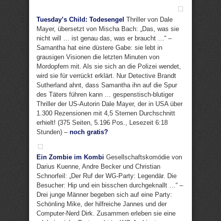
Tuesday’s Child: Todesengel
Thriller von Dale
Mayer, übersetzt von Mischa Bach: „Das, was sie
nicht will … ist genau das, was er braucht …“ –
Samantha hat eine düstere Gabe: sie lebt in
grausigen Visionen die letzten Minuten von
Mordopfern mit. Als sie sich an die Polizei wendet,
wird sie für verrückt erklärt. Nur Detective Brandt
Sutherland ahnt, dass Samantha ihn auf die Spur
des Täters führen kann … gespenstisch-blutiger
Thriller der US-Autorin Dale Mayer, der in USA über
1.300 Rezensionen mit 4,5 Sternen Durchschnitt
erhielt! (375 Seiten, 5.196 Pos., Lesezeit 6:18
Stunden) –
noch gratis?
Ein Zombie im Kombi
Gesellschaftskomödie von
Darius Kuenne, Andre Becker und Christian
Schnorfeil: „Der Ruf der WG-Party: Legendär. Die
Besucher: Hip und ein bisschen durchgeknallt …“ –
Drei junge Männer begeben sich auf eine Party:
Schönling Mike, der hilfreiche Jannes und der
Computer-Nerd Dirk. Zusammen erleben sie eine