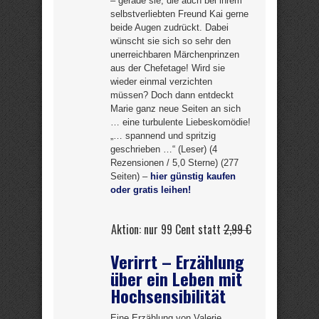
– gerade sie, die auch bei ihrem
selbstverliebten Freund Kai gerne
beide Augen zudrückt. Dabei
wünscht sie sich so sehr den
unerreichbaren Märchenprinzen
aus der Chefetage! Wird sie
wieder einmal verzichten
müssen? Doch dann entdeckt
Marie ganz neue Seiten an sich
… eine turbulente Liebeskomödie!
„… spannend und spritzig
geschrieben …“ (Leser) (4
Rezensionen / 5,0 Sterne) (277
Seiten) –
hier günstig kaufen
oder gratis leihen!
Aktion: nur 99 Cent statt
2,99 €
Verirrt – Erzählung
über ein Leben mit
Hochsensibilität
Eine Erzählung von Valerie