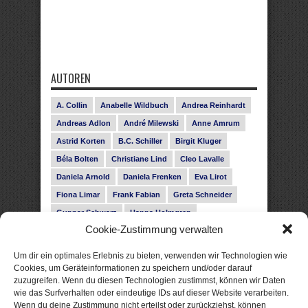
AUTOREN
A. Collin
Anabelle Wildbuch
Andrea Reinhardt
Andreas Adlon
André Milewski
Anne Amrum
Astrid Korten
B.C. Schiller
Birgit Kluger
Béla Bolten
Christiane Lind
Cleo Lavalle
Daniela Arnold
Daniela Frenken
Eva Lirot
Fiona Limar
Frank Fabian
Greta Schneider
Gunnar Schwarz
Hanna Holmgren
Cookie-Zustimmung verwalten
Heike Fröhling
Ina Glahe
Ivo Pala
J. Vellguth
Josefine Weiss
Karolyn Ciseau
Leander Rose
Um dir ein optimales Erlebnis zu bieten, verwenden wir Technologien wie
Leonie Haubrich
Lilly Labord
Livia Pipes
Cookies, um Geräteinformationen zu speichern und/oder darauf
zuzugreifen. Wenn du diesen Technologien zustimmst, können wir Daten
Malin Blunk
Marcus Hünnebeck
Martin Krist
wie das Surfverhalten oder eindeutige IDs auf dieser Website verarbeiten.
Melisa Schwermer
Nele Bruun
Nika Lubitsch
Wenn du deine Zustimmung nicht erteilst oder zurückziehst, können