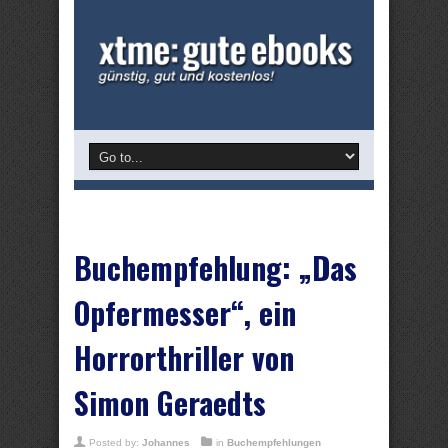
Buchempfehlung: „Das
Opfermesser“, ein
Horrorthriller von
Simon Geraedts
Posted by:
Johannes
in
Buchempfehlungen