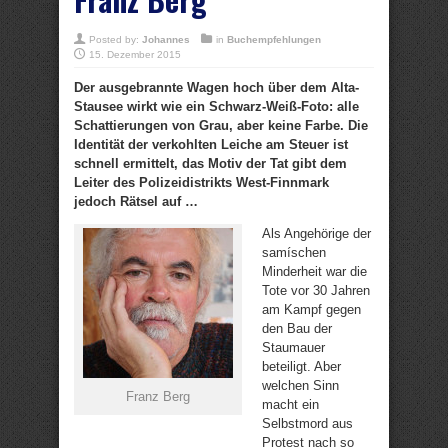
Posted by:
Johannes
in
Buchempfehlungen
15. Dezember 2015
Der ausgebrannte Wagen hoch über dem Alta-
Stausee wirkt wie ein Schwarz-Weiß-Foto: alle
Schattierungen von Grau, aber keine Farbe. Die
Identität der verkohlten Leiche am Steuer ist
schnell ermittelt, das Motiv der Tat gibt dem
Leiter des Polizeidistrikts West-Finnmark
jedoch Rätsel auf …
Als Angehörige der
samíschen
Minderheit war die
Tote vor 30 Jahren
am Kampf gegen
den Bau der
Staumauer
beteiligt. Aber
welchen Sinn
Franz Berg
macht ein
Selbstmord aus
Protest nach so