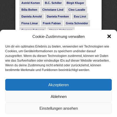
Astrid Korten
B.C. Schiller
Birgit Kluger
Béla Bolten
Christiane Lind
Cleo Lavalle
Daniela Arnold
Daniela Frenken
Eva Lirot
Fiona Limar
Frank Fabian
Greta Schneider
Gunnar Schwarz
Hanna Holmgren
Cookie-Zustimmung verwalten
Heike Fröhling
Ina Glahe
Ivo Pala
J. Vellguth
Josefine Weiss
Karolyn Ciseau
Leander Rose
Um dir ein optimales Erlebnis zu bieten, verwenden wir Technologien wie
Leonie Haubrich
Lilly Labord
Livia Pipes
Cookies, um Geräteinformationen zu speichern und/oder darauf
zuzugreifen. Wenn du diesen Technologien zustimmst, können wir Daten
Malin Blunk
Marcus Hünnebeck
Martin Krist
wie das Surfverhalten oder eindeutige IDs auf dieser Website verarbeiten.
Melisa Schwermer
Nele Bruun
Nika Lubitsch
Wenn du deine Zustimmung nicht erteilst oder zurückziehst, können
bestimmte Merkmale und Funktionen beeinträchtigt werden.
Noah Fitz
Nora Amelie
René Junge
Rose Snow
Roxann Hill
Sigrid Konopatzki
Akzeptieren
Silke Nowak
Subina Giuletti
Timo Leibig
Ablehnen
Einstellungen ansehen