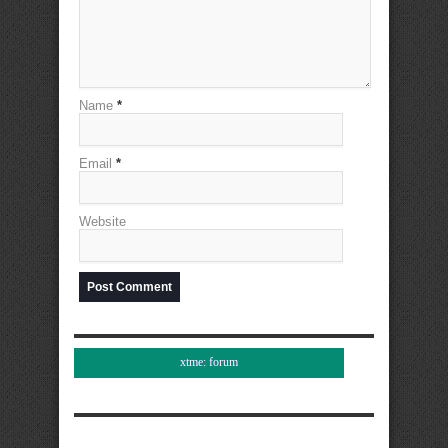
Name
*
Email
*
Website
xtme: forum