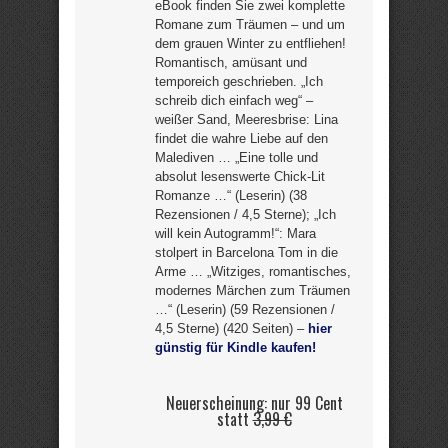
eBook finden Sie zwei komplette
Romane zum Träumen – und um
dem grauen Winter zu entfliehen!
Romantisch, amüsant und
temporeich geschrieben. „Ich
schreib dich einfach weg“ –
weißer Sand, Meeresbrise: Lina
findet die wahre Liebe auf den
Malediven … „Eine tolle und
absolut lesenswerte Chick-Lit
Romanze …“ (Leserin) (38
Rezensionen / 4,5 Sterne); „Ich
will kein Autogramm!“: Mara
stolpert in Barcelona Tom in die
Arme … „Witziges, romantisches,
modernes Märchen zum Träumen
…“ (Leserin) (59 Rezensionen /
4,5 Sterne) (420 Seiten) –
hier
günstig für Kindle kaufen!
Neuerscheinung: nur 99 Cent
statt
3,99 €