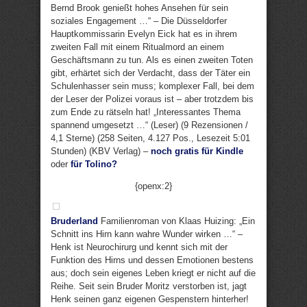
Bernd Brook genießt hohes Ansehen für sein
soziales Engagement …“ – Die Düsseldorfer
Hauptkommissarin Evelyn Eick hat es in ihrem
zweiten Fall mit einem Ritualmord an einem
Geschäftsmann zu tun. Als es einen zweiten Toten
gibt, erhärtet sich der Verdacht, dass der Täter ein
Schulenhasser sein muss; komplexer Fall, bei dem
der Leser der Polizei voraus ist – aber trotzdem bis
zum Ende zu rätseln hat! „Interessantes Thema
spannend umgesetzt …“ (Leser) (9 Rezensionen /
4,1 Sterne) (258 Seiten, 4.127 Pos., Lesezeit 5:01
Stunden) (KBV Verlag) –
noch gratis für Kindle
oder
für Tolino?
{openx:2}
Bruderland
Familienroman von Klaas Huizing: „Ein
Schnitt ins Hirn kann wahre Wunder wirken …“ –
Henk ist Neurochirurg und kennt sich mit der
Funktion des Hirns und dessen Emotionen bestens
aus; doch sein eigenes Leben kriegt er nicht auf die
Reihe. Seit sein Bruder Moritz verstorben ist, jagt
Henk seinen ganz eigenen Gespenstern hinterher!