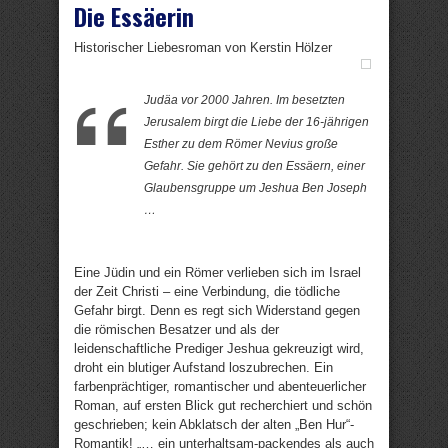
Die Essäerin
Historischer Liebesroman von Kerstin Hölzer
Judäa vor 2000 Jahren. Im besetzten
Jerusalem birgt die Liebe der 16-jährigen
Esther zu dem Römer Nevius große
Gefahr. Sie gehört zu den Essäern, einer
Glaubensgruppe um Jeshua Ben Joseph
…
Eine Jüdin und ein Römer verlieben sich im Israel
der Zeit Christi – eine Verbindung, die tödliche
Gefahr birgt. Denn es regt sich Widerstand gegen
die römischen Besatzer und als der
leidenschaftliche Prediger Jeshua gekreuzigt wird,
droht ein blutiger Aufstand loszubrechen. Ein
farbenprächtiger, romantischer und abenteuerlicher
Roman, auf ersten Blick gut recherchiert und schön
geschrieben; kein Abklatsch der alten „Ben Hur“-
Romantik! „… ein unterhaltsam-packendes als auch