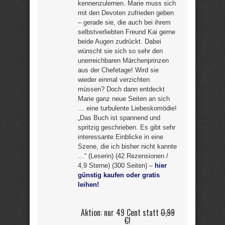
kennenzulernen. Marie muss sich
mit den Devoten zufrieden geben
– gerade sie, die auch bei ihrem
selbstverliebten Freund Kai gerne
beide Augen zudrückt. Dabei
wünscht sie sich so sehr den
unerreichbaren Märchenprinzen
aus der Chefetage! Wird sie
wieder einmal verzichten
müssen? Doch dann entdeckt
Marie ganz neue Seiten an sich
… eine turbulente Liebeskomödie!
„Das Buch ist spannend und
spritzig geschrieben. Es gibt sehr
interessante Einblicke in eine
Szene, die ich bisher nicht kannte
…“ (Leserin) (42 Rezensionen /
4,9 Sterne) (300 Seiten) –
hier
günstig kaufen oder gratis
leihen!
Aktion: nur 49 Cent statt
0,99
€
!