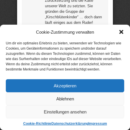
Zurücksetzung und die Kälte
unserer Welt zu setzten. Sie
gründen die Gruppe der
„Kirschblütenkinder“ … doch dann
läuft einiges aus dem Ruder!
Mobbing, Missbrauch und soziale
Cookie-Zustimmung verwalten
Netze – ein Jugend-
Fantasythriller, der unbequeme
Um dir ein optimales Erlebnis zu bieten, verwenden wir Technologien wie
Themen anspricht und mit einer
Cookies, um Geräteinformationen zu speichern und/oder darauf
knackigen Story besticht. „Die
zuzugreifen. Wenn du diesen Technologien zustimmst, können wir Daten
Handlung ist unglaublich fesselnd
wie das Surfverhalten oder eindeutige IDs auf dieser Website verarbeiten.
und spannend.“ (Leserin) (3
Wenn du deine Zustimmung nicht erteilst oder zurückziehst, können
Rezensionen / 5,0 Sterne) (156
bestimmte Merkmale und Funktionen beeinträchtigt werden.
Seiten) –
noch günstig für
Kindle
oder
für Tolino?
Akzeptieren
Ablehnen
Wieder gratis:
Zerteufelter Vers
Romantischer
Mystery-Thriller von Daria Verner: „Die 17-jährige
Einstellungen ansehen
Gloria findet nach dem Tod ihrer Mutter ein
rätselhaftes Buch. Was sie nicht ahnt: Die Verse
Cookie-Richtlinie
Datenschutzerklärung
Impressum
offenbaren ihr eigenes Todesdatum!“ – Wenn das