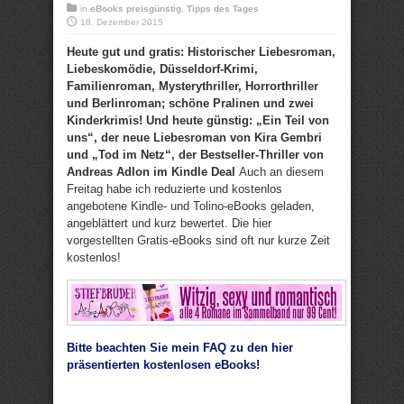
in
eBooks preisgünstig
,
Tipps des Tages
18. Dezember 2015
Heute gut und gratis: Historischer Liebesroman,
Liebeskomödie, Düsseldorf-Krimi,
Familienroman, Mysterythriller, Horrorthriller
und Berlinroman; schöne Pralinen und zwei
Kinderkrimis! Und heute günstig: „Ein Teil von
uns“, der neue Liebesroman von Kira Gembri
und „Tod im Netz“, der Bestseller-Thriller von
Andreas Adlon im Kindle Deal
Auch an diesem
Freitag habe ich reduzierte und kostenlos
angebotene Kindle- und Tolino-eBooks geladen,
angeblättert und kurz bewertet. Die hier
vorgestellten Gratis-eBooks sind oft nur kurze Zeit
kostenlos!
Bitte beachten Sie mein FAQ zu den hier
präsentierten kostenlosen eBooks!