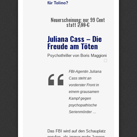
für Tolino?
Neuerscheinung: nur 99 Cent
statt
2,99 €
Juliana Cass – Die
Freude am Töten
Psychothriller von Boris Maggioni
FBI-Agentin Juliana
Cass steht an
vorderster Front in
einem grausamen
Kampf gegen
psychopathische
Serienmörder …
Das FBI wird auf den Schauplatz
gerufen, als immer mehr Jungen