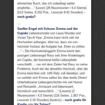
lehrreiches Buch, das ich unbedingt weiter
empfehle….“ (Leser) (28 Rezensionen / 4,4 Sterne)
(513 Seiten, 8.202 Pos., Lesezeit 9:42 Stunden) –
noch gratis?
Sanfter Engel mit Schuss: Emma und der
Cupido
Liebeskomödie von Laura Wunder und
Vivian Tan Ai Hua: „Emma kann nicht viel mit
Hochzeiten anfangen, blöd nur, dass sie von
höchster Instanz die Aufgabe hat, Ehen zu stiften
…“ – Die Hochzeitsbloggerin Emma kennt den
putzigen Liebesengel Ravy seit ihren Kindertagen:
ein Cupido, der brennend heiße Liebespfeile
verschießt … nur mit dem Zielen hat Ravy so seine
Probleme. Auch bei der aktuellen Hochzeit, über die
Emma berichten soll, trifft Rafy voll daneben; und
so verliebt sich Emma selbst bis über beide Ohren!
Unterhaltsame Liebesgeschichte mit viel Humor
und Romantik. „Amüsant und liebenswert,
himmlisch und menschlich …“ (Leserin) (2
Rezensionen / 4,0 Sterne) (116 Seiten, 1.857 Pos.,
Lesezeit 2:16 Stunden) (bookrix) –
noch gratis für
Kindle
oder
für Tolino?