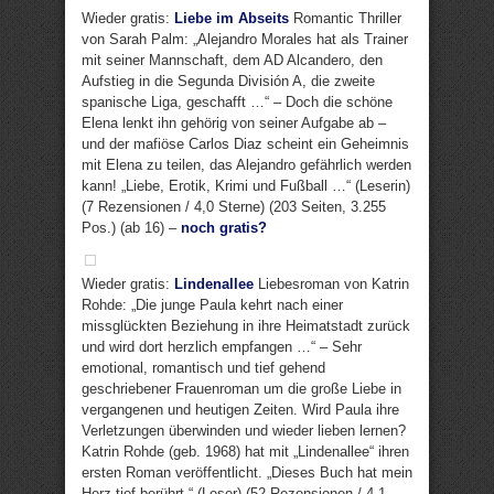
Wieder gratis:
Liebe im Abseits
Romantic Thriller
von Sarah Palm: „Alejandro Morales hat als Trainer
mit seiner Mannschaft, dem AD Alcandero, den
Aufstieg in die Segunda División A, die zweite
spanische Liga, geschafft …“ – Doch die schöne
Elena lenkt ihn gehörig von seiner Aufgabe ab –
und der mafiöse Carlos Diaz scheint ein Geheimnis
mit Elena zu teilen, das Alejandro gefährlich werden
kann! „Liebe, Erotik, Krimi und Fußball …“ (Leserin)
(7 Rezensionen / 4,0 Sterne) (203 Seiten, 3.255
Pos.) (ab 16) –
noch gratis?
Wieder gratis:
Lindenallee
Liebesroman von Katrin
Rohde: „Die junge Paula kehrt nach einer
missglückten Beziehung in ihre Heimatstadt zurück
und wird dort herzlich empfangen …“ – Sehr
emotional, romantisch und tief gehend
geschriebener Frauenroman um die große Liebe in
vergangenen und heutigen Zeiten. Wird Paula ihre
Verletzungen überwinden und wieder lieben lernen?
Katrin Rohde (geb. 1968) hat mit „Lindenallee“ ihren
ersten Roman veröffentlicht. „Dieses Buch hat mein
Herz tief berührt.“ (Leser) (52 Rezensionen / 4,1