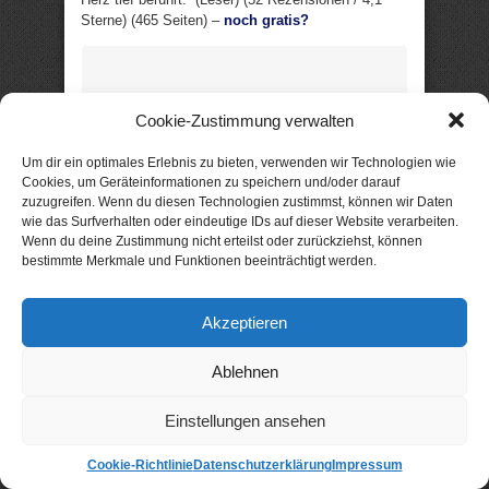
Sterne) (465 Seiten) –
noch gratis?
Aktion: nur 99 Cent statt
2,99 €
Cookie-Zustimmung verwalten
Der Zauber des
Um dir ein optimales Erlebnis zu bieten, verwenden wir Technologien wie
ersten Schnees
Cookies, um Geräteinformationen zu speichern und/oder darauf
zuzugreifen. Wenn du diesen Technologien zustimmst, können wir Daten
Liebesroman von Michelle
wie das Surfverhalten oder eindeutige IDs auf dieser Website verarbeiten.
Schrenk
Wenn du deine Zustimmung nicht erteilst oder zurückziehst, können
bestimmte Merkmale und Funktionen beeinträchtigt werden.
Was würdest du dir
wünschen, wenn jetzt
Akzeptieren
der erste Schnee des
Jahres vom Himmel
Ablehnen
fällt?
Einstellungen ansehen
Der erste Schnee ist gerade
Cookie-Richtlinie
Datenschutzerklärung
Impressum
gefallen, als Elli ihrer Tochter