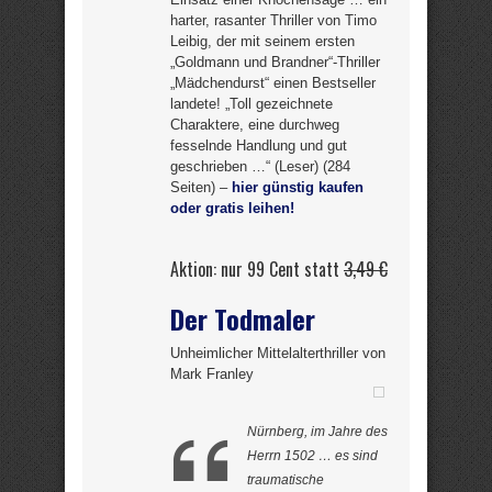
harter, rasanter Thriller von Timo
Leibig, der mit seinem ersten
„Goldmann und Brandner“-Thriller
„Mädchendurst“ einen Bestseller
landete! „Toll gezeichnete
Charaktere, eine durchweg
fesselnde Handlung und gut
geschrieben …“ (Leser) (284
Seiten) –
hier günstig kaufen
oder gratis leihen!
Aktion: nur 99 Cent statt
3,49 €
Der Todmaler
Unheimlicher Mittelalterthriller von
Mark Franley
Nürnberg, im Jahre des
Herrn 1502 … es sind
traumatische