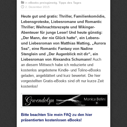
in
eBooks preisgünstig
,
Tipps des Tages
2. Dezember 2015
Heute gut und gratis: Thriller, Familienkomödie,
Lebensgroteske, Liebesromane und Romantic
Thriller; Weihnachtsrezepte und Wikinger-
Abenteuer für junge Leser! Und heute günstig:
„Der Mann, der nie Glück hatte“, ein Lebens-
und Liebesroman von Matthias Matting, „Aurora
Sea“, eine Romantic Fantasy von Nadine
Stenglein und „Der Augenblick mit dir“, ein
Liebesroman von Alexandra Schumann!
Auch
an diesem Mittwoch habe ich reduzierte und
kostenlos angebotene Kindle- und Tolino-eBooks
geladen, angeblättert und kurz bewertet. Die hier
vorgestellten Gratis-eBooks sind oft nur kurze Zeit
kostenlos!
Bitte beachten Sie mein FAQ zu den hier
präsentierten kostenlosen eBooks!