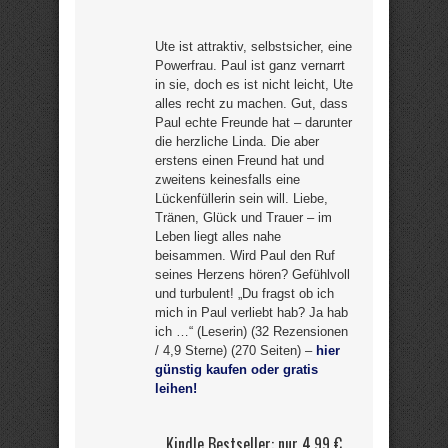
Ute ist attraktiv, selbstsicher, eine
Powerfrau. Paul ist ganz vernarrt
in sie, doch es ist nicht leicht, Ute
alles recht zu machen. Gut, dass
Paul echte Freunde hat – darunter
die herzliche Linda. Die aber
erstens einen Freund hat und
zweitens keinesfalls eine
Lückenfüllerin sein will. Liebe,
Tränen, Glück und Trauer – im
Leben liegt alles nahe
beisammen. Wird Paul den Ruf
seines Herzens hören? Gefühlvoll
und turbulent! „Du fragst ob ich
mich in Paul verliebt hab? Ja hab
ich …“ (Leserin) (32 Rezensionen
/ 4,9 Sterne) (270 Seiten) –
hier
günstig kaufen oder gratis
leihen!
Kindle Bestseller: nur 4,99 €