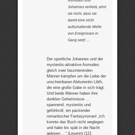
Asmodeo und
Johannes verliebt, ahnt
sie nicht, dass sie
damit eine nicht
aufzuhaltende Welle
von Ereignissen in
Gang setzt …
Der sportliche Johannes und der
mysteriös-attraktive Asmodeo:
gleich zwei faszinierenden
Männer kämpfen um die Liebe der
unscheinbaren Abiturientin Lilith,
die eine große Gabe in sich trägt.
Und beide Männer haben ihre
dunklen Geheimnisse …
spannend, mysteriös und
gefühlvoll, ein packender
romantischer Fantasyroman! „Ich
konnte das Buch nicht weglegen
und habe bis spät in die Nacht
gelesen …“ (Leserin) (121