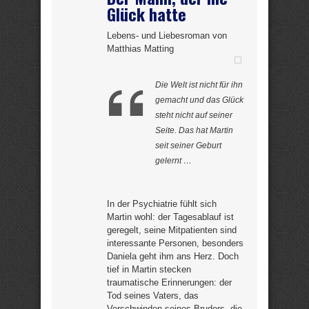
Glück hatte
Lebens- und Liebesroman von
Matthias Matting
Die Welt ist nicht für ihn
gemacht und das Glück
steht nicht auf seiner
Seite. Das hat Martin
seit seiner Geburt
gelernt …
In der Psychiatrie fühlt sich
Martin wohl: der Tagesablauf ist
geregelt, seine Mitpatienten sind
interessante Personen, besonders
Daniela geht ihm ans Herz. Doch
tief in Martin stecken
traumatische Erinnerungen: der
Tod seines Vaters, das
Verschwinden seines Bruders, die