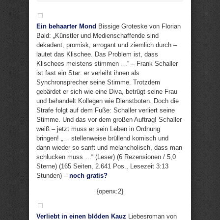
Ein behaarter Mond
Bissige Groteske von Florian
Bald: „Künstler und Medienschaffende sind
dekadent, promisk, arrogant und ziemlich durch –
lautet das Klischee. Das Problem ist, dass
Klischees meistens stimmen …“ – Frank Schaller
ist fast ein Star: er verleiht ihnen als
Synchronsprecher seine Stimme. Trotzdem
gebärdet er sich wie eine Diva, betrügt seine Frau
und behandelt Kollegen wie Dienstboten. Doch die
Strafe folgt auf dem Fuße: Schaller verliert seine
Stimme. Und das vor dem großen Auftrag! Schaller
weiß – jetzt muss er sein Leben in Ordnung
bringen! „… stellenweise brüllend komisch und
dann wieder so sanft und melancholisch, dass man
schlucken muss …“ (Leser) (6 Rezensionen / 5,0
Sterne) (165 Seiten, 2.641 Pos., Lesezeit 3:13
Stunden) –
noch gratis?
{openx:2}
Verliebt in einen blöden Kauz
Liebesroman von