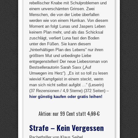
rebellischer Knabe mit Schulproblemen und
einem unverschämten Grinsen. Zwei
Menschen, die von der Liebe überfallen
werden wie von einem Hurrikan. Von diesem
Moment an folgt Lunas und Jaspers Leben
keinem Plan mehr, und als das Schicksal
zuschlägt, verliert Luna fast den Boden
unter den Füßen. Sie kann diesem
„hinterhältigen Plan des Lebens“ nur ihren
größtem Mut und unbedingte Liebe
entgegenstellen! Der neue Liebesroman von
Bestsellerautorin Sarah Saxx („Auf
Umwegen ins Herz“). „Es ist so toll zu lesen
wieviel Kampfgeist in einem steckt, wenn
man sich nicht selbst aufgibt …“ (Leserin)
(37 Rezensionen / 4,9 Sterne) (372 Seiten) –
hier günstig kaufen oder gratis leihen!
Aktion: nur 99 Cent statt
4,99 €
Strafe – Kein Vergessen
Rachethriller von Klaus Seibel