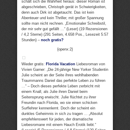
schält sich die Wahrheit heraus: dieser Roman ist
abgeschrieben, Christoph gerät in Schwierigkeiten,
denn auch Dirk ist abgetaucht. Das ist kein
Abenteuer und kein Thriller, mit großer Spannung
sollte man nicht rechnen. „Emotionaler Schreibstil,
der mir sehr gut gefällt …“ (Leser) (19 Rezensionen
/ 4,2 Sterne) (291 Seiten, 4.658 Pos., Lesezeit 5:57
Stunden) –
noch gratis?
{openx:2}
Wieder gratis:
Florida Vacation
Liebesroman von
Vivien Garner: „Die 24-jährige New Yorker Studentin
Julie scheint an der Seite ihres wohlhabenden
Traummanns Daniel das perfekte Leben zu führen
…“ – Doch dieses perfekte Leben zerbricht mit
einem Knall, als Julie ihren Daniel beim
Seitensprung erwischt. Julie flüchtet zu ihrer
Freundin nach Florida, wo sie einen schicken
Surflehrer kennenlernt. Doch der scheint ein
dunkles Geheimnis in sich zu tragen … „Absolut
empfehlenswert für jeden, der dramatische
Liebesromane mit einem Hauch Erotik liebt.“