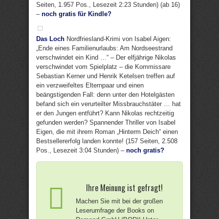
Seiten, 1.957 Pos., Lesezeit 2:23 Stunden) (ab 16)
–
noch gratis für Kindle?
Das Loch
Nordfriesland-Krimi von Isabel Aigen:
„Ende eines Familienurlaubs: Am Nordseestrand
verschwindet ein Kind …“ – Der elfjährige Nikolas
verschwindet vom Spielplatz – die Kommissare
Sebastian Kerner und Henrik Ketelsen treffen auf
ein verzweifeltes Elternpaar und einen
beängstigenden Fall: denn unter den Hotelgästen
befand sich ein verurteilter Missbrauchstäter … hat
er den Jungen entführt? Kann Nikolas rechtzeitig
gefunden werden? Spannender Thriller von Isabel
Eigen, die mit ihrem Roman „Hinterm Deich“ einen
Bestsellererfolg landen konnte! (157 Seiten, 2.508
Pos., Lesezeit 3:04 Stunden) –
noch gratis?
Ihre Meinung ist gefragt!
Machen Sie mit bei der großen
Leserumfrage der Books on