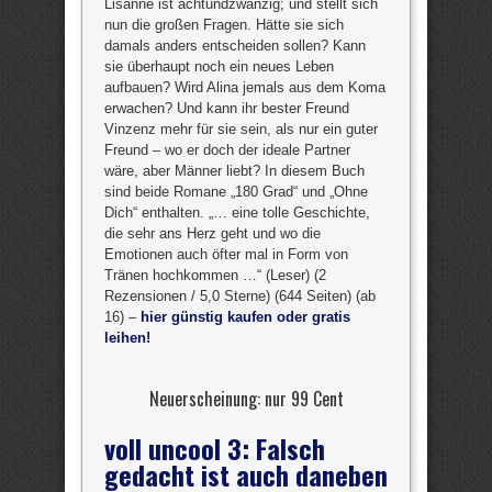
Lisanne ist achtundzwanzig; und stellt sich
nun die großen Fragen. Hätte sie sich
damals anders entscheiden sollen? Kann
sie überhaupt noch ein neues Leben
aufbauen? Wird Alina jemals aus dem Koma
erwachen? Und kann ihr bester Freund
Vinzenz mehr für sie sein, als nur ein guter
Freund – wo er doch der ideale Partner
wäre, aber Männer liebt? In diesem Buch
sind beide Romane „180 Grad“ und „Ohne
Dich“ enthalten. „… eine tolle Geschichte,
die sehr ans Herz geht und wo die
Emotionen auch öfter mal in Form von
Tränen hochkommen …“ (Leser) (2
Rezensionen / 5,0 Sterne) (644 Seiten) (ab
16) –
hier günstig kaufen oder gratis
leihen!
Neuerscheinung: nur 99 Cent
voll uncool 3: Falsch
gedacht ist auch daneben