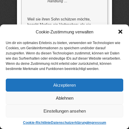
Handlung …
Weil sie ihren Sohn schützen möchte,
begeht Marlies ein Verbrechen: als sie
begreift, dass ihr siebzehnjähriger Sohn sich
Cookie-Zustimmung verwalten
der kleinen Doro unziemlich genähert hat,
entführt sie das Mädchen und behält es bei
Um dir ein optimales Erlebnis zu bieten, verwenden wir Technologien wie
sich … eine Lebenslüge verstrickt sich mit
Cookies, um Geräteinformationen zu speichern und/oder darauf
der nächsten. Kann eine Entführerin eine
zuzugreifen. Wenn du diesen Technologien zustimmst, können wir Daten
gute Mutter sein? Und kann sie ihr
wie das Surfverhalten oder eindeutige IDs auf dieser Website verarbeiten.
Lügengerüst dauerhaft aufrecht erhalten?
Wenn du deine Zustimmung nicht erteilst oder zurückziehst, können
Ein anspruchsvoller und psychologischer
bestimmte Merkmale und Funktionen beeinträchtigt werden.
Familienthriller. „Wie weit darf man gehen,
aus Liebe zu einem Kind?“ (Leserin) (2
Akzeptieren
Rezensionen / 5,0 Sterne) (582 Seiten) –
hier günstig kaufen oder gratis leihen!
Ablehnen
Einstellungen ansehen
Ratgeber und Sachbuch
Cookie-Richtlinie
Datenschutzerklärung
Impressum
Was tun … damit Kritikgespräche gelingen?