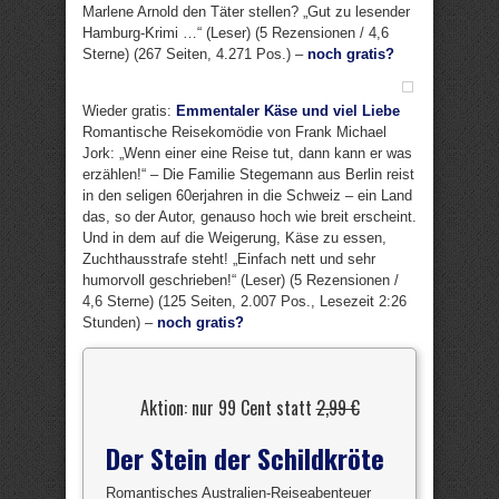
Marlene Arnold den Täter stellen? „Gut zu lesender
Hamburg-Krimi …“ (Leser) (5 Rezensionen / 4,6
Sterne) (267 Seiten, 4.271 Pos.) –
noch gratis?
Wieder gratis:
Emmentaler Käse und viel Liebe
Romantische Reisekomödie von Frank Michael
Jork: „Wenn einer eine Reise tut, dann kann er was
erzählen!“ – Die Familie Stegemann aus Berlin reist
in den seligen 60erjahren in die Schweiz – ein Land
das, so der Autor, genauso hoch wie breit erscheint.
Und in dem auf die Weigerung, Käse zu essen,
Zuchthausstrafe steht! „Einfach nett und sehr
humorvoll geschrieben!“ (Leser) (5 Rezensionen /
4,6 Sterne) (125 Seiten, 2.007 Pos., Lesezeit 2:26
Stunden) –
noch gratis?
Aktion: nur 99 Cent statt
2,99 €
Der Stein der Schildkröte
Romantisches Australien-Reiseabenteuer