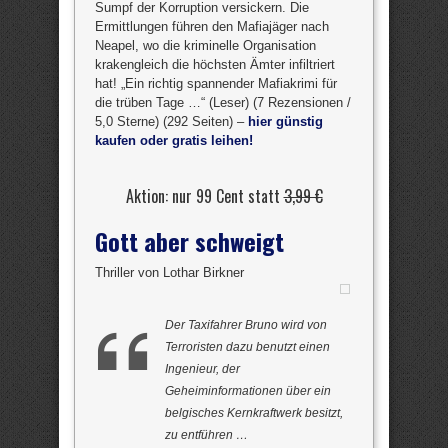
Sumpf der Korruption versickern. Die
Ermittlungen führen den Mafiajäger nach
Neapel, wo die kriminelle Organisation
krakengleich die höchsten Ämter infiltriert
hat! „Ein richtig spannender Mafiakrimi für
die trüben Tage …“ (Leser) (7 Rezensionen /
5,0 Sterne) (292 Seiten) –
hier günstig
kaufen oder gratis leihen!
Aktion: nur 99 Cent statt
3,99 €
Gott aber schweigt
Thriller von Lothar Birkner
Der Taxifahrer Bruno wird von
Terroristen dazu benutzt einen
Ingenieur, der
Geheiminformationen über ein
belgisches Kernkraftwerk besitzt,
zu entführen …