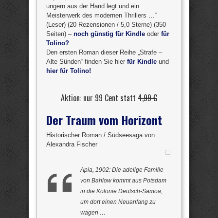
ungern aus der Hand legt und ein
Meisterwerk des modernen Thrillers …“
(Leser) (20 Rezensionen / 5,0 Sterne) (350
Seiten) –
noch günstig für Kindle
oder
für
Tolino?
Den ersten Roman dieser Reihe „Strafe –
Alte Sünden“ finden Sie hier
für Kindle
und
hier für Tolino!
Aktion: nur 99 Cent statt
4,99 €
Der Traum vom Horizont
Historischer Roman / Südseesaga von
Alexandra Fischer
Apia, 1902: Die adelige Familie
von Bahlow kommt aus Potsdam
in die Kolonie Deutsch-Samoa,
um dort einen Neuanfang zu
wagen …