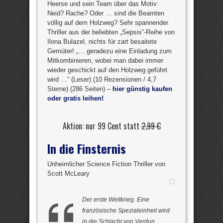
Heerse und sein Team über das Motiv:
Neid? Rache? Oder … sind die Beamten
völlig auf dem Holzweg? Sehr spannender
Thriller aus der beliebten „Sepsis“-Reihe von
Ilona Bulazel, nichts für zart besaitete
Gemüter! „… geradezu eine Einladung zum
Mitkombinieren, wobei man dabei immer
wieder geschickt auf den Holzweg geführt
wird …“ (Leser) (10 Rezensionen / 4,7
Sterne) (286 Seiten) –
hier günstig kaufen
oder gratis leihen!
Aktion: nur 99 Cent statt
2,99 €
In die Finsternis
Unheimlicher Science Fiction Thriller von
Scott McLeary
Der erste Weltkrieg. Eine
französische Spezialeinheit wird
in die Schlacht von Verdun