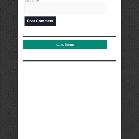
Website
xtme: forum