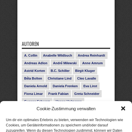
AUTOREN
A. Collin
Anabelle Wildbuch
Andrea Reinhardt
Andreas Adlon
André Milewski
Anne Amrum
Astrid Korten
B.C. Schiller
Birgit Kluger
Béla Bolten
Christiane Lind
Cleo Lavalle
Daniela Arnold
Daniela Frenken
Eva Lirot
Fiona Limar
Frank Fabian
Greta Schneider
Gunnar Schwarz
Hanna Holmgren
Cookie-Zustimmung verwalten
Heike Fröhling
Ina Glahe
Ivo Pala
J. Vellguth
Josefine Weiss
Karolyn Ciseau
Leander Rose
Um dir ein optimales Erlebnis zu bieten, verwenden wir Technologien wie
Leonie Haubrich
Lilly Labord
Livia Pipes
Cookies, um Geräteinformationen zu speichern und/oder darauf
zuzugreifen. Wenn du diesen Technologien zustimmst, können wir Daten