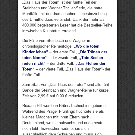
„Das Haus der Toten“ ist der fünfte Teil der
Steinbach und Wagner Thriller-Serie, die harte
Mordfälle mit der dramatischen Liebesbeziehung
des Ermittlerduos verbindet. Dank der mehr als
400.000 begeisterten Leser hat die Bestseller-Reihe
inzwischen Kultstatus erreicht!
Die Fälle von Steinbach und Wagner in
chronologischer Reihenfolge:
„Wo die toten
Kinder leben“
– der erste Fall,
„Die Tränen der
toten Nonne“
– der zweite Fall,
„Tote Seelen
reden nicht“
– der dritte Fall,
„Das Flehen der
Toten“
– der vierte Fall, „Das Haus der Toten“- der
fünfte Fall.
Zum Start von „Das Haus der Toten“ sind alle fünf
Bände der Steinbach und Wagner-Reihe für kurze
Zeit von 2,99 € auf 0,99 € reduziert!
Roxann Hill wurde in Brünn/Tschechien geboren.
Während des Prager Frühlings flüchtete sie als
kleines Mädchen mit ihren Eltern nach
Deutschland, wo sie aufwuchs und auch heute
noch lebt. Inzwischen widmet sie sich
ausschließlich dem Schreiben und muss sich