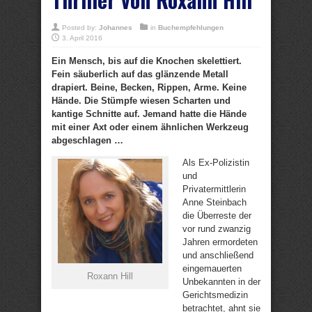
Posted by:
Johannes
in
Buchempfehlungen
3. April 2016
Ein Mensch, bis auf die Knochen skelettiert.
Fein säuberlich auf das glänzende Metall
drapiert. Beine, Becken, Rippen, Arme. Keine
Hände. Die Stümpfe wiesen Scharten und
kantige Schnitte auf. Jemand hatte die Hände
mit einer Axt oder einem ähnlichen Werkzeug
abgeschlagen …
Als Ex-Polizistin
und
Privatermittlerin
Anne Steinbach
die Überreste der
vor rund zwanzig
Jahren ermordeten
und anschließend
eingemauerten
Roxann Hill
Unbekannten in der
Gerichtsmedizin
betrachtet, ahnt sie