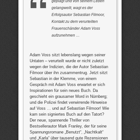
geplagt und von seinem Leben
gelangweilt, wagt es der
Erfolgsautor Sebastian Filmoor,
Kontakt zu dem verurteilten
Frauenschänder Adam Voss
aufzunehmen …
Adam Voss sitzt lebenslang wegen seiner
Untaten – verurteilt wurde er nicht zuletzt
wegen der Indizien, die der Autor Sebastian
Filmoor über ihn zusammentrug. Jetzt sitzt
Sebastian in der Klemme, von einem
Gespräch mit Adam Voss erwartet er sich
Inspirationen für sein neues Buch. Da
geschieht ein grausamer Mord in Nürnberg;
und die Polizei findet verwirrende Hinweise
auf Voss … und auf Sebastian Filmoor! Wie
kam sein signiertes Buch auf den Tatort?
Der neue, spannende Thriller von
Bestsellerautor Mark Franley, der für seine
Spannungsromane „Benutzt“, „Nachtkalt“
und „Karla“ über tausend gute Rezensionen