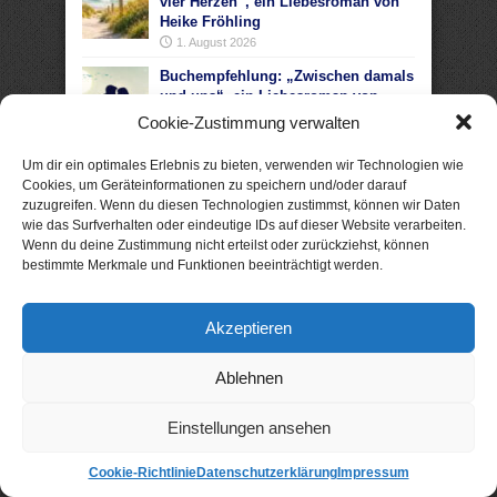
vier Herzen“, ein Liebesroman von
Heike Fröhling
1. August 2026
Buchempfehlung: „Zwischen damals
und uns“, ein Liebesroman von
Josefine Weiss
Cookie-Zustimmung verwalten
29. Juli 2026
Um dir ein optimales Erlebnis zu bieten, verwenden wir Technologien wie
Buchempfehlung: „Akte Sylt: Tod im
Cookies, um Geräteinformationen zu speichern und/oder darauf
Watt“, ein Nordseekrimi von Nele
zuzugreifen. Wenn du diesen Technologien zustimmst, können wir Daten
Bruun
wie das Surfverhalten oder eindeutige IDs auf dieser Website verarbeiten.
22. Juli 2026
Wenn du deine Zustimmung nicht erteilst oder zurückziehst, können
bestimmte Merkmale und Funktionen beeinträchtigt werden.
Akzeptieren
Ablehnen
Einstellungen ansehen
Cookie-Richtlinie
Datenschutzerklärung
Impressum