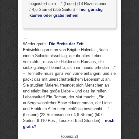
begeistert sein …“ (Leser) (18 Rezensionen
/ 4,6 Sterne) (356 Seiten) –
hier günstig
kaufen oder gratis leihen!
Wieder gratis:
Die Breite der Zeit
Entwicklungsroman von Brigitte Halenta: „Nach
einem Schicksalsschlag, der ihr altes Leben
vernichtet, muss die Heldin des Romans, die
siebzigjährige Henriette, sich ein neues erfinden …“
– Henriette muss ganz von vorne anfangen: und sie
packt das mit unerschütterlichem Lebensmut an.
Sie studiert Malerei, freundet sich Menschen an
und erlebt ihre große Liebe – und das im reifen
Lebensalter! Ein Roman, der Mut macht. „Ein
außergewöhnlicher Entwicklungsroman, der Liebe
und Erotik im Alter sehr feinfühlig beschreibt …“
(Leserin) (22 Rezensionen / 4,8 Sterne) (507
Seiten, 8.110 Pos., Lesezeit 9:53 Stunden) –
noch
gratis?
{openx:2}