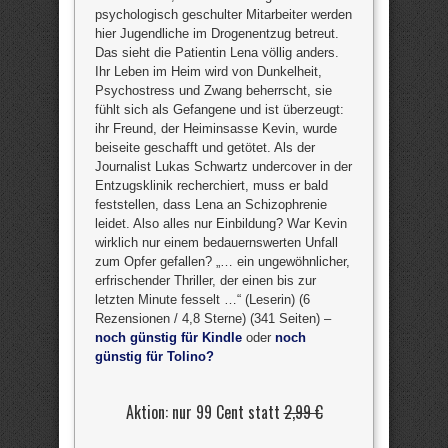
psychologisch geschulter Mitarbeiter werden
hier Jugendliche im Drogenentzug betreut.
Das sieht die Patientin Lena völlig anders.
Ihr Leben im Heim wird von Dunkelheit,
Psychostress und Zwang beherrscht, sie
fühlt sich als Gefangene und ist überzeugt:
ihr Freund, der Heiminsasse Kevin, wurde
beiseite geschafft und getötet. Als der
Journalist Lukas Schwartz undercover in der
Entzugsklinik recherchiert, muss er bald
feststellen, dass Lena an Schizophrenie
leidet. Also alles nur Einbildung? War Kevin
wirklich nur einem bedauernswerten Unfall
zum Opfer gefallen? „… ein ungewöhnlicher,
erfrischender Thriller, der einen bis zur
letzten Minute fesselt …“ (Leserin) (6
Rezensionen / 4,8 Sterne) (341 Seiten) –
noch günstig für Kindle
oder
noch
günstig für Tolino?
Aktion: nur 99 Cent statt
2,99 €