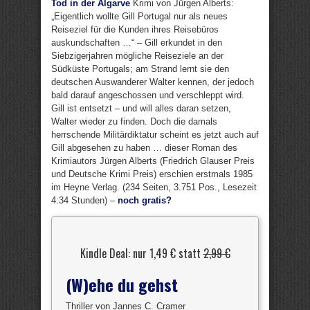
Tod in der Algarve
Krimi von Jürgen Alberts:
„Eigentlich wollte Gill Portugal nur als neues
Reiseziel für die Kunden ihres Reisebüros
auskundschaften …“ – Gill erkundet in den
Siebzigerjahren mögliche Reiseziele an der
Südküste Portugals; am Strand lernt sie den
deutschen Auswanderer Walter kennen, der jedoch
bald darauf angeschossen und verschleppt wird.
Gill ist entsetzt – und will alles daran setzen,
Walter wieder zu finden. Doch die damals
herrschende Militärdiktatur scheint es jetzt auch auf
Gill abgesehen zu haben … dieser Roman des
Krimiautors Jürgen Alberts (Friedrich Glauser Preis
und Deutsche Krimi Preis) erschien erstmals 1985
im Heyne Verlag. (234 Seiten, 3.751 Pos., Lesezeit
4:34 Stunden) –
noch gratis?
Kindle Deal: nur 1,49 € statt
2,99 €
(W)ehe du gehst
Thriller von Jannes C. Cramer