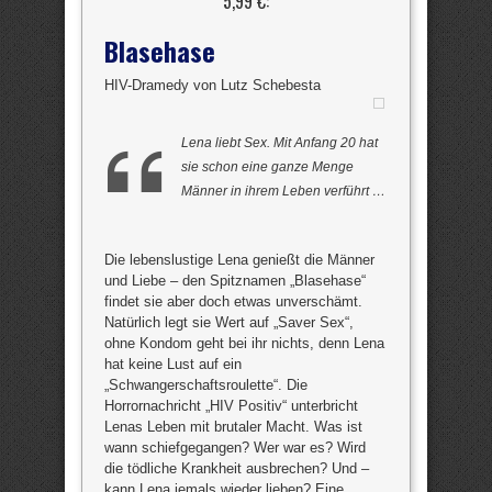
5,99 €:
Blasehase
HIV-Dramedy von Lutz Schebesta
Lena liebt Sex. Mit Anfang 20 hat
sie schon eine ganze Menge
Männer in ihrem Leben verführt …
Die lebenslustige Lena genießt die Männer
und Liebe – den Spitznamen „Blasehase“
findet sie aber doch etwas unverschämt.
Natürlich legt sie Wert auf „Saver Sex“,
ohne Kondom geht bei ihr nichts, denn Lena
hat keine Lust auf ein
„Schwangerschaftsroulette“. Die
Horrornachricht „HIV Positiv“ unterbricht
Lenas Leben mit brutaler Macht. Was ist
wann schiefgegangen? Wer war es? Wird
die tödliche Krankheit ausbrechen? Und –
kann Lena jemals wieder lieben? Eine