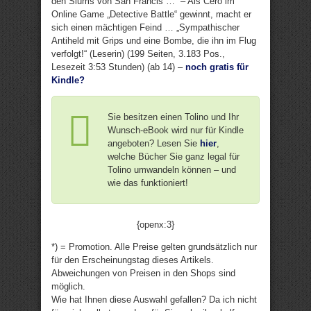
den Slums von San Francis …“ – Als Cero im
Online Game „Detective Battle“ gewinnt, macht er
sich einen mächtigen Feind … „Sympathischer
Antiheld mit Grips und eine Bombe, die ihn im Flug
verfolgt!“ (Leserin) (199 Seiten, 3.183 Pos.,
Lesezeit 3:53 Stunden) (ab 14) –
noch gratis für
Kindle?
Sie besitzen einen Tolino und Ihr
Wunsch-eBook wird nur für Kindle
angeboten? Lesen Sie
hier
,
welche Bücher Sie ganz legal für
Tolino umwandeln können – und
wie das funktioniert!
{openx:3}
*) = Promotion. Alle Preise gelten grundsätzlich nur
für den Erscheinungstag dieses Artikels.
Abweichungen von Preisen in den Shops sind
möglich.
Wie hat Ihnen diese Auswahl gefallen? Da ich nicht