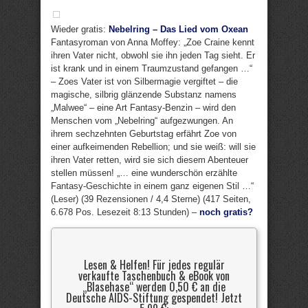
Wieder gratis:
Nebelring – Das Lied vom Oxean
Fantasyroman von Anna Moffey: „Zoe Craine kennt
ihren Vater nicht, obwohl sie ihn jeden Tag sieht. Er
ist krank und in einem Traumzustand gefangen …“
– Zoes Vater ist von Silbermagie vergiftet – die
magische, silbrig glänzende Substanz namens
„Malwee“ – eine Art Fantasy-Benzin – wird den
Menschen vom „Nebelring“ aufgezwungen. An
ihrem sechzehnten Geburtstag erfährt Zoe von
einer aufkeimenden Rebellion; und sie weiß: will sie
ihren Vater retten, wird sie sich diesem Abenteuer
stellen müssen! „… eine wunderschön erzählte
Fantasy-Geschichte in einem ganz eigenen Stil …“
(Leser) (39 Rezensionen / 4,4 Sterne) (417 Seiten,
6.678 Pos. Lesezeit 8:13 Stunden) –
noch gratis?
Lesen & Helfen! Für jedes regulär
verkaufte Taschenbuch & eBook von
„Blasehase“ werden 0,50 € an die
Deutsche AIDS-Stiftung gespendet! Jetzt