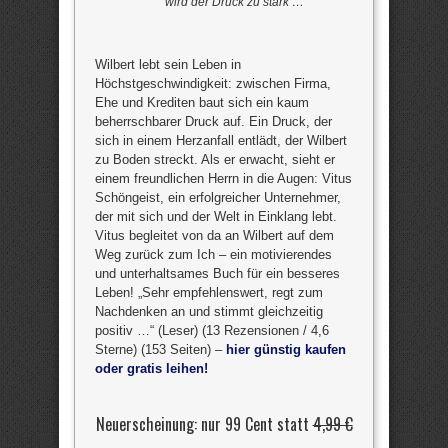
wird der Druck zu stark …
Wilbert lebt sein Leben in
Höchstgeschwindigkeit: zwischen Firma,
Ehe und Krediten baut sich ein kaum
beherrschbarer Druck auf. Ein Druck, der
sich in einem Herzanfall entlädt, der Wilbert
zu Boden streckt. Als er erwacht, sieht er
einem freundlichen Herrn in die Augen: Vitus
Schöngeist, ein erfolgreicher Unternehmer,
der mit sich und der Welt in Einklang lebt.
Vitus begleitet von da an Wilbert auf dem
Weg zurück zum Ich – ein motivierendes
und unterhaltsames Buch für ein besseres
Leben! „Sehr empfehlenswert, regt zum
Nachdenken an und stimmt gleichzeitig
positiv …“ (Leser) (13 Rezensionen / 4,6
Sterne) (153 Seiten) –
hier günstig kaufen
oder gratis leihen!
Neuerscheinung: nur 99 Cent statt
4,99 €