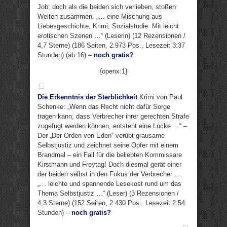
Job; doch als die beiden sich verlieben, stoßen
Welten zusammen. „… eine Mischung aus
Liebesgeschichte, Krimi, Sozialstudie. Mit leicht
erotischen Szenen …“ (Leserin) (12 Rezensionen /
4,7 Sterne) (186 Seiten, 2.973 Pos., Lesezeit 3:37
Stunden) (ab 16) –
noch gratis?
{openx:1}
Die Erkenntnis der Sterblichkeit
Krimi von Paul
Schenke: „Wenn das Recht nicht dafür Sorge
tragen kann, dass Verbrecher ihrer gerechten Strafe
zugefügt werden können, entsteht eine Lücke …“ –
Der „Der Orden von Eden“ verübt grausame
Selbstjustiz und zeichnet seine Opfer mit einem
Brandmal – ein Fall für die beliebten Kommissare
Kirstmann und Freytag! Doch diesmal gerät einer
der beiden selbst in den Fokus der Verbrecher …
„… leichte und spannende Lesekost rund um das
Thema Selbstjustiz …“ (Leser) (3 Rezensionen /
4,3 Sterne) (152 Seiten, 2.430 Pos., Lesezeit 2:54
Stunden) –
noch gratis?