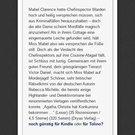
Mabel Clarence hatte Chefinspector Warden
hoch und heilig versprechen müssen, sich
aus Kriminalfällen herauszuhalten – doch
die alte Dame scheint Mordfälle magisch
anzuziehen! Als in ihrem Cottage eine
eingemauerte Leiche gefunden wird, hält
Miss Mabel also wie versprochen die Füße
still. Doch als der Verdacht des
Chefinspektors auf ihre Cousine Abigail fällt,
ist Schluss mit lustig. Gemeinsam mit ihrem
guten Freund, dem griesgrämigen Tierarzt
Victor Daniel, macht sich Miss Mabel auf
Mörderjagd! Schöner, sehr britischer
Rätselkrimi von der deutschen Autorin
Rebecca Michéle, die bereits einige
Highlander- und Detektivromane bei
renommierten Verlagen veröffentlichen
konnte. „Agatha Christie hat Konkurrenz
bekommen …“ (Leser) (35 Rezensionen /
4,5 Sterne) (320 Seiten) (Dryas Verlag) –
noch günstig für Kindle
oder
für Tolino?