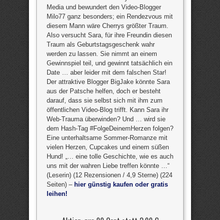
Media und bewundert den Video-Blogger
Milo77 ganz besonders; ein Rendezvous mit
diesem Mann wäre Cherrys größter Traum.
Also versucht Sara, für ihre Freundin diesen
Traum als Geburtstagsgeschenk wahr
werden zu lassen. Sie nimmt an einem
Gewinnspiel teil, und gewinnt tatsächlich ein
Date … aber leider mit dem falschen Star!
Der attraktive Blogger BigJake könnte Sara
aus der Patsche helfen, doch er besteht
darauf, dass sie selbst sich mit ihm zum
öffentlichen Video-Blog trifft. Kann Sara ihr
Web-Trauma überwinden? Und … wird sie
dem Hash-Tag #FolgeDeinemHerzen folgen?
Eine unterhaltsame Sommer-Romanze mit
vielen Herzen, Cupcakes und einem süßen
Hund! „… eine tolle Geschichte, wie es auch
uns mit der wahren Liebe treffen könnte …“
(Leserin) (12 Rezensionen / 4,9 Sterne) (224
Seiten) –
hier günstig kaufen oder gratis
leihen!