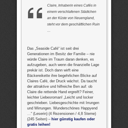
Claire, Inhaberin eines Cafés in
einem verschlafenen Städtchen
an der Küste von Neuengland,
steht vor dem geschäftlichen Ruin
…
Das „Seaside Café“ ist seit drei
Generationen im Besitz der Familie – nie
würde Claire im Traum daran denken, es
aufzugeben, auch wenn die finanzielle Lage
prekär ist. Doch dann wirft eine
Bäckereikette ihre begehrlichen Blicke auf
Claires Café, der Druck wächst. Da taucht
der attraktive und hilfreiche Ben auf: ob
Claire die rettende Hand ergreift? Feiner,
leichter Liebesroman! „Leicht und locker
geschrieben. Liebesgeschichte mit Irrungen
und Wirrungen. Wunderschönes Happyend
…“ (Leserin) (4 Rezensionen / 4,8 Sterne)
(245 Seiten) –
hier günstig kaufen oder
gratis leihen!