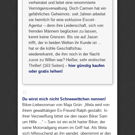
verheiratet und leitet eine renommierte
Vermögensverwaltung. Doch Carmen hat ein
gefährliches Geheimnis: seit Jahren arbeitet
sie heimlich für eine exklusive Escort-
Agentur – denn ihre Leidenschaft, sich von
fremden Männern beglücken zu lassen,
kennt keine Grenzen. Bis sie auf Jason
trifft, der in beiden Welten ihr Kunde ist …
hat er die kühle Geschäftsfrau
wiedererkannt, die ihm noch in der Nacht
zuvor zu Willen war? Heißer, sehr erotischer
Thriller! (163 Seiten) –
hier günstig kaufen
oder gratis leihen!
Du wirst mich nicht Schneewittchen nennen!
Biker-Liebesroman von Maja Grün: „Mela wird von
ihrem gewalttätigen Ex-Freund Ralph gestalkt. In
ihrer Verzweiflung bittet sie den rauen Biker Sam
um Hilfe …“ – Sam ist ein echt harter Biker, der
seine Motorradgang eisern im Griff hat. Als Mela
sich hilfesuchend an ihn wendet, übernimmt er den