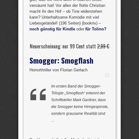
versäumt hat! Vor allen der flotte Christian
macht ihr den Hof – ob Tine widerstehen
kann? Unterhaltsame Komödie mit viel
Liebesgetändel! (196 Seiten) (bookrix) –
noch günstig für Kindle
oder
für Tolino?
Neuerscheinung: nur 99 Cent statt
2,99 €
Smogger: Smogflash
Horrorthriller von Florian Gerlach
Im ersten Band der Smogger-
Trilogie „Smogflash“ erkennt der
Schriftsteller Mark Gardner, dass
die Smogger keine Hirngespinste,
sondern grausame Realität sind
…