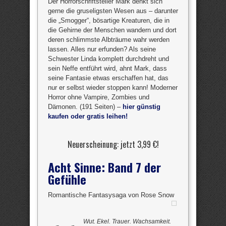
Der Horrorschriftsteller Mark denkt sich
gerne die gruseligsten Wesen aus – darunter
die „Smogger“, bösartige Kreaturen, die in
die Gehirne der Menschen wandern und dort
deren schlimmste Albträume wahr werden
lassen. Alles nur erfunden? Als seine
Schwester Linda komplett durchdreht und
sein Neffe entführt wird, ahnt Mark, dass
seine Fantasie etwas erschaffen hat, das
nur er selbst wieder stoppen kann! Moderner
Horror ohne Vampire, Zombies und
Dämonen. (191 Seiten) –
hier günstig
kaufen oder gratis leihen!
Neuerscheinung: jetzt 3,99 €!
Acht Sinne: Band 7 der
Gefühle
Romantische Fantasysaga von Rose Snow
Wut. Ekel. Trauer. Wachsamkeit.