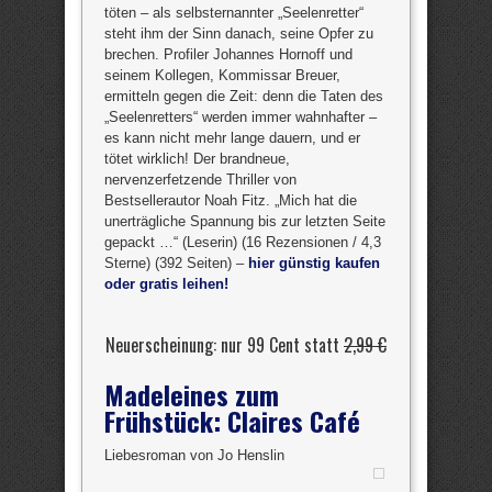
töten – als selbsternannter „Seelenretter“
steht ihm der Sinn danach, seine Opfer zu
brechen. Profiler Johannes Hornoff und
seinem Kollegen, Kommissar Breuer,
ermitteln gegen die Zeit: denn die Taten des
„Seelenretters“ werden immer wahnhafter –
es kann nicht mehr lange dauern, und er
tötet wirklich! Der brandneue,
nervenzerfetzende Thriller von
Bestsellerautor Noah Fitz. „Mich hat die
unerträgliche Spannung bis zur letzten Seite
gepackt …“ (Leserin) (16 Rezensionen / 4,3
Sterne) (392 Seiten) –
hier günstig kaufen
oder gratis leihen!
Neuerscheinung: nur 99 Cent statt
2,99 €
Madeleines zum
Frühstück: Claires Café
Liebesroman von Jo Henslin