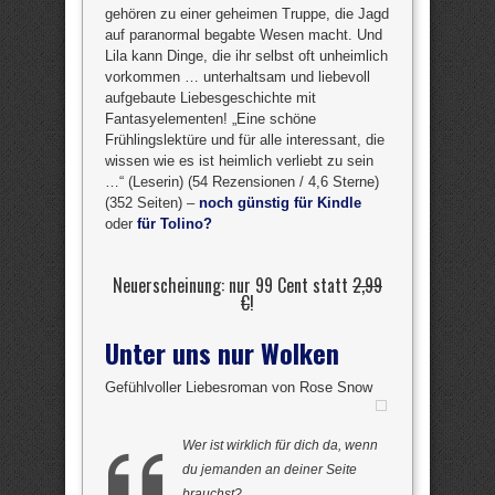
gehören zu einer geheimen Truppe, die Jagd
auf paranormal begabte Wesen macht. Und
Lila kann Dinge, die ihr selbst oft unheimlich
vorkommen … unterhaltsam und liebevoll
aufgebaute Liebesgeschichte mit
Fantasyelementen! „Eine schöne
Frühlingslektüre und für alle interessant, die
wissen wie es ist heimlich verliebt zu sein
…“ (Leserin) (54 Rezensionen / 4,6 Sterne)
(352 Seiten) –
noch günstig für Kindle
oder
für Tolino?
Neuerscheinung: nur 99 Cent statt
2,99
€
!
Unter uns nur Wolken
Gefühlvoller Liebesroman von Rose Snow
Wer ist wirklich für dich da, wenn
du jemanden an deiner Seite
brauchst?