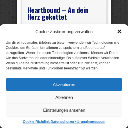
Heartbound – An dein
Herz gekettet
Heißer Romantic Thriller von Laura Winter
Cookie-Zustimmung verwalten
Die vierundzwanzigjährige Kayla
Um dir ein optimales Erlebnis zu bieten, verwenden wir Technologien wie
flieht aus ihrer siebenjährigen
Cookies, um Geräteinformationen zu speichern und/oder darauf
zuzugreifen. Wenn du diesen Technologien zustimmst, können wir Daten
Gefangenschaft in einem Bordell
wie das Surfverhalten oder eindeutige IDs auf dieser Website verarbeiten.
…
Wenn du deine Zustimmung nicht erteilst oder zurückziehst, können
bestimmte Merkmale und Funktionen beeinträchtigt werden.
Viele Jahre war Kayla in Ramons Bordell im
Norden von Mexiko City gefangen; als ihr
Akzeptieren
die Flucht gelingt, weiß sie, dass ihr die die
tödliche Rache des Gangsterbosses gilt. Sie
Ablehnen
nimmt eine neue Identität an und versteckt
sich; bis Javier in ihr Leben tritt und sie mit
Einstellungen ansehen
seiner Leidenschaft in einen Rausch der
Sinne führt. Doch was führt Javier
tatsächlich im Schilde? Ahnt er, dass er mit
Cookie-Richtlinie
Datenschutzerklärung
Impressum
Kayla einen wertvollen Faustpfand besitzt?