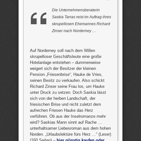
Die Unternehmensberaterin
Saskia Tarras reist im Auftrag ihres
skrupellosen Ehemannes Richard
Zinser nach Norderney …
Auf Norderney soll nach dem Willen
skrupelloser Geschäftsleute eine große
Hotelanlage entstehen – dummerweise
weigert sich der Besitzer der kleinen
Pension „Friesenbrise“, Hauke de Vries,
seinen Besitz zu verkaufen. Also schickt
Richard Zinser seine Frau los, um Hauke
unter Druck zu setzen. Doch Saskia lässt
sich von der herben Landschaft, der
friesischen Brise und nicht zuletzt dem
aufrechen Friesen Hauke das Herz
verführen. Ob aus der Inselromanze mehr
wird? Saskias Mann sinnt auf Rache …
unterhaltsamer Liebesroman aus dem hohen
Norden. „Urlaubslektüre fürs Herz …“ (Leser)
(160 Seiten) –
hier günstig kaufen oder