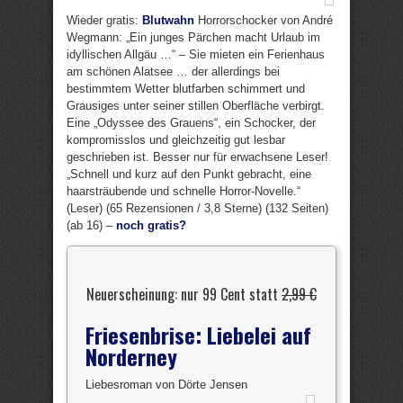
Wieder gratis:
Blutwahn
Horrorschocker von André
Wegmann: „Ein junges Pärchen macht Urlaub im
idyllischen Allgäu …“ – Sie mieten ein Ferienhaus
am schönen Alatsee … der allerdings bei
bestimmtem Wetter blutfarben schimmert und
Grausiges unter seiner stillen Oberfläche verbirgt.
Eine „Odyssee des Grauens“, ein Schocker, der
kompromisslos und gleichzeitig gut lesbar
geschrieben ist. Besser nur für erwachsene Leser!
„Schnell und kurz auf den Punkt gebracht, eine
haarsträubende und schnelle Horror-Novelle.“
(Leser) (65 Rezensionen / 3,8 Sterne) (132 Seiten)
(ab 16) –
noch gratis?
Neuerscheinung: nur 99 Cent statt
2,99 €
Friesenbrise: Liebelei auf
Norderney
Liebesroman von Dörte Jensen