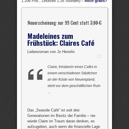
1.206 Pos., Lesezeit 1:26 Stunden) –
noch gratis?
Neuerscheinung: nur 99 Cent statt
2,99 €
Madeleines zum
Frühstück: Claires Café
Liebesroman von Jo Henslin
Claire, Inhaberin eines Cafés in
einem verschlafenen Städtchen
an der Küste von Neuengland,
steht vor dem geschäftlichen Ruin
…
Das „Seaside Café“ ist seit drei
Generationen im Besitz der Familie – nie
würde Claire im Traum daran denken, es
aufzugeben, auch wenn die finanzielle Lage