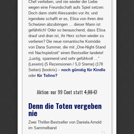
Chef verlieben, und nie wieder der Liebe
wegen eine Freundschaft aufs Spiel setzen.
Doch dann steht Alessandro vor ihr, und
irgendwie schafft er es, Elisa von ihren drei
Schwüren abzubringen … dieser Mann ist
gefährlich! Oder so berauschend, dass Elisa
drauf und dran ist, ihr Herz schon wieder zu
verlieren? Die neue romantische Komödie
von Dana Summer, die mit „One-Night-Stand
mit Nachspielzeit“ einen Bestseller landete!
„Lustig, spannend und sehr gefühlvoll …“
(Leserin) (5 Rezensionen / 5,0 Sterne) (178
Seiten) (bookrix) –
noch günstig für Kindle
oder
für Tolino?
Aktion: nur 99 Cent statt
4,99 €
!
Denn die Toten vergeben
nie
Zwei Thriller-Bestseller von Daniela Arnold
im Sammelband