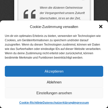
Wenn die düsteren Geheimnisse
der Vergangenheit unsere Zukunft
überschatten, ist es an der Zeit,
sich der grausamen Wahrheit zu
Cookie-Zustimmung verwalten
stellen. Denn eines ist sicher: Die
Toten vergeben nie!
Um dir ein optimales Erlebnis zu bieten, verwenden wir Technologien wie
Cookies, um Geräteinformationen zu speichern und/oder darauf
zuzugreifen. Wenn du diesen Technologien zustimmst, können wir Daten
wie das Surfverhalten oder eindeutige IDs auf dieser Website verarbeiten.
Seelenlicht:
Ein Schatten legt sich über
Wenn du deine Zustimmung nicht erteilst oder zurückziehst, können
den Urlaub, den Nele bei einer Gastfamilie in
bestimmte Merkmale und Funktionen beeinträchtigt werden.
Finnland verbringt. Durch unheimliche
Lichterscheinungen erschreckt, erfährt sie
von einem vor 25 Jahren vermissten
Akzeptieren
Mädchen: Hilla, die damals spurlos im Wald
verschwand und von der heute niemand in
der Gegend gerne spricht. Nele beginnt
Ablehnen
nachzuforschen und muss sich all ihren
Dämonen stellen! Ein psychologischer
Einstellungen ansehen
Thriller.
Sündenschlaf:
Junge, brünette
Frauen verbluten – alles nur Selbstmorde?
Cookie-Richtlinie
Datenschutzerklärung
Impressum
Als die Augsburger Kommissarin Susanne