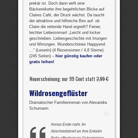
prekär ist. Doch dann wirft eine
Bäckereikette ihre begehrlichen Blicke auf
Claires Café, der Druck wächst. Da taucht
der attraktive und hilfreiche Ben auf: ob
Claire die rettende Hand ergreift? Feiner,
leichter Liebesroman! „Leicht und locker
geschrieben. Liebesgeschichte mit Irrungen
und Wirrungen. Wunderschönes Happyend
…“ (Leserin) (4 Rezensionen / 4,8 Sterne)
(245 Seiten) –
hier günstig kaufen oder
gratis leihen!
Neuerscheinung: nur 99 Cent statt
2,99 €
Wildrosengeflüster
Dramatischer Familienroman von Alexandra
Schumann
Annas Ende naht. Im
Abschiedsbrief an ihre Enkelin
Bella offenbart sie Geheimnisse,