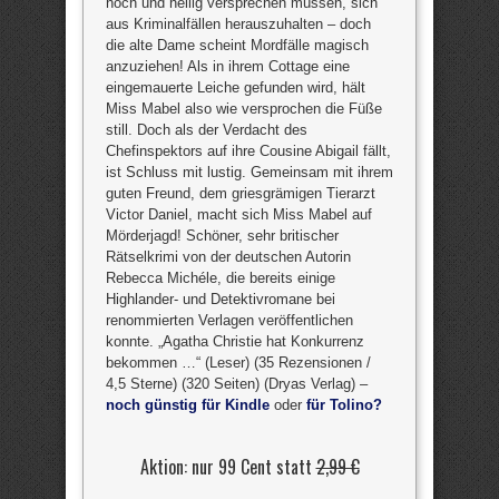
hoch und heilig versprechen müssen, sich
aus Kriminalfällen herauszuhalten – doch
die alte Dame scheint Mordfälle magisch
anzuziehen! Als in ihrem Cottage eine
eingemauerte Leiche gefunden wird, hält
Miss Mabel also wie versprochen die Füße
still. Doch als der Verdacht des
Chefinspektors auf ihre Cousine Abigail fällt,
ist Schluss mit lustig. Gemeinsam mit ihrem
guten Freund, dem griesgrämigen Tierarzt
Victor Daniel, macht sich Miss Mabel auf
Mörderjagd! Schöner, sehr britischer
Rätselkrimi von der deutschen Autorin
Rebecca Michéle, die bereits einige
Highlander- und Detektivromane bei
renommierten Verlagen veröffentlichen
konnte. „Agatha Christie hat Konkurrenz
bekommen …“ (Leser) (35 Rezensionen /
4,5 Sterne) (320 Seiten) (Dryas Verlag) –
noch günstig für Kindle
oder
für Tolino?
Aktion: nur 99 Cent statt
2,99 €