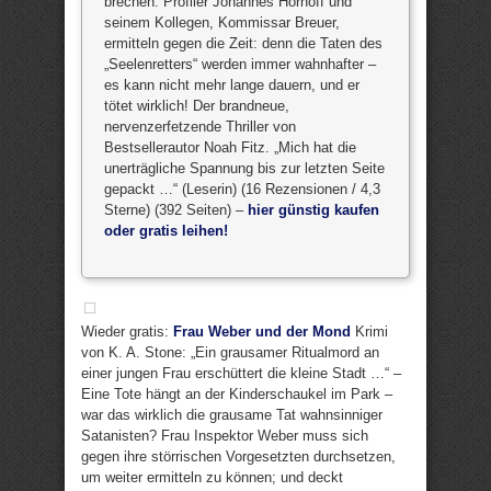
brechen. Profiler Johannes Hornoff und
seinem Kollegen, Kommissar Breuer,
ermitteln gegen die Zeit: denn die Taten des
„Seelenretters“ werden immer wahnhafter –
es kann nicht mehr lange dauern, und er
tötet wirklich! Der brandneue,
nervenzerfetzende Thriller von
Bestsellerautor Noah Fitz. „Mich hat die
unerträgliche Spannung bis zur letzten Seite
gepackt …“ (Leserin) (16 Rezensionen / 4,3
Sterne) (392 Seiten) –
hier günstig kaufen
oder gratis leihen!
Wieder gratis:
Frau Weber und der Mond
Krimi
von K. A. Stone: „Ein grausamer Ritualmord an
einer jungen Frau erschüttert die kleine Stadt …“ –
Eine Tote hängt an der Kinderschaukel im Park –
war das wirklich die grausame Tat wahnsinniger
Satanisten? Frau Inspektor Weber muss sich
gegen ihre störrischen Vorgesetzten durchsetzen,
um weiter ermitteln zu können; und deckt