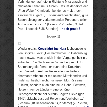
Verbindungen auf, die in Richtung Missbrauch und
religiösen Fanatismus führen. Das ist der erste der
„Frau Weber“-Krimiserie, bei der es meist recht
esoterisch zugeht. „… spannend geschrieben, gute
Beschreibung der vorkommenden Personen, toller
Aufbau der Story …“ (Leser) (212 Seiten, 3.394
Pos., Lesezeit 3:36 Stunden) –
noch gratis?
{openx:1}
Wieder gratis:
Kreuzfahrt ins Herz
Liebesnovelle
von Brigitte Cleve: „Der Hamburger Jo Bahrenburg
macht etwas, was er sich in der Vergangenheit nie
zutraute …“ – Nach seiner Scheidung sucht Jo
Bahrenburg die Ferne: er bucht eine Kreuzfahrt
nach Venedig. Auf der Reise erlebt er heiter-
charmante Abenteuer mit seinen Mitreisenden und
findet schließlich nicht nur neuen Mut für seine
Zukunft, sondern auch eine neue Liebe! Fernweh,
Herzen, fremde Länder – eine schöne
Liebesgeschichte der Autorin Brigitte Cleve (geb.
1948). „Macht Lust auf Reisen und Verlieben …“
(Leserin) (18 Rezensionen / 4,2 Sterne) (75 Seiten,