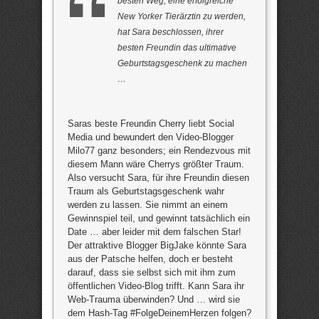
besten Weg, eine erfolgreiche
New Yorker Tierärztin zu werden,
hat Sara beschlossen, ihrer
besten Freundin das ultimative
Geburtstagsgeschenk zu machen
…
Saras beste Freundin Cherry liebt Social
Media und bewundert den Video-Blogger
Milo77 ganz besonders; ein Rendezvous mit
diesem Mann wäre Cherrys größter Traum.
Also versucht Sara, für ihre Freundin diesen
Traum als Geburtstagsgeschenk wahr
werden zu lassen. Sie nimmt an einem
Gewinnspiel teil, und gewinnt tatsächlich ein
Date … aber leider mit dem falschen Star!
Der attraktive Blogger BigJake könnte Sara
aus der Patsche helfen, doch er besteht
darauf, dass sie selbst sich mit ihm zum
öffentlichen Video-Blog trifft. Kann Sara ihr
Web-Trauma überwinden? Und … wird sie
dem Hash-Tag #FolgeDeinemHerzen folgen?