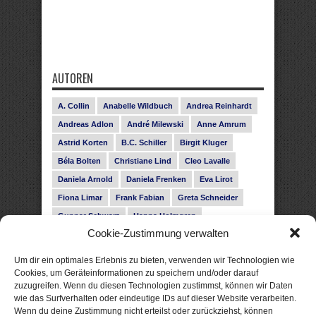
AUTOREN
A. Collin
Anabelle Wildbuch
Andrea Reinhardt
Andreas Adlon
André Milewski
Anne Amrum
Astrid Korten
B.C. Schiller
Birgit Kluger
Béla Bolten
Christiane Lind
Cleo Lavalle
Daniela Arnold
Daniela Frenken
Eva Lirot
Fiona Limar
Frank Fabian
Greta Schneider
Gunnar Schwarz
Hanna Holmgren
Cookie-Zustimmung verwalten
Heike Fröhling
Ina Glahe
Ivo Pala
J. Vellguth
Josefine Weiss
Karolyn Ciseau
Leander Rose
Um dir ein optimales Erlebnis zu bieten, verwenden wir Technologien wie
Leonie Haubrich
Lilly Labord
Livia Pipes
Cookies, um Geräteinformationen zu speichern und/oder darauf
zuzugreifen. Wenn du diesen Technologien zustimmst, können wir Daten
Malin Blunk
Marcus Hünnebeck
Martin Krist
wie das Surfverhalten oder eindeutige IDs auf dieser Website verarbeiten.
Melisa Schwermer
Nele Bruun
Nika Lubitsch
Wenn du deine Zustimmung nicht erteilst oder zurückziehst, können