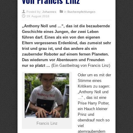
Posted by:
Johannes
in
Buchempfehlungen
19. August 2016
„Anthony Noll und …“, das ist die bezaubernde
Geschichte eines Jungen, der zwei Leben
führen darf. Eines als ein von den eigenen
Eltern vergessenes Erdenkind, das zumeist sehr
trist und grau ist, und das andere als ein
zaubernder Roboter auf einem fernen Planeten.
Das wiederum vor Abenteuern und Freunden
nur so platzt …
(Ein Gastbeitrag von Francis Linz)
Oder um es mit der
Stimme eines
Kritikers zu sagen:
„Anthony Noll und
…“ , das ist eine
Prise Harry Potter,
ein Hauch kleiner
Prinz und
obendrauf noch so
Francis Linz
viel
atemraubendem