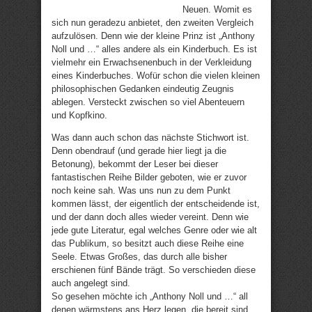
Neuen. Womit es
sich nun geradezu anbietet, den zweiten Vergleich
aufzulösen. Denn wie der kleine Prinz ist „Anthony
Noll und …“ alles andere als ein Kinderbuch. Es ist
vielmehr ein Erwachsenenbuch in der Verkleidung
eines Kinderbuches. Wofür schon die vielen kleinen
philosophischen Gedanken eindeutig Zeugnis
ablegen. Versteckt zwischen so viel Abenteuern
und Kopfkino.
Was dann auch schon das nächste Stichwort ist.
Denn obendrauf (und gerade hier liegt ja die
Betonung), bekommt der Leser bei dieser
fantastischen Reihe Bilder geboten, wie er zuvor
noch keine sah. Was uns nun zu dem Punkt
kommen lässt, der eigentlich der entscheidende ist,
und der dann doch alles wieder vereint. Denn wie
jede gute Literatur, egal welches Genre oder wie alt
das Publikum, so besitzt auch diese Reihe eine
Seele. Etwas Großes, das durch alle bisher
erschienen fünf Bände trägt. So verschieden diese
auch angelegt sind.
So gesehen möchte ich „Anthony Noll und …“ all
denen wärmstens ans Herz legen, die bereit sind,