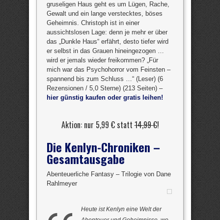
gruseligen Haus geht es um Lügen, Rache,
Gewalt und ein lange verstecktes, böses
Geheimnis. Christoph ist in einer
aussichtslosen Lage: denn je mehr er über
das „Dunkle Haus“ erfährt, desto tiefer wird
er selbst in das Grauen hineingezogen …
wird er jemals wieder freikommen? „Für
mich war das Psychohorror vom Feinsten –
spannend bis zum Schluss …“ (Leser) (6
Rezensionen / 5,0 Sterne) (213 Seiten) –
hier günstig kaufen oder gratis leihen!
Aktion: nur 5,99 € statt
14,99 €
!
Die Kenlyn-Chroniken –
Gesamtausgabe
Abenteuerliche Fantasy – Trilogie von Dane
Rahlmeyer
Heute ist Kenlyn eine Welt der
Abenteuer und Geheimnisse, wo