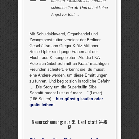
dunklen. Einflussreiche Freunde
schirmen ihn ab. Und er hat keine
Angst vor Blut …
Mit Schuldsklaverei, Organhandel und
Zwangsprostitution verdient der Berliner
Geschäftsmann Gregor Krätz Millionen.
Seine Opfer sind junge Frauen auf der
Flucht aus Krisengebieten. Als die LKA-
Polizistin Sibel Schmitt an Krätz’ mächtigen
Freunden scheitert, erkennt sie: du musst
eine Andere werden, um diese Ermittlungen
zu führen. Und begibt sich in tödliche Gefahr
… „Die Story um die Superbullin Sibel
Schmitt macht Lust auf mehr …“ (Leser)
(166 Seiten) –
hier günstig kaufen oder
gratis leihen!
Neuerscheinung: nur 99 Cent statt
2,99
€
!