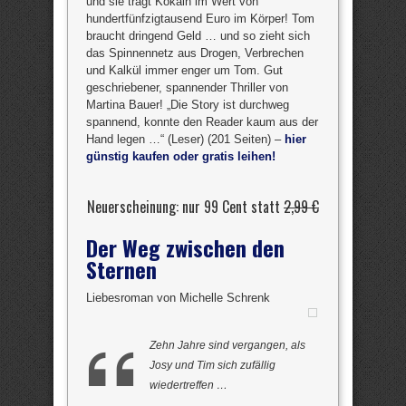
und sie trägt Kokain im Wert von
hundertfünfzigtausend Euro im Körper! Tom
braucht dringend Geld … und so zieht sich
das Spinnennetz aus Drogen, Verbrechen
und Kalkül immer enger um Tom. Gut
geschriebener, spannender Thriller von
Martina Bauer! „Die Story ist durchweg
spannend, konnte den Reader kaum aus der
Hand legen …“ (Leser) (201 Seiten) –
hier
günstig kaufen oder gratis leihen!
Neuerscheinung: nur 99 Cent statt
2,99 €
Der Weg zwischen den
Sternen
Liebesroman von Michelle Schrenk
Zehn Jahre sind vergangen, als
Josy und Tim sich zufällig
wiedertreffen …