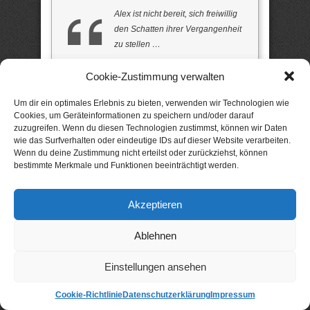
Alex ist nicht bereit, sich freiwillig
den Schatten ihrer Vergangenheit
zu stellen …
Cookie-Zustimmung verwalten
Alex ist eine erfolgreiche Unternehmerin,
gemeinsam mit ihrem Verlobten Leon führt
Um dir ein optimales Erlebnis zu bieten, verwenden wir Technologien wie
sie eine Beratungsfirma. Gemeinsam? Alex
Cookies, um Geräteinformationen zu speichern und/oder darauf
findet in ihrer Arbeit Bestätigung und
zuzugreifen. Wenn du diesen Technologien zustimmst, können wir Daten
Erfüllung, während Leon viel lieber kuscheln
wie das Surfverhalten oder eindeutige IDs auf dieser Website verarbeiten.
würde. Doch für solchen Gefühls-Firlefanz
Wenn du deine Zustimmung nicht erteilst oder zurückziehst, können
bestimmte Merkmale und Funktionen beeinträchtigt werden.
hat Alex keine Zeit! Nur nachts, wenn die
Träume kommen, heißt Alex wieder Alessa
und eine Mädchenstimme ruft nach ihr …
Akzeptieren
wird sich Alex ihrer Vergangenheit stellen
und wieder lieben lernen? Der neue Roman
von Bestsellerautorin Cleo Lavalle („Aller
Ablehnen
guten Männer sind 3“). „Bewegende
Geschichte, wie Sie das Leben erzählt!“
Einstellungen ansehen
(Leserin) (15 Rezensionen / 4,9 Sterne) (285
Seiten) –
hier günstig kaufen oder gratis
Cookie-Richtlinie
Datenschutzerklärung
Impressum
leihen!