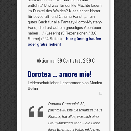
entführt? Und was für dunkle Mächte lauern
im Dunkel des Waldes? Klassischer Horror
für Lovecraft- und Cthulhu Fans! „… ein
gutes Buch für alle Fantasy-Horror-Mystery-
Fans, die Lust auf ein gruseliges Abenteuer
haben …“ (Leserin) (5 Rezensionen / 3,6
Sterne) (224 Seiten) –
hier günstig kaufen
oder gratis leihen!
Aktion: nur 99 Cent statt
2,99 €
Dorotea … amore mio!
Leidenschaftlicher Liebesroman von Monica
Bellini
Dorotea Cremonini, 32,
pflichtbewusste Geschäftsfrau aus
Florenz, hat alles, was sich eine
Frau wünschen kann – die Liebe
ihres Ehemanns Fabio inklusive.