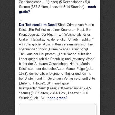
Zeit Napoleons …“ (Leser) (5 Rezensionen / 5,0
Sterne) (367 Seiten, Lesezeit 5:14 Stunden) –
noch
gratis?
Der Tod steckt im Detail
Short Crimes von Martin
Krist: „Ein Polizist mit einer Knarre am Kopf. Ein
Kronzeuge auf der Flucht. Ein Weichei als Killer.
Und ein Hausdrache, der endlich Urlaub macht …“
– In drei großen Abschnitten versammeln sich hier
spannende Storys: „Crime Scene Berlin“ bringt
Thrill aus der Hauptstadt; „Thrill Nation“ führt den
Leser quer durch die Republik; und „Mystery World“
bietet drei Albtraum-Geschichten. Hinter „Martin
Krist“ steht der deutsche Autor Marcel Feige (geb.
1972), der bereits erfolgreiche Thriller und Krimis
bei Ullstein und im Goldmann Verlag veröffentlichte
(„Inferno Trilogie“). „Kriminell gute
Kurzgeschichten!“ (Leser) (20 Rezensionen / 4,5
Sterne) (156 Seiten, 2.496 Pos., Lesezeit 3:00
Stunden) (ab 16) –
noch gratis?