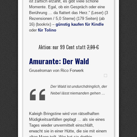
ist zärtlich erzählt, es gibt viele schöne
Momente. Egal, ob ein Gespräch oder eine
Berührung … da flattert das Herz.“ (Leser) (3
Rezensionen / 5,0 Sterne) (179 Seiten) (ab
16) (bookrix) –
günstig kaufen für Kindle
oder
für Tolino
Aktion: nur 99 Cent statt
2,99 €
Amurante: Der Wald
Gruselroman von Rico Forwerk
Der Wald ist undurchdringlich, der
Nebel lässt niemanden gehen …
Kaleigh Bringstine wird von rätselhaften
Müdigkeitsanfällen geplagt … als sie eines
Tages wieder unvermittelt einschläft,
erwacht sie in einer Hütte, die sie mit einem
alten Mann teilt. Wer hat sie dorthin