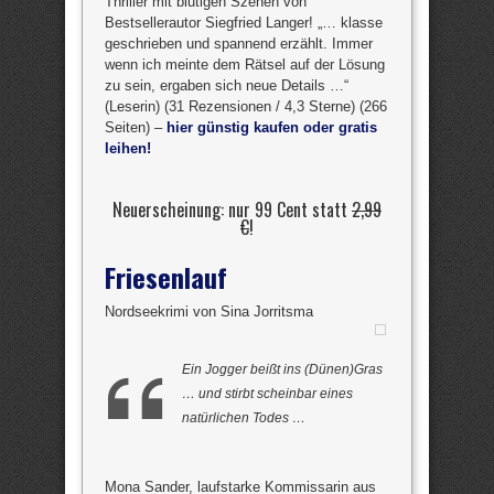
Thriller mit blutigen Szenen von
Bestsellerautor Siegfried Langer! „… klasse
geschrieben und spannend erzählt. Immer
wenn ich meinte dem Rätsel auf der Lösung
zu sein, ergaben sich neue Details …“
(Leserin) (31 Rezensionen / 4,3 Sterne) (266
Seiten) –
hier günstig kaufen oder gratis
leihen!
Neuerscheinung: nur 99 Cent statt
2,99
€
!
Friesenlauf
Nordseekrimi von Sina Jorritsma
Ein Jogger beißt ins (Dünen)Gras
… und stirbt scheinbar eines
natürlichen Todes …
Mona Sander, laufstarke Kommissarin aus