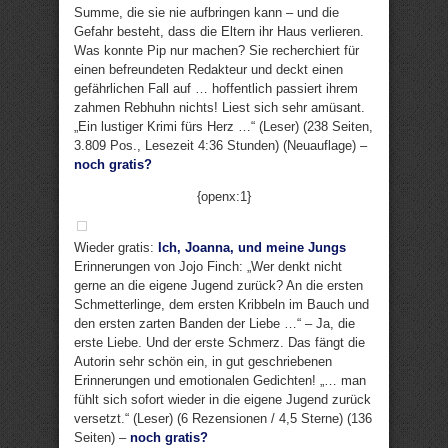
Summe, die sie nie aufbringen kann – und die
Gefahr besteht, dass die Eltern ihr Haus verlieren.
Was konnte Pip nur machen? Sie recherchiert für
einen befreundeten Redakteur und deckt einen
gefährlichen Fall auf … hoffentlich passiert ihrem
zahmen Rebhuhn nichts! Liest sich sehr amüsant.
„Ein lustiger Krimi fürs Herz …“ (Leser) (238 Seiten,
3.809 Pos., Lesezeit 4:36 Stunden) (Neuauflage) –
noch gratis?
{openx:1}
Wieder gratis:
Ich, Joanna, und meine Jungs
Erinnerungen von Jojo Finch: „Wer denkt nicht
gerne an die eigene Jugend zurück? An die ersten
Schmetterlinge, dem ersten Kribbeln im Bauch und
den ersten zarten Banden der Liebe …“ – Ja, die
erste Liebe. Und der erste Schmerz. Das fängt die
Autorin sehr schön ein, in gut geschriebenen
Erinnerungen und emotionalen Gedichten! „… man
fühlt sich sofort wieder in die eigene Jugend zurück
versetzt.“ (Leser) (6 Rezensionen / 4,5 Sterne) (136
Seiten) –
noch gratis?