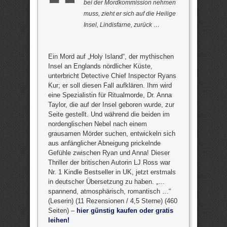
bei der Mordkommission nehmen
muss, zieht er sich auf die Heilige
Insel, Lindisfarne, zurück …
Ein Mord auf „Holy Island“, der mythischen
Insel an Englands nördlicher Küste,
unterbricht Detective Chief Inspector Ryans
Kur; er soll diesen Fall aufklären. Ihm wird
eine Spezialistin für Ritualmorde, Dr. Anna
Taylor, die auf der Insel geboren wurde, zur
Seite gestellt. Und während die beiden im
nordenglischen Nebel nach einem
grausamen Mörder suchen, entwickeln sich
aus anfänglicher Abneigung prickelnde
Gefühle zwischen Ryan und Anna! Dieser
Thriller der britischen Autorin LJ Ross war
Nr. 1 Kindle Bestseller in UK, jetzt erstmals
in deutscher Übersetzung zu haben. „…
spannend, atmosphärisch, romantisch …“
(Leserin) (11 Rezensionen / 4,5 Sterne) (460
Seiten) –
hier günstig kaufen oder gratis
leihen!