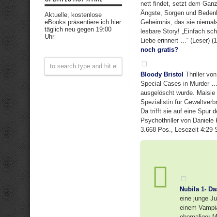
nett findet, setzt dem Gan
Ängste, Sorgen und Bedenk
Aktuelle, kostenlose
eBooks präsentiere ich hier
Geheimnis, das sie niemals
täglich neu gegen 19:00
lesbare Story! „Einfach sch
Uhr
Liebe erinnert …“ (Leser) (
noch gratis?
Bloody Bristol
Thriller vo
Special Cases in Murder …“
ausgelöscht wurde. Maisie 
Spezialistin für Gewaltver
Da trifft sie auf eine Spur
Psychothriller von Daniele 
3.668 Pos., Lesezeit 4:29
Nubila 1- D
eine junge Ju
einem Vampian
ehemaliger M