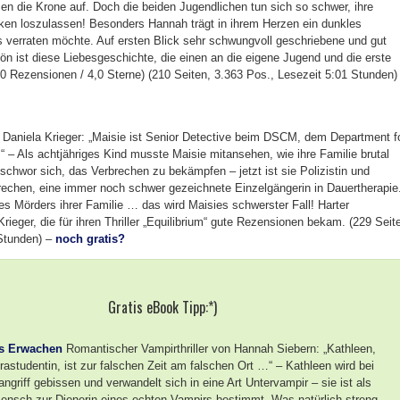
zen die Krone auf. Doch die beiden Jugendlichen tun sich so schwer, ihre
en loszulassen! Besonders Hannah trägt in ihrem Herzen ein dunkles
 verraten möchte. Auf ersten Blick sehr schwungvoll geschriebene und gut
ön ist diese Liebesgeschichte, die einen an die eigene Jugend und die erste
10 Rezensionen / 4,0 Sterne) (210 Seiten, 3.363 Pos., Lesezeit 5:01 Stunden)
n Daniela Krieger: „Maisie ist Senior Detective beim DSCM, dem Department f
 – Als achtjähriges Kind musste Maisie mitansehen, wie ihre Familie brutal
schwor sich, das Verbrechen zu bekämpfen – jetzt ist sie Polizistin und
brechen, eine immer noch schwer gezeichnete Einzelgängerin in Dauertherapie
 des Mörders ihrer Familie … das wird Maisies schwerster Fall! Harter
Krieger, die für ihren Thriller „Equilibrium“ gute Rezensionen bekam. (229 Seit
 Stunden) –
noch gratis?
Gratis eBook Tipp:*)
as Erwachen
Romantischer Vampirthriller von Hannah Siebern: „Kathleen,
rastudentin, ist zur falschen Zeit am falschen Ort …“ – Kathleen wird bei
griff gebissen und verwandelt sich in eine Art Untervampir – sie ist als
ensch zur Dienerin eines echten Vampirs bestimmt. Was natürlich streng