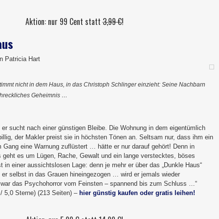
Aktion: nur 99 Cent statt
3,99 €
!
aus
n Patricia Hart
timmt nicht in dem Haus, in das Christoph Schlinger einzieht: Seine Nachbarn
chreckliches Geheimnis …
s, er sucht nach einer günstigen Bleibe. Die Wohnung in dem eigentümlich
illig, der Makler preist sie in höchsten Tönen an. Seltsam nur, dass ihm ein
 Gang eine Warnung zuflüstert … hätte er nur darauf gehört! Denn in
 geht es um Lügen, Rache, Gewalt und ein lange verstecktes, böses
t in einer aussichtslosen Lage: denn je mehr er über das „Dunkle Haus“
ird er selbst in das Grauen hineingezogen … wird er jemals wieder
 war das Psychohorror vom Feinsten – spannend bis zum Schluss …“
/ 5,0 Sterne) (213 Seiten) –
hier günstig kaufen oder gratis leihen!