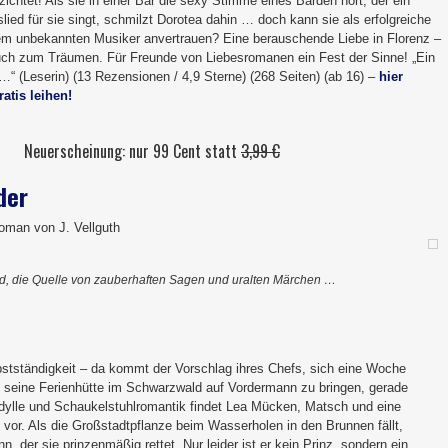
rzichtet! Als sie in einer Bar die sexy Stimme eines Barden hört, der ein
ied für sie singt, schmilzt Dorotea dahin … doch kann sie als erfolgreiche
em unbekannten Musiker anvertrauen? Eine berauschende Liebe in Florenz –
 Buch zum Träumen. Für Freunde von Liebesromanen ein Fest der Sinne! „Ein
“ (Leserin) (13 Rezensionen / 4,9 Sterne) (268 Seiten) (ab 16) –
hier
atis leihen!
Neuerscheinung: nur 99 Cent statt
3,99 €
der
oman von J. Vellguth
, die Quelle von zauberhaften Sagen und uralten Märchen …
bstständigkeit – da kommt der Vorschlag ihres Chefs, sich eine Woche
seine Ferienhütte im Schwarzwald auf Vordermann zu bringen, gerade
ridylle und Schaukelstuhlromantik findet Lea Mücken, Matsch und eine
vor. Als die Großstadtpflanze beim Wasserholen in den Brunnen fällt,
n, der sie prinzenmäßig rettet. Nur leider ist er kein Prinz, sondern ein