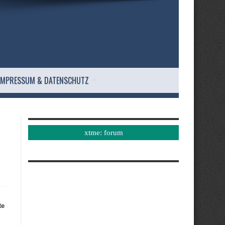
IMPRESSUM & DATENSCHUTZ
xtme: forum
te