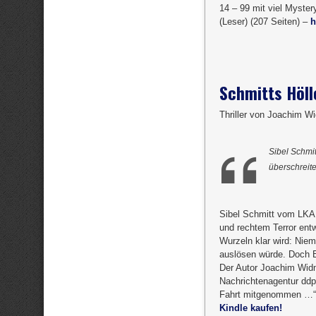
14 – 99 mit viel Myste
(Leser) (207 Seiten) –
h
Schmitts Höll
Thriller von Joachim 
Sibel Schmit
überschreit
Sibel Schmitt vom LKA 
und rechtem Terror entw
Wurzeln klar wird: Niem
auslösen würde. Doch Be
Der Autor Joachim Widm
Nachrichtenagentur ddp.
Fahrt mitgenommen …“ (
Kindle kaufen!