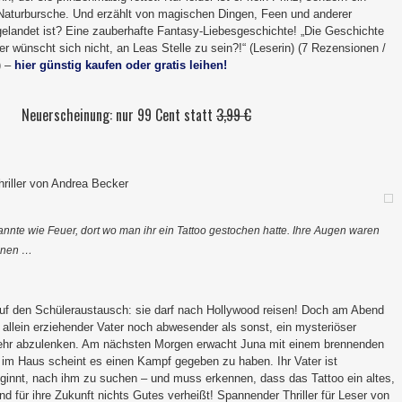
 Naturbursche. Und erzählt von magischen Dingen, Feen und anderer
elandet ist? Eine zauberhafte Fantasy-Liebesgeschichte! „Die Geschichte
er wünscht sich nicht, an Leas Stelle zu sein?!“ (Leserin) (7 Rezensionen /
) –
hier günstig kaufen oder gratis leihen!
Neuerscheinung: nur 99 Cent statt
3,99 €
riller von Andrea Becker
annte wie Feuer, dort wo man ihr ein Tattoo gestochen hatte. Ihre Augen waren
ränen …
auf den Schüleraustausch: sie darf nach Hollywood reisen! Doch am Abend
r allein erziehender Vater noch abwesender als sonst, ein mysteriöser
sehr abzulenken. Am nächsten Morgen erwacht Juna mit einem brennenden
, im Haus scheint es einen Kampf gegeben zu haben. Ihr Vater ist
innt, nach ihm zu suchen – und muss erkennen, dass das Tattoo ein altes,
nd für ihre Zukunft nichts Gutes verheißt! Spannender Thriller für Leser von