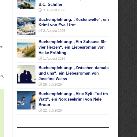
B.C. Schiller
3. August 2026
Buchempfehlung: „Küstenwelle“, ein
Krimi von Eva Lirot
 –
2. August 2026
Buchempfehlung: „Ein Zuhause für
or
vier Herzen“, ein Liebesroman von
Heike Fröhling
1. August 2026
.
Buchempfehlung: „Zwischen damals
und uns“, ein Liebesroman von
en,
Josefine Weiss
29. Juli 2026
Buchempfehlung: „Akte Sylt: Tod im
Watt“, ein Nordseekrimi von Nele
Bruun
22. Juli 2026