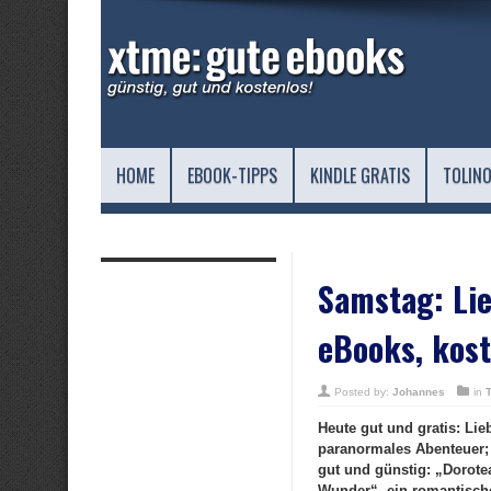
HOME
EBOOK-TIPPS
KINDLE GRATIS
TOLINO
Samstag: Lie
eBooks, kost
Posted by:
Johannes
in
Heute gut und gratis: Li
paranormales Abenteuer; 
gut und günstig: „Dorote
Wunder“, ein romantisch