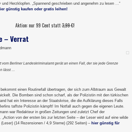
ry und Herzklopfen. „Spannend geschrieben und angenehm zu lesen …“
ier günstig kaufen oder gratis leihen!
Aktion: nur 99 Cent statt
3,99 €
!
e – Verrat
Widmann
t vom Berliner Landeskriminalamt gerät an einen Fall, der sie jede Grenze
en lässt …
bekommt einen Routinefall übertragen, der sich zum Albtraum aus Gewalt
ickelt. Die Bomben sind schon scharf, als der Polizistin mit den türkischen
and hat ein Interesse an der Staatskrise, die die Aufklärung dieses Falls
rlins taffste Polizistin kämpft! Im Notfall auch gegen die eigenen Leute.
ann war Redakteur in großen Zeitungen und zuletzt Chef der
 „Action von der ersten bis zur letzten Seite – der Leser wird auf eine wilde
Leser) (14 Rezensionen / 4,9 Sterne) (292 Seiten) –
hier günstig für