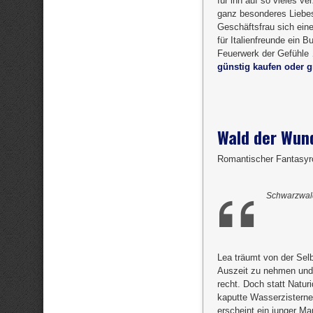
für ihn auf so vieles ve
ganz besonderes Liebesl
Geschäftsfrau sich ein
für Italienfreunde ein
Feuerwerk der Gefühle …
günstig kaufen oder gr
Wald der Wun
Romantischer Fantasyr
Schwarzwald
Lea träumt von der Sel
Auszeit zu nehmen und 
recht. Doch statt Natu
kaputte Wasserzisterne 
erscheint ein junger Man