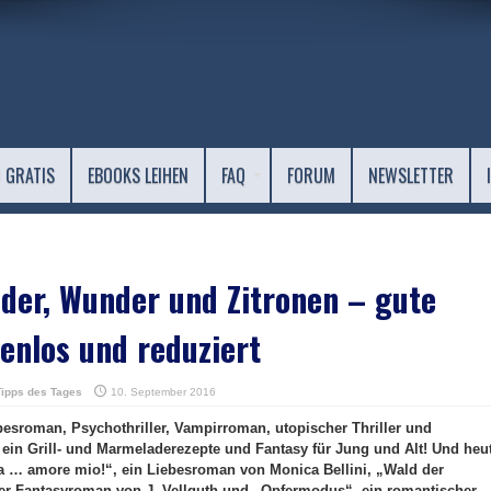
 GRATIS
EBOOKS LEIHEN
FAQ
FORUM
NEWSLETTER
der, Wunder und Zitronen – gute
enlos und reduziert
Tipps des Tages
10. September 2016
ebesroman, Psychothriller, Vampirroman, utopischer Thriller und
ein Grill- und Marmeladerezepte und Fantasy für Jung und Alt! Und heu
a … amore mio!“, ein Liebesroman von Monica Bellini, „Wald der
er Fantasyroman von J. Vellguth und „Opfermodus“, ein romantischer