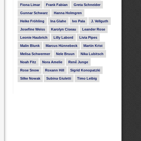
Fiona Limar
Frank Fabian
Greta Schneider
Gunnar Schwarz
Hanna Holmgren
Heike Fröhling
Ina Glahe
Ivo Pala
J. Vellguth
Josefine Weiss
Karolyn Ciseau
Leander Rose
Leonie Haubrich
Lilly Labord
Livia Pipes
Malin Blunk
Marcus Hünnebeck
Martin Krist
Melisa Schwermer
Nele Bruun
Nika Lubitsch
Noah Fitz
Nora Amelie
René Junge
Rose Snow
Roxann Hill
Sigrid Konopatzki
Silke Nowak
Subina Giuletti
Timo Leibig