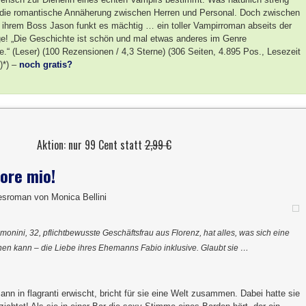
: die romantische Annäherung zwischen Herren und Personal. Doch zwischen
 ihrem Boss Jason funkt es mächtig … ein toller Vampirroman abseits der
e! „Die Geschichte ist schön und mal etwas anderes im Genre
.“ (Leser) (100 Rezensionen / 4,3 Sterne) (306 Seiten, 4.895 Pos., Lesezeit
)*) –
noch gratis?
Aktion: nur 99 Cent statt
2,99 €
ore mio!
besroman von Monica Bellini
onini, 32, pflichtbewusste Geschäftsfrau aus Florenz, hat alles, was sich eine
en kann – die Liebe ihres Ehemanns Fabio inklusive. Glaubt sie …
nn in flagranti erwischt, bricht für sie eine Welt zusammen. Dabei hatte sie