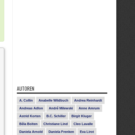
AUTOREN
A. Collin
Anabelle Wildbuch
Andrea Reinhardt
Andreas Adlon
André Milewski
Anne Amrum
Astrid Korten
B.C. Schiller
Birgit Kluger
Béla Bolten
Christiane Lind
Cleo Lavalle
Daniela Arnold
Daniela Frenken
Eva Lirot