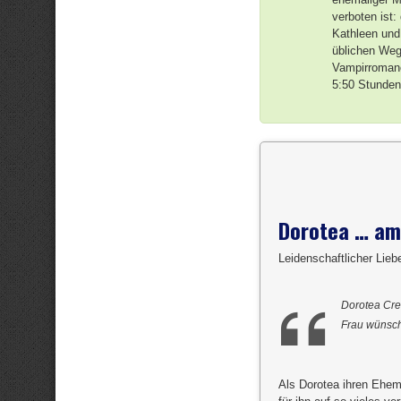
verboten ist
Kathleen und
üblichen Weg
Vampirromane
5:50 Stunden
Dorotea … am
Leidenschaftlicher Lie
Dorotea Crem
Frau wünsch
Als Dorotea ihren Ehema