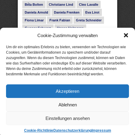
Béla Bolten
Christiane Lind
Cleo Lavalle
Daniela Arnold
Daniela Frenken
Eva Lirot
Fiona Limar
Frank Fabian
Greta Schneider
Gunnar Schwarz
Hanna Holmgren
Cookie-Zustimmung verwalten
Heike Fröhling
Ina Glahe
Ivo Pala
J. Vellguth
Josefine Weiss
Karolyn Ciseau
Leander Rose
Um dir ein optimales Erlebnis zu bieten, verwenden wir Technologien wie
Leonie Haubrich
Lilly Labord
Livia Pipes
Cookies, um Geräteinformationen zu speichern und/oder darauf
zuzugreifen. Wenn du diesen Technologien zustimmst, können wir Daten
Malin Blunk
Marcus Hünnebeck
Martin Krist
wie das Surfverhalten oder eindeutige IDs auf dieser Website verarbeiten.
Melisa Schwermer
Nele Bruun
Nika Lubitsch
Wenn du deine Zustimmung nicht erteilst oder zurückziehst, können
bestimmte Merkmale und Funktionen beeinträchtigt werden.
Noah Fitz
Nora Amelie
René Junge
Rose Snow
Roxann Hill
Sigrid Konopatzki
Akzeptieren
Silke Nowak
Subina Giuletti
Timo Leibig
Ablehnen
Einstellungen ansehen
Cookie-Richtlinie
Datenschutzerklärung
Impressum
© 2026 xtme: gute eBooks. Als Amazon-Partner verdiene ich