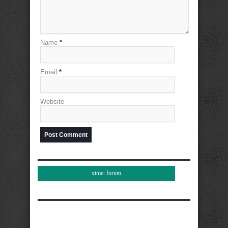
Name
*
Email
*
Website
xtme: forum