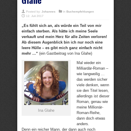
Posted by:
Johannes
in
Buchempfehlungen
12. Juli 2017
„Es fühlt sich an, als würde ein Teil von mir
einfach sterben. Als hätte ich meine Seele
verkauft und mein Herz für alle Zeiten verloren!
Ab diesem Augenblick bin ich nur noch eine
leere Hülle – es gibt mich ganz einfach nicht
mehr …“
(ein Gastbeitrag von Ina Glahe)
Mal wieder ein
Milliardär-Roman –
wie langweilig …
das werden sicher
viele denken, wenn
sie den Titel lesen,
allerdings ist dieser
Roman, genau wie
meine Millionär-
Ina Glahe
Roman-Reihe,
dann doch etwas
anders.
Denn ein reicher Mann, der dann auch noch