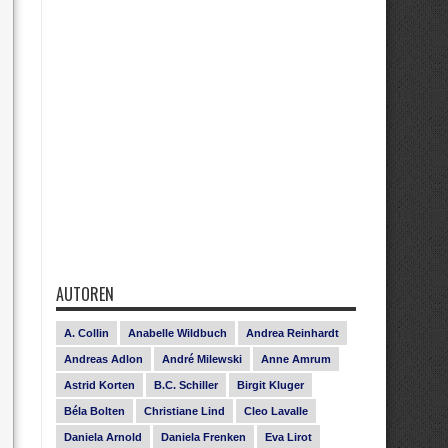
AUTOREN
A. Collin
Anabelle Wildbuch
Andrea Reinhardt
Andreas Adlon
André Milewski
Anne Amrum
Astrid Korten
B.C. Schiller
Birgit Kluger
Béla Bolten
Christiane Lind
Cleo Lavalle
Daniela Arnold
Daniela Frenken
Eva Lirot