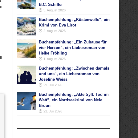
m
B.C. Schiller
re
3. August 2026
Buchempfehlung: „Küstenwelle“, ein
Krimi von Eva Lirot
2. August 2026
Buchempfehlung: „Ein Zuhause für
vier Herzen“, ein Liebesroman von
Heike Fröhling
ll
1. August 2026
Buchempfehlung: „Zwischen damals
und uns“, ein Liebesroman von
Josefine Weiss
29. Juli 2026
Buchempfehlung: „Akte Sylt: Tod im
Watt“, ein Nordseekrimi von Nele
Bruun
22. Juli 2026