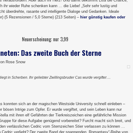
 herausfordern. Aber auch ihr Herz! Und damit bekommt Lisa die Chance,
h ihr wieder Ruhe schenken kann … die Liebe! „Sehr sehr lustig und
eicht überdrehte, rasante und intelligente Dialoge und Gedanken. Ideale
r) (5 Rezensionen / 5,0 Sterne) (213 Seiten) –
hier günstig kaufen oder
Neuerscheinung: nur 3,99
hneten: Das zweite Buch der Sterne
von Rose Snow
 liegt in Scherben. Ihr geliebter Zwillingsbruder Cas wurde vergiftet …
as konnten sich an der magischen Westside University schnell einleben –
er bösen Intrige zum Opfer. Er wurde vergiftet, und sein Leben kann nur
tella mit ihren elf Gefährten der Tierkreiszeichen eine gefährliche Mission
 Gruppe für diese Aufgabe genügend vorbereitet? Furcht macht sich breit, und
uf den verlässlichen Cedric vom Sternzeichen Stier verlassen zu können …
 in Cedric verliebt? Der zweite Band der spannenden „Romantasy“-Reihe von