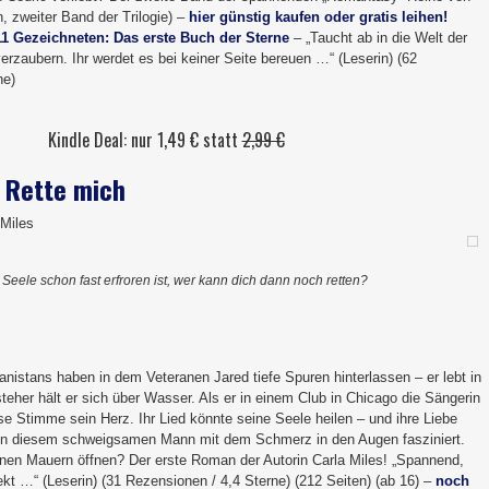
, zweiter Band der Trilogie) –
hier günstig kaufen oder gratis leihen!
11 Gezeichneten: Das erste Buch der Sterne
– „Taucht ab in die Welt der
erzaubern. Ihr werdet es bei keiner Seite bereuen …“ (Leserin) (62
ne)
Kindle Deal: nur 1,49 € statt
2,99 €
 Rette mich
Miles
eele schon fast erfroren ist, wer kann dich dann noch retten?
anistans haben in dem Veteranen Jared tiefe Spuren hinterlassen – er lebt in
steher hält er sich über Wasser. Als er in einem Club in Chicago die Sängerin
se Stimme sein Herz. Ihr Lied könnte seine Seele heilen – und ihre Liebe
von diesem schweigsamen Mann mit dem Schmerz in den Augen fasziniert.
enen Mauern öffnen? Der erste Roman der Autorin Carla Miles! „Spannend,
fekt …“ (Leserin) (31 Rezensionen / 4,4 Sterne) (212 Seiten) (ab 16) –
noch