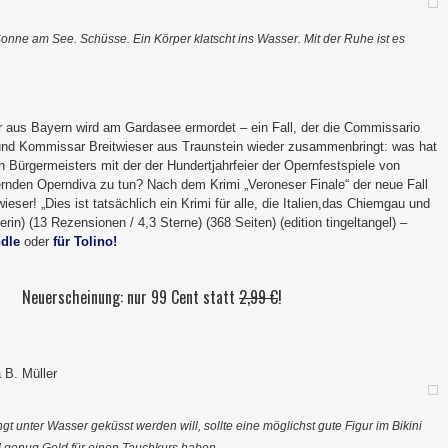
nne am See. Schüsse. Ein Körper klatscht ins Wasser. Mit der Ruhe ist es
r aus Bayern wird am Gardasee ermordet – ein Fall, der die Commissario
und Kommissar Breitwieser aus Traunstein wieder zusammenbringt: was hat
 Bürgermeisters mit der der Hundertjahrfeier der Opernfestspiele von
ernden Operndiva zu tun? Nach dem Krimi „Veroneser Finale“ der neue Fall
ieser! „Dies ist tatsächlich ein Krimi für alle, die Italien,das Chiemgau und
rin) (13 Rezensionen / 4,3 Sterne) (368 Seiten) (edition tingeltangel) –
ndle
oder
für Tolino!
Neuerscheinung: nur 99 Cent statt
2,99 €
!
 B. Müller
t unter Wasser geküsst werden will, sollte eine möglichst gute Figur im Bikini
genug Geld für einen Tauchkurs haben …