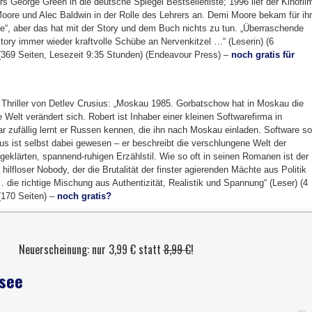
 George Green in die deutsche Spiegel Bestsellerliste; 1996 lief der Kinofil
Moore und Alec Baldwin in der Rolle des Lehrers an. Demi Moore bekam für ih
e“, aber das hat mit der Story und dem Buch nichts zu tun. „Überraschende
ory immer wieder kraftvolle Schübe an Nervenkitzel …“ (Leserin) (6
(369 Seiten, Lesezeit 9:35 Stunden) (Endeavour Press) –
noch gratis für
Thriller von Detlev Crusius: „Moskau 1985. Gorbatschow hat in Moskau die
elt verändert sich. Robert ist Inhaber einer kleinen Softwarefirma in
 zufällig lernt er Russen kennen, die ihn nach Moskau einladen. Software so
ius ist selbst dabei gewesen – er beschreibt die verschlungene Welt der
eklärten, spannend-ruhigen Erzählstil. Wie so oft in seinen Romanen ist der
hilfloser Nobody, der die Brutalität der finster agierenden Mächte aus Politik
 die richtige Mischung aus Authentizität, Realistik und Spannung“ (Leser) (4
(170 Seiten) –
noch gratis?
Neuerscheinung: nur 3,99 € statt
8,99 €
!
see