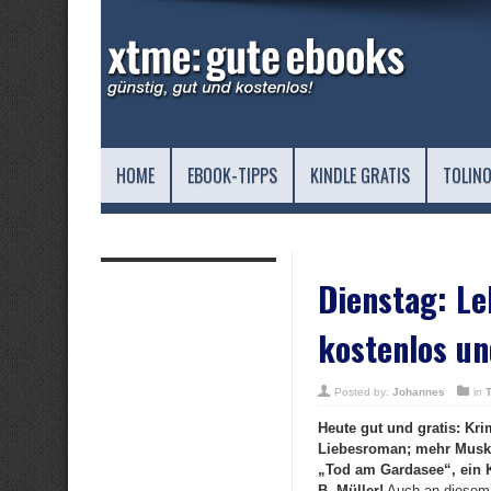
HOME
EBOOK-TIPPS
KINDLE GRATIS
TOLINO
Dienstag: Le
kostenlos un
Posted by:
Johannes
in
Heute gut und gratis: Kri
Liebesroman; mehr Muskel
„Tod am Gardasee“, ein 
B. Müller!
Auch an diesem D