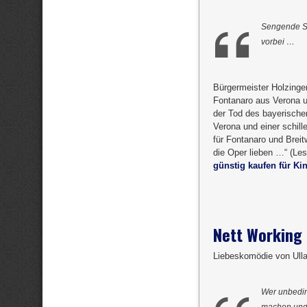
Sengende So
vorbei …
Bürgermeister Holzinge
Fontanaro aus Verona 
der Tod des bayerischen
Verona und einer schill
für Fontanaro und Breitw
die Oper lieben …“ (Lese
günstig kaufen für Ki
Nett Working
Liebeskomödie von Ulla
Wer unbeding
machen und 