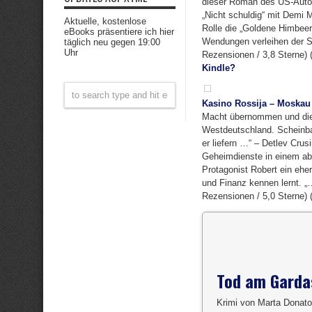
dieser Roman des US-Autors
„Nicht schuldig“ mit Demi 
Aktuelle, kostenlose
Rolle die „Goldene Himbeer
eBooks präsentiere ich hier
Wendungen verleihen der St
täglich neu gegen 19:00
Uhr
Rezensionen / 3,8 Sterne) 
Kindle?
Kasino Rossija – Moskau
Macht übernommen und die W
Westdeutschland. Scheinbar
er liefern …“ – Detlev Crus
Geheimdienste in einem abg
Protagonist Robert ein eher 
und Finanz kennen lernt. „…
Rezensionen / 5,0 Sterne) 
Tod am Garda
Krimi von Marta Donato