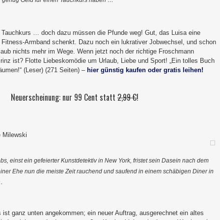
m Tauchkurs … doch dazu müssen die Pfunde weg! Gut, das Luisa eine
in Fitness-Armband schenkt. Dazu noch ein lukrativer Jobwechsel, und schon
rlaub nichts mehr im Wege. Wenn jetzt noch der richtige Froschmann
rinz ist? Flotte Liebeskomödie um Urlaub, Liebe und Sport! „Ein tolles Buch
umen!“ (Leser) (271 Seiten) –
hier günstig kaufen oder gratis leihen!
Neuerscheinung: nur 99 Cent statt
2,99 €
!
é Milewski
bs, einst ein gefeierter Kunstdetektiv in New York, fristet sein Dasein nach dem
einer Ehe nun die meiste Zeit rauchend und saufend in einem schäbigen Diner in
…
s ist ganz unten angekommen; ein neuer Auftrag, ausgerechnet ein altes