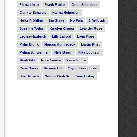
Fiona Limar
Frank Fabian
Greta Schneider
Gunnar Schwarz
Hanna Holmgren
Heike Fröhling
Ina Glahe
Ivo Pala
J. Vellguth
Josefine Weiss
Karolyn Ciseau
Leander Rose
Leonie Haubrich
Lilly Labord
Livia Pipes
Malin Blunk
Marcus Hünnebeck
Martin Krist
Melisa Schwermer
Nele Bruun
Nika Lubitsch
Noah Fitz
Nora Amelie
René Junge
Rose Snow
Roxann Hill
Sigrid Konopatzki
Silke Nowak
Subina Giuletti
Timo Leibig