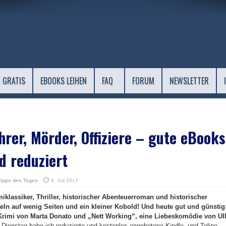
 GRATIS
EBOOKS LEIHEN
FAQ
FORUM
NEWSLETTER
hrer, Mörder, Offiziere – gute eBooks
d reduziert
Tipps des Tages
4. Juli 2017
miklassiker, Thriller, historischer Abenteuerroman und historischer
n auf wenig Seiten und ein kleiner Kobold! Und heute gut und günstig
Krimi von Marta Donato und „Nett Working“, eine Liebeskomödie von Ul
ienstag habe ich reduzierte und kostenlos angebotene Kindle- und Tolino-