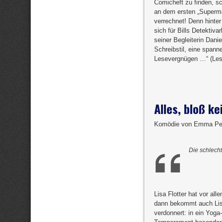
Comicheft zu finden, s
an dem ersten „Superman
verrechnet! Denn hinter
sich für Bills Detektiva
seiner Begleiterin Danie
Schreibstil, eine spann
Lesevergnügen …“ (Lese
Alles, bloß k
Komödie von Emma P
Die schlecht
Lisa Flotter hat vor al
dann bekommt auch Lisas
verdonnert: in ein Yoga