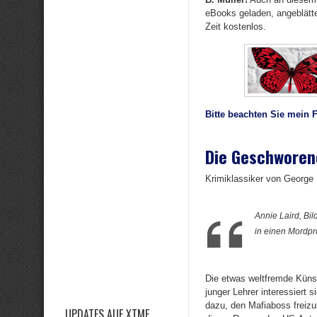
eBooks geladen, angeblätter
Zeit kostenlos.
Bitte beachten Sie mein 
Die Geschworen
Krimiklassiker von George
Annie Laird, Bi
in einen Mordp
Die etwas weltfremde Künst
junger Lehrer interessiert 
dazu, den Mafiaboss freizu
UPDATES AUF XTME