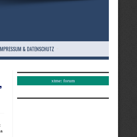
IMPRESSUM & DATENSCHUTZ
,
xtme: forum
:
la