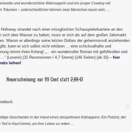
nisvolle und wunderschöne Wahrsagerin und ein junger Cowboy mit
en Träumen – unterschiedlicher können zwei Menschen kaum sein …
olloway strandet nach einer missglückten Schauspielerkarriere an den
 sich über Wasser zu halten, muss er sich als auf dem großen Jahrmarkt
ngen. Warum er allerdings seine letzten Dollars der geheimnisvoll anziehenden
ibt, kann er sich selbst nicht erklären … eine schicksalhafte und
gnung nimmt ihren Anfang! „… ein wundervoller Roman mit gefühlvollen und
 (Leserin) (31 Rezensionen / 4,7 Sterne) (146 Seiten) (ab 16) –
hier
atis leihen!
Neuerscheinung: nur 99 Cent statt
2,99 €
!
nnebeck
dige Geschwister in der Hand eines skrupellosen Kidnappers. Ein Polizist, der
 Tod in Kauf nimmt, um ihre Leben zu retten …