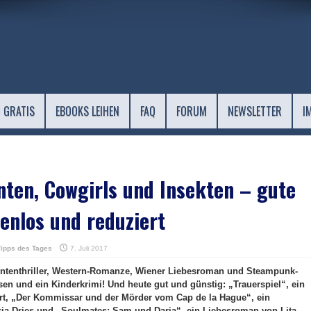
 GRATIS
EBOOKS LEIHEN
FAQ
FORUM
NEWSLETTER
I
nten, Cowgirls und Insekten – gute
enlos und reduziert
Tipps des Tages
7. Juli 2017
gententhriller, Western-Romanze, Wiener Liebesroman und Steampunk-
en und ein Kinderkrimi! Und heute gut und günstig: „Trauerspiel“, ein
art, „Der Kommissar und der Mörder vom Cap de la Hague“, ein
ia Dries und „Soulmates: Sam und Daria“, ein Liebesroman von Lita