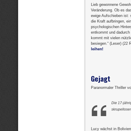
Lieb gewonnene Gewohnh
Veränderung. Ob es das
ewige Aufschieben ist:
die Kraft aufbringen, e
psychologischen Hinter
entkommt und dadurch v
kommt mit vielen nützl
besiegen.“ (Leser) (22 
leihen!
Gejagt
Paranormaler Thriller v
Die 17-jähri
skrupellose
Lucy wächst in Bolivien