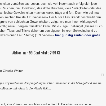
eiten versüßen das Leben; doch sie verhindern auch erfolgreich jede
 Rauchen, die Unordnung, das dritte Bierchen, viele Süßigkeiten oder das
 schlechte Gewohnheiten machen krank, träge und fett. Doch wie soll man
inen solchen Kreislauf zu verlassen? Der Autor Elias Brandt beschreibt den
grund von schlechten Gewohnheiten; zeigt, wie man ihnen wirkungsvoll
öllig neue Energien freisetzen kann. Mit 70-Tage Challenge! „Dieses Buch
ichen Tipps und Tricks daher um den eigenen inneren Schweinehund zu
Rezensionen / 4,8 Sterne) (139 Seiten) –
hier günstig kaufen oder gratis
Aktion: nur 99 Cent statt
2,99 €
!
on Claudia Walter
ge Lucy wird unter Vorspiegelung falscher Tatsachen in die USA gelockt, wo sie
n Mädchenhändlern in die Hände fällt …
 auf, ihre Zukunftsaussichten sind schlecht. Da erhält sie von einem