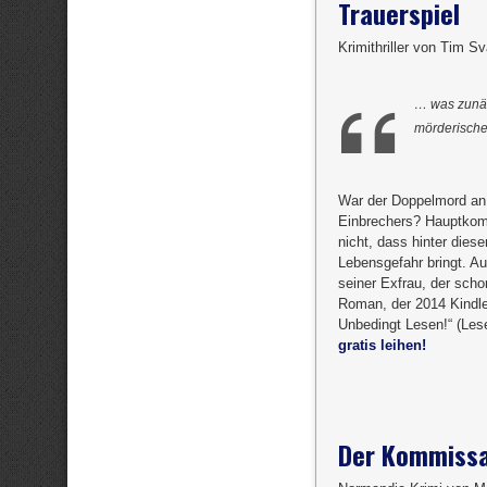
Trauerspiel
Krimithriller von Tim Sv
… was zunäc
mörderisch
War der Doppelmord an e
Einbrechers? Hauptkomm
nicht, dass hinter diese
Lebensgefahr bringt. A
seiner Exfrau, der scho
Roman, der 2014 Kindle 
Unbedingt Lesen!“ (Lese
gratis leihen!
Der Kommissa