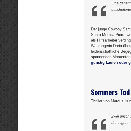
Eine geheim
gescheitert
Der junge Cowboy Sam H
Santa Monica Piers. Um
als Hilfsarbeiter verdi
Wahrsagerin Daria überg
leidenschaftliche Bege
spannenden Momenten …“
günstig kaufen oder gr
Sommers Tod
Thriller von Marcus Hü
Zwei unschul
den eigenen