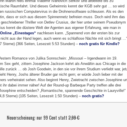
nn Martin hieß einmal Vladimir Ivanovich Serkov und arbeitete bis zu
etische Raumfahrt. Und dieses Geheimnis kennt der KGB sehr gut … so wird
inen russischen Computervirus in die Drohnensoftware schleusen. Als es den
rtin, dass er sich aus diesem Spinnennetz befreien muss. Doch wird ihm das
h geschriebener Thriller von Detlev Crusius, der hier unter seinem Pseudonym
sius kennt die düstere Welt der Agenten aus eigener Erfahrung, wie man in
 Online „Einestages“
nachlesen kann. „Spannend von der ersten bis zur
 nicht aus der Hand legen, auch wenn es schlaflose Nächte mit sich bringt …
,7 Sterne) (366 Seiten, Lesezeit 5:53 Stunden) –
noch gratis für Kindle?
stern Romance von Julika Sonnschein: „Missouri – Irgendwann im 19.
 Sex geht, zittern Josephine Jackson kehrt als Anwältin aus Chicago in die
lle zurück … ob Josh Goodwin, in den sie vor ihrem Studium verliebt war, jet
ieht Henry, Joshs älterer Bruder gar nicht gern; er würde Josh lieber mit der
ers verheiratet sehen. Also beginnt Henry, Zwietracht zwischen Josephine u
hr dabei immer näher! Auf der Round-up Barbeque Party treffen alle drei
 Josephine entscheiden? „Romantische, spannende Geschichte in Lauryville!“
 4,8 Sterne) (105 Seiten, Lesezeit 1:50 Stunden) –
noch gratis?
Neuerscheinung: nur 99 Cent statt
2,99 €