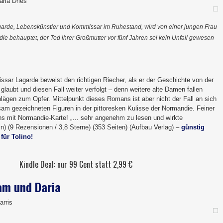
ria Dries
garde, Lebenskünstler und Kommissar im Ruhestand, wird von einer jungen Frau
die behauptet, der Tod ihrer Großmutter vor fünf Jahren sei kein Unfall gewesen
ssar Lagarde beweist den richtigen Riecher, als er der Geschichte von der
laubt und diesen Fall weiter verfolgt – denn weitere alte Damen fallen
ägen zum Opfer. Mittelpunkt dieses Romans ist aber nicht der Fall an sich
sam gezeichneten Figuren in der pittoresken Kulisse der Normandie. Feiner
ans mit Normandie-Karte! „… sehr angenehm zu lesen und wirkte
n) (9 Rezensionen / 3,8 Sterne) (353 Seiten) (Aufbau Verlag) –
günstig
r
für Tolino!
Kindle Deal: nur 99 Cent statt
2,99 €
am und Daria
arris