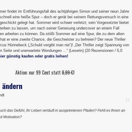
 findet im Entführungsfall des achtjährigen Simon und seiner neun Jahre
schnell eine heiße Spur – doch er gerät bei seinem Rettungsversuch in eine
r geschickt gelegt hat. Sommer wird schwer verletzt; sein Vorgesetzter bietet
 sterben zu lassen, um nach seiner Genesung undercover an einem Fall
pen arbeiten zu können. Da stößt Sommer auf eine Spur, die zu dem alten
 hat er eine zweite Chance, die Geschwister zu befreien? Der neue Thriller
cus Hünnebeck („Schuld vergibt man nie“)! „Der Thriller zeigt Spannung von
ten Seite und unerwartete Wendungen …“ (Leserin) (20 Rezensionen / 5,0
hier günstig kaufen oder gratis leihen!
Aktion: nur 99 Cent statt
8,99 €
!
 ändern
ndt
uch das Gefühl, Ihr Leben verläuft in ausgetretenen Pfaden? Fehlt es Ihnen an
d Motivation?