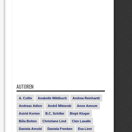
AUTOREN
A. Collin
Anabelle Wildbuch
Andrea Reinhardt
Andreas Adlon
André Milewski
Anne Amrum
Astrid Korten
B.C. Schiller
Birgit Kluger
Béla Bolten
Christiane Lind
Cleo Lavalle
Daniela Arnold
Daniela Frenken
Eva Lirot