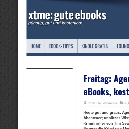
HOME
EBOOK-TIPPS
KINDLE GRATIS
TOLINO
Freitag: Age
eBooks, kost
Posted by:
Johannes
in
Heute gut und gratis: A
Abenteuer; unnützes Wiss
Krimithriller von Tim Sv
Normandie-Krimi von Mar