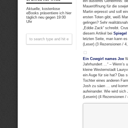
ein düsteres Geheimnis: de
Maueröffnung für die sowj
Aktuelle, kostenlose
Martin erpresst und soll e
eBooks präsentiere ich hier
ersten Toten gibt, weiß Ma
täglich neu gegen 19:00
Uhr
gelingen? Sehr realitätsna
„Eddie Zack“ schreibt. Cru
diesem Artikel bei
Spiegel
letzten Seite, man kann es
(Leser) (3 Rezensionen / 4
Ein Cowgirl names Joe
We
Jahrhundert …“ – Wenn’s um
kleine Westernstadt Lauryvi
ein Auge für sie hat? Das s
Tochter eines anderen Farm
Josh zu säen … und kommt i
aufeinander. Wie wird sich
(Leserin) (4 Rezensionen /