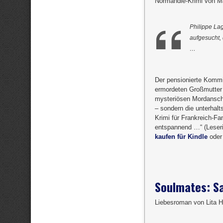
Normandie-Krimi von Ma
Philippe La
aufgesucht, 
…
Der pensionierte Kommi
ermordeten Großmutter g
mysteriösen Mordanschl
– sondern die unterhalt
Krimi für Frankreich-F
entspannend …“ (Leseri
kaufen für Kindle
ode
Soulmates: S
Liebesroman von Lita H