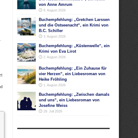
von Anne Amrum
8. August 2026
Buchempfehlung: „Gretchen Larssen
und die Ostseenacht“, ein Krimi von
B.C. Schiller
3. August 2026
“
Buchempfehlung: „Küstenwelle“, ein
Krimi von Eva Lirot
2. August 2026
Buchempfehlung: „Ein Zuhause für
vier Herzen“, ein Liebesroman von
zt
Heike Fröhling
1. August 2026
nd
Buchempfehlung: „Zwischen damals
und uns“, ein Liebesroman von
Josefine Weiss
29. Juli 2026