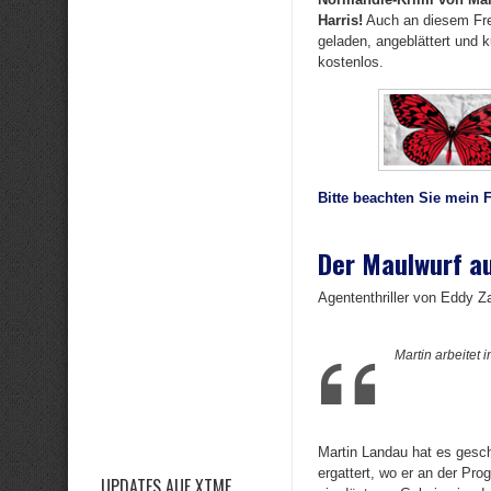
Harris!
Auch an diesem Frei
geladen, angeblättert und k
kostenlos.
Bitte beachten Sie mein 
Der Maulwurf a
Agententhriller von Eddy Z
Martin arbeitet 
Martin Landau hat es gesch
ergattert, wo er an der Pr
UPDATES AUF XTME