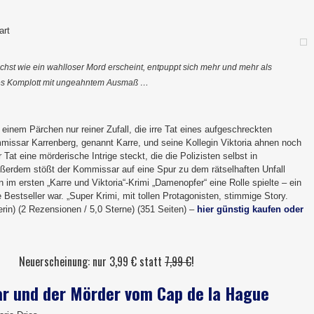
art
hst wie ein wahlloser Mord erscheint, entpuppt sich mehr und mehr als
es Komplott mit ungeahntem Ausmaß …
inem Pärchen nur reiner Zufall, die irre Tat eines aufgeschreckten
issar Karrenberg, genannt Karre, und seine Kollegin Viktoria ahnen noch
r Tat eine mörderische Intrige steckt, die die Polizisten selbst in
ußerdem stößt der Kommissar auf eine Spur zu dem rätselhaften Unfall
n im ersten „Karre und Viktoria“-Krimi „Damenopfer“ eine Rolle spielte – ein
Bestseller war. „Super Krimi, mit tollen Protagonisten, stimmige Story.
rin) (2 Rezensionen / 5,0 Sterne) (351 Seiten) –
hier günstig kaufen oder
Neuerscheinung: nur 3,99 € statt
7,99 €
!
r und der Mörder vom Cap de la Hague