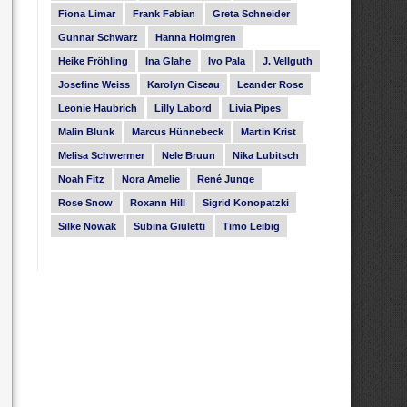
Fiona Limar
Frank Fabian
Greta Schneider
Gunnar Schwarz
Hanna Holmgren
Heike Fröhling
Ina Glahe
Ivo Pala
J. Vellguth
Josefine Weiss
Karolyn Ciseau
Leander Rose
Leonie Haubrich
Lilly Labord
Livia Pipes
Malin Blunk
Marcus Hünnebeck
Martin Krist
Melisa Schwermer
Nele Bruun
Nika Lubitsch
Noah Fitz
Nora Amelie
René Junge
Rose Snow
Roxann Hill
Sigrid Konopatzki
Silke Nowak
Subina Giuletti
Timo Leibig