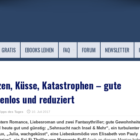
 GRATIS
EBOOKS LEIHEN
FAQ
FORUM
NEWSLETTER
en, Küsse, Katastrophen – gute
enlos und reduziert
Tipps des Tages
10. Juli 2017
stern Romance, Liebesroman und zwei Fantasythriller; gute Gewohnheit
heute gut und günstig: „Sehnsucht nach Insel & Mehr“, ein turbulenter
x, „Julia, wachgeküsst“, eine Liebeskomödie von Elisabeth von Pauly
erias“, ein Sci-Fi Thriller von Margarete Fuß!
Auch an diesem Montag hab