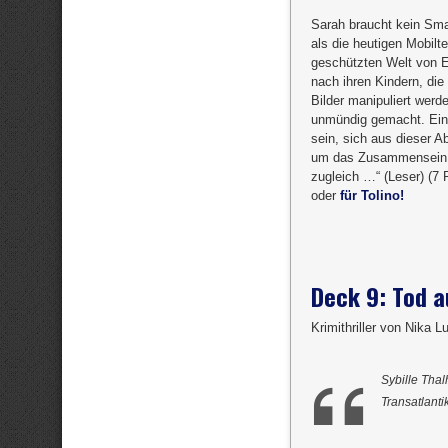
Sarah braucht kein Sma
als die heutigen Mobilt
geschützten Welt von E
nach ihren Kindern, die
Bilder manipuliert werd
unmündig gemacht. Eine
sein, sich aus dieser A
um das Zusammensein mi
zugleich …“ (Leser) (7
oder
für Tolino!
Deck 9: Tod a
Krimithriller von Nika L
Sybille Thal
Transatlant