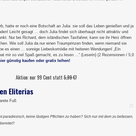
rb, hatte er noch eine Botschaft an Julia: sie soll das Leben genießen und ja
nden! Leicht gesagt … doch Julia findet sich überhaupt nicht attraktiv und
unkt. Nur bei Richard, dem isländischen Taxifahrer, kann sie ihr Herz öffnen
echen. Wie soll Julia da nur einen Traumprinzen finden, wenn niemand sie
be es einen … sonnige Liebeskomödie mit heiteren Wendungen! „Ein
at mir so viel Spaß gemacht, es zu lesen …“ (Leserin) (2 Rezensionen / 5,0
hier günstig kaufen oder gratis leihen!
Aktion: nur 99 Cent statt
5,99 €
!
en Eliterias
garete Fuß
t paradiesisch, keine lästigen Pflichten zu haben? Sich nur mit dem zu befassen,
bereitet?