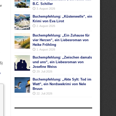
B.C. Schiller
hr
3. August 2026
Buchempfehlung: „Küstenwelle“, ein
Krimi von Eva Lirot
2. August 2026
Buchempfehlung: „Ein Zuhause für
vier Herzen“, ein Liebesroman von
Heike Fröhling
1. August 2026
Buchempfehlung: „Zwischen damals
und uns“, ein Liebesroman von
5)
Josefine Weiss
29. Juli 2026
s
Buchempfehlung: „Akte Sylt: Tod im
Watt“, ein Nordseekrimi von Nele
Bruun
22. Juli 2026