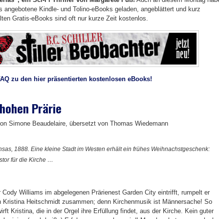
os angebotene Kindle- und Tolino-eBooks geladen, angeblättert und kurz
llten Gratis-eBooks sind oft nur kurze Zeit kostenlos.
FAQ zu den hier präsentierten kostenlosen eBooks!
 hohen Prärie
 von Simone Beaudelaire, übersetzt von Thomas Wiedemann
nsas, 1888. Eine kleine Stadt im Westen erhält ein frühes Weihnachstgeschenk:
tor für die Kirche …
r Cody Williams im abgelegenen Prärienest Garden City eintrifft, rumpelt er
in Kristina Heitschmidt zusammen; denn Kirchenmusik ist Männersache! So
ft Kristina, die in der Orgel ihre Erfüllung findet, aus der Kirche. Kein guter