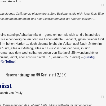
an von Anne Lux
m eigenen Café, der zu platzen droht. Eine Beziehung, die nicht ideal läuft. Eine
, die engagiert pubertiert, und eine Schwiegermutter, die spontan einzieht …
 eine ständige Achterbahnfahrt – gerne erinnert sie sich an die Islandreise
r sie einen völlig neuen Start ins Leben erlebte. Gedacht, getan! Wieder führt
sel im hohen Norden … doch diesmal bricht ein Vulkan aus! Nach „Mitten im
“ und „Alles auf Anfang, alles auf Glück“ ist das der neue, in sich
roman aus dem wechselhaften Leben von Stefanie! „Ein wunderschöner
ulent, leicht, aber anspruchsvoll …“ (Leserin) (258 Seiten) –
günstig
r
für Tolino!
Neuerscheinung: nur 99 Cent statt
2,99 €
küsst
sabeth von Pauly
e Überraschungen des Lebens“ hatte Julias Großvater ihr immer geraten …