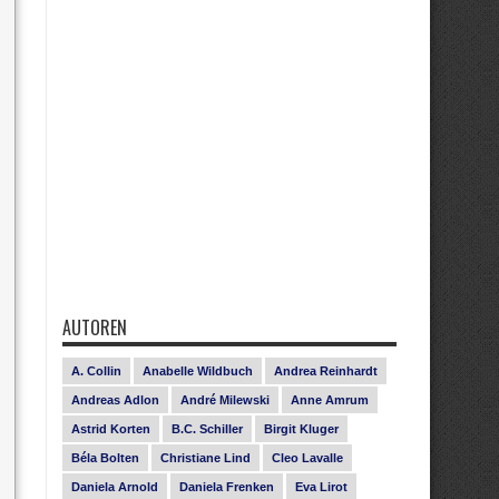
AUTOREN
A. Collin
Anabelle Wildbuch
Andrea Reinhardt
Andreas Adlon
André Milewski
Anne Amrum
Astrid Korten
B.C. Schiller
Birgit Kluger
Béla Bolten
Christiane Lind
Cleo Lavalle
Daniela Arnold
Daniela Frenken
Eva Lirot