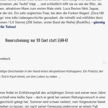
tznamen „der Teufel“ trägt … und schließlich trifft sie es wie der Blitz, als
n, attraktiven Mann zum ersten Male sieht. Luca Bexton fährt Jaguar,
r die Uni. Ein sehr ungleiches Paar, bei dem die Funken fliegen! „Eliza Hill
go‘ eine tolle Liebesgeschichte gezaubert, die mitreißt und mitfühlen lässt
onen / 5,0 Sterne) (208 Seiten, erster Band der Reihe) (BookRix) –
günstig
r
für Tolino!
Neuerscheinung: nur 99 Cent statt
2,99 €
!
nnebeck
dige Geschwister in der Hand eines skrupellosen Kidnappers. Ein Polizist, der
 Tod in Kauf nimmt, um ihre Leben zu retten …
 findet im Entführungsfall des achtjährigen Simon und seiner neun Jahre
schnell eine heiße Spur – doch er gerät bei seinem Rettungsversuch in eine
r geschickt gelegt hat. Sommer wird schwer verletzt; sein Vorgesetzter bietet
 sterben zu lassen, um nach seiner Genesung undercover an einem Fall