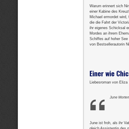
Warum erinnert sich Ni
einer Kabine des Kreuzf
Michael ermordet wird, f
die die Fahrt der Victor
ihr eigenes Schicksal e
Mordes an ihrem Ehema
Schiffes auf hoher See 
von Bestsellerautorin N
Einer wie Chi
Liebesroman von Eliza H
June Mortens
June ist froh, als ihr V
gleich Assistentin des n