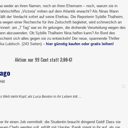
na weder an ihren Namen, noch an ihren Ehemann – noch, warum sie in
ahrtschiffes „Victoria“ mitten auf dem Atlantik erwacht? Als Ninas Mann
ällt der Verdacht sofort auf seine Ehefrau. Die Reporterin Sybille Thalheim,
ia wegen einer Recherche für ihre Zeitschrift begleitet, wird schmerzlich an
rinnert: am „7 Tag“ war es ihr gelungen, die drohende Verurteilung wegen des
nn abzuwenden. Ob Sybille Thalheim Nina helfen kann? An Bord des
scheint sich alles gegen sie zu entwickeln! Der neue, spannende Thriller
ika Lubitsch. (243 Seiten) –
hier günstig kaufen oder gratis leihen!
Aktion: nur 99 Cent statt
2,99 €
!
cago
ill
 Welt steht Kopf, als Luca Bexton in ihr Leben tritt …
ater ihr einen Job vermittelt: die Studentin braucht dringend Geld! Dass sie
euen Chefs werden soll, erfüllt mit Unruhe; Panik steigt in ihr auf, als sie