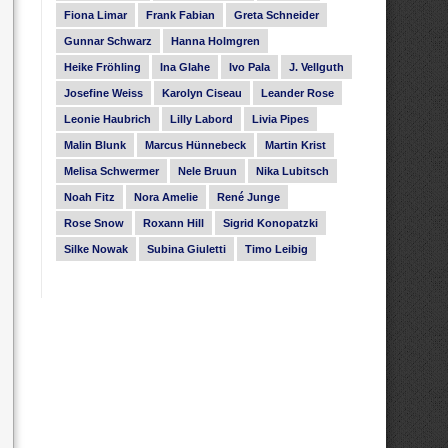
Fiona Limar
Frank Fabian
Greta Schneider
Gunnar Schwarz
Hanna Holmgren
Heike Fröhling
Ina Glahe
Ivo Pala
J. Vellguth
Josefine Weiss
Karolyn Ciseau
Leander Rose
Leonie Haubrich
Lilly Labord
Livia Pipes
Malin Blunk
Marcus Hünnebeck
Martin Krist
Melisa Schwermer
Nele Bruun
Nika Lubitsch
Noah Fitz
Nora Amelie
René Junge
Rose Snow
Roxann Hill
Sigrid Konopatzki
Silke Nowak
Subina Giuletti
Timo Leibig