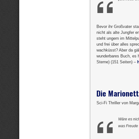
Bevor ihr Großvater sta
nicht als alte Jungfer e
steht ungern im Mittelp
und frei über alles spr
wachküsst? Aber da gä
wunderbares Buch, es h
Sterne) (151 Seiten) –
Die Marionett
Sci-Fi Thriller von Mar
Wäre es nich
was Freude 