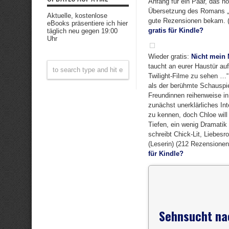
Anfang für ein Paar, das 
Übersetzung des Romans „H
Aktuelle, kostenlose
gute Rezensionen bekam. (2
eBooks präsentiere ich hier
gratis für Kindle?
täglich neu gegen 19:00
Uhr
Wieder gratis:
Nicht mein
taucht an eurer Haustür auf
Twilight-Filme zu sehen …“ 
als der berühmte Schauspie
Freundinnen reihenweise in
zunächst unerklärliches I
zu kennen, doch Chloe wil
Tiefen, ein wenig Dramatik
schreibt Chick-Lit, Liebes
(Leserin) (212 Rezensionen
für Kindle?
Sehnsucht na