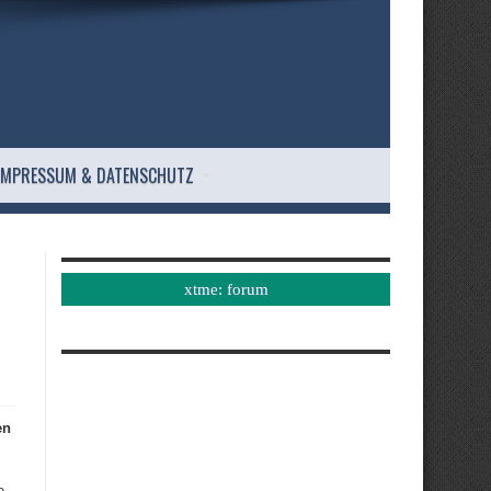
IMPRESSUM & DATENSCHUTZ
xtme: forum
en
e