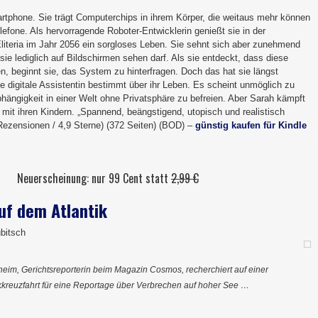
rtphone. Sie trägt Computerchips in ihrem Körper, die weitaus mehr können
elefone. Als hervorragende Roboter-Entwicklerin genießt sie in der
literia im Jahr 2056 ein sorgloses Leben. Sie sehnt sich aber zunehmend
 sie lediglich auf Bildschirmen sehen darf. Als sie entdeckt, dass diese
en, beginnt sie, das System zu hinterfragen. Doch das hat sie längst
 digitale Assistentin bestimmt über ihr Leben. Es scheint unmöglich zu
bhängigkeit in einer Welt ohne Privatsphäre zu befreien. Aber Sarah kämpft
t ihren Kindern. „Spannend, beängstigend, utopisch und realistisch
 Rezensionen / 4,9 Sterne) (372 Seiten) (BOD) –
günstig kaufen für Kindle
Neuerscheinung: nur 99 Cent statt
2,99 €
uf dem Atlantik
ubitsch
heim, Gerichtsreporterin beim Magazin Cosmos, recherchiert auf einer
ikkreuzfahrt für eine Reportage über Verbrechen auf hoher See …