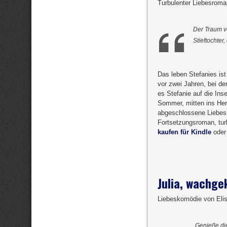
Turbulenter Liebesrom
Der Traum vo
Stieftochter
Das leben Stefanies ist
vor zwei Jahren, bei de
es Stefanie auf die In
Sommer, mitten ins Herz
abgeschlossene Liebes
Fortsetzungsroman, turb
kaufen für Kindle
ode
Julia, wachge
Liebeskomödie von Eli
„Genieße di