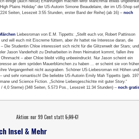
noch einige (auch heiße) Erfahrungen machen wird! Manchmal etwas ungelenke
igh Plains Holiday“ der US-Autorin Simone Beaudelaire, der im US-Shop se
24 Seiten, Lesezeit 3:55 Stunden, erster Band der Reihe) (ab 16) –
noch
 Märchen
Liebesroman von E.M. Tippetts: „Stellt euch vor, Robert Pattinson
 und will euch mit Eiscreme füttern, aber ihr hattet nie Interesse daran, die
– Die Studentin Chloe interessiert sich nicht für die Glitzerwelt der Stars; und
ler Jason Vanderholt zu Dreharbeiten in ihren Heimatort kommt, fallen ihre
 Ohnmacht – aber Chloe bleibt völlig unbeeindruckt. Nur Jason scheint ein
nteresse an dem spröden Mauerblümchen zu haben … er scheint sie von früher
l ihre Vergangenheit nicht ausgraben. Schöner US-Liebesroman mit Höhen und
 – und sehr romantisch! Die beliebte US-Autorin Emily Mah Tippetts (geb. 197
romane und Science Fiction. „Schöne Liebesgeschichte mit guter Story.“
 / 4,0 Sterne) (348 Seiten, 5.573 Pos., Lesezeit 11:34 Stunden) –
noch grati
Aktion: nur 99 Cent statt
5,99 €
!
ch Insel & Mehr