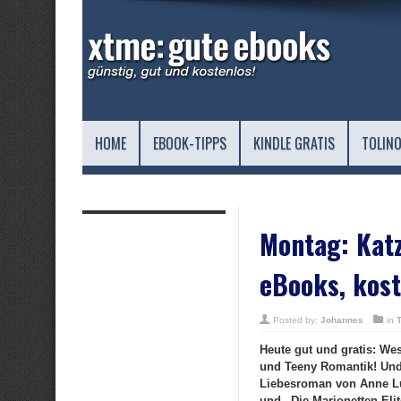
HOME
EBOOK-TIPPS
KINDLE GRATIS
TOLINO
Montag: Katz
eBooks, kost
Posted by:
Johannes
in
Heute gut und gratis: We
und Teeny Romantik! Und 
Liebesroman von Anne Lu
und „Die Marionetten Elit