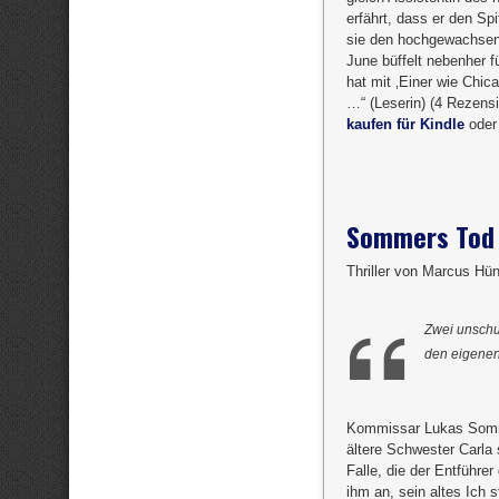
erfährt, dass er den Spi
sie den hochgewachsene
June büffelt nebenher fü
hat mit ‚Einer wie Chica
…“ (Leserin) (4 Rezensi
kaufen für Kindle
ode
Sommers Tod
Thriller von Marcus Hü
Zwei unschul
den eigenen
Kommissar Lukas Sommer
ältere Schwester Carla 
Falle, die der Entführe
ihm an, sein altes Ich