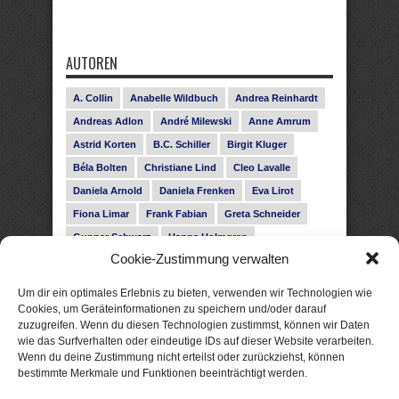
AUTOREN
A. Collin
Anabelle Wildbuch
Andrea Reinhardt
Andreas Adlon
André Milewski
Anne Amrum
Astrid Korten
B.C. Schiller
Birgit Kluger
Béla Bolten
Christiane Lind
Cleo Lavalle
Daniela Arnold
Daniela Frenken
Eva Lirot
Fiona Limar
Frank Fabian
Greta Schneider
Gunnar Schwarz
Hanna Holmgren
Cookie-Zustimmung verwalten
Heike Fröhling
Ina Glahe
Ivo Pala
J. Vellguth
Josefine Weiss
Karolyn Ciseau
Leander Rose
Um dir ein optimales Erlebnis zu bieten, verwenden wir Technologien wie
Leonie Haubrich
Lilly Labord
Livia Pipes
Cookies, um Geräteinformationen zu speichern und/oder darauf
zuzugreifen. Wenn du diesen Technologien zustimmst, können wir Daten
Malin Blunk
Marcus Hünnebeck
Martin Krist
wie das Surfverhalten oder eindeutige IDs auf dieser Website verarbeiten.
Melisa Schwermer
Nele Bruun
Nika Lubitsch
Wenn du deine Zustimmung nicht erteilst oder zurückziehst, können
bestimmte Merkmale und Funktionen beeinträchtigt werden.
Noah Fitz
Nora Amelie
René Junge