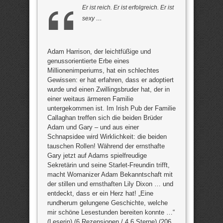
Er ist reich. Er ist erfolgreich. Er ist
sexy …
Adam Harrison, der leichtfüßige und
genussorientierte Erbe eines
Millionenimperiums, hat ein schlechtes
Gewissen: er hat erfahren, dass er adoptiert
wurde und einen Zwillingsbruder hat, der in
einer weitaus ärmeren Familie
untergekommen ist. Im Irish Pub der Familie
Callaghan treffen sich die beiden Brüder
Adam und Gary – und aus einer
Schnapsidee wird Wirklichkeit: die beiden
tauschen Rollen! Während der ernsthafte
Gary jetzt auf Adams spielfreudige
Sekretärin und seine Starlet-Freundin trifft,
macht Womanizer Adam Bekanntschaft mit
der stillen und ernsthaften Lily Dixon … und
entdeckt, dass er ein Herz hat! „Eine
rundherum gelungene Geschichte, welche
mir schöne Lesestunden bereiten konnte …“
(Leserin) (6 Rezensionen / 4,6 Sterne) (206