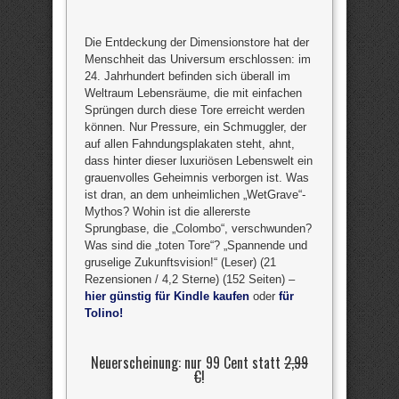
Die Entdeckung der Dimensionstore hat der
Menschheit das Universum erschlossen: im
24. Jahrhundert befinden sich überall im
Weltraum Lebensräume, die mit einfachen
Sprüngen durch diese Tore erreicht werden
können. Nur Pressure, ein Schmuggler, der
auf allen Fahndungsplakaten steht, ahnt,
dass hinter dieser luxuriösen Lebenswelt ein
grauenvolles Geheimnis verborgen ist. Was
ist dran, an dem unheimlichen „WetGrave“-
Mythos? Wohin ist die allererste
Sprungbase, die „Colombo“, verschwunden?
Was sind die „toten Tore“? „Spannende und
gruselige Zukunftsvision!“ (Leser) (21
Rezensionen / 4,2 Sterne) (152 Seiten) –
hier günstig für Kindle kaufen
oder
für
Tolino!
Neuerscheinung: nur 99 Cent statt
2,99
€
!