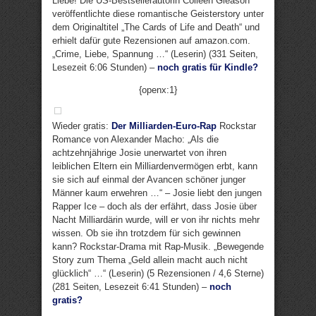
Liebe! Die US-Bestsellerautorin Colleen Gleason
veröffentlichte diese romantische Geisterstory unter
dem Originaltitel „The Cards of Life and Death“ und
erhielt dafür gute Rezensionen auf amazon.com.
„Crime, Liebe, Spannung …“ (Leserin) (331 Seiten,
Lesezeit 6:06 Stunden) –
noch gratis für Kindle?
{openx:1}
Wieder gratis:
Der Milliarden-Euro-Rap
Rockstar
Romance von Alexander Macho: „Als die
achtzehnjährige Josie unerwartet von ihren
leiblichen Eltern ein Milliardenvermögen erbt, kann
sie sich auf einmal der Avancen schöner junger
Männer kaum erwehren …“ – Josie liebt den jungen
Rapper Ice – doch als der erfährt, dass Josie über
Nacht Milliardärin wurde, will er von ihr nichts mehr
wissen. Ob sie ihn trotzdem für sich gewinnen
kann? Rockstar-Drama mit Rap-Musik. „Bewegende
Story zum Thema „Geld allein macht auch nicht
glücklich“ …“ (Leserin) (5 Rezensionen / 4,6 Sterne)
(281 Seiten, Lesezeit 6:41 Stunden) –
noch
gratis?