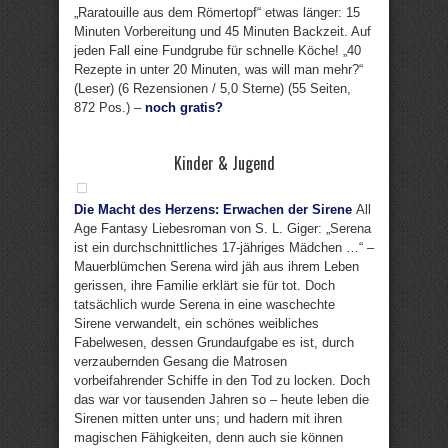
„Raratouille aus dem Römertopf“ etwas länger: 15
Minuten Vorbereitung und 45 Minuten Backzeit. Auf
jeden Fall eine Fundgrube für schnelle Köche! „40
Rezepte in unter 20 Minuten, was will man mehr?“
(Leser) (6 Rezensionen / 5,0 Sterne) (55 Seiten,
872 Pos.) –
noch gratis?
Kinder & Jugend
Die Macht des Herzens: Erwachen der Sirene
All
Age Fantasy Liebesroman von S. L. Giger: „Serena
ist ein durchschnittliches 17-jähriges Mädchen …“ –
Mauerblümchen Serena wird jäh aus ihrem Leben
gerissen, ihre Familie erklärt sie für tot. Doch
tatsächlich wurde Serena in eine waschechte
Sirene verwandelt, ein schönes weibliches
Fabelwesen, dessen Grundaufgabe es ist, durch
verzaubernden Gesang die Matrosen
vorbeifahrender Schiffe in den Tod zu locken. Doch
das war vor tausenden Jahren so – heute leben die
Sirenen mitten unter uns; und hadern mit ihren
magischen Fähigkeiten, denn auch sie können