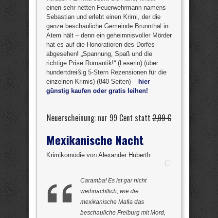
einen sehr netten Feuerwehrmann namens
Sebastian und erlebt einen Krimi, der die
ganze beschauliche Gemeinde Brunnthal in
Atem hält – denn ein geheimnisvoller Mörder
hat es auf die Honoratioren des Dorfes
abgesehen! „Spannung, Spaß und die
richtige Prise Romantik!“ (Leserin) (über
hundertdreißig 5-Stern Rezensionen für die
einzelnen Krimis) (840 Seiten) –
hier
günstig kaufen oder gratis leihen!
Neuerscheinung: nur 99 Cent statt
2,99 €
Mexikanische Nacht
Krimikomödie von Alexander Huberth
Caramba! Es ist gar nicht
weihnachtlich, wie die
mexikanische Mafia das
beschauliche Freiburg mit Mord,