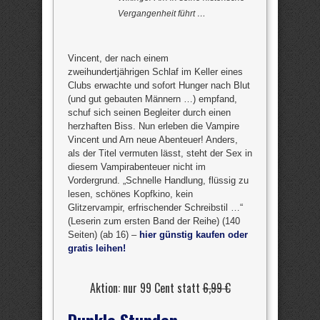
Vergangenheit führt …
Vincent, der nach einem
zweihundertjährigen Schlaf im Keller eines
Clubs erwachte und sofort Hunger nach Blut
(und gut gebauten Männern …) empfand,
schuf sich seinen Begleiter durch einen
herzhaften Biss. Nun erleben die Vampire
Vincent und Arn neue Abenteuer! Anders,
als der Titel vermuten lässt, steht der Sex in
diesem Vampirabenteuer nicht im
Vordergrund. „Schnelle Handlung, flüssig zu
lesen, schönes Kopfkino, kein
Glitzervampir, erfrischender Schreibstil …“
(Leserin zum ersten Band der Reihe) (140
Seiten) (ab 16) –
hier günstig kaufen oder
gratis leihen!
Aktion: nur 99 Cent statt
6,99 €
Dunkle Stunden