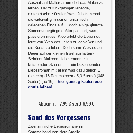
Auszeit auf Mallorca, um dort das Malen zu
lernen. Der zurückgezogen lebende,
exzentrische Künstler Yves Dubois nimmt
sie widerwillig in seiner romantisch
gelegenen Finca auf … doch einige glutrote
Sonnenuntergänge später passiert, was
passieren muss. Kleo erlebt die Liebe neu,
lernt von Yves das Leben zu genießen und
die Kunst zu leben. Doch kann Yves es auf
Dauer auf der kleinen Insel aushalten?
Schöner Mallorca-Liebesroman mit
knisternden Szenen! „… ein bezaubernder
Liebesroman mit allem was dazu gehört …“
(Leserin) (13 Rezensionen / 5,0 Sterne) (348
Seiten) (ab 16) –
hier günstig kaufen oder
gratis leihen!
Aktion: nur 2,99 € statt
6,99 €
Sand des Vergessens
Zwei sinnliche Liebesromane im
Sammelband von Nora Amelie