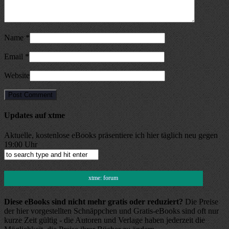
Name
*
Email
*
Website
Updates auf xtme
Aktuelle, kostenlose eBooks präsentiere ich hier täglich neu gegen
19:00 Uhr
xtme: forum
Diese eBooks sind nicht mehr gratis oder reduziert?
Die Preise
der hier vorgestellten Schnäppchen und Gratis-eBooks sind oft nur
kurze Zeit gültig - die Autoren und Verlage haben jederzeit die