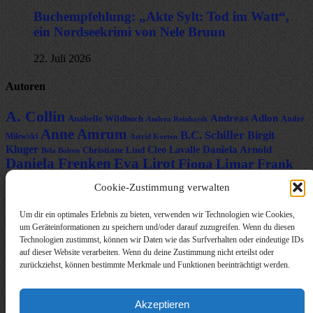
Buchempfehlung: „Akte Sylt: Tod im Watt“,
ein Nordseekrimi von Nele Bruun
22. Juli 2026
Autoren
A. Collin
Andreas Adlon
Anabelle Wildbuch
André
Andrea Reinhardt
Anne Amrum
B.C. Schiller
Birgit
Milewski
Astrid Korten
Kluger
Daniela Arnold
Cleo Lavalle
Christiane Lind
Béla Bolten
Daniela Frenken
Eva Lirot
Fiona Limar
Frank
Gunnar Schwarz
Hanna
Fabian
Greta Schneider
Cookie-Zustimmung verwalten
Ivo Pala
Holmgren
Ina Glahe
J. Vellguth
Heike Fröhling
Um dir ein optimales Erlebnis zu bieten, verwenden wir Technologien wie Cookies,
Josefine Weiss
Leonie
Karolyn Ciseau
Leander Rose
um Geräteinformationen zu speichern und/oder darauf zuzugreifen. Wenn du diesen
Marcus
Haubrich
Livia Pipes
Malin Blunk
Technologien zustimmst, können wir Daten wie das Surfverhalten oder eindeutige IDs
Lilly Labord
Hünnebeck
auf dieser Website verarbeiten. Wenn du deine Zustimmung nicht erteilst oder
Nele Bruun
Martin Krist
Melisa Schwermer
zurückziehst, können bestimmte Merkmale und Funktionen beeinträchtigt werden.
Nika Lubitsch
Nora Amelie
René Junge
Noah Fitz
Roxann Hill
Rose Snow
Subina Giuletti
Sigrid Konopatzki
Silke Nowak
Akzeptieren
Timo Leibig