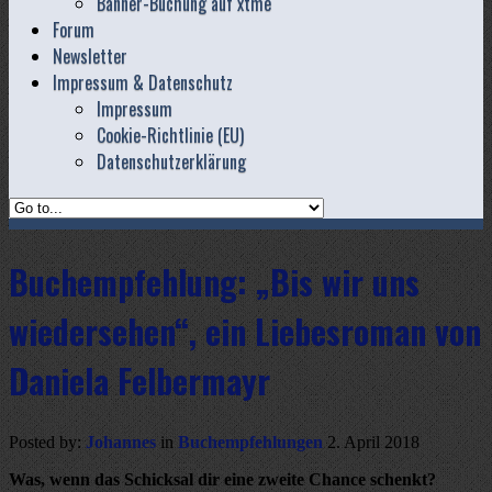
Banner-Buchung auf xtme
Forum
Newsletter
Impressum & Datenschutz
Impressum
Cookie-Richtlinie (EU)
Datenschutzerklärung
Buchempfehlung: „Bis wir uns
wiedersehen“, ein Liebesroman von
Daniela Felbermayr
Posted by:
Johannes
in
Buchempfehlungen
2. April 2018
Was, wenn das Schicksal dir eine zweite Chance schenkt?