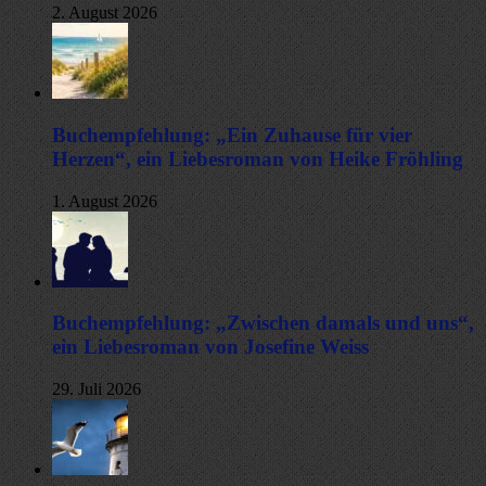
2. August 2026
Buchempfehlung: „Ein Zuhause für vier
Herzen“, ein Liebesroman von Heike Fröhling
1. August 2026
Buchempfehlung: „Zwischen damals und uns“,
ein Liebesroman von Josefine Weiss
29. Juli 2026