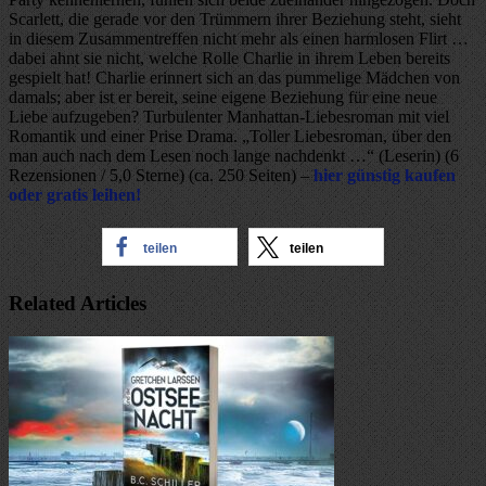
Scarlett, die gerade vor den Trümmern ihrer Beziehung steht, sieht
in diesem Zusammentreffen nicht mehr als einen harmlosen Flirt …
dabei ahnt sie nicht, welche Rolle Charlie in ihrem Leben bereits
gespielt hat! Charlie erinnert sich an das pummelige Mädchen von
damals; aber ist er bereit, seine eigene Beziehung für eine neue
Liebe aufzugeben? Turbulenter Manhattan-Liebesroman mit viel
Romantik und einer Prise Drama. „Toller Liebesroman, über den
man auch nach dem Lesen noch lange nachdenkt …“ (Leserin) (6
Rezensionen / 5,0 Sterne) (ca. 250 Seiten) –
hier günstig kaufen
oder gratis leihen!
teilen
teilen
Related Articles