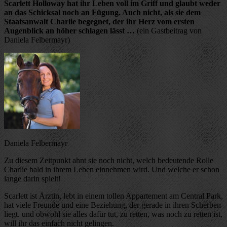
Scarlett Holloway hat ihr Leben voll im Griff und glaubt weder
an das Schicksal noch an Fügung. Auch nicht, als sie dem
Staatsanwalt Charlie begegnet, der ihr Herz vom ersten
Augenblick an höher schlagen lässt …
(ein Gastbeitrag von
Daniela Felbermayr)
Daniela Felbermayr
Zu diesem Zeitpunkt ahnt sie noch nicht, welch bedeutende Rolle
Charlie bald in ihrem Leben einnehmen wird. Und welche er schon
lange darin spielt!
Scarlett ist Ärztin, lebt in einem tollen Appartement am Central Park,
hat viele Freunde und eine Beziehung, der gerade in ihren Scherben
liegt. und obwohl sie alles dafür tut, zu retten, was noch zu retten ist,
will ihr das einfach nicht gelingen.