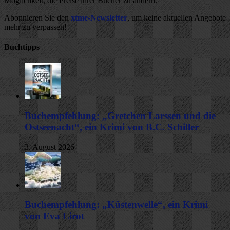
Möglichkeit, die Preise ihrer Bücher zu ändern.
Abonnieren Sie den
xtme-Newsletter
, um keine aktuellen Angebote
mehr zu verpassen!
Buchtipps
Buchempfehlung: „Gretchen Larssen und die
Ostseenacht“, ein Krimi von B.C. Schiller
3. August 2026
Buchempfehlung: „Küstenwelle“, ein Krimi
von Eva Lirot