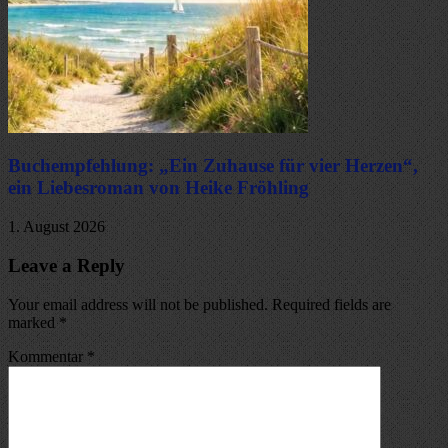
Buchempfehlung: „Ein Zuhause für vier Herzen“,
ein Liebesroman von Heike Fröhling
1. August 2026
Leave a Reply
Your email address will not be published. Required fields are
marked
*
Kommentar
*