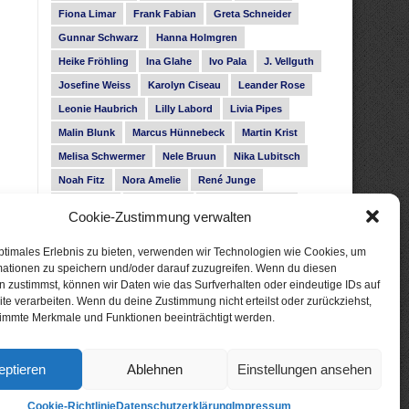
Fiona Limar
Frank Fabian
Greta Schneider
Gunnar Schwarz
Hanna Holmgren
Heike Fröhling
Ina Glahe
Ivo Pala
J. Vellguth
Josefine Weiss
Karolyn Ciseau
Leander Rose
Leonie Haubrich
Lilly Labord
Livia Pipes
Malin Blunk
Marcus Hünnebeck
Martin Krist
Melisa Schwermer
Nele Bruun
Nika Lubitsch
Noah Fitz
Nora Amelie
René Junge
Rose Snow
Roxann Hill
Sigrid Konopatzki
Cookie-Zustimmung verwalten
Silke Nowak
Subina Giuletti
Timo Leibig
ptimales Erlebnis zu bieten, verwenden wir Technologien wie Cookies, um
mationen zu speichern und/oder darauf zuzugreifen. Wenn du diesen
 zustimmst, können wir Daten wie das Surfverhalten oder eindeutige IDs auf
te verarbeiten. Wenn du deine Zustimmung nicht erteilst oder zurückziehst,
immte Merkmale und Funktionen beeinträchtigt werden.
eptieren
Ablehnen
Einstellungen ansehen
Cookie-Richtlinie
Datenschutzerklärung
Impressum