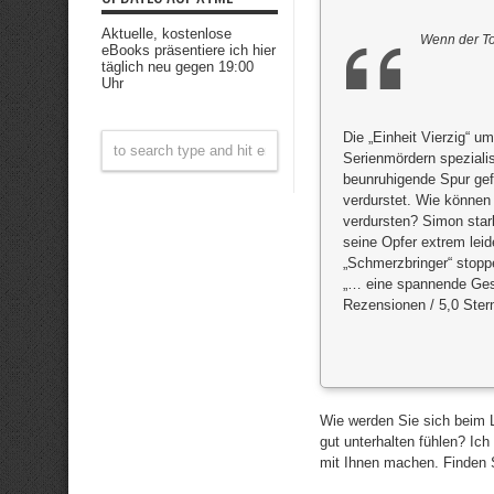
Aktuelle, kostenlose
Wenn der To
eBooks präsentiere ich hier
täglich neu gegen 19:00
Uhr
Die „Einheit Vierzig“ u
Serienmördern spezialis
beunruhigende Spur gef
verdurstet. Wie könne
verdursten? Simon star
seine Opfer extrem lei
„Schmerzbringer“ stopp
„… eine spannende Gesc
Rezensionen / 5,0 Ster
Wie werden Sie sich beim L
gut unterhalten fühlen? Ic
mit Ihnen machen. Finden S