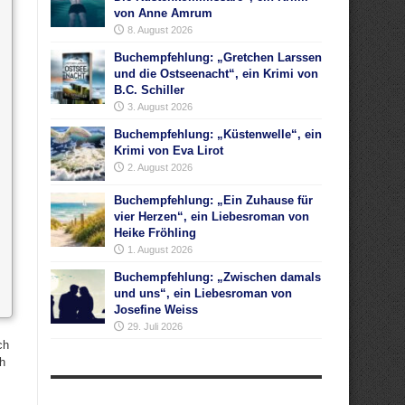
von Anne Amrum
8. August 2026
Buchempfehlung: „Gretchen Larssen
und die Ostseenacht“, ein Krimi von
B.C. Schiller
3. August 2026
Buchempfehlung: „Küstenwelle“, ein
Krimi von Eva Lirot
2. August 2026
Buchempfehlung: „Ein Zuhause für
vier Herzen“, ein Liebesroman von
Heike Fröhling
1. August 2026
Buchempfehlung: „Zwischen damals
und uns“, ein Liebesroman von
Josefine Weiss
29. Juli 2026
ch
ch