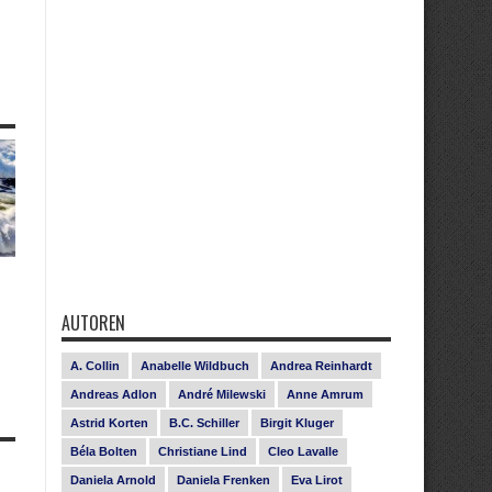
AUTOREN
A. Collin
Anabelle Wildbuch
Andrea Reinhardt
Andreas Adlon
André Milewski
Anne Amrum
Astrid Korten
B.C. Schiller
Birgit Kluger
Béla Bolten
Christiane Lind
Cleo Lavalle
Daniela Arnold
Daniela Frenken
Eva Lirot