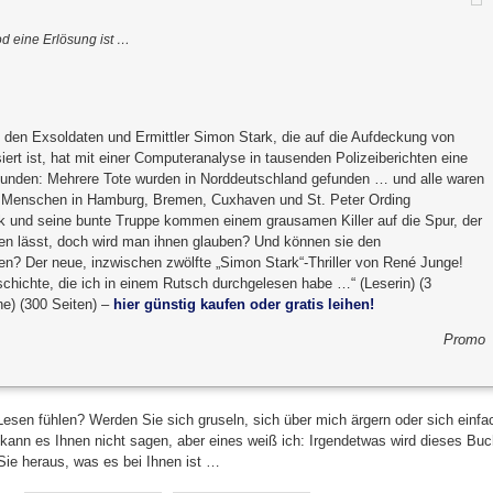
d eine Erlösung ist …
m den Exsoldaten und Ermittler Simon Stark, die auf die Aufdeckung von
iert ist, hat mit einer Computeranalyse in tausenden Polizeiberichten eine
unden: Mehrere Tote wurden in Norddeutschland gefunden … und alle waren
n Menschen in Hamburg, Bremen, Cuxhaven und St. Peter Ording
k und seine bunte Truppe kommen einem grausamen Killer auf die Spur, der
den lässt, doch wird man ihnen glauben? Und können sie den
en? Der neue, inzwischen zwölfte „Simon Stark“-Thriller von René Junge!
hichte, die ich in einem Rutsch durchgelesen habe …“ (Leserin) (3
ne) (300 Seiten) –
hier günstig kaufen oder gratis leihen!
Promo
esen fühlen? Werden Sie sich gruseln, sich über mich ärgern oder sich einfa
h kann es Ihnen nicht sagen, aber eines weiß ich: Irgendetwas wird dieses Bu
ie heraus, was es bei Ihnen ist …