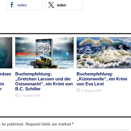
teilen
teilen
rdsee
Buchempfehlung:
Buchempfehlung:
„Gretchen Larssen und die
„Küstenwelle“, ein Krimi
in
Ostseenacht“, ein Krimi von
von Eva Lirot
m
B.C. Schiller
2. August 2026
3. August 2026
t be published. Required fields are marked
*