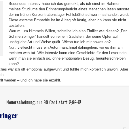
Besonders intensiv habe ich das gemerkt, als ich einst im Rahmen
meines Studiums den Erinnerungsbericht eines Menschen lesen musste
der im frühen Konzentrationslager Fuhlsbüttel schwer misshandelt wurd
Diese extreme Empathie ist im Alltag oft lästig, aber ich kann sie nicht
abstellen.
Warum, um Himmels Willen, schreibe ich also Thriller wie diesen? „Der
Schmerzbringer“ handelt von einem Sadisten, der seine Opfer auf
unsägliche Art und Weise quält. Wieso tue ich mir sowas an?
Nun, vielleicht muss ein Autor manchmal dahingehen, wo es ihm am
meisten weh tut. Wie intensiv kann eine Geschichte für den Leser sein,
wenn man sie einfach so, ohne emotionalen Bezug, herunterschreiben
kann?
es war ich oft emotional aufgewühlt und fühlte mich körperlich unwohl. Aber
cht.
lt werden – und ich habe sie erzählt.
Neuerscheinung: nur 99 Cent statt
2,99 €
!
ringer