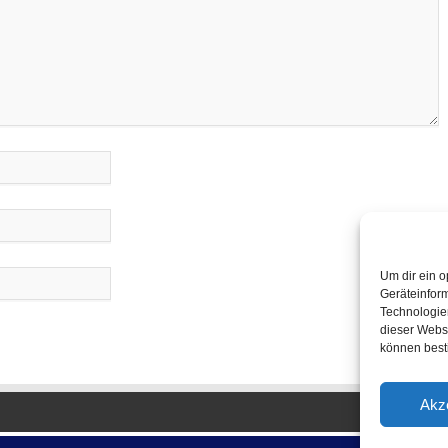
Um dir ein o
Geräteinfor
Technologien
dieser Websi
können best
Akz