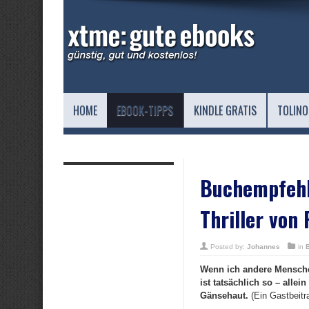
HOME
EBOOK-TIPPS
KINDLE GRATIS
TOLINO
Buchempfehl
Thriller von
Posted by:
Johannes
in
Wenn ich andere Menschen
ist tatsächlich so – alle
Gänsehaut.
(Ein Gastbeitr