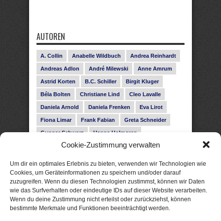
AUTOREN
A. Collin
Anabelle Wildbuch
Andrea Reinhardt
Andreas Adlon
André Milewski
Anne Amrum
Astrid Korten
B.C. Schiller
Birgit Kluger
Béla Bolten
Christiane Lind
Cleo Lavalle
Daniela Arnold
Daniela Frenken
Eva Lirot
Fiona Limar
Frank Fabian
Greta Schneider
Gunnar Schwarz
Hanna Holmgren
Cookie-Zustimmung verwalten
Heike Fröhling
Ina Glahe
Ivo Pala
J. Vellguth
Josefine Weiss
Karolyn Ciseau
Leander Rose
Um dir ein optimales Erlebnis zu bieten, verwenden wir Technologien wie
Leonie Haubrich
Lilly Labord
Livia Pipes
Cookies, um Geräteinformationen zu speichern und/oder darauf
zuzugreifen. Wenn du diesen Technologien zustimmst, können wir Daten
Malin Blunk
Marcus Hünnebeck
Martin Krist
wie das Surfverhalten oder eindeutige IDs auf dieser Website verarbeiten.
Melisa Schwermer
Nele Bruun
Nika Lubitsch
Wenn du deine Zustimmung nicht erteilst oder zurückziehst, können
bestimmte Merkmale und Funktionen beeinträchtigt werden.
Noah Fitz
Nora Amelie
René Junge