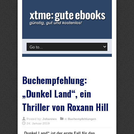
Buchempfehlung:
„Dunkel Land“, ein
Thriller von Roxann Hill
Posted by:
Johannes
in
Buchempfehlungen
24. Januar 2019
„Dunkel Land“ ist der erste Fall für das