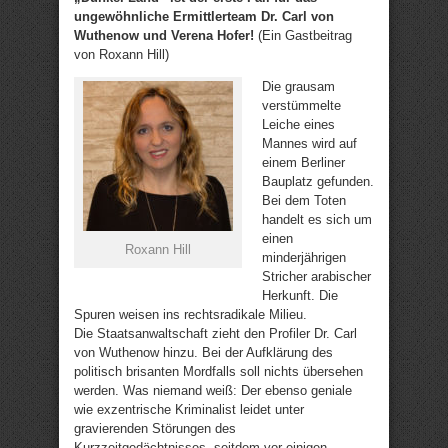
ungewöhnliche Ermittlerteam Dr. Carl von
Wuthenow und Verena Hofer!
(Ein Gastbeitrag
von Roxann Hill)
Die grausam
verstümmelte
Leiche eines
Mannes wird auf
einem Berliner
Bauplatz gefunden.
Bei dem Toten
handelt es sich um
einen
Roxann Hill
minderjährigen
Stricher arabischer
Herkunft. Die
Spuren weisen ins rechtsradikale Milieu.
Die Staatsanwaltschaft zieht den Profiler Dr. Carl
von Wuthenow hinzu. Bei der Aufklärung des
politisch brisanten Mordfalls soll nichts übersehen
werden. Was niemand weiß: Der ebenso geniale
wie exzentrische Kriminalist leidet unter
gravierenden Störungen des
Kurzzeitgedächtnisses, seitdem vor einigen