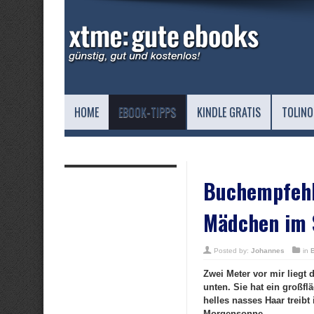
HOME
EBOOK-TIPPS
KINDLE GRATIS
TOLINO
Buchempfehlu
Mädchen im S
Posted by:
Johannes
in
Zwei Meter vor mir liegt
unten. Sie hat ein großf
helles nasses Haar treibt
Morgensonne.