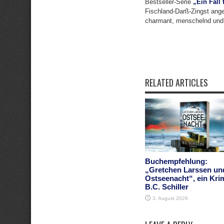
Bestseller-Serie
„Ein Fall
Fischland-Darß-Zingst ange
charmant, menschelnd und
RELATED ARTICLES
Buchempfehlung:
„Gretchen Larssen un
Ostseenacht“, ein Kri
B.C. Schiller
3. August 2026