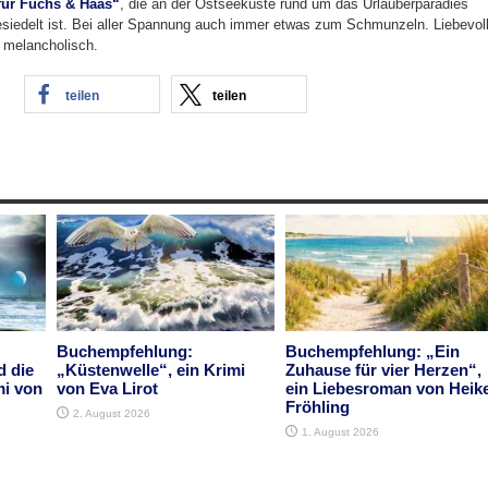
 für Fuchs & Haas“
, die an der Ostseeküste rund um das Urlauberparadies
siedelt ist. Bei aller Spannung auch immer etwas zum Schmunzeln. Liebevoll
 melancholisch.
teilen
teilen
Buchempfehlung:
Buchempfehlung: „Ein
d die
„Küstenwelle“, ein Krimi
Zuhause für vier Herzen“,
mi von
von Eva Lirot
ein Liebesroman von Heik
Fröhling
2. August 2026
1. August 2026