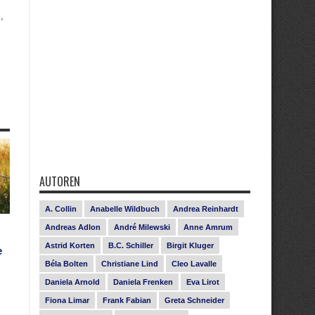
,
AUTOREN
A. Collin
Anabelle Wildbuch
Andrea Reinhardt
Andreas Adlon
André Milewski
Anne Amrum
Astrid Korten
B.C. Schiller
Birgit Kluger
e
Béla Bolten
Christiane Lind
Cleo Lavalle
Daniela Arnold
Daniela Frenken
Eva Lirot
Fiona Limar
Frank Fabian
Greta Schneider