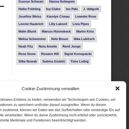
Gunnar Schwarz
Hanna Holmgren
Heike Fröhling
Ina Glahe
Ivo Pala
J. Vellguth
Josefine Weiss
Karolyn Ciseau
Leander Rose
Leonie Haubrich
Lilly Labord
Livia Pipes
Malin Blunk
Marcus Hünnebeck
Martin Krist
Melisa Schwermer
Nele Bruun
Nika Lubitsch
Noah Fitz
Nora Amelie
René Junge
Rose Snow
Roxann Hill
Sigrid Konopatzki
Silke Nowak
Subina Giuletti
Timo Leibig
Cookie-Zustimmung verwalten
ptimales Erlebnis zu bieten, verwenden wir Technologien wie Cookies, um
mationen zu speichern und/oder darauf zuzugreifen. Wenn du diesen
 zustimmst, können wir Daten wie das Surfverhalten oder eindeutige IDs auf
te verarbeiten. Wenn du deine Zustimmung nicht erteilst oder zurückziehst,
immte Merkmale und Funktionen beeinträchtigt werden.