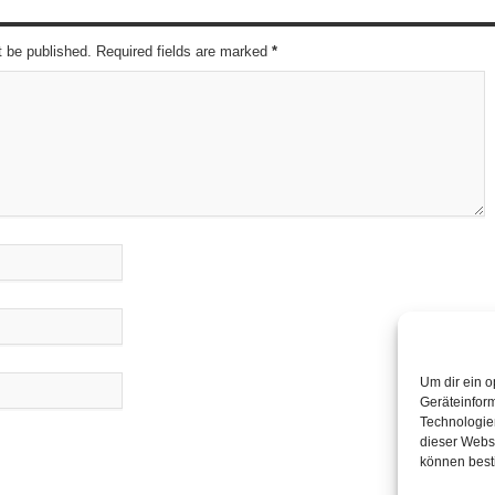
t be published. Required fields are marked
*
Um dir ein o
Geräteinfor
Technologien
dieser Websi
können best