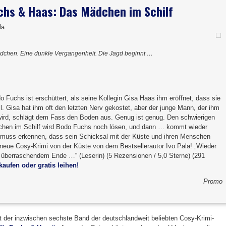
Fuchs & Haas: Das Mädchen im Schilf
la
ädchen. Eine dunkle Vergangenheit. Die Jagd beginnt …
Fuchs ist erschüttert, als seine Kollegin Gisa Haas ihm eröffnet, dass sie
ill. Gisa hat ihm oft den letzten Nerv gekostet, aber der junge Mann, der ihm
t wird, schlägt dem Fass den Boden aus. Genug ist genug. Den schwierigen
chen im Schilf wird Bodo Fuchs noch lösen, und dann … kommt wieder
 muss erkennen, dass sein Schicksal mit der Küste und ihren Menschen
r neue Cosy-Krimi von der Küste von dem Bestsellerautor Ivo Pala! „Wieder
t überraschendem Ende …“ (Leserin) (5 Rezensionen / 5,0 Sterne) (291
kaufen oder gratis leihen!
Promo
t der inzwischen sechste Band der deutschlandweit beliebten Cosy-Krimi-