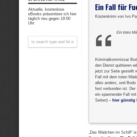
Ein Fall für 
Aktuelle, kostenlose
eBooks präsentiere ich hier
Küstenkrimi von Ivo Pa
täglich neu gegen 19:00
Uhr
Ein totes M
Kriminalkommissar Bodo 
den Dienst quittieren w
jetzt zur Seite gestell
Fall mit dem toten Mäd
alles anders, und Bodo
fest verbunden ist. De
ein spannender Fall mi
Seiten) –
hier günstig 
„Das Mädchen im Schilf“ is