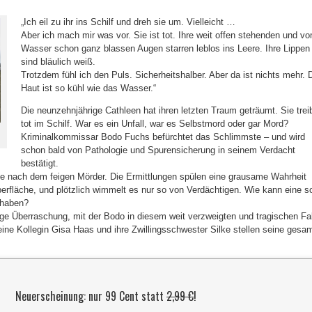
„Ich eil zu ihr ins Schilf und dreh sie um. Vielleicht …
Aber ich mach mir was vor. Sie ist tot. Ihre weit offen stehenden und v
Wasser schon ganz blassen Augen starren leblos ins Leere. Ihre Lippen
sind bläulich weiß.
Trotzdem fühl ich den Puls. Sicherheitshalber. Aber da ist nichts mehr. 
Haut ist so kühl wie das Wasser.“
Die neunzehnjährige Cathleen hat ihren letzten Traum geträumt. Sie trei
tot im Schilf. War es ein Unfall, war es Selbstmord oder gar Mord?
Kriminalkommissar Bodo Fuchs befürchtet das Schlimmste – und wird
schon bald von Pathologie und Spurensicherung in seinem Verdacht
bestätigt.
he nach dem feigen Mörder. Die Ermittlungen spülen eine grausame Wahrheit
erfläche, und plötzlich wimmelt es nur so von Verdächtigen. Wie kann eine s
 haben?
zige Überraschung, mit der Bodo in diesem weit verzweigten und tragischen Fal
ne Kollegin Gisa Haas und ihre Zwillingsschwester Silke stellen seine gesa
Neuerscheinung: nur 99 Cent statt
2,99 €
!